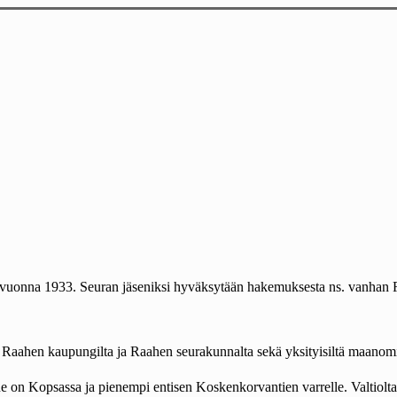
n vuonna 1933. Seuran jäseniksi hyväksytään hakemuksesta ns. vanhan R
Raahen kaupungilta ja Raahen seurakunnalta sekä yksityisiltä maanomist
 on Kopsassa ja pienempi entisen Koskenkorvantien varrelle. Valtiolt