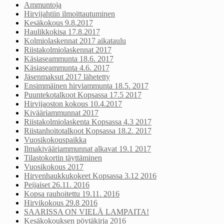
Ammuntoja
Hirvijahtiin ilmoittautuminen
Kesäkokous 9.8.2017
Haulikkokisa 17.8.2017
Kolmiolaskennat 2017 aikataulu
Riistakolmiolaskennat 2017
Käsiaseammunta 18.6. 2017
Käsiaseammunta 4.6. 2017
Jäsenmaksut 2017 lähetetty
Ensimmäinen hirviammunta 18.5. 2017
Puuntekotalkoot Kopsassa 17.5 2017
Hirvijaoston kokous 10.4.2017
Kivääriammunnat 2017
Riistakolmiolaskenta Kopsassa 4.3 2017
Riistanhoitotalkoot Kopsassa 18.2. 2017
Vuosikokouspaikka
Ilmakivääriammunnat alkavat 19.1 2017
Tilastokortin täyttäminen
Vuosikokous 2017
Hirvenhaukkukokeet Kopsassa 3.12 2016
Peijaiset 26.11. 2016
Kopsa rauhoitettu 19.11. 2016
Hirvikokous 29.8 2016
SAARISSA ON VIELÄ LAMPAITA!
Kesäkokouksen pöytäkirja 2016