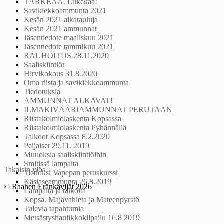
TÄRKEÄÄ. Lukekaa!
Savikiekkoammunta 2021
Kesän 2021 aikatauluja
Kesän 2021 ammunnat
Jäsentiedote maaliskuu 2021
Jäsentiedote tammikuu 2021
RAUHOITUS 28.11.2020
Saaliskiintiöt
Hirvikokous 31.8.2020
Oma riista ja savikiekkoammunta
Tiedotuksia
AMMUNNAT ALKAVAT!
ILMAKIVÄÄRIAMMUNNAT PERUTAAN
Riistakolmiolaskenta Kopsassa
Riistakolmiolaskenta Pyhännällä
Talkoot Kopsassa 8.2.2020
Peijaiset 29.11. 2019
Muuoksia saaliskiintiöihin
Smitissä lampaita
Takaisin ylös
Tiedoksi Vapepan peruskurssi
Käsiaseammunta 26.8.2019
©
Raahen Eränkävijät 2026
Lampaita ja talkoita
Kopsa, Majavahieta ja Mateenpyrstö
Tulevia tapahtumia
Metsästyshaulikkokilpailu 16.8 2019