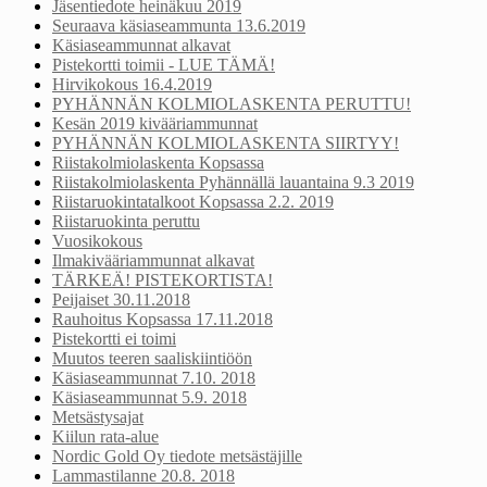
Jäsentiedote heinäkuu 2019
Seuraava käsiaseammunta 13.6.2019
Käsiaseammunnat alkavat
Pistekortti toimii - LUE TÄMÄ!
Hirvikokous 16.4.2019
PYHÄNNÄN KOLMIOLASKENTA PERUTTU!
Kesän 2019 kivääriammunnat
PYHÄNNÄN KOLMIOLASKENTA SIIRTYY!
Riistakolmiolaskenta Kopsassa
Riistakolmiolaskenta Pyhännällä lauantaina 9.3 2019
Riistaruokintatalkoot Kopsassa 2.2. 2019
Riistaruokinta peruttu
Vuosikokous
Ilmakivääriammunnat alkavat
TÄRKEÄ! PISTEKORTISTA!
Peijaiset 30.11.2018
Rauhoitus Kopsassa 17.11.2018
Pistekortti ei toimi
Muutos teeren saaliskiintiöön
Käsiaseammunnat 7.10. 2018
Käsiaseammunnat 5.9. 2018
Metsästysajat
Kiilun rata-alue
Nordic Gold Oy tiedote metsästäjille
Lammastilanne 20.8. 2018