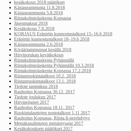
kesäkokous 2018 päätökset
Käsiaseammunta 11.8.2018
Käsiaseammunta 5.8.2018
Riistakolmiolaskenta Kopsassa
Jäsenmaksut 2018
Kesäkokous 7.8.2018
KORJAUS Eräpirtin kunnostustalkoot 15–16.6 2018
Eräpirtin kunnostustalkoot 18–19.6 2018
Käsiaseammunta 2.6.2018
Kivääriammunnat kesällä 2018
Hirviporukan kevätkokous
Riistakolmiolaskenta Pyhännällä
Riistakolmiolaskenta Pyhännällä 10.3.2018
Riistakolmiolaskenta Kopsassa 17.2.2018
Riistanruokintatalkoot 10.2. 2018
Riistanruokintatalkoot 13.1. 2018
Tiedote tammikuu 2018
Rauhoitus Kopsassa 30.12. 2017
Tiedote joulukuu 2017
Hirvipeijaiset 2017
Rauhoitus Kopsassa 18.11. 2017
Ruokintalauttojen nostotalkoot 1.11 2017
Rauhoitus Kopsassa, Riista.fi-perehdytys
Metsäkanalintujen metsästysajat 2017
Kesäkokouksen päätökset 2017