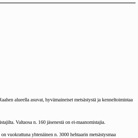
aahen alueella asuvat, hyvämaineiset metsästystä ja kenneltoimintaa
ajilta. Valtaosa n. 160 jäsenestä on ei-maanomistajia.
a on vuokrattuna yhtenäinen n. 3000 hehtaarin metsästysmaa