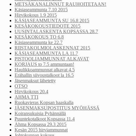
METSÄKANALINNUT RAUHOITETAAN!
Käsiaseammunta 7.10 2015
Hirvikokous 1.9 2015
KÄSIASEAMMUNTA SU 16.8 2015
KESÄKOKOUSTIEDOTE 2015
UUSINTALASKENTA KOPSASSA 28.7
KESÄKOKOUS TO 6.8
Käsiaseammunta ke 22.7
RIISTAKOLMIOLASKENNAT 2015
KÄSIASEAMMUNTA LA 11.7
PISTOOLIAMMUNNAT ALKAVAT
KORJAUS to 7.5 ammuntaan!
Haulikkoammunnat alkavat 4.5
Erähallin siivoustalkoot la 16.5
Jäsenmaksut lähetetty
OTSO
Hirvikokous 20.4
AHMA TTI
Ruokavieras Kopsan haaskalla
JÄSENMAKSUPOSTITUS MYÖHÄSSÄ
Koiransukuisia Pyhännällä
Puuntekotalkoot Kopsassa 11.4
Ahma Kopsassa 29.3 2015
Kesän 2015 hirviammunnat
Johtokunnan kokous