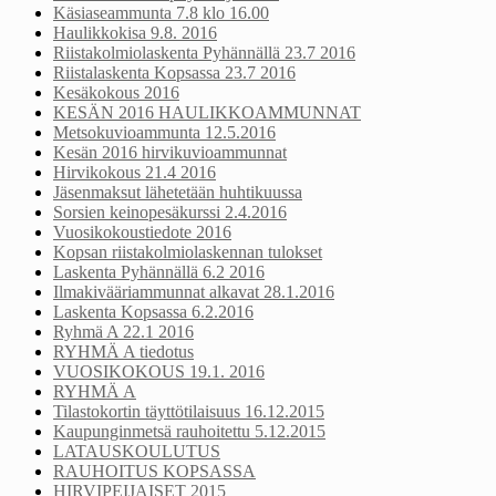
Käsiaseammunta 7.8 klo 16.00
Haulikkokisa 9.8. 2016
Riistakolmiolaskenta Pyhännällä 23.7 2016
Riistalaskenta Kopsassa 23.7 2016
Kesäkokous 2016
KESÄN 2016 HAULIKKOAMMUNNAT
Metsokuvioammunta 12.5.2016
Kesän 2016 hirvikuvioammunnat
Hirvikokous 21.4 2016
Jäsenmaksut lähetetään huhtikuussa
Sorsien keinopesäkurssi 2.4.2016
Vuosikokoustiedote 2016
Kopsan riistakolmiolaskennan tulokset
Laskenta Pyhännällä 6.2 2016
Ilmakivääriammunnat alkavat 28.1.2016
Laskenta Kopsassa 6.2.2016
Ryhmä A 22.1 2016
RYHMÄ A tiedotus
VUOSIKOKOUS 19.1. 2016
RYHMÄ A
Tilastokortin täyttötilaisuus 16.12.2015
Kaupunginmetsä rauhoitettu 5.12.2015
LATAUSKOULUTUS
RAUHOITUS KOPSASSA
HIRVIPEIJAISET 2015