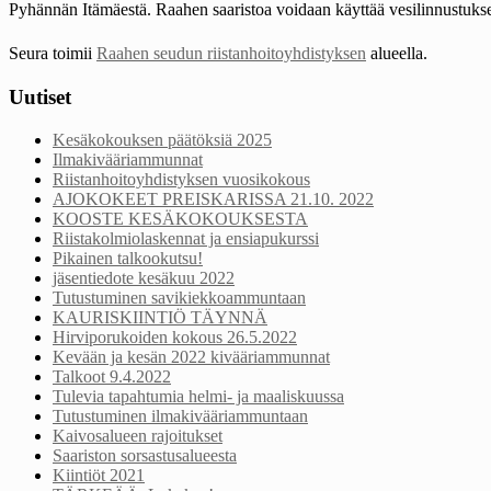
Pyhännän Itämäestä. Raahen saaristoa voidaan käyttää vesilinnustuksee
Seura toimii
Raahen seudun riistanhoitoyhdistyksen
alueella.
Uutiset
Kesäkokouksen päätöksiä 2025
Ilmakivääriammunnat
Riistanhoitoyhdistyksen vuosikokous
AJOKOKEET PREISKARISSA 21.10. 2022
KOOSTE KESÄKOKOUKSESTA
Riistakolmiolaskennat ja ensiapukurssi
Pikainen talkookutsu!
jäsentiedote kesäkuu 2022
Tutustuminen savikiekkoammuntaan
KAURISKIINTIÖ TÄYNNÄ
Hirviporukoiden kokous 26.5.2022
Kevään ja kesän 2022 kivääriammunnat
Talkoot 9.4.2022
Tulevia tapahtumia helmi- ja maaliskuussa
Tutustuminen ilmakivääriammuntaan
Kaivosalueen rajoitukset
Saariston sorsastusalueesta
Kiintiöt 2021