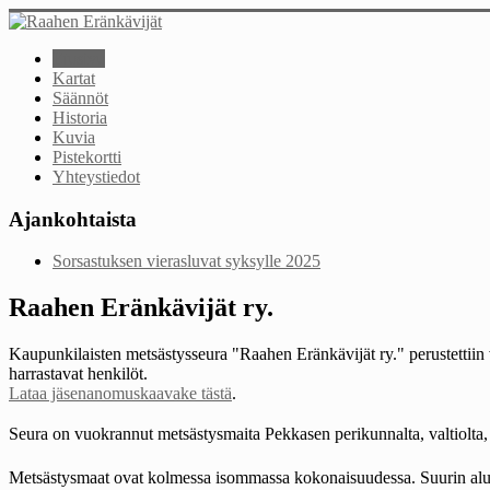
Etusivu
Kartat
Säännöt
Historia
Kuvia
Pistekortti
Yhteystiedot
Ajankohtaista
Sorsastuksen vierasluvat syksylle 2025
Raahen Eränkävijät ry.
Kaupunkilaisten metsästysseura "Raahen Eränkävijät ry." perustettii
harrastavat henkilöt.
Lataa jäsenanomuskaavake tästä
.
Seura on vuokrannut metsästysmaita Pekkasen perikunnalta, valtiolta, 
Metsästysmaat ovat kolmessa isommassa kokonaisuudessa. Suurin alue