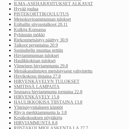
ILMA-ASEHARJOITUKSET ALKAVAT
Hyvää joulua
PISTEKORTTIKOULUTUS
Metsokuvioammunnan tulokset
Erähallin siivoustalkoot 20.11
Kulkija Kopsassa
Pyhännän mökki
Riekonmetsästys päättyy 30.9
Talkoot perjantaina 20.9
Susipuhelin muuttaa nettiin
Hirviammunnan tulokset
Haulikkokisan tulokset
Viimeinen hirviammunta 29.8
Metsäkanalintujen metsästysajat vahvistettu
Hirvikokous tiistaina 27.8
HIRVENKÄVELYN TULOKSET
SMITISSÄ LAMPAITA
Seuraava hirviammunta torstaina 22.8
HIRVENKÄVELY 15.8
HAULIKKOKISA TIISTAINA 13.8
Yhteispyyntialueen kiintiöt
Rhy:n merkkiammunta la 3.8
Kesäkokouksen pöytäkirja
HIRVIAMMUNTA 8.8
RIISTAKOLMIOLASKENTA LA 27.7