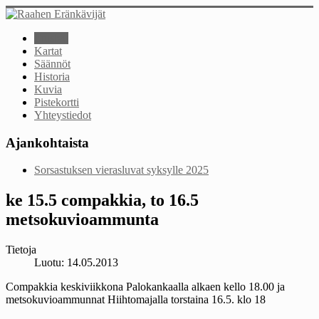
Etusivu
Kartat
Säännöt
Historia
Kuvia
Pistekortti
Yhteystiedot
Ajankohtaista
Sorsastuksen vierasluvat syksylle 2025
ke 15.5 compakkia, to 16.5
metsokuvioammunta
Tietoja
Luotu: 14.05.2013
Compakkia keskiviikkona Palokankaalla alkaen kello 18.00 ja
metsokuvioammunnat Hiihtomajalla torstaina 16.5. klo 18