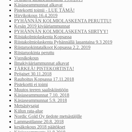
Käsiaseammunnat alkavat
Pistekortti toimii - LUE TÄMÄ!
Hirvikokous 16.4.2019
PYHÄNNÄN KOLMIOLASKENTA PERUTTU!
Kesän 2019 kivääriammunnat
PYHÄNNÄN KOLMIOLASKENTA SIIRTYY!
Riistakolmiolaskenta Kopsassa
Riistakolmiolaskenta Pyhännällä lauantaina 9.3 2019
Riistaruokintatalkoot Kopsassa 2.2. 2019
Riistaruokinta peruttu
Vuosikokous
Ilmakivääriammunnat alkavat
TÄRKEÄ! PISTEKORTISTA!
Peijaiset 30.11.2018
Rauhoitus Kopsassa 17.11.2018
Pistekortti ei toimi
Muutos teeren saaliskiintiöön
Käsiaseammunnat 7.10. 2018
Käsiaseammunnat 5.9. 2018
Metsästysajat
Kiilun rata-alue
Nordic Gold Oy tiedote metsästäjille
Lammastilanne 20.8. 2018
kesäkokous 2018 päätökset