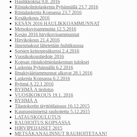
Haulikkokisa 9.8. 2016
Riistakolmiolaskenta Pyhännällä 23.7 2016
Riistalaskenta Kopsassa 23.7 2016
Kesäkokous 2016
KESÄN 2016 HAULIKKOAMMUNNAT
Metsokuvioammunta 12.5.2016
Kesän 2016 hirvikuvioammunnat
Hirvikokous 21.4 2016
Jäsenmaksut lähetetään huhtikuussa
Sorsien keinopesäkurssi 2.4.2016
Vuosikokoustiedote 2016
Kopsan riistakolmiolaskennan tulokset
Laskenta Pyhännällä 6.2 2016
Ilmakivääriammunnat alkavat 28.1.2016
Laskenta Kopsassa 6.2.2016
Ryhmä A 22.1 2016
RYHMÄ A tiedotus
VUOSIKOKOUS 19.1. 2016
RYHMÄ A
Tilastokortin täyttötilaisuus 16.12.2015
Kaupunginmetsä rauhoitettu 5.12.2015
LATAUSKOULUTUS
RAUHOITUS KOPSASSA
HIRVIPEIJAISET 2015
METSÄKANALINNUT RAUHOITETAAN!