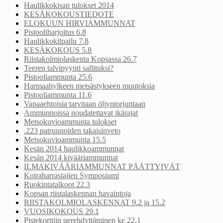
Haulikkokisan tulokset 2014
KESÄKOKOUSTIEDOTE
ELOKUUN HIRVIAMMUNNAT
Pistooliharjoitus 6.8
Haulikkokilpailu 7.8
KESÄKOKOUS 5.8
Riistakolmiolaskenta Kopsassa 26.7
Teeren talvipyynti sallituksi?
Pistooliammunta 25.6
Harmaahylkeen metsästykseen muutoksia
Pistooliammunta 11.6
Vapaaehtoisia tarvitaan öljyntorjuntaan
Ammunnoissa noudatettavat ikärajat
Metsokuvioammunta tulokset
.223 patruunoiden takaisinveto
Metsokuvioammunta 15.5
Kesän 2014 haulikkoammunnat
Kesän 2014 kivääriammunnat
ILMAKIVÄÄRIAMMUNNAT PÄÄTTYIVÄT
Koiraharrastajien Symposiumi
Ruokintatalkoot 22.3
Kopsan riistalaskennan havaintoja
RIISTAKOLMIOLASKENNAT 9.2 ja 15.2
VUOSIKOKOUS 29.1
Pistekorttiin perehdyttäminen ke 22.1