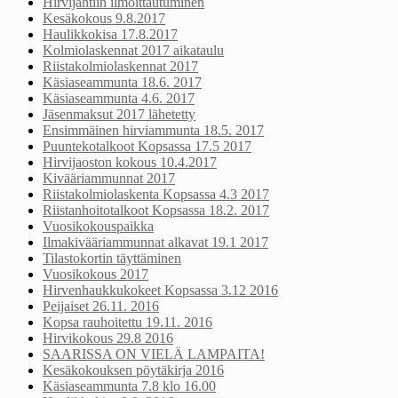
Hirvijahtiin ilmoittautuminen
Kesäkokous 9.8.2017
Haulikkokisa 17.8.2017
Kolmiolaskennat 2017 aikataulu
Riistakolmiolaskennat 2017
Käsiaseammunta 18.6. 2017
Käsiaseammunta 4.6. 2017
Jäsenmaksut 2017 lähetetty
Ensimmäinen hirviammunta 18.5. 2017
Puuntekotalkoot Kopsassa 17.5 2017
Hirvijaoston kokous 10.4.2017
Kivääriammunnat 2017
Riistakolmiolaskenta Kopsassa 4.3 2017
Riistanhoitotalkoot Kopsassa 18.2. 2017
Vuosikokouspaikka
Ilmakivääriammunnat alkavat 19.1 2017
Tilastokortin täyttäminen
Vuosikokous 2017
Hirvenhaukkukokeet Kopsassa 3.12 2016
Peijaiset 26.11. 2016
Kopsa rauhoitettu 19.11. 2016
Hirvikokous 29.8 2016
SAARISSA ON VIELÄ LAMPAITA!
Kesäkokouksen pöytäkirja 2016
Käsiaseammunta 7.8 klo 16.00