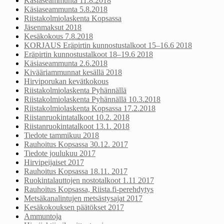
Käsiaseammunta 11.8.2018
Käsiaseammunta 5.8.2018
Riistakolmiolaskenta Kopsassa
Jäsenmaksut 2018
Kesäkokous 7.8.2018
KORJAUS Eräpirtin kunnostustalkoot 15–16.6 2018
Eräpirtin kunnostustalkoot 18–19.6 2018
Käsiaseammunta 2.6.2018
Kivääriammunnat kesällä 2018
Hirviporukan kevätkokous
Riistakolmiolaskenta Pyhännällä
Riistakolmiolaskenta Pyhännällä 10.3.2018
Riistakolmiolaskenta Kopsassa 17.2.2018
Riistanruokintatalkoot 10.2. 2018
Riistanruokintatalkoot 13.1. 2018
Tiedote tammikuu 2018
Rauhoitus Kopsassa 30.12. 2017
Tiedote joulukuu 2017
Hirvipeijaiset 2017
Rauhoitus Kopsassa 18.11. 2017
Ruokintalauttojen nostotalkoot 1.11 2017
Rauhoitus Kopsassa, Riista.fi-perehdytys
Metsäkanalintujen metsästysajat 2017
Kesäkokouksen päätökset 2017
Ammuntoja