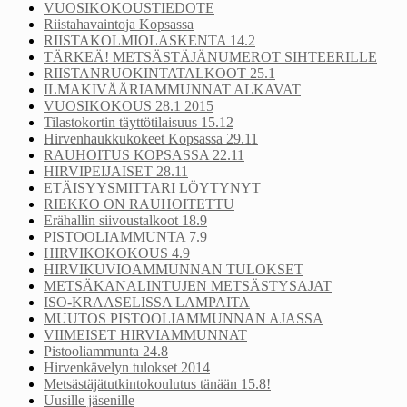
VUOSIKOKOUSTIEDOTE
Riistahavaintoja Kopsassa
RIISTAKOLMIOLASKENTA 14.2
TÄRKEÄ! METSÄSTÄJÄNUMEROT SIHTEERILLE
RIISTANRUOKINTATALKOOT 25.1
ILMAKIVÄÄRIAMMUNNAT ALKAVAT
VUOSIKOKOUS 28.1 2015
Tilastokortin täyttötilaisuus 15.12
Hirvenhaukkukokeet Kopsassa 29.11
RAUHOITUS KOPSASSA 22.11
HIRVIPEIJAISET 28.11
ETÄISYYSMITTARI LÖYTYNYT
RIEKKO ON RAUHOITETTU
Erähallin siivoustalkoot 18.9
PISTOOLIAMMUNTA 7.9
HIRVIKOKOKOUS 4.9
HIRVIKUVIOAMMUNNAN TULOKSET
METSÄKANALINTUJEN METSÄSTYSAJAT
ISO-KRAASELISSA LAMPAITA
MUUTOS PISTOOLIAMMUNNAN AJASSA
VIIMEISET HIRVIAMMUNNAT
Pistooliammunta 24.8
Hirvenkävelyn tulokset 2014
Metsästäjätutkintokoulutus tänään 15.8!
Uusille jäsenille