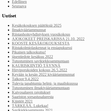
Edellinen
Seuraava
Uutiset
Kesäkokouksen päätöksiä 2025
Ilmakivääriammunnat
Riistanhoitoyhdistyksen vuosikokous
AJOKOKEET PREISKARISSA 21.10. 2022
KOOSTE KESÄKOKOUKSESTA
Riistakolmiolaskennat ja ensiapukurssi
Pikainen talkookutsu!
jäsentiedote kesäkuu 2022
Tutustuminen savikiekkoammuntaan
KAURISKIINTIÖ TÄYNNÄ
Hirviporukoiden kokous 26.5.2022
Kevään ja kesän 2022 kivääriammunnat
Talkoot 9.4.2022
Tulevia tapahtumia helmi- ja maaliskuussa
Tutustuminen ilmakivääriammuntaan
Kaivosalueen rajoitukset
Saariston sorsastusalueesta
Kiintiöt 2021
TÄRKEÄÄ. Lukekaa!
Savikiekkoammunta 2021