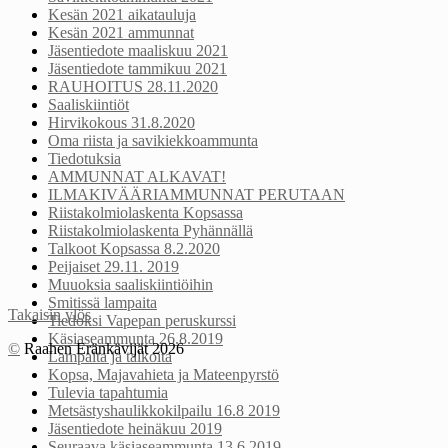
Kesän 2021 aikatauluja
Kesän 2021 ammunnat
Jäsentiedote maaliskuu 2021
Jäsentiedote tammikuu 2021
RAUHOITUS 28.11.2020
Saaliskiintiöt
Hirvikokous 31.8.2020
Oma riista ja savikiekkoammunta
Tiedotuksia
AMMUNNAT ALKAVAT!
ILMAKIVÄÄRIAMMUNNAT PERUTAAN
Riistakolmiolaskenta Kopsassa
Riistakolmiolaskenta Pyhännällä
Talkoot Kopsassa 8.2.2020
Peijaiset 29.11. 2019
Muuoksia saaliskiintiöihin
Smitissä lampaita
Takaisin ylös
Tiedoksi Vapepan peruskurssi
Käsiaseammunta 26.8.2019
©
Raahen Eränkävijät 2026
Lampaita ja talkoita
Kopsa, Majavahieta ja Mateenpyrstö
Tulevia tapahtumia
Metsästyshaulikkokilpailu 16.8 2019
Jäsentiedote heinäkuu 2019
Seuraava käsiaseammunta 13.6.2019