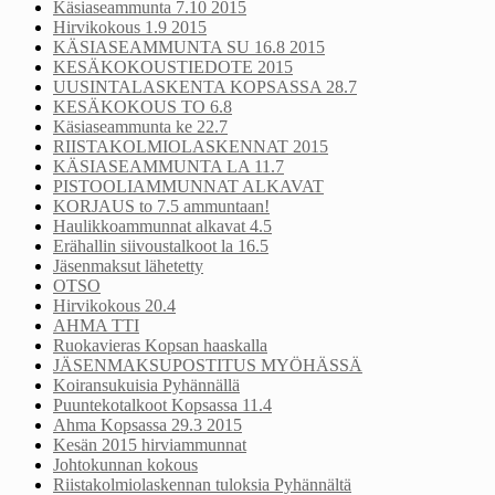
Käsiaseammunta 7.10 2015
Hirvikokous 1.9 2015
KÄSIASEAMMUNTA SU 16.8 2015
KESÄKOKOUSTIEDOTE 2015
UUSINTALASKENTA KOPSASSA 28.7
KESÄKOKOUS TO 6.8
Käsiaseammunta ke 22.7
RIISTAKOLMIOLASKENNAT 2015
KÄSIASEAMMUNTA LA 11.7
PISTOOLIAMMUNNAT ALKAVAT
KORJAUS to 7.5 ammuntaan!
Haulikkoammunnat alkavat 4.5
Erähallin siivoustalkoot la 16.5
Jäsenmaksut lähetetty
OTSO
Hirvikokous 20.4
AHMA TTI
Ruokavieras Kopsan haaskalla
JÄSENMAKSUPOSTITUS MYÖHÄSSÄ
Koiransukuisia Pyhännällä
Puuntekotalkoot Kopsassa 11.4
Ahma Kopsassa 29.3 2015
Kesän 2015 hirviammunnat
Johtokunnan kokous
Riistakolmiolaskennan tuloksia Pyhännältä