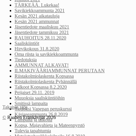
TÄRKEÄÄ. Lukekaa!
Savikiekkoammunta 2021
Kesän 2021 aikatauluja
Kesän 2021 ammunnat
Jäsentiedote maaliskuu 2021
Jäsentiedote tammikuu 2021
RAUHOITUS 28.11.2020
Saaliskiintiöt
Hirvikokous 31.8.2020
Oma riista ja savikiekkoammunta
Tiedotuksia
AMMUNNAT ALKAVAT!
ILMAKIVÄÄRIAMMUNNAT PERUTAAN
Riistakolmiolaskenta Kopsassa
Riistakolmiolaskenta Pyhännällä
Talkoot Kopsassa 8.2.2020
Peijaiset 29.11. 2019
Muuoksia saaliskiintiöihin
Smitissä lampaita
Takaisin ylös
Tiedoksi Vapepan peruskurssi
Käsiaseammunta 26.8.2019
©
Raahen Eränkävijät 2026
Lampaita ja talkoita
Kopsa, Majavahieta ja Mateenpyrstö
Tulevia tapahtumia