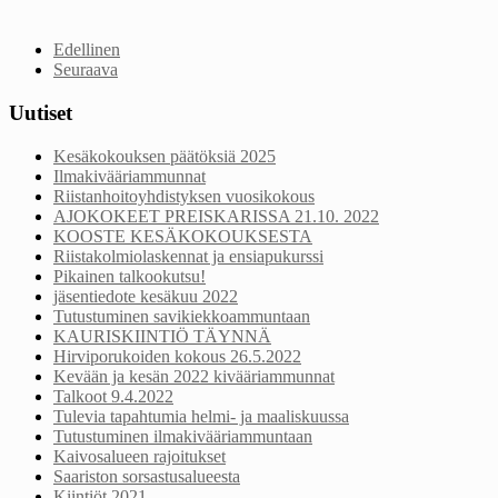
Edellinen
Seuraava
Uutiset
Kesäkokouksen päätöksiä 2025
Ilmakivääriammunnat
Riistanhoitoyhdistyksen vuosikokous
AJOKOKEET PREISKARISSA 21.10. 2022
KOOSTE KESÄKOKOUKSESTA
Riistakolmiolaskennat ja ensiapukurssi
Pikainen talkookutsu!
jäsentiedote kesäkuu 2022
Tutustuminen savikiekkoammuntaan
KAURISKIINTIÖ TÄYNNÄ
Hirviporukoiden kokous 26.5.2022
Kevään ja kesän 2022 kivääriammunnat
Talkoot 9.4.2022
Tulevia tapahtumia helmi- ja maaliskuussa
Tutustuminen ilmakivääriammuntaan
Kaivosalueen rajoitukset
Saariston sorsastusalueesta
Kiintiöt 2021