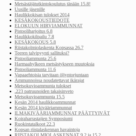
Metsästäjätutkintokoulutus tänään 15.8!
Uusille jäsenille
Haulikkokisan tulokset 2014
KESÄKOKOUSTIEDOTE
ELOKUUN HIRVIAMMUNNAT
Pistooliharjoitus 6.8
Haulikkokilpailu 7.8
KESÄKOKOUS 5.8
Riistakolmiolaskenta Kopsassa 26.7
Teeren talvipyynti sallituksi?
Pistooliammunta 25.6
Harmaahylkeen metsästykseen muutoksia
Pistooliammunta 11.6
Vapaaehtoisia tarvitaan öljyntorjuntaan
Ammunnoissa noudatettavat ikärajat
Metsokuvioammunta tulokset
.223 patruunoiden takaisinveto
Metsokuvioammunta 15.5
Kesän 2014 haulikkoammunnat
Kesän 2014 kivääriammunnat
ILMAKIVÄÄRIAMMUNNAT PÄÄTTYIVÄT
Koiraharrastajien Symposiumi
Ruokintatalkoot 22.3
Kopsan riistalaskennan havaintoja
RIISTAKOLMIOLASKENNAT 9.2 ja 15.2