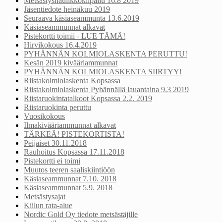
Metsästyshaulikkokilpailu 16.8 2019
Jäsentiedote heinäkuu 2019
Seuraava käsiaseammunta 13.6.2019
Käsiaseammunnat alkavat
Pistekortti toimii - LUE TÄMÄ!
Hirvikokous 16.4.2019
PYHÄNNÄN KOLMIOLASKENTA PERUTTU!
Kesän 2019 kivääriammunnat
PYHÄNNÄN KOLMIOLASKENTA SIIRTYY!
Riistakolmiolaskenta Kopsassa
Riistakolmiolaskenta Pyhännällä lauantaina 9.3 2019
Riistaruokintatalkoot Kopsassa 2.2. 2019
Riistaruokinta peruttu
Vuosikokous
Ilmakivääriammunnat alkavat
TÄRKEÄ! PISTEKORTISTA!
Peijaiset 30.11.2018
Rauhoitus Kopsassa 17.11.2018
Pistekortti ei toimi
Muutos teeren saaliskiintiöön
Käsiaseammunnat 7.10. 2018
Käsiaseammunnat 5.9. 2018
Metsästysajat
Kiilun rata-alue
Nordic Gold Oy tiedote metsästäjille