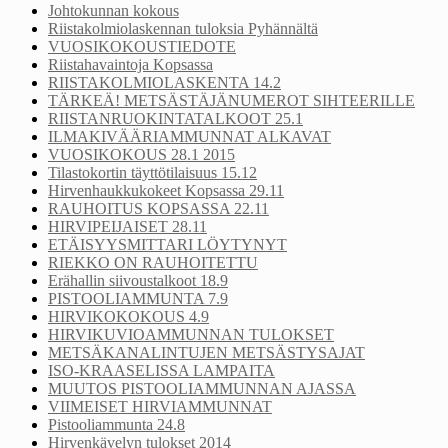
Johtokunnan kokous
Riistakolmiolaskennan tuloksia Pyhännältä
VUOSIKOKOUSTIEDOTE
Riistahavaintoja Kopsassa
RIISTAKOLMIOLASKENTA 14.2
TÄRKEÄ! METSÄSTÄJÄNUMEROT SIHTEERILLE
RIISTANRUOKINTATALKOOT 25.1
ILMAKIVÄÄRIAMMUNNAT ALKAVAT
VUOSIKOKOUS 28.1 2015
Tilastokortin täyttötilaisuus 15.12
Hirvenhaukkukokeet Kopsassa 29.11
RAUHOITUS KOPSASSA 22.11
HIRVIPEIJAISET 28.11
ETÄISYYSMITTARI LÖYTYNYT
RIEKKO ON RAUHOITETTU
Erähallin siivoustalkoot 18.9
PISTOOLIAMMUNTA 7.9
HIRVIKOKOKOUS 4.9
HIRVIKUVIOAMMUNNAN TULOKSET
METSÄKANALINTUJEN METSÄSTYSAJAT
ISO-KRAASELISSA LAMPAITA
MUUTOS PISTOOLIAMMUNNAN AJASSA
VIIMEISET HIRVIAMMUNNAT
Pistooliammunta 24.8
Hirvenkävelyn tulokset 2014