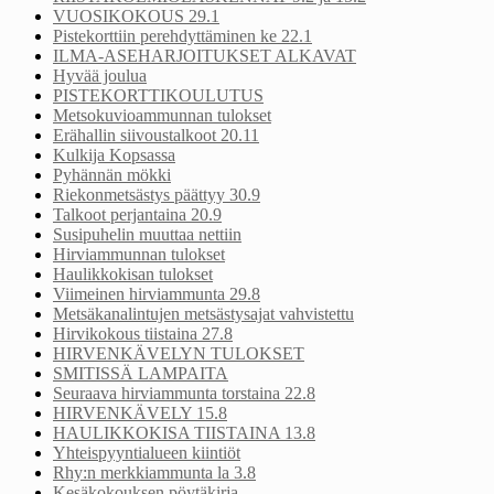
VUOSIKOKOUS 29.1
Pistekorttiin perehdyttäminen ke 22.1
ILMA-ASEHARJOITUKSET ALKAVAT
Hyvää joulua
PISTEKORTTIKOULUTUS
Metsokuvioammunnan tulokset
Erähallin siivoustalkoot 20.11
Kulkija Kopsassa
Pyhännän mökki
Riekonmetsästys päättyy 30.9
Talkoot perjantaina 20.9
Susipuhelin muuttaa nettiin
Hirviammunnan tulokset
Haulikkokisan tulokset
Viimeinen hirviammunta 29.8
Metsäkanalintujen metsästysajat vahvistettu
Hirvikokous tiistaina 27.8
HIRVENKÄVELYN TULOKSET
SMITISSÄ LAMPAITA
Seuraava hirviammunta torstaina 22.8
HIRVENKÄVELY 15.8
HAULIKKOKISA TIISTAINA 13.8
Yhteispyyntialueen kiintiöt
Rhy:n merkkiammunta la 3.8
Kesäkokouksen pöytäkirja