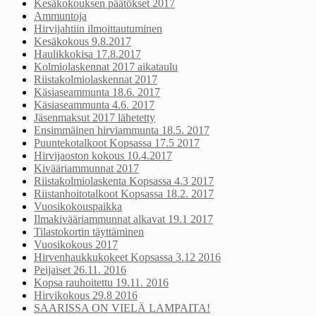
Kesäkokouksen päätökset 2017
Ammuntoja
Hirvijahtiin ilmoittautuminen
Kesäkokous 9.8.2017
Haulikkokisa 17.8.2017
Kolmiolaskennat 2017 aikataulu
Riistakolmiolaskennat 2017
Käsiaseammunta 18.6. 2017
Käsiaseammunta 4.6. 2017
Jäsenmaksut 2017 lähetetty
Ensimmäinen hirviammunta 18.5. 2017
Puuntekotalkoot Kopsassa 17.5 2017
Hirvijaoston kokous 10.4.2017
Kivääriammunnat 2017
Riistakolmiolaskenta Kopsassa 4.3 2017
Riistanhoitotalkoot Kopsassa 18.2. 2017
Vuosikokouspaikka
Ilmakivääriammunnat alkavat 19.1 2017
Tilastokortin täyttäminen
Vuosikokous 2017
Hirvenhaukkukokeet Kopsassa 3.12 2016
Peijaiset 26.11. 2016
Kopsa rauhoitettu 19.11. 2016
Hirvikokous 29.8 2016
SAARISSA ON VIELÄ LAMPAITA!