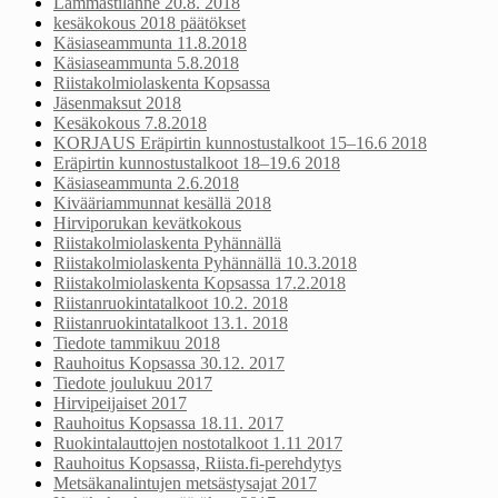
Lammastilanne 20.8. 2018
kesäkokous 2018 päätökset
Käsiaseammunta 11.8.2018
Käsiaseammunta 5.8.2018
Riistakolmiolaskenta Kopsassa
Jäsenmaksut 2018
Kesäkokous 7.8.2018
KORJAUS Eräpirtin kunnostustalkoot 15–16.6 2018
Eräpirtin kunnostustalkoot 18–19.6 2018
Käsiaseammunta 2.6.2018
Kivääriammunnat kesällä 2018
Hirviporukan kevätkokous
Riistakolmiolaskenta Pyhännällä
Riistakolmiolaskenta Pyhännällä 10.3.2018
Riistakolmiolaskenta Kopsassa 17.2.2018
Riistanruokintatalkoot 10.2. 2018
Riistanruokintatalkoot 13.1. 2018
Tiedote tammikuu 2018
Rauhoitus Kopsassa 30.12. 2017
Tiedote joulukuu 2017
Hirvipeijaiset 2017
Rauhoitus Kopsassa 18.11. 2017
Ruokintalauttojen nostotalkoot 1.11 2017
Rauhoitus Kopsassa, Riista.fi-perehdytys
Metsäkanalintujen metsästysajat 2017