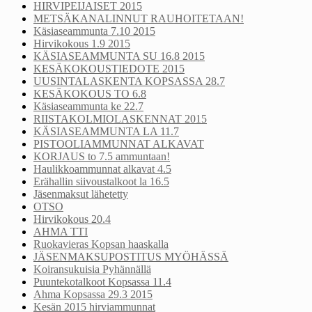
HIRVIPEIJAISET 2015
METSÄKANALINNUT RAUHOITETAAN!
Käsiaseammunta 7.10 2015
Hirvikokous 1.9 2015
KÄSIASEAMMUNTA SU 16.8 2015
KESÄKOKOUSTIEDOTE 2015
UUSINTALASKENTA KOPSASSA 28.7
KESÄKOKOUS TO 6.8
Käsiaseammunta ke 22.7
RIISTAKOLMIOLASKENNAT 2015
KÄSIASEAMMUNTA LA 11.7
PISTOOLIAMMUNNAT ALKAVAT
KORJAUS to 7.5 ammuntaan!
Haulikkoammunnat alkavat 4.5
Erähallin siivoustalkoot la 16.5
Jäsenmaksut lähetetty
OTSO
Hirvikokous 20.4
AHMA TTI
Ruokavieras Kopsan haaskalla
JÄSENMAKSUPOSTITUS MYÖHÄSSÄ
Koiransukuisia Pyhännällä
Puuntekotalkoot Kopsassa 11.4
Ahma Kopsassa 29.3 2015
Kesän 2015 hirviammunnat