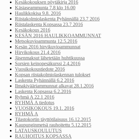
Kesäkokouksen pöytäkirja 2016
Käsiaseammunta 7.8 klo 16.00
Haulikkokisa 9.8. 2016
Riistakolmiolaskenta Pyhännällä 23.7 2016
Riistalaskenta Kopsassa 23.7 2016
Kesäkokous 2016
KESÄN 2016 HAULIKKOAMMUNNAT
Metsokuvioammunta 12.5.2016
Kesän 2016 hirvikuvioammunnat
Hirvikokous 21.4 2016
Jäsenmaksut lähetetään huhtikuussa
Sorsien keinopesäkurssi 2.4.2016
Vuosikokoustiedote 2016
Kopsan riistakolmiolaskennan tulokset
Laskenta Pyhännällä 6.2 2016
Ilmakivääriammunnat alkavat 28.1.2016
Laskenta Kopsassa 6.2.2016
Ryhmä A 22.1 2016
RYHMÄ A tiedotus
VUOSIKOKOUS 19.1. 2016
RYHMÄ A
Tilastokortin täyttötilaisuus 16.12.2015
Kaupunginmetsä rauhoitettu 5.12.2015
LATAUSKOULUTUS
RAUHOITUS KOPSASSA