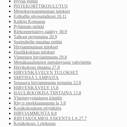
Hyvää joulua
PISTEKORTTIKOULUTUS
Metsokuvioammunnan tulokset
Erähallin siivoustalkoot 20.11
Kulkija Kopsassa
Pyhännän mökki
Riekonmetsästys päättyy 30.9
Talkoot perjantaina 20.9
Susipuhelin muuttaa nettiin
Hirviammunnan tulokset
Haulikkokisan tulokset
Viimeinen hirviammunta 29.8
Metsäkanalintujen metsästysajat vahvistettu
Hirvikokous tiistaina 27.8
HIRVENKÄVELYN TULOKSET
SMITISSÄ LAMPAITA
Seuraava hirviammunta torstaina 22.8
HIRVENKÄVELY 15.8
HAULIKKOKISA TIISTAINA 13.8
Yhteispyyntialueen kiintiöt
Rhy:n merkkiammunta la 3.8
Kesäkokouksen pöytäkirja
HIRVIAMMUNTA 8.8
RIISTAKOLMIOLASKENTA LA 27.7
Kesäkokous 1.elokuuta