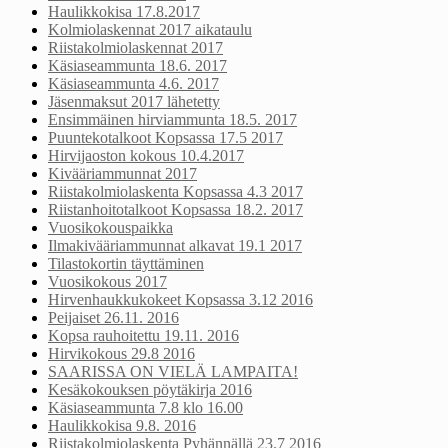
Haulikkokisa 17.8.2017
Kolmiolaskennat 2017 aikataulu
Riistakolmiolaskennat 2017
Käsiaseammunta 18.6. 2017
Käsiaseammunta 4.6. 2017
Jäsenmaksut 2017 lähetetty
Ensimmäinen hirviammunta 18.5. 2017
Puuntekotalkoot Kopsassa 17.5 2017
Hirvijaoston kokous 10.4.2017
Kivääriammunnat 2017
Riistakolmiolaskenta Kopsassa 4.3 2017
Riistanhoitotalkoot Kopsassa 18.2. 2017
Vuosikokouspaikka
Ilmakivääriammunnat alkavat 19.1 2017
Tilastokortin täyttäminen
Vuosikokous 2017
Hirvenhaukkukokeet Kopsassa 3.12 2016
Peijaiset 26.11. 2016
Kopsa rauhoitettu 19.11. 2016
Hirvikokous 29.8 2016
SAARISSA ON VIELÄ LAMPAITA!
Kesäkokouksen pöytäkirja 2016
Käsiaseammunta 7.8 klo 16.00
Haulikkokisa 9.8. 2016
Riistakolmiolaskenta Pyhännällä 23.7 2016