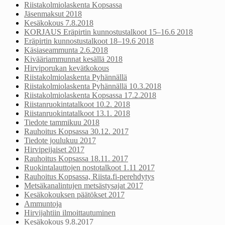
Riistakolmiolaskenta Kopsassa
Jäsenmaksut 2018
Kesäkokous 7.8.2018
KORJAUS Eräpirtin kunnostustalkoot 15–16.6 2018
Eräpirtin kunnostustalkoot 18–19.6 2018
Käsiaseammunta 2.6.2018
Kivääriammunnat kesällä 2018
Hirviporukan kevätkokous
Riistakolmiolaskenta Pyhännällä
Riistakolmiolaskenta Pyhännällä 10.3.2018
Riistakolmiolaskenta Kopsassa 17.2.2018
Riistanruokintatalkoot 10.2. 2018
Riistanruokintatalkoot 13.1. 2018
Tiedote tammikuu 2018
Rauhoitus Kopsassa 30.12. 2017
Tiedote joulukuu 2017
Hirvipeijaiset 2017
Rauhoitus Kopsassa 18.11. 2017
Ruokintalauttojen nostotalkoot 1.11 2017
Rauhoitus Kopsassa, Riista.fi-perehdytys
Metsäkanalintujen metsästysajat 2017
Kesäkokouksen päätökset 2017
Ammuntoja
Hirvijahtiin ilmoittautuminen
Kesäkokous 9.8.2017