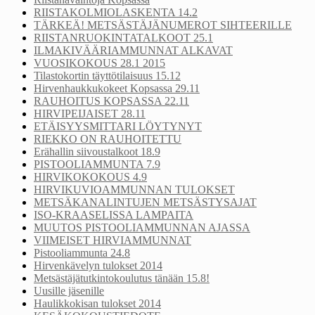
RIISTAKOLMIOLASKENTA 14.2
TÄRKEÄ! METSÄSTÄJÄNUMEROT SIHTEERILLE
RIISTANRUOKINTATALKOOT 25.1
ILMAKIVÄÄRIAMMUNNAT ALKAVAT
VUOSIKOKOUS 28.1 2015
Tilastokortin täyttötilaisuus 15.12
Hirvenhaukkukokeet Kopsassa 29.11
RAUHOITUS KOPSASSA 22.11
HIRVIPEIJAISET 28.11
ETÄISYYSMITTARI LÖYTYNYT
RIEKKO ON RAUHOITETTU
Erähallin siivoustalkoot 18.9
PISTOOLIAMMUNTA 7.9
HIRVIKOKOKOUS 4.9
HIRVIKUVIOAMMUNNAN TULOKSET
METSÄKANALINTUJEN METSÄSTYSAJAT
ISO-KRAASELISSA LAMPAITA
MUUTOS PISTOOLIAMMUNNAN AJASSA
VIIMEISET HIRVIAMMUNNAT
Pistooliammunta 24.8
Hirvenkävelyn tulokset 2014
Metsästäjätutkintokoulutus tänään 15.8!
Uusille jäsenille
Haulikkokisan tulokset 2014