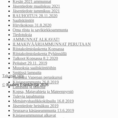
Kesän 2021 ammunnat
Jäsentiedote maaliskuu 2021
Jäsentiedote tammikuu 2021
RAUHOITUS 28.11.2020
Saaliskiintiöt
Hirvikokous 31.8.2020
Oma riista ja savikiekkoammunta
Tiedotuksia
AMMUNNAT ALKAVAT!
ILMAKIVÄÄRIAMMUNNAT PERUTAAN
Riistakolmiolaskenta Kopsassa
Riistakolmiolaskenta Pyhännällä
Talkoot Kopsassa 8.2.2020
Peijaiset 29.11. 2019
Muuoksia saaliskiintiöihin
Smitissä lampaita
Takaisin ylös
Tiedoksi Vapepan peruskurssi
Käsiaseammunta 26.8.2019
©
Raahen Eränkävijät 2026
Lampaita ja talkoita
Kopsa, Majavahieta ja Mateenpyrstö
Tulevia tapahtumia
Metsästyshaulikkokilpailu 16.8 2019
Jäsentiedote heinäkuu 2019
Seuraava käsiaseammunta 13.6.2019
Käsiaseammunnat alkavat