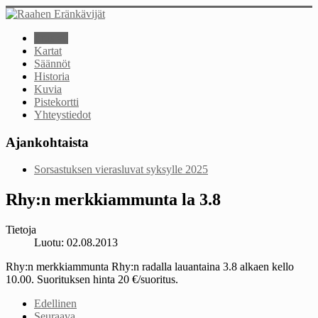
Etusivu
Kartat
Säännöt
Historia
Kuvia
Pistekortti
Yhteystiedot
Ajankohtaista
Sorsastuksen vierasluvat syksylle 2025
Rhy:n merkkiammunta la 3.8
Tietoja
Luotu: 02.08.2013
Rhy:n merkkiammunta Rhy:n radalla lauantaina 3.8 alkaen kello
10.00. Suorituksen hinta 20 €/suoritus.
Edellinen
Seuraava