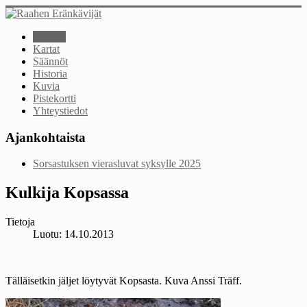
Etusivu
Kartat
Säännöt
Historia
Kuvia
Pistekortti
Yhteystiedot
Ajankohtaista
Sorsastuksen vierasluvat syksylle 2025
Kulkija Kopsassa
Tietoja
Luotu: 14.10.2013
Tälläisetkin jäljet löytyvät Kopsasta. Kuva Anssi Träff.