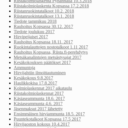
Riistakolmiolaskenta Pyhännällä 10.3.2018
Riistakolmiolaskenta Kopsassa 17.2.2018
Riistanruokintatalkoot 10.2. 2018
Riistanruokintatalkoot 13.1. 2018
Tiedote tammikuu 2018
Rauhoitus Kopsassa 30.12. 2017
Tiedote joulukuu 2017
Hirvipeijaiset 2017
Rauhoitus Kopsassa 18.11. 2017
Ruokintalauttojen nostotalkoot 1.11 2017
Rauhoitus Kopsassa, Riista.fi-perehdytys
Metsäkanalintujen metsästysajat 2017
Kesäkokouksen päätökset 2017
Ammuntoja
Hirvijahtiin ilmoittautuminen
Kesäkokous 9.8.2017
Haulikkokisa 17.8.2017
Kolmiolaskennat 2017 aikataulu
Riistakolmiolaskennat 2017
Käsiaseammunta 18.6. 2017
Käsiaseammunta 4.6. 2017
Jäsenmaksut 2017 lähetetty
Ensimmäinen hirviammunta 18.5. 2017
Puuntekotalkoot Kopsassa 17.5 2017
Hirvijaoston kokous 10.4.2017