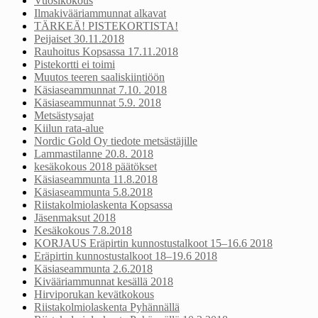
Vuosikokous
Ilmakivääriammunnat alkavat
TÄRKEÄ! PISTEKORTISTA!
Peijaiset 30.11.2018
Rauhoitus Kopsassa 17.11.2018
Pistekortti ei toimi
Muutos teeren saaliskiintiöön
Käsiaseammunnat 7.10. 2018
Käsiaseammunnat 5.9. 2018
Metsästysajat
Kiilun rata-alue
Nordic Gold Oy tiedote metsästäjille
Lammastilanne 20.8. 2018
kesäkokous 2018 päätökset
Käsiaseammunta 11.8.2018
Käsiaseammunta 5.8.2018
Riistakolmiolaskenta Kopsassa
Jäsenmaksut 2018
Kesäkokous 7.8.2018
KORJAUS Eräpirtin kunnostustalkoot 15–16.6 2018
Eräpirtin kunnostustalkoot 18–19.6 2018
Käsiaseammunta 2.6.2018
Kivääriammunnat kesällä 2018
Hirviporukan kevätkokous
Riistakolmiolaskenta Pyhännällä