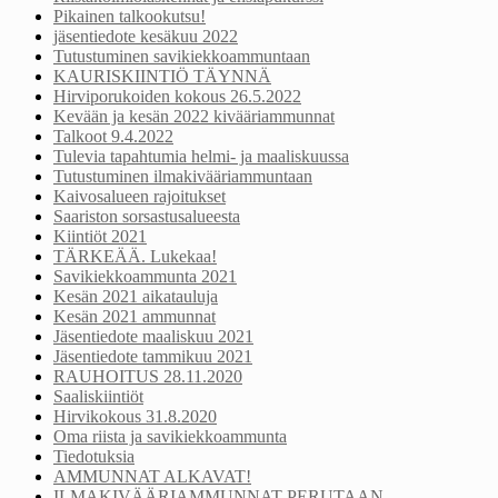
Pikainen talkookutsu!
jäsentiedote kesäkuu 2022
Tutustuminen savikiekkoammuntaan
KAURISKIINTIÖ TÄYNNÄ
Hirviporukoiden kokous 26.5.2022
Kevään ja kesän 2022 kivääriammunnat
Talkoot 9.4.2022
Tulevia tapahtumia helmi- ja maaliskuussa
Tutustuminen ilmakivääriammuntaan
Kaivosalueen rajoitukset
Saariston sorsastusalueesta
Kiintiöt 2021
TÄRKEÄÄ. Lukekaa!
Savikiekkoammunta 2021
Kesän 2021 aikatauluja
Kesän 2021 ammunnat
Jäsentiedote maaliskuu 2021
Jäsentiedote tammikuu 2021
RAUHOITUS 28.11.2020
Saaliskiintiöt
Hirvikokous 31.8.2020
Oma riista ja savikiekkoammunta
Tiedotuksia
AMMUNNAT ALKAVAT!
ILMAKIVÄÄRIAMMUNNAT PERUTAAN