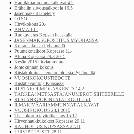
Haulikkoammunnat alkavat 4.5
Erähallin siivoustalkoot la 16.5
Jäsenmaksut lähetetty
OTSO
Hirvikokous 20.4
AHMA TTI
Ruokavieras Kopsan haaskalla
JÄSENMAKSUPOSTITUS MYÖHÄSSÄ
Koiransukuisia Pyhännällä
Puuntekotalkoot Kopsassa 11.4
Ahma Kopsassa 29.3 2015
Kesän 2015 hirviammunnat
Johtokunnan kokous
Riistakolmiolaskennan tuloksia Pyhännältä
VUOSIKOKOUSTIEDOTE
Riistahavaintoja Kopsassa
RIISTAKOLMIOLASKENTA 14.2
TÄRKEÄ! METSÄSTÄJÄNUMEROT SIHTEERILLE
RIISTANRUOKINTATALKOOT 25.1
ILMAKIVÄÄRIAMMUNNAT ALKAVAT
VUOSIKOKOUS 28.1 2015
Tilastokortin täyttötilaisuus 15.12
Hirvenhaukkukokeet Kopsassa 29.11
RAUHOITUS KOPSASSA 22.11
HIRVIPEIJAISET 28.11