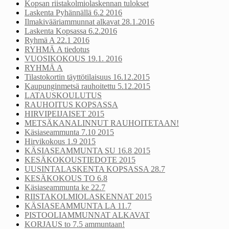
Kopsan riistakolmiolaskennan tulokset
Laskenta Pyhännällä 6.2 2016
Ilmakivääriammunnat alkavat 28.1.2016
Laskenta Kopsassa 6.2.2016
Ryhmä A 22.1 2016
RYHMÄ A tiedotus
VUOSIKOKOUS 19.1. 2016
RYHMÄ A
Tilastokortin täyttötilaisuus 16.12.2015
Kaupunginmetsä rauhoitettu 5.12.2015
LATAUSKOULUTUS
RAUHOITUS KOPSASSA
HIRVIPEIJAISET 2015
METSÄKANALINNUT RAUHOITETAAN!
Käsiaseammunta 7.10 2015
Hirvikokous 1.9 2015
KÄSIASEAMMUNTA SU 16.8 2015
KESÄKOKOUSTIEDOTE 2015
UUSINTALASKENTA KOPSASSA 28.7
KESÄKOKOUS TO 6.8
Käsiaseammunta ke 22.7
RIISTAKOLMIOLASKENNAT 2015
KÄSIASEAMMUNTA LA 11.7
PISTOOLIAMMUNNAT ALKAVAT
KORJAUS to 7.5 ammuntaan!