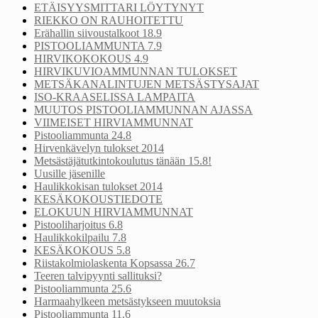
ETÄISYYSMITTARI LÖYTYNYT
RIEKKO ON RAUHOITETTU
Erähallin siivoustalkoot 18.9
PISTOOLIAMMUNTA 7.9
HIRVIKOKOKOUS 4.9
HIRVIKUVIOAMMUNNAN TULOKSET
METSÄKANALINTUJEN METSÄSTYSAJAT
ISO-KRAASELISSA LAMPAITA
MUUTOS PISTOOLIAMMUNNAN AJASSA
VIIMEISET HIRVIAMMUNNAT
Pistooliammunta 24.8
Hirvenkävelyn tulokset 2014
Metsästäjätutkintokoulutus tänään 15.8!
Uusille jäsenille
Haulikkokisan tulokset 2014
KESÄKOKOUSTIEDOTE
ELOKUUN HIRVIAMMUNNAT
Pistooliharjoitus 6.8
Haulikkokilpailu 7.8
KESÄKOKOUS 5.8
Riistakolmiolaskenta Kopsassa 26.7
Teeren talvipyynti sallituksi?
Pistooliammunta 25.6
Harmaahylkeen metsästykseen muutoksia
Pistooliammunta 11.6