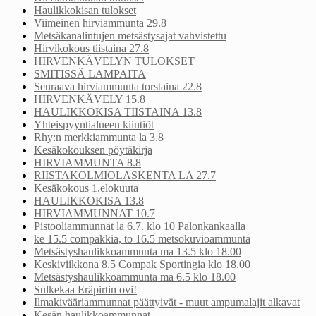
Haulikkokisan tulokset
Viimeinen hirviammunta 29.8
Metsäkanalintujen metsästysajat vahvistettu
Hirvikokous tiistaina 27.8
HIRVENKÄVELYN TULOKSET
SMITISSÄ LAMPAITA
Seuraava hirviammunta torstaina 22.8
HIRVENKÄVELY 15.8
HAULIKKOKISA TIISTAINA 13.8
Yhteispyyntialueen kiintiöt
Rhy:n merkkiammunta la 3.8
Kesäkokouksen pöytäkirja
HIRVIAMMUNTA 8.8
RIISTAKOLMIOLASKENTA LA 27.7
Kesäkokous 1.elokuuta
HAULIKKOKISA 13.8
HIRVIAMMUNNAT 10.7
Pistooliammunnat la 6.7. klo 10 Palonkankaalla
ke 15.5 compakkia, to 16.5 metsokuvioammunta
Metsästyshaulikkoammunta ma 13.5 klo 18.00
Keskiviikkona 8.5 Compak Sportingia klo 18.00
Metsästyshaulikkoammunta ma 6.5 klo 18.00
Sulkekaa Eräpirtin ovi!
Ilmakivääriammunnat päättyivät - muut ampumalajit alkavat
Kesän haulikkoammunnat