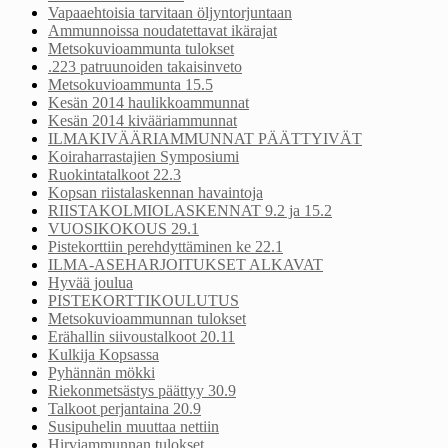
Vapaaehtoisia tarvitaan öljyntorjuntaan
Ammunnoissa noudatettavat ikärajat
Metsokuvioammunta tulokset
.223 patruunoiden takaisinveto
Metsokuvioammunta 15.5
Kesän 2014 haulikkoammunnat
Kesän 2014 kivääriammunnat
ILMAKIVÄÄRIAMMUNNAT PÄÄTTYIVÄT
Koiraharrastajien Symposiumi
Ruokintatalkoot 22.3
Kopsan riistalaskennan havaintoja
RIISTAKOLMIOLASKENNAT 9.2 ja 15.2
VUOSIKOKOUS 29.1
Pistekorttiin perehdyttäminen ke 22.1
ILMA-ASEHARJOITUKSET ALKAVAT
Hyvää joulua
PISTEKORTTIKOULUTUS
Metsokuvioammunnan tulokset
Erähallin siivoustalkoot 20.11
Kulkija Kopsassa
Pyhännän mökki
Riekonmetsästys päättyy 30.9
Talkoot perjantaina 20.9
Susipuhelin muuttaa nettiin
Hirviammunnan tulokset