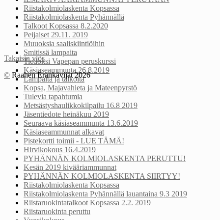
Riistakolmiolaskenta Kopsassa
Riistakolmiolaskenta Pyhännällä
Talkoot Kopsassa 8.2.2020
Peijaiset 29.11. 2019
Muuoksia saaliskiintiöihin
Smitissä lampaita
Takaisin ylös
Tiedoksi Vapepan peruskurssi
Käsiaseammunta 26.8.2019
©
Raahen Eränkävijät 2026
Lampaita ja talkoita
Kopsa, Majavahieta ja Mateenpyrstö
Tulevia tapahtumia
Metsästyshaulikkokilpailu 16.8 2019
Jäsentiedote heinäkuu 2019
Seuraava käsiaseammunta 13.6.2019
Käsiaseammunnat alkavat
Pistekortti toimii - LUE TÄMÄ!
Hirvikokous 16.4.2019
PYHÄNNÄN KOLMIOLASKENTA PERUTTU!
Kesän 2019 kivääriammunnat
PYHÄNNÄN KOLMIOLASKENTA SIIRTYY!
Riistakolmiolaskenta Kopsassa
Riistakolmiolaskenta Pyhännällä lauantaina 9.3 2019
Riistaruokintatalkoot Kopsassa 2.2. 2019
Riistaruokinta peruttu