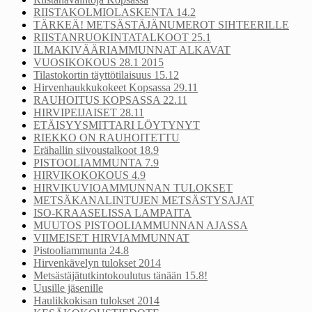
RIISTAKOLMIOLASKENTA 14.2
TÄRKEÄ! METSÄSTÄJÄNUMEROT SIHTEERILLE
RIISTANRUOKINTATALKOOT 25.1
ILMAKIVÄÄRIAMMUNNAT ALKAVAT
VUOSIKOKOUS 28.1 2015
Tilastokortin täyttötilaisuus 15.12
Hirvenhaukkukokeet Kopsassa 29.11
RAUHOITUS KOPSASSA 22.11
HIRVIPEIJAISET 28.11
ETÄISYYSMITTARI LÖYTYNYT
RIEKKO ON RAUHOITETTU
Erähallin siivoustalkoot 18.9
PISTOOLIAMMUNTA 7.9
HIRVIKOKOKOUS 4.9
HIRVIKUVIOAMMUNNAN TULOKSET
METSÄKANALINTUJEN METSÄSTYSAJAT
ISO-KRAASELISSA LAMPAITA
MUUTOS PISTOOLIAMMUNNAN AJASSA
VIIMEISET HIRVIAMMUNNAT
Pistooliammunta 24.8
Hirvenkävelyn tulokset 2014
Metsästäjätutkintokoulutus tänään 15.8!
Uusille jäsenille
Haulikkokisan tulokset 2014