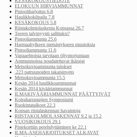
KESÄKOKOUSTIEDOTE
ELOKUUN HIRVIAMMUNNAT
Pistooliharjoitus 6.8
Haulikkokilpailu 7.8
KESÄKOKOUS 5.8
Riistakolmiolaskenta Kopsassa 26.7
Teeren talvipyynti sallituksi?
Pistooliammunta 25.6
Harmaahylkeen metsästykseen muutoksia
Pistooliammunta 11.6
Vapaaehtoisia tarvitaan öljyntorjuntaan
Ammunnoissa noudatettavat ikärajat
Metsokuvioammunta tulokset
.223 patruunoiden takaisinveto
Metsokuvioammunta 15.5
Kesän 2014 haulikkoammunnat
Kesän 2014 kivääriammunnat
ILMAKIVÄÄRIAMMUNNAT PÄÄTTYIVÄT
Koiraharrastajien Symposiumi
Ruokintatalkoot 22.3
Kopsan riistalaskennan havaintoja
RIISTAKOLMIOLASKENNAT 9.2 ja 15.2
VUOSIKOKOUS 29.1
Pistekorttiin perehdyttäminen ke 22.1
ILMA-ASEHARJOITUKSET ALKAVAT