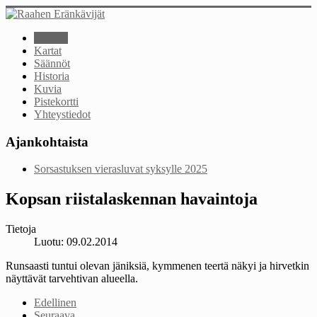
Etusivu
Kartat
Säännöt
Historia
Kuvia
Pistekortti
Yhteystiedot
Ajankohtaista
Sorsastuksen vierasluvat syksylle 2025
Kopsan riistalaskennan havaintoja
Tietoja
Luotu: 09.02.2014
Runsaasti tuntui olevan jäniksiä, kymmenen teertä näkyi ja hirvetkin
näyttävät tarvehtivan alueella.
Edellinen
Seuraava