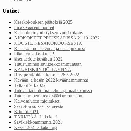
Uutiset
Kesäkokouksen päätöksiä 2025
Ilmakivääriammunnat
Riistanhoitoyhdistyksen vuosikokous
AJOKOKEET PREISKARISSA 21.10. 2022
KOOSTE KESÄKOKOUKSESTA
Riistakolmiolaskennat ja ensiapukurssi
Pikainen talkookutsu!
jäsentiedote kesäkuu 2022
Tutustuminen savikiekkoammuntaan
KAURISKIINTIÖ TÄYNNÄ
Hirviporukoiden kokous 26.5.2022
Kevään ja kesän 2022 kivääriammunnat
Talkoot 9.4.2022
Tulevia tapahtumia helmi- ja maaliskuussa
Tutustuminen ilmakivääriammuntaan
Kaivosalueen rajoitukset
Saariston sorsastusalueesta
Kiintiöt 2021
TÄRKEÄÄ. Lukekaa!
Savikiekkoammunta 2021
Kesän 2021 aikatauluja