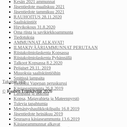
Kesän 2021 ammunnat
Jäsentiedote maaliskuu 2021
Jäsentiedote tammikuu 2021
RAUHOITUS 28.11.2020
Saaliskiintiöt
Hirvikokous 31.8.2020
Oma riista ja savikiekkoammunta
Tiedotuksia
AMMUNNAT ALKAVAT!
ILMAKIVÄÄRIAMMUNNAT PERUTAAN
Riistakolmiolaskenta Kopsassa
Riistakolmiolaskenta Pyhännällä
Talkoot Kopsassa 8.2.2020
Peijaiset 29.11. 2019
Muuoksia saaliskiintiöihin
Smitissä lampaita
Takaisin ylös
Tiedoksi Vapepan peruskurssi
Käsiaseammunta 26.8.2019
©
Raahen Eränkävijät 2026
Lampaita ja talkoita
Kopsa, Majavahieta ja Mateenpyrstö
Tulevia tapahtumia
Metsästyshaulikkokilpailu 16.8 2019
Jäsentiedote heinäkuu 2019
Seuraava käsiaseammunta 13.6.2019
Käsiaseammunnat alkavat