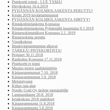
Pistekortti toimii - LUE TÄMÄ!
Hirvikokous 16.4.2019
PYHÄNNÄN KOLMIOLASKENTA PERUTTU!
Kesän 2019 kivääriammunnat
PYHÄNNÄN KOLMIOLASKENTA SIIRTYY!
Riistakolmiolaskenta Kopsassa
Riistakolmiolaskenta Pyhännällä lauantaina 9.3 2019
Riistaruokintatalkoot Kopsassa 2.2. 2019
Riistaruokinta peruttu
Vuosikokous
Ilmakivääriammunnat alkavat
TÄRKEÄ! PISTEKORTISTA!
Peijaiset 30.11.2018
Rauhoitus Kopsassa 17.11.2018
Pistekortti ei toimi
Muutos teeren saaliskiintiöön
Käsiaseammunnat 7.10. 2018
Käsiaseammunnat 5.9. 2018
Metsästysajat
Kiilun rata-alue
Nordic Gold Oy tiedote metsästäjille
Lammastilanne 20.8. 2018
kesäkokous 2018 päätökset
Käsiaseammunta 11.8.2018
Käsiaseammunta 5.8.2018