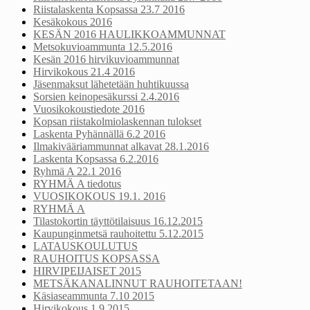
Riistalaskenta Kopsassa 23.7 2016
Kesäkokous 2016
KESÄN 2016 HAULIKKOAMMUNNAT
Metsokuvioammunta 12.5.2016
Kesän 2016 hirvikuvioammunnat
Hirvikokous 21.4 2016
Jäsenmaksut lähetetään huhtikuussa
Sorsien keinopesäkurssi 2.4.2016
Vuosikokoustiedote 2016
Kopsan riistakolmiolaskennan tulokset
Laskenta Pyhännällä 6.2 2016
Ilmakivääriammunnat alkavat 28.1.2016
Laskenta Kopsassa 6.2.2016
Ryhmä A 22.1 2016
RYHMÄ A tiedotus
VUOSIKOKOUS 19.1. 2016
RYHMÄ A
Tilastokortin täyttötilaisuus 16.12.2015
Kaupunginmetsä rauhoitettu 5.12.2015
LATAUSKOULUTUS
RAUHOITUS KOPSASSA
HIRVIPEIJAISET 2015
METSÄKANALINNUT RAUHOITETAAN!
Käsiaseammunta 7.10 2015
Hirvikokous 1.9 2015