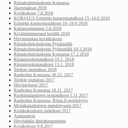
Riistakolmiolaskenta Kopsassa
Jäsenmaksut 2018
Kesäkokous 7.8.2018
KORJAUS Eräpirtin kunnostustalkoot 15–16.6 2018
Eräpirtin kunnostustalkoot 18–19.6 2018
Käsiaseammunta 2.6.2018
Kivääriammunnat kesällä 2018
Hirviporukan kevätkokous
Riistakolmiolaskenta Pyhännällä
Riistakolmiolaskenta Pyhännällä 10.3.2018
Riistakolmiolaskenta Kopsassa 17.2.2018
Riistanruokintatalkoot 10.2. 2018
Riistanruokintatalkoot 13.1. 2018
Tiedote tammikuu 2018
Rauhoitus Kopsassa 30.12. 2017
Tiedote joulukuu 2017
Hirvipeijaiset 2017
Rauhoitus Kopsassa 18.11. 2017
Ruokintalauttojen nostotalkoot 1.11 2017
Rauhoitus Kopsassa, Riista.fi-perehdytys
Metsäkanalintujen metsästysajat 2017
Kesäkokouksen päätökset 2017
Ammuntoja
Hirvijahtiin ilmoittautuminen
Kesäkokous 9.8.2017