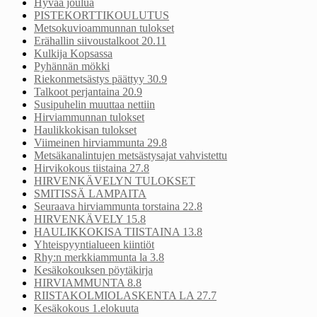
Hyvää joulua
PISTEKORTTIKOULUTUS
Metsokuvioammunnan tulokset
Erähallin siivoustalkoot 20.11
Kulkija Kopsassa
Pyhännän mökki
Riekonmetsästys päättyy 30.9
Talkoot perjantaina 20.9
Susipuhelin muuttaa nettiin
Hirviammunnan tulokset
Haulikkokisan tulokset
Viimeinen hirviammunta 29.8
Metsäkanalintujen metsästysajat vahvistettu
Hirvikokous tiistaina 27.8
HIRVENKÄVELYN TULOKSET
SMITISSÄ LAMPAITA
Seuraava hirviammunta torstaina 22.8
HIRVENKÄVELY 15.8
HAULIKKOKISA TIISTAINA 13.8
Yhteispyyntialueen kiintiöt
Rhy:n merkkiammunta la 3.8
Kesäkokouksen pöytäkirja
HIRVIAMMUNTA 8.8
RIISTAKOLMIOLASKENTA LA 27.7
Kesäkokous 1.elokuuta