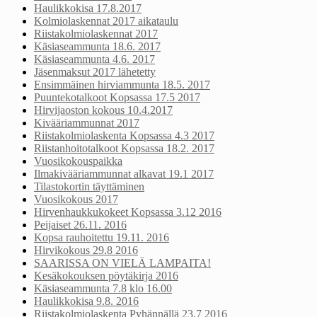
Haulikkokisa 17.8.2017
Kolmiolaskennat 2017 aikataulu
Riistakolmiolaskennat 2017
Käsiaseammunta 18.6. 2017
Käsiaseammunta 4.6. 2017
Jäsenmaksut 2017 lähetetty
Ensimmäinen hirviammunta 18.5. 2017
Puuntekotalkoot Kopsassa 17.5 2017
Hirvijaoston kokous 10.4.2017
Kivääriammunnat 2017
Riistakolmiolaskenta Kopsassa 4.3 2017
Riistanhoitotalkoot Kopsassa 18.2. 2017
Vuosikokouspaikka
Ilmakivääriammunnat alkavat 19.1 2017
Tilastokortin täyttäminen
Vuosikokous 2017
Hirvenhaukkukokeet Kopsassa 3.12 2016
Peijaiset 26.11. 2016
Kopsa rauhoitettu 19.11. 2016
Hirvikokous 29.8 2016
SAARISSA ON VIELÄ LAMPAITA!
Kesäkokouksen pöytäkirja 2016
Käsiaseammunta 7.8 klo 16.00
Haulikkokisa 9.8. 2016
Riistakolmiolaskenta Pyhännällä 23.7 2016