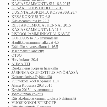
KÄSIASEAMMUNTA SU 16.8 2015
KESÄKOKOUSTIEDOTE 2015
UUSINTALASKENTA KOPSASSA 28.7
KESÄKOKOUS TO 6.8
Käsiaseammunta ke 22.7
RIISTAKOLMIOLASKENNAT 2015
KÄSIASEAMMUNTA LA 11.7
PISTOOLIAMMUNNAT ALKAVAT
KORJAUS to 7.5 ammuntaan!
Haulikkoammunnat alkavat 4.5
Erähallin siivoustalkoot la 16.5
Jäsenmaksut lähetetty
OTSO
Hirvikokous 20.4
AHMA TTI
Ruokavieras Kopsan haaskalla
JÄSENMAKSUPOSTITUS MYÖHÄSSÄ
Koiransukuisia Pyhännällä
Puuntekotalkoot Kopsassa 11.4
Ahma Kopsassa 29.3 2015
Kesän 2015 hirviammunnat
Johtokunnan kokous
Riistakolmiolaskennan tuloksia Pyhännältä
VUOSIKOKOUSTIEDOTE
Riistahavaintoja Kopsassa