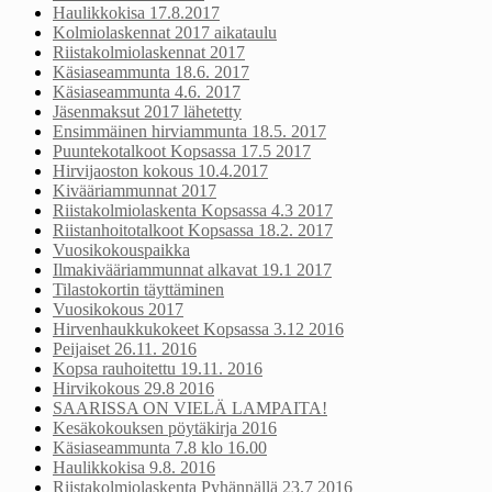
Haulikkokisa 17.8.2017
Kolmiolaskennat 2017 aikataulu
Riistakolmiolaskennat 2017
Käsiaseammunta 18.6. 2017
Käsiaseammunta 4.6. 2017
Jäsenmaksut 2017 lähetetty
Ensimmäinen hirviammunta 18.5. 2017
Puuntekotalkoot Kopsassa 17.5 2017
Hirvijaoston kokous 10.4.2017
Kivääriammunnat 2017
Riistakolmiolaskenta Kopsassa 4.3 2017
Riistanhoitotalkoot Kopsassa 18.2. 2017
Vuosikokouspaikka
Ilmakivääriammunnat alkavat 19.1 2017
Tilastokortin täyttäminen
Vuosikokous 2017
Hirvenhaukkukokeet Kopsassa 3.12 2016
Peijaiset 26.11. 2016
Kopsa rauhoitettu 19.11. 2016
Hirvikokous 29.8 2016
SAARISSA ON VIELÄ LAMPAITA!
Kesäkokouksen pöytäkirja 2016
Käsiaseammunta 7.8 klo 16.00
Haulikkokisa 9.8. 2016
Riistakolmiolaskenta Pyhännällä 23.7 2016