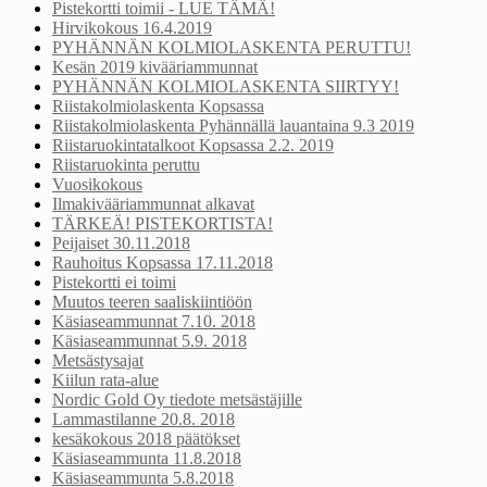
Pistekortti toimii - LUE TÄMÄ!
Hirvikokous 16.4.2019
PYHÄNNÄN KOLMIOLASKENTA PERUTTU!
Kesän 2019 kivääriammunnat
PYHÄNNÄN KOLMIOLASKENTA SIIRTYY!
Riistakolmiolaskenta Kopsassa
Riistakolmiolaskenta Pyhännällä lauantaina 9.3 2019
Riistaruokintatalkoot Kopsassa 2.2. 2019
Riistaruokinta peruttu
Vuosikokous
Ilmakivääriammunnat alkavat
TÄRKEÄ! PISTEKORTISTA!
Peijaiset 30.11.2018
Rauhoitus Kopsassa 17.11.2018
Pistekortti ei toimi
Muutos teeren saaliskiintiöön
Käsiaseammunnat 7.10. 2018
Käsiaseammunnat 5.9. 2018
Metsästysajat
Kiilun rata-alue
Nordic Gold Oy tiedote metsästäjille
Lammastilanne 20.8. 2018
kesäkokous 2018 päätökset
Käsiaseammunta 11.8.2018
Käsiaseammunta 5.8.2018