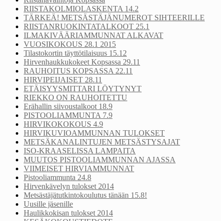
RIISTAKOLMIOLASKENTA 14.2
TÄRKEÄ! METSÄSTÄJÄNUMEROT SIHTEERILLE
RIISTANRUOKINTATALKOOT 25.1
ILMAKIVÄÄRIAMMUNNAT ALKAVAT
VUOSIKOKOUS 28.1 2015
Tilastokortin täyttötilaisuus 15.12
Hirvenhaukkukokeet Kopsassa 29.11
RAUHOITUS KOPSASSA 22.11
HIRVIPEIJAISET 28.11
ETÄISYYSMITTARI LÖYTYNYT
RIEKKO ON RAUHOITETTU
Erähallin siivoustalkoot 18.9
PISTOOLIAMMUNTA 7.9
HIRVIKOKOKOUS 4.9
HIRVIKUVIOAMMUNNAN TULOKSET
METSÄKANALINTUJEN METSÄSTYSAJAT
ISO-KRAASELISSA LAMPAITA
MUUTOS PISTOOLIAMMUNNAN AJASSA
VIIMEISET HIRVIAMMUNNAT
Pistooliammunta 24.8
Hirvenkävelyn tulokset 2014
Metsästäjätutkintokoulutus tänään 15.8!
Uusille jäsenille
Haulikkokisan tulokset 2014