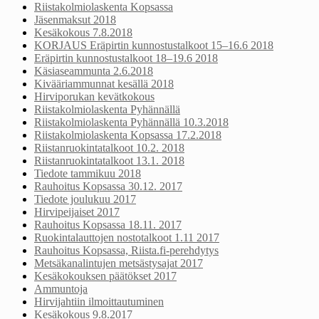
Riistakolmiolaskenta Kopsassa
Jäsenmaksut 2018
Kesäkokous 7.8.2018
KORJAUS Eräpirtin kunnostustalkoot 15–16.6 2018
Eräpirtin kunnostustalkoot 18–19.6 2018
Käsiaseammunta 2.6.2018
Kivääriammunnat kesällä 2018
Hirviporukan kevätkokous
Riistakolmiolaskenta Pyhännällä
Riistakolmiolaskenta Pyhännällä 10.3.2018
Riistakolmiolaskenta Kopsassa 17.2.2018
Riistanruokintatalkoot 10.2. 2018
Riistanruokintatalkoot 13.1. 2018
Tiedote tammikuu 2018
Rauhoitus Kopsassa 30.12. 2017
Tiedote joulukuu 2017
Hirvipeijaiset 2017
Rauhoitus Kopsassa 18.11. 2017
Ruokintalauttojen nostotalkoot 1.11 2017
Rauhoitus Kopsassa, Riista.fi-perehdytys
Metsäkanalintujen metsästysajat 2017
Kesäkokouksen päätökset 2017
Ammuntoja
Hirvijahtiin ilmoittautuminen
Kesäkokous 9.8.2017