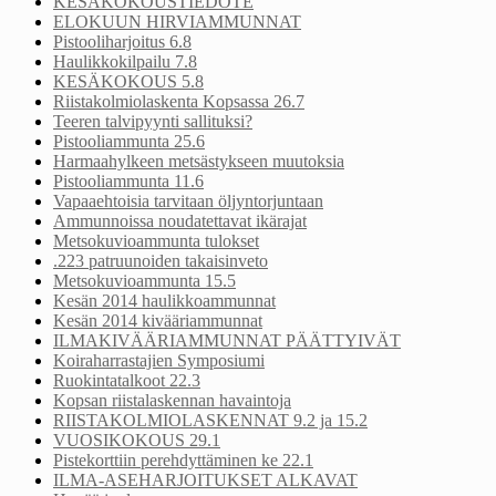
KESÄKOKOUSTIEDOTE
ELOKUUN HIRVIAMMUNNAT
Pistooliharjoitus 6.8
Haulikkokilpailu 7.8
KESÄKOKOUS 5.8
Riistakolmiolaskenta Kopsassa 26.7
Teeren talvipyynti sallituksi?
Pistooliammunta 25.6
Harmaahylkeen metsästykseen muutoksia
Pistooliammunta 11.6
Vapaaehtoisia tarvitaan öljyntorjuntaan
Ammunnoissa noudatettavat ikärajat
Metsokuvioammunta tulokset
.223 patruunoiden takaisinveto
Metsokuvioammunta 15.5
Kesän 2014 haulikkoammunnat
Kesän 2014 kivääriammunnat
ILMAKIVÄÄRIAMMUNNAT PÄÄTTYIVÄT
Koiraharrastajien Symposiumi
Ruokintatalkoot 22.3
Kopsan riistalaskennan havaintoja
RIISTAKOLMIOLASKENNAT 9.2 ja 15.2
VUOSIKOKOUS 29.1
Pistekorttiin perehdyttäminen ke 22.1
ILMA-ASEHARJOITUKSET ALKAVAT