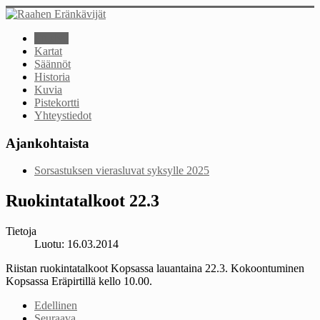
Etusivu
Kartat
Säännöt
Historia
Kuvia
Pistekortti
Yhteystiedot
Ajankohtaista
Sorsastuksen vierasluvat syksylle 2025
Ruokintatalkoot 22.3
Tietoja
Luotu: 16.03.2014
Riistan ruokintatalkoot Kopsassa lauantaina 22.3. Kokoontuminen
Kopsassa Eräpirtillä kello 10.00.
Edellinen
Seuraava