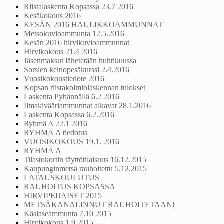
Riistalaskenta Kopsassa 23.7 2016
Kesäkokous 2016
KESÄN 2016 HAULIKKOAMMUNNAT
Metsokuvioammunta 12.5.2016
Kesän 2016 hirvikuvioammunnat
Hirvikokous 21.4 2016
Jäsenmaksut lähetetään huhtikuussa
Sorsien keinopesäkurssi 2.4.2016
Vuosikokoustiedote 2016
Kopsan riistakolmiolaskennan tulokset
Laskenta Pyhännällä 6.2 2016
Ilmakivääriammunnat alkavat 28.1.2016
Laskenta Kopsassa 6.2.2016
Ryhmä A 22.1 2016
RYHMÄ A tiedotus
VUOSIKOKOUS 19.1. 2016
RYHMÄ A
Tilastokortin täyttötilaisuus 16.12.2015
Kaupunginmetsä rauhoitettu 5.12.2015
LATAUSKOULUTUS
RAUHOITUS KOPSASSA
HIRVIPEIJAISET 2015
METSÄKANALINNUT RAUHOITETAAN!
Käsiaseammunta 7.10 2015
Hirvikokous 1.9 2015