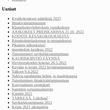
Uutiset
Kesäkokouksen päätöksiä 2025
Ilmakivääriammunnat
Riistanhoitoyhdistyksen vuosikokous
AJOKOKEET PREISKARISSA 21.10. 2022
KOOSTE KESÄKOKOUKSESTA
Riistakolmiolaskennat ja ensiapukurssi
Pikainen talkookutsu!
jäsentiedote kesäkuu 2022
Tutustuminen savikiekkoammuntaan
KAURISKIINTIÖ TÄYNNÄ
Hirviporukoiden kokous 26.5.2022
Kevään ja kesän 2022 kivääriammunnat
Talkoot 9.4.2022
Tulevia tapahtumia helmi- ja maaliskuussa
Tutustuminen ilmakivääriammuntaan
Kaivosalueen rajoitukset
Saariston sorsastusalueesta
Kiintiöt 2021
TÄRKEÄÄ. Lukekaa!
Savikiekkoammunta 2021
Kesän 2021 aikatauluja