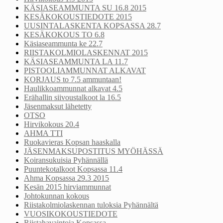
KÄSIASEAMMUNTA SU 16.8 2015
KESÄKOKOUSTIEDOTE 2015
UUSINTALASKENTA KOPSASSA 28.7
KESÄKOKOUS TO 6.8
Käsiaseammunta ke 22.7
RIISTAKOLMIOLASKENNAT 2015
KÄSIASEAMMUNTA LA 11.7
PISTOOLIAMMUNNAT ALKAVAT
KORJAUS to 7.5 ammuntaan!
Haulikkoammunnat alkavat 4.5
Erähallin siivoustalkoot la 16.5
Jäsenmaksut lähetetty
OTSO
Hirvikokous 20.4
AHMA TTI
Ruokavieras Kopsan haaskalla
JÄSENMAKSUPOSTITUS MYÖHÄSSÄ
Koiransukuisia Pyhännällä
Puuntekotalkoot Kopsassa 11.4
Ahma Kopsassa 29.3 2015
Kesän 2015 hirviammunnat
Johtokunnan kokous
Riistakolmiolaskennan tuloksia Pyhännältä
VUOSIKOKOUSTIEDOTE
Riistahavaintoja Kopsassa