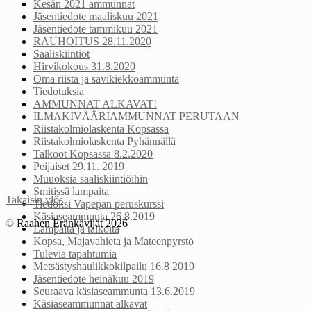
Kesän 2021 ammunnat
Jäsentiedote maaliskuu 2021
Jäsentiedote tammikuu 2021
RAUHOITUS 28.11.2020
Saaliskiintiöt
Hirvikokous 31.8.2020
Oma riista ja savikiekkoammunta
Tiedotuksia
AMMUNNAT ALKAVAT!
ILMAKIVÄÄRIAMMUNNAT PERUTAAN
Riistakolmiolaskenta Kopsassa
Riistakolmiolaskenta Pyhännällä
Talkoot Kopsassa 8.2.2020
Peijaiset 29.11. 2019
Muuoksia saaliskiintiöihin
Smitissä lampaita
Takaisin ylös
Tiedoksi Vapepan peruskurssi
Käsiaseammunta 26.8.2019
©
Raahen Eränkävijät 2026
Lampaita ja talkoita
Kopsa, Majavahieta ja Mateenpyrstö
Tulevia tapahtumia
Metsästyshaulikkokilpailu 16.8 2019
Jäsentiedote heinäkuu 2019
Seuraava käsiaseammunta 13.6.2019
Käsiaseammunnat alkavat