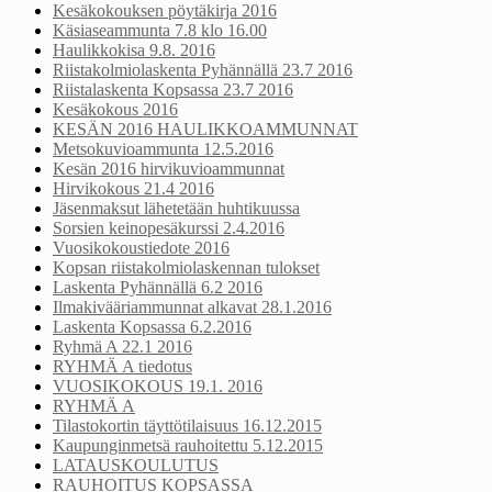
Kesäkokouksen pöytäkirja 2016
Käsiaseammunta 7.8 klo 16.00
Haulikkokisa 9.8. 2016
Riistakolmiolaskenta Pyhännällä 23.7 2016
Riistalaskenta Kopsassa 23.7 2016
Kesäkokous 2016
KESÄN 2016 HAULIKKOAMMUNNAT
Metsokuvioammunta 12.5.2016
Kesän 2016 hirvikuvioammunnat
Hirvikokous 21.4 2016
Jäsenmaksut lähetetään huhtikuussa
Sorsien keinopesäkurssi 2.4.2016
Vuosikokoustiedote 2016
Kopsan riistakolmiolaskennan tulokset
Laskenta Pyhännällä 6.2 2016
Ilmakivääriammunnat alkavat 28.1.2016
Laskenta Kopsassa 6.2.2016
Ryhmä A 22.1 2016
RYHMÄ A tiedotus
VUOSIKOKOUS 19.1. 2016
RYHMÄ A
Tilastokortin täyttötilaisuus 16.12.2015
Kaupunginmetsä rauhoitettu 5.12.2015
LATAUSKOULUTUS
RAUHOITUS KOPSASSA