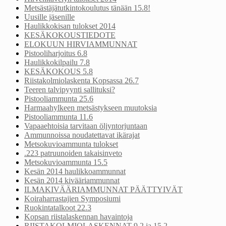
Metsästäjätutkintokoulutus tänään 15.8!
Uusille jäsenille
Haulikkokisan tulokset 2014
KESÄKOKOUSTIEDOTE
ELOKUUN HIRVIAMMUNNAT
Pistooliharjoitus 6.8
Haulikkokilpailu 7.8
KESÄKOKOUS 5.8
Riistakolmiolaskenta Kopsassa 26.7
Teeren talvipyynti sallituksi?
Pistooliammunta 25.6
Harmaahylkeen metsästykseen muutoksia
Pistooliammunta 11.6
Vapaaehtoisia tarvitaan öljyntorjuntaan
Ammunnoissa noudatettavat ikärajat
Metsokuvioammunta tulokset
.223 patruunoiden takaisinveto
Metsokuvioammunta 15.5
Kesän 2014 haulikkoammunnat
Kesän 2014 kivääriammunnat
ILMAKIVÄÄRIAMMUNNAT PÄÄTTYIVÄT
Koiraharrastajien Symposiumi
Ruokintatalkoot 22.3
Kopsan riistalaskennan havaintoja
RIISTAKOLMIOLASKENNAT 9.2 ja 15.2