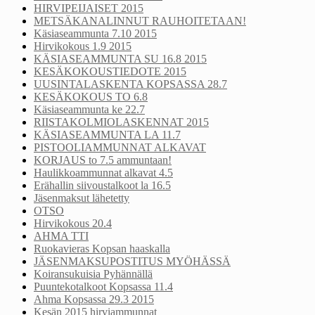
HIRVIPEIJAISET 2015
METSÄKANALINNUT RAUHOITETAAN!
Käsiaseammunta 7.10 2015
Hirvikokous 1.9 2015
KÄSIASEAMMUNTA SU 16.8 2015
KESÄKOKOUSTIEDOTE 2015
UUSINTALASKENTA KOPSASSA 28.7
KESÄKOKOUS TO 6.8
Käsiaseammunta ke 22.7
RIISTAKOLMIOLASKENNAT 2015
KÄSIASEAMMUNTA LA 11.7
PISTOOLIAMMUNNAT ALKAVAT
KORJAUS to 7.5 ammuntaan!
Haulikkoammunnat alkavat 4.5
Erähallin siivoustalkoot la 16.5
Jäsenmaksut lähetetty
OTSO
Hirvikokous 20.4
AHMA TTI
Ruokavieras Kopsan haaskalla
JÄSENMAKSUPOSTITUS MYÖHÄSSÄ
Koiransukuisia Pyhännällä
Puuntekotalkoot Kopsassa 11.4
Ahma Kopsassa 29.3 2015
Kesän 2015 hirviammunnat