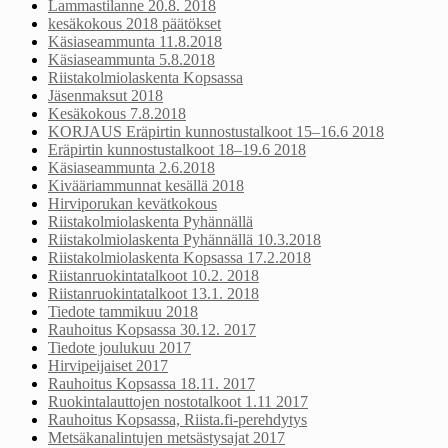
Lammastilanne 20.8. 2018
kesäkokous 2018 päätökset
Käsiaseammunta 11.8.2018
Käsiaseammunta 5.8.2018
Riistakolmiolaskenta Kopsassa
Jäsenmaksut 2018
Kesäkokous 7.8.2018
KORJAUS Eräpirtin kunnostustalkoot 15–16.6 2018
Eräpirtin kunnostustalkoot 18–19.6 2018
Käsiaseammunta 2.6.2018
Kivääriammunnat kesällä 2018
Hirviporukan kevätkokous
Riistakolmiolaskenta Pyhännällä
Riistakolmiolaskenta Pyhännällä 10.3.2018
Riistakolmiolaskenta Kopsassa 17.2.2018
Riistanruokintatalkoot 10.2. 2018
Riistanruokintatalkoot 13.1. 2018
Tiedote tammikuu 2018
Rauhoitus Kopsassa 30.12. 2017
Tiedote joulukuu 2017
Hirvipeijaiset 2017
Rauhoitus Kopsassa 18.11. 2017
Ruokintalauttojen nostotalkoot 1.11 2017
Rauhoitus Kopsassa, Riista.fi-perehdytys
Metsäkanalintujen metsästysajat 2017