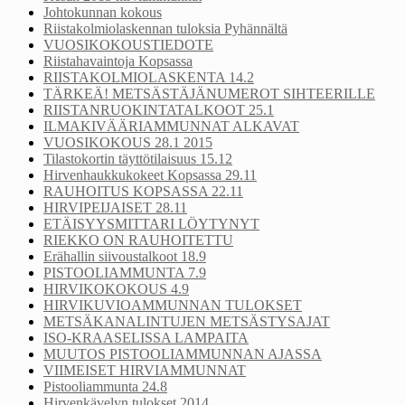
Johtokunnan kokous
Riistakolmiolaskennan tuloksia Pyhännältä
VUOSIKOKOUSTIEDOTE
Riistahavaintoja Kopsassa
RIISTAKOLMIOLASKENTA 14.2
TÄRKEÄ! METSÄSTÄJÄNUMEROT SIHTEERILLE
RIISTANRUOKINTATALKOOT 25.1
ILMAKIVÄÄRIAMMUNNAT ALKAVAT
VUOSIKOKOUS 28.1 2015
Tilastokortin täyttötilaisuus 15.12
Hirvenhaukkukokeet Kopsassa 29.11
RAUHOITUS KOPSASSA 22.11
HIRVIPEIJAISET 28.11
ETÄISYYSMITTARI LÖYTYNYT
RIEKKO ON RAUHOITETTU
Erähallin siivoustalkoot 18.9
PISTOOLIAMMUNTA 7.9
HIRVIKOKOKOUS 4.9
HIRVIKUVIOAMMUNNAN TULOKSET
METSÄKANALINTUJEN METSÄSTYSAJAT
ISO-KRAASELISSA LAMPAITA
MUUTOS PISTOOLIAMMUNNAN AJASSA
VIIMEISET HIRVIAMMUNNAT
Pistooliammunta 24.8
Hirvenkävelyn tulokset 2014