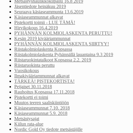
Metsästyshaulikkokilpailu 16.8 2019
Jäsentiedote heinäkuu 2019
Seuraava käsiaseammunta 13.6.2019
Käsiaseammunnat alkavat
Pistekortti toimii - LUE TÄMÄ!
Hirvikokous 16.4.2019
PYHÄNNÄN KOLMIOLASKENTA PERUTTU!
Kesän 2019 kivääriammunnat
PYHÄNNÄN KOLMIOLASKENTA SIIRTYY!
Riistakolmiolaskenta Kopsassa
Riistakolmiolaskenta Pyhännällä lauantaina 9.3 2019
Riistaruokintatalkoot Kopsassa 2.2. 2019
Riistaruokinta peruttu
Vuosikokous
Ilmakivääriammunnat alkavat
TÄRKEÄ! PISTEKORTISTA!
Peijaiset 30.11.2018
Rauhoitus Kopsassa 17.11.2018
Pistekortti ei toimi
Muutos teeren saaliskiintiöön
Käsiaseammunnat 7.10. 2018
Käsiaseammunnat 5.9. 2018
Metsästysajat
Kiilun rata-alue
Nordic Gold Oy tiedote metsästäjille