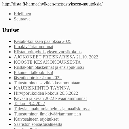
http://riista.fi/harmaahylkeen-metsastykseen-muutoksia/
Edellinen
Seuraava
Uutiset
Kesäkokouksen päätöksiä 2025
Ilmakivääriammunnat
Riistanhoitoyhdistyksen vuosikokous
AJOKOKEET PREISKARISSA 21.10. 2022
KOOSTE KESÄKOKOUKSESTA
Riistakolmiolaskennat ja ensiapukurssi
Pikainen talkookutsu!
jäsentiedote kesäkuu 2022
Tutustuminen savikiekkoammuntaan
KAURISKIINTIÖ TÄYNNÄ
Hirviporukoiden kokous 26.5.2022
Kevään ja kesän 2022 kivääriammunnat
Talkoot 9.4.2022
Tulevia tapahtumia helmi- ja maaliskuussa
Tutustuminen ilmakivääriammuntaan
Kaivosalueen rajoitukset
Saariston sorsastusalueesta