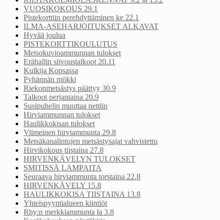
VUOSIKOKOUS 29.1
Pistekorttiin perehdyttäminen ke 22.1
ILMA-ASEHARJOITUKSET ALKAVAT
Hyvää joulua
PISTEKORTTIKOULUTUS
Metsokuvioammunnan tulokset
Erähallin siivoustalkoot 20.11
Kulkija Kopsassa
Pyhännän mökki
Riekonmetsästys päättyy 30.9
Talkoot perjantaina 20.9
Susipuhelin muuttaa nettiin
Hirviammunnan tulokset
Haulikkokisan tulokset
Viimeinen hirviammunta 29.8
Metsäkanalintujen metsästysajat vahvistettu
Hirvikokous tiistaina 27.8
HIRVENKÄVELYN TULOKSET
SMITISSÄ LAMPAITA
Seuraava hirviammunta torstaina 22.8
HIRVENKÄVELY 15.8
HAULIKKOKISA TIISTAINA 13.8
Yhteispyyntialueen kiintiöt
Rhy:n merkkiammunta la 3.8