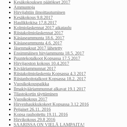
Kesäkokouksen päätökset 2017
Ammuntoja
Hirvijahtiin ilmoittautuminen
Kesäkokous 9.8.2017
Haulikkokisa 17.8.2017
Kolmiolaskennat 2017 aikataulu
Riistakolmiolaskennat 2017
Käsiaseammunta 18.6. 2017
Käsiaseammunta 4.6. 2017
Jäsenmaksut 2017 lähetetty
Ensimmäinen hirviammunta 18.5. 2017
Puuntekotalkoot Kopsassa 17.5 2017
Hirvijaoston kokous 10.4.2017
Kivääriammunnat 2017
Riistakolmiolaskenta Kopsassa 4.3 2017
Riistanhoitotalkoot Kopsassa 18.2. 2017
Vuosikokouspaikka
Ilmakivääriammunnat alkavat 19.1 2017
Tilastokortin täyttäminen
Vuosikokous 2017
Hirvenhaukkukokeet Kopsassa 3.12 2016
Peijaiset 26.11. 2016
Kopsa rauhoitettu 19.11. 2016
Hirvikokous 29.8 2016
SAARISSA ON VIELÄ LAMPAITA!