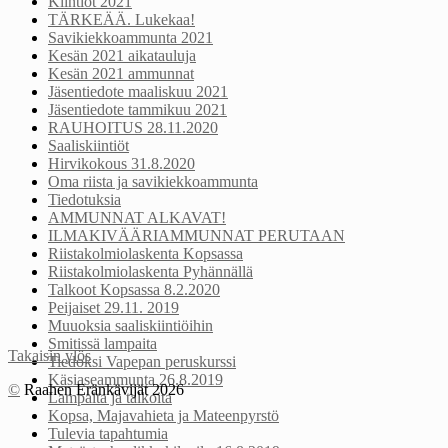
Kiintiöt 2021
TÄRKEÄÄ. Lukekaa!
Savikiekkoammunta 2021
Kesän 2021 aikatauluja
Kesän 2021 ammunnat
Jäsentiedote maaliskuu 2021
Jäsentiedote tammikuu 2021
RAUHOITUS 28.11.2020
Saaliskiintiöt
Hirvikokous 31.8.2020
Oma riista ja savikiekkoammunta
Tiedotuksia
AMMUNNAT ALKAVAT!
ILMAKIVÄÄRIAMMUNNAT PERUTAAN
Riistakolmiolaskenta Kopsassa
Riistakolmiolaskenta Pyhännällä
Talkoot Kopsassa 8.2.2020
Peijaiset 29.11. 2019
Muuoksia saaliskiintiöihin
Smitissä lampaita
Takaisin ylös
Tiedoksi Vapepan peruskurssi
Käsiaseammunta 26.8.2019
©
Raahen Eränkävijät 2026
Lampaita ja talkoita
Kopsa, Majavahieta ja Mateenpyrstö
Tulevia tapahtumia