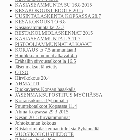
KÄSIASEAMMUNTA SU 16.8 2015
KESÄKOKOUSTIEDOTE 2015
UUSINTALASKENTA KOPSASSA 28.7
KESÄKOKOUS TO 6.8
Käsiaseammunta ke 22.7
RIISTAKOLMIOLASKENNAT 2015
KÄSIASEAMMUNTA LA 11.7
PISTOOLIAMMUNNAT ALKAVAT
KORJAUS to 7.5 ammuntaan!
Haulikkoammunnat alkavat 4.5
Erähallin siivoustalkoot la 16.5
Jäsenmaksut lähetetty
OTSO
Hirvikokous 20.4
AHMA TTI
Ruokavieras Kopsan haaskalla
JÄSENMAKSUPOSTITUS MYÖHÄSSÄ
Koiransukuisia Pyhännällä
Puuntekotalkoot Kopsassa 11.4
Ahma Kopsassa 29.3 2015
Kesän 2015 hirviammunnat
Johtokunnan kokous
Riistakolmiolaskennan tuloksia Pyhännältä
VUOSIKOKOUSTIEDOTE
Riistahavaintoja Kopsassa