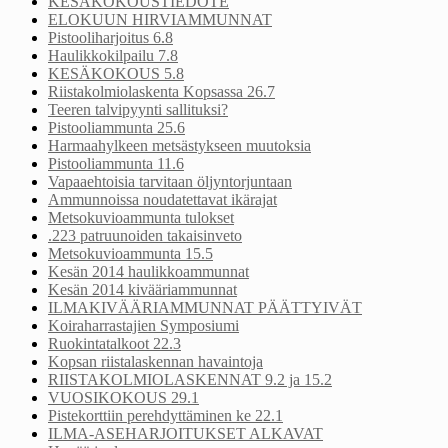
KESÄKOKOUSTIEDOTE
ELOKUUN HIRVIAMMUNNAT
Pistooliharjoitus 6.8
Haulikkokilpailu 7.8
KESÄKOKOUS 5.8
Riistakolmiolaskenta Kopsassa 26.7
Teeren talvipyynti sallituksi?
Pistooliammunta 25.6
Harmaahylkeen metsästykseen muutoksia
Pistooliammunta 11.6
Vapaaehtoisia tarvitaan öljyntorjuntaan
Ammunnoissa noudatettavat ikärajat
Metsokuvioammunta tulokset
.223 patruunoiden takaisinveto
Metsokuvioammunta 15.5
Kesän 2014 haulikkoammunnat
Kesän 2014 kivääriammunnat
ILMAKIVÄÄRIAMMUNNAT PÄÄTTYIVÄT
Koiraharrastajien Symposiumi
Ruokintatalkoot 22.3
Kopsan riistalaskennan havaintoja
RIISTAKOLMIOLASKENNAT 9.2 ja 15.2
VUOSIKOKOUS 29.1
Pistekorttiin perehdyttäminen ke 22.1
ILMA-ASEHARJOITUKSET ALKAVAT