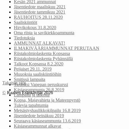
Kesän 2021 ammunnat
Jäsentiedote maaliskuu 2021
Jäsentiedote tammikuu 2021
RAUHOITUS 28.11.2020
Saaliskiintiöt
Hirvikokous 31.8.2020
Oma riista ja savikiekkoammunta
Tiedotuksia
AMMUNNAT ALKAVAT!
ILMAKIVÄÄRIAMMUNNAT PERUTAAN
Riistakolmiolaskenta Kopsassa
Riistakolmiolaskenta Pyhännällä
Talkoot Kopsassa 8.2.2020
Peijaiset 29.11. 2019
Muuoksia saaliskiintiöihin
Smitissä lampaita
Takaisin ylös
Tiedoksi Vapepan peruskurssi
Käsiaseammunta 26.8.2019
©
Raahen Eränkävijät 2026
Lampaita ja talkoita
Kopsa, Majavahieta ja Mateenpyrstö
Tulevia tapahtumia
Metsästyshaulikkokilpailu 16.8 2019
Jäsentiedote heinäkuu 2019
Seuraava käsiaseammunta 13.6.2019
Käsiaseammunnat alkavat