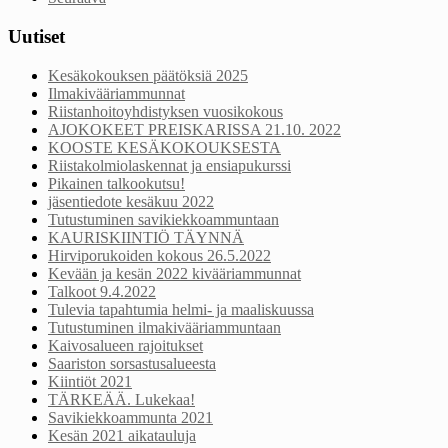
Uutiset
Kesäkokouksen päätöksiä 2025
Ilmakivääriammunnat
Riistanhoitoyhdistyksen vuosikokous
AJOKOKEET PREISKARISSA 21.10. 2022
KOOSTE KESÄKOKOUKSESTA
Riistakolmiolaskennat ja ensiapukurssi
Pikainen talkookutsu!
jäsentiedote kesäkuu 2022
Tutustuminen savikiekkoammuntaan
KAURISKIINTIÖ TÄYNNÄ
Hirviporukoiden kokous 26.5.2022
Kevään ja kesän 2022 kivääriammunnat
Talkoot 9.4.2022
Tulevia tapahtumia helmi- ja maaliskuussa
Tutustuminen ilmakivääriammuntaan
Kaivosalueen rajoitukset
Saariston sorsastusalueesta
Kiintiöt 2021
TÄRKEÄÄ. Lukekaa!
Savikiekkoammunta 2021
Kesän 2021 aikatauluja