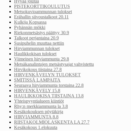
Hyvää joulua
PISTEKORTTIKOULUTUS
Metsokuvioammunnan tulokset
Erähallin siivoustalkoot 20.11
Kulkija Kopsassa
Pyhännän mökki
Riekonmetsästys päättyy 30.9
Talkoot perjantaina 20.9
Susipuhelin muuttaa nettiin
Hirviammunnan tulokset
Haulikkokisan tulokset
Viimeinen hirviammunta 29.8
Metsäkanalintujen metsästysajat vahvistettu
Hirvikokous tiistaina 27.8
HIRVENKÄVELYN TULOKSET
SMITISSÄ LAMPAITA
Seuraava hirviammunta torstaina 22.8
HIRVENKÄVELY 15.8
HAULIKKOKISA TIISTAINA 13.8
Yhteispyyntialueen kiintiöt
Rhy:n merkkiammunta la 3.8
Kesäkokouksen pöytäkirja
HIRVIAMMUNTA 8.8
RIISTAKOLMIOLASKENTA LA 27.7
Kesäkokous 1.elokuuta