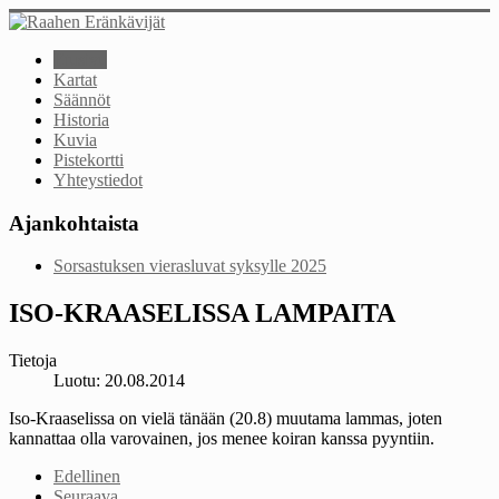
Etusivu
Kartat
Säännöt
Historia
Kuvia
Pistekortti
Yhteystiedot
Ajankohtaista
Sorsastuksen vierasluvat syksylle 2025
ISO-KRAASELISSA LAMPAITA
Tietoja
Luotu: 20.08.2014
Iso-Kraaselissa on vielä tänään (20.8) muutama lammas, joten
kannattaa olla varovainen, jos menee koiran kanssa pyyntiin.
Edellinen
Seuraava