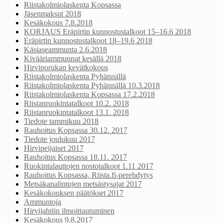
Riistakolmiolaskenta Kopsassa
Jäsenmaksut 2018
Kesäkokous 7.8.2018
KORJAUS Eräpirtin kunnostustalkoot 15–16.6 2018
Eräpirtin kunnostustalkoot 18–19.6 2018
Käsiaseammunta 2.6.2018
Kivääriammunnat kesällä 2018
Hirviporukan kevätkokous
Riistakolmiolaskenta Pyhännällä
Riistakolmiolaskenta Pyhännällä 10.3.2018
Riistakolmiolaskenta Kopsassa 17.2.2018
Riistanruokintatalkoot 10.2. 2018
Riistanruokintatalkoot 13.1. 2018
Tiedote tammikuu 2018
Rauhoitus Kopsassa 30.12. 2017
Tiedote joulukuu 2017
Hirvipeijaiset 2017
Rauhoitus Kopsassa 18.11. 2017
Ruokintalauttojen nostotalkoot 1.11 2017
Rauhoitus Kopsassa, Riista.fi-perehdytys
Metsäkanalintujen metsästysajat 2017
Kesäkokouksen päätökset 2017
Ammuntoja
Hirvijahtiin ilmoittautuminen
Kesäkokous 9.8.2017