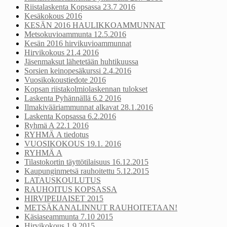
Riistalaskenta Kopsassa 23.7 2016
Kesäkokous 2016
KESÄN 2016 HAULIKKOAMMUNNAT
Metsokuvioammunta 12.5.2016
Kesän 2016 hirvikuvioammunnat
Hirvikokous 21.4 2016
Jäsenmaksut lähetetään huhtikuussa
Sorsien keinopesäkurssi 2.4.2016
Vuosikokoustiedote 2016
Kopsan riistakolmiolaskennan tulokset
Laskenta Pyhännällä 6.2 2016
Ilmakivääriammunnat alkavat 28.1.2016
Laskenta Kopsassa 6.2.2016
Ryhmä A 22.1 2016
RYHMÄ A tiedotus
VUOSIKOKOUS 19.1. 2016
RYHMÄ A
Tilastokortin täyttötilaisuus 16.12.2015
Kaupunginmetsä rauhoitettu 5.12.2015
LATAUSKOULUTUS
RAUHOITUS KOPSASSA
HIRVIPEIJAISET 2015
METSÄKANALINNUT RAUHOITETAAN!
Käsiaseammunta 7.10 2015
Hirvikokous 1.9 2015