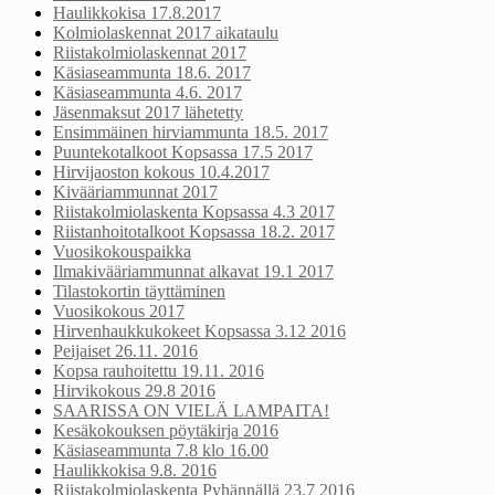
Haulikkokisa 17.8.2017
Kolmiolaskennat 2017 aikataulu
Riistakolmiolaskennat 2017
Käsiaseammunta 18.6. 2017
Käsiaseammunta 4.6. 2017
Jäsenmaksut 2017 lähetetty
Ensimmäinen hirviammunta 18.5. 2017
Puuntekotalkoot Kopsassa 17.5 2017
Hirvijaoston kokous 10.4.2017
Kivääriammunnat 2017
Riistakolmiolaskenta Kopsassa 4.3 2017
Riistanhoitotalkoot Kopsassa 18.2. 2017
Vuosikokouspaikka
Ilmakivääriammunnat alkavat 19.1 2017
Tilastokortin täyttäminen
Vuosikokous 2017
Hirvenhaukkukokeet Kopsassa 3.12 2016
Peijaiset 26.11. 2016
Kopsa rauhoitettu 19.11. 2016
Hirvikokous 29.8 2016
SAARISSA ON VIELÄ LAMPAITA!
Kesäkokouksen pöytäkirja 2016
Käsiaseammunta 7.8 klo 16.00
Haulikkokisa 9.8. 2016
Riistakolmiolaskenta Pyhännällä 23.7 2016