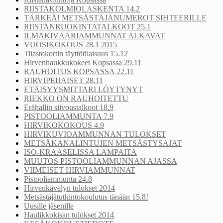
RIISTAKOLMIOLASKENTA 14.2
TÄRKEÄ! METSÄSTÄJÄNUMEROT SIHTEERILLE
RIISTANRUOKINTATALKOOT 25.1
ILMAKIVÄÄRIAMMUNNAT ALKAVAT
VUOSIKOKOUS 28.1 2015
Tilastokortin täyttötilaisuus 15.12
Hirvenhaukkukokeet Kopsassa 29.11
RAUHOITUS KOPSASSA 22.11
HIRVIPEIJAISET 28.11
ETÄISYYSMITTARI LÖYTYNYT
RIEKKO ON RAUHOITETTU
Erähallin siivoustalkoot 18.9
PISTOOLIAMMUNTA 7.9
HIRVIKOKOKOUS 4.9
HIRVIKUVIOAMMUNNAN TULOKSET
METSÄKANALINTUJEN METSÄSTYSAJAT
ISO-KRAASELISSA LAMPAITA
MUUTOS PISTOOLIAMMUNNAN AJASSA
VIIMEISET HIRVIAMMUNNAT
Pistooliammunta 24.8
Hirvenkävelyn tulokset 2014
Metsästäjätutkintokoulutus tänään 15.8!
Uusille jäsenille
Haulikkokisan tulokset 2014