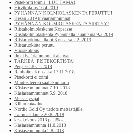
Pistekortti toimii - LUE TÄMÄ!
Hirvikokous 16.4.2019
PYHÄNNÄN KOLMIOLASKENTA PERUTTU!
Kesän 2019 kivääriammunnat
PYHÄNNÄN KOLMIOLASKENTA SIIRTYY!
Riistakolmiolaskenta Kopsassa
Riistakolmiolaskenta Pyhännällä lauantaina 9.3 2019
Riistaruokintatalkoot Kopsassa 2.2. 2019
Riistaruokinta peruttu
Vuosikokous
Ilmakivääriammunnat alkavat
TÄRKEÄ! PISTEKORTISTA!
Peijaiset 30.11.2018
Rauhoitus Kopsassa 17.11.2018
Pistekortti ei toimi
Muutos teeren saaliskiintiöön
Käsiaseammunnat 7.10. 2018
Käsiaseammunnat 5.9. 2018
Metsästysajat
Kiilun rata-alue
Nordic Gold Oy tiedote metsästäjille
Lammastilanne 20.8. 2018
kesäkokous 2018 päätökset
Käsiaseammunta 11.8.2018
Käsiaseammunta 5.8.2018