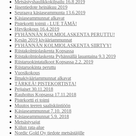
Metsästyshaulikkokilpailu 16.8 2019
Jäsentiedote heinäkuu 2019
Seuraava käsiaseammunta 13.6.2019
Käsiaseammunnat alkavat
Pistekortti toimii - LUE TÄMÄ!
Hirvikokous 16.4.2019
PYHÄNNÄN KOLMIOLASKENTA PERUTTU!
Kesän 2019 kivääriammunnat
PYHÄNNÄN KOLMIOLASKENTA SIIRTYY!
Riistakolmiolaskenta Kopsassa
Riistakolmiolaskenta Pyhännällä lauantaina 9.3 2019
Riistaruokintatalkoot Kopsassa 2.2. 2019
Riistaruokinta peruttu
Vuosikokous
Ilmakivääriammunnat alkavat
TÄRKEÄ! PISTEKORTISTA!
Peijaiset 30.11.2018
Rauhoitus Kopsassa 17.11.2018
Pistekortti ei toimi
Muutos teeren saaliskiintiöön
Käsiaseammunnat 7.10. 2018
Käsiaseammunnat 5.9. 2018
Metsästysajat
Kiilun rata-alue
Nordic Gold Oy tiedote metsästäjille