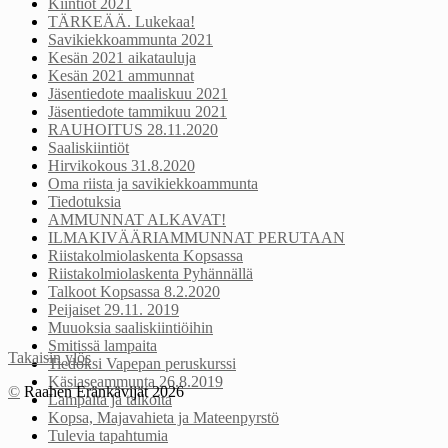
Kiintiöt 2021
TÄRKEÄÄ. Lukekaa!
Savikiekkoammunta 2021
Kesän 2021 aikatauluja
Kesän 2021 ammunnat
Jäsentiedote maaliskuu 2021
Jäsentiedote tammikuu 2021
RAUHOITUS 28.11.2020
Saaliskiintiöt
Hirvikokous 31.8.2020
Oma riista ja savikiekkoammunta
Tiedotuksia
AMMUNNAT ALKAVAT!
ILMAKIVÄÄRIAMMUNNAT PERUTAAN
Riistakolmiolaskenta Kopsassa
Riistakolmiolaskenta Pyhännällä
Talkoot Kopsassa 8.2.2020
Peijaiset 29.11. 2019
Muuoksia saaliskiintiöihin
Smitissä lampaita
Takaisin ylös
Tiedoksi Vapepan peruskurssi
Käsiaseammunta 26.8.2019
©
Raahen Eränkävijät 2026
Lampaita ja talkoita
Kopsa, Majavahieta ja Mateenpyrstö
Tulevia tapahtumia