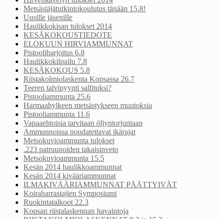
Metsästäjätutkintokoulutus tänään 15.8!
Uusille jäsenille
Haulikkokisan tulokset 2014
KESÄKOKOUSTIEDOTE
ELOKUUN HIRVIAMMUNNAT
Pistooliharjoitus 6.8
Haulikkokilpailu 7.8
KESÄKOKOUS 5.8
Riistakolmiolaskenta Kopsassa 26.7
Teeren talvipyynti sallituksi?
Pistooliammunta 25.6
Harmaahylkeen metsästykseen muutoksia
Pistooliammunta 11.6
Vapaaehtoisia tarvitaan öljyntorjuntaan
Ammunnoissa noudatettavat ikärajat
Metsokuvioammunta tulokset
.223 patruunoiden takaisinveto
Metsokuvioammunta 15.5
Kesän 2014 haulikkoammunnat
Kesän 2014 kivääriammunnat
ILMAKIVÄÄRIAMMUNNAT PÄÄTTYIVÄT
Koiraharrastajien Symposiumi
Ruokintatalkoot 22.3
Kopsan riistalaskennan havaintoja