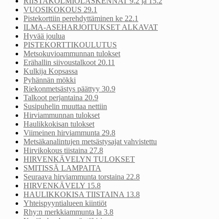
RIISTAKOLMIOLASKENNAT 9.2 ja 15.2
VUOSIKOKOUS 29.1
Pistekorttiin perehdyttäminen ke 22.1
ILMA-ASEHARJOITUKSET ALKAVAT
Hyvää joulua
PISTEKORTTIKOULUTUS
Metsokuvioammunnan tulokset
Erähallin siivoustalkoot 20.11
Kulkija Kopsassa
Pyhännän mökki
Riekonmetsästys päättyy 30.9
Talkoot perjantaina 20.9
Susipuhelin muuttaa nettiin
Hirviammunnan tulokset
Haulikkokisan tulokset
Viimeinen hirviammunta 29.8
Metsäkanalintujen metsästysajat vahvistettu
Hirvikokous tiistaina 27.8
HIRVENKÄVELYN TULOKSET
SMITISSÄ LAMPAITA
Seuraava hirviammunta torstaina 22.8
HIRVENKÄVELY 15.8
HAULIKKOKISA TIISTAINA 13.8
Yhteispyyntialueen kiintiöt
Rhy:n merkkiammunta la 3.8