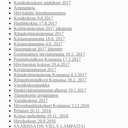
Kesäkokouksen päätökset 2017
Ammuntoja
Hirvijahtiin ilmoittautuminen
Kesäkokous 9.8.2017
Haulikkokisa 17.8.2017
Kolmiolaskennat 2017 aikataulu
Riistakolmiolaskennat 2017
Käsiaseammunta 18.6. 2017
Käsiaseammunta 4.6. 2017
Jäsenmaksut 2017 lähetetty
Ensimmäinen hirviammunta 18.5. 2017
Puuntekotalkoot Kopsassa 17.5 2017
Hirvijaoston kokous 10.4.2017
Kivääriammunnat 2017
Riistakolmiolaskenta Kopsassa 4.3 2017
Riistanhoitotalkoot Kopsassa 18.2. 2017
Vuosikokouspaikka
Ilmakivääriammunnat alkavat 19.1 2017
Tilastokortin täyttäminen
Vuosikokous 2017
Hirvenhaukkukokeet Kopsassa 3.12 2016
Peijaiset 26.11. 2016
Kopsa rauhoitettu 19.11. 2016
Hirvikokous 29.8 2016
SAARISSA ON VIELÄ LAMPAITA!