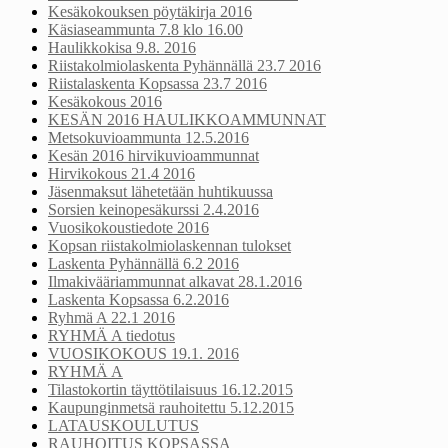
Kesäkokouksen pöytäkirja 2016
Käsiaseammunta 7.8 klo 16.00
Haulikkokisa 9.8. 2016
Riistakolmiolaskenta Pyhännällä 23.7 2016
Riistalaskenta Kopsassa 23.7 2016
Kesäkokous 2016
KESÄN 2016 HAULIKKOAMMUNNAT
Metsokuvioammunta 12.5.2016
Kesän 2016 hirvikuvioammunnat
Hirvikokous 21.4 2016
Jäsenmaksut lähetetään huhtikuussa
Sorsien keinopesäkurssi 2.4.2016
Vuosikokoustiedote 2016
Kopsan riistakolmiolaskennan tulokset
Laskenta Pyhännällä 6.2 2016
Ilmakivääriammunnat alkavat 28.1.2016
Laskenta Kopsassa 6.2.2016
Ryhmä A 22.1 2016
RYHMÄ A tiedotus
VUOSIKOKOUS 19.1. 2016
RYHMÄ A
Tilastokortin täyttötilaisuus 16.12.2015
Kaupunginmetsä rauhoitettu 5.12.2015
LATAUSKOULUTUS
RAUHOITUS KOPSASSA