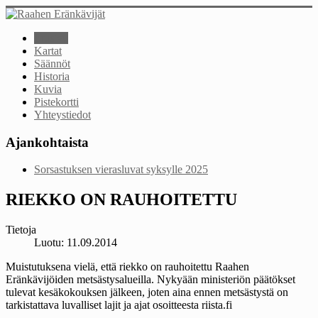
Etusivu
Kartat
Säännöt
Historia
Kuvia
Pistekortti
Yhteystiedot
Ajankohtaista
Sorsastuksen vierasluvat syksylle 2025
RIEKKO ON RAUHOITETTU
Tietoja
Luotu: 11.09.2014
Muistutuksena vielä, että riekko on rauhoitettu Raahen
Eränkävijöiden metsästysalueilla. Nykyään ministeriön päätökset
tulevat kesäkokouksen jälkeen, joten aina ennen metsästystä on
tarkistattava luvalliset lajit ja ajat osoitteesta riista.fi