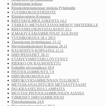
Johtokunnan kokous
Riistakolmiolaskennan tuloksia Pyhännältä
VUOSIKOKOUSTIEDOTE
Riistahavaintoja Kopsassa
RIISTAKOLMIOLASKENTA 14.2
TÄRKEÄ! METSÄSTÄJÄNUMEROT SIHTEERILLE
RIISTANRUOKINTATALKOOT 25.1
ILMAKIVÄÄRIAMMUNNAT ALKAVAT
VUOSIKOKOUS 28.1 2015
Tilastokortin täyttötilaisuus 15.12
Hirvenhaukkukokeet Kopsassa 29.11
RAUHOITUS KOPSASSA 22.11
HIRVIPEIJAISET 28.11
ETÄISYYSMITTARI LÖYTYNYT
RIEKKO ON RAUHOITETTU
Erähallin siivoustalkoot 18.9
PISTOOLIAMMUNTA 7.9
HIRVIKOKOKOUS 4.9
HIRVIKUVIOAMMUNNAN TULOKSET
METSÄKANALINTUJEN METSÄSTYSAJAT
ISO-KRAASELISSA LAMPAITA
MUUTOS PISTOOLIAMMUNNAN AJASSA
VIIMEISET HIRVIAMMUNNAT
Pistooliammunta 24.8
Hirvenkävelyn tulokset 2014