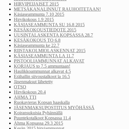
HIRVIPEIJAISET 2015
METSÄKANALINNUT RAUHOITETAAN!
Käsiaseammunta 7.10 2015
Hirvikokous 1.9 2015
KÄSIASEAMMUNTA SU 16.8 2015
KESÄKOKOUSTIEDOTE 2015
UUSINTALASKENTA KOPSASSA 28.7
KESÄKOKOUS TO 6.8
Käsiaseammunta ke 22.7
RIISTAKOLMIOLASKENNAT 2015
KÄSIASEAMMUNTA LA 11.7
PISTOOLIAMMUNNAT ALKAVAT
KORJAUS to 7.5 ammuntaan!
Haulikkoammunnat alkavat 4.5
Erähallin siivoustalkoot la 16.5
Jäsenmaksut lähetetty
OTSO
Hirvikokous 20.4
AHMA TTI
Ruokavieras Kopsan haaskalla
JÄSENMAKSUPOSTITUS MYÖHÄSSÄ
Koiransukuisia Pyhännällä
Puuntekotalkoot Kopsassa 11.4
Ahma Kopsassa 29.3 2015
Kesän 2015 hirviammunnat