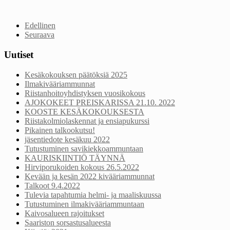
Edellinen
Seuraava
Uutiset
Kesäkokouksen päätöksiä 2025
Ilmakivääriammunnat
Riistanhoitoyhdistyksen vuosikokous
AJOKOKEET PREISKARISSA 21.10. 2022
KOOSTE KESÄKOKOUKSESTA
Riistakolmiolaskennat ja ensiapukurssi
Pikainen talkookutsu!
jäsentiedote kesäkuu 2022
Tutustuminen savikiekkoammuntaan
KAURISKIINTIÖ TÄYNNÄ
Hirviporukoiden kokous 26.5.2022
Kevään ja kesän 2022 kivääriammunnat
Talkoot 9.4.2022
Tulevia tapahtumia helmi- ja maaliskuussa
Tutustuminen ilmakivääriammuntaan
Kaivosalueen rajoitukset
Saariston sorsastusalueesta