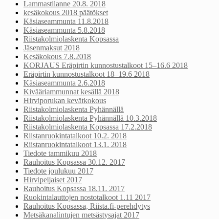
Lammastilanne 20.8. 2018
kesäkokous 2018 päätökset
Käsiaseammunta 11.8.2018
Käsiaseammunta 5.8.2018
Riistakolmiolaskenta Kopsassa
Jäsenmaksut 2018
Kesäkokous 7.8.2018
KORJAUS Eräpirtin kunnostustalkoot 15–16.6 2018
Eräpirtin kunnostustalkoot 18–19.6 2018
Käsiaseammunta 2.6.2018
Kivääriammunnat kesällä 2018
Hirviporukan kevätkokous
Riistakolmiolaskenta Pyhännällä
Riistakolmiolaskenta Pyhännällä 10.3.2018
Riistakolmiolaskenta Kopsassa 17.2.2018
Riistanruokintatalkoot 10.2. 2018
Riistanruokintatalkoot 13.1. 2018
Tiedote tammikuu 2018
Rauhoitus Kopsassa 30.12. 2017
Tiedote joulukuu 2017
Hirvipeijaiset 2017
Rauhoitus Kopsassa 18.11. 2017
Ruokintalauttojen nostotalkoot 1.11 2017
Rauhoitus Kopsassa, Riista.fi-perehdytys
Metsäkanalintujen metsästysajat 2017