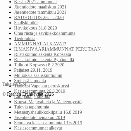
Kesän 2021 ammunnat
Jäsentiedote maaliskuu 2021
Jäsentiedote tammikuu 2021
RAUHOITUS 28.11.2020
Saaliskiintiöt
Hirvikokous 31.8.2020
Oma riista ja savikiekkoammunta
Tiedotuksia
AMMUNNAT ALKAVAT!
ILMAKIVÄÄRIAMMUNNAT PERUTAAN
Riistakolmiolaskenta Kopsassa
Riistakolmiolaskenta Pyhännällä
Talkoot Kopsassa 8.2.2020
Peijaiset 29.11. 2019
Muuoksia saaliskiintiöihin
Smitissä lampaita
Takaisin ylös
Tiedoksi Vapepan peruskurssi
Käsiaseammunta 26.8.2019
©
Raahen Eränkävijät 2026
Lampaita ja talkoita
Kopsa, Majavahieta ja Mateenpyrstö
Tulevia tapahtumia
Metsästyshaulikkokilpailu 16.8 2019
Jäsentiedote heinäkuu 2019
Seuraava käsiaseammunta 13.6.2019
Käsiaseammunnat alkavat