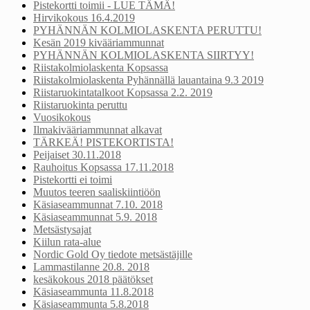
Pistekortti toimii - LUE TÄMÄ!
Hirvikokous 16.4.2019
PYHÄNNÄN KOLMIOLASKENTA PERUTTU!
Kesän 2019 kivääriammunnat
PYHÄNNÄN KOLMIOLASKENTA SIIRTYY!
Riistakolmiolaskenta Kopsassa
Riistakolmiolaskenta Pyhännällä lauantaina 9.3 2019
Riistaruokintatalkoot Kopsassa 2.2. 2019
Riistaruokinta peruttu
Vuosikokous
Ilmakivääriammunnat alkavat
TÄRKEÄ! PISTEKORTISTA!
Peijaiset 30.11.2018
Rauhoitus Kopsassa 17.11.2018
Pistekortti ei toimi
Muutos teeren saaliskiintiöön
Käsiaseammunnat 7.10. 2018
Käsiaseammunnat 5.9. 2018
Metsästysajat
Kiilun rata-alue
Nordic Gold Oy tiedote metsästäjille
Lammastilanne 20.8. 2018
kesäkokous 2018 päätökset
Käsiaseammunta 11.8.2018
Käsiaseammunta 5.8.2018