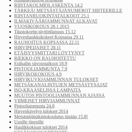
RIISTAKOLMIOLASKENTA 14.2
TÄRKEÄ! METSÄSTÄJÄNUMEROT SIHTEERILLE
RIISTANRUOKINTATALKOOT 25.1
ILMAKIVÄÄRIAMMUNNAT ALKAVAT
VUOSIKOKOUS 28.1 2015
Tilastokortin täyttötilaisuus 15.12
Hirvenhaukkukokeet Kopsassa 29.11
RAUHOITUS KOPSASSA 22.11
HIRVIPEIJAISET 28.11
ETÄISYYSMITTARI LÖYTYNYT
RIEKKO ON RAUHOITETTU
Erähallin siivoustalkoot 18.9
PISTOOLIAMMUNTA 7.9
HIRVIKOKOKOUS 4.9
HIRVIKUVIOAMMUNNAN TULOKSET
METSÄKANALINTUJEN METSÄSTYSAJAT
ISO-KRAASELISSA LAMPAITA
MUUTOS PISTOOLIAMMUNNAN AJASSA
VIIMEISET HIRVIAMMUNNAT
Pistooliammunta 24.8
Hirvenkävelyn tulokset 2014
Metsästäjätutkintokoulutus tänään 15.8!
Uusille jäsenille
Haulikkokisan tulokset 2014