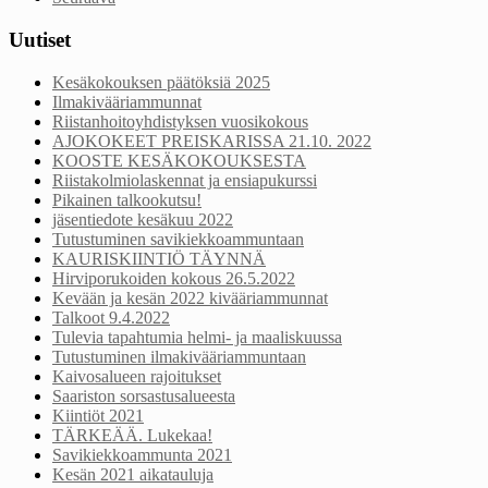
Uutiset
Kesäkokouksen päätöksiä 2025
Ilmakivääriammunnat
Riistanhoitoyhdistyksen vuosikokous
AJOKOKEET PREISKARISSA 21.10. 2022
KOOSTE KESÄKOKOUKSESTA
Riistakolmiolaskennat ja ensiapukurssi
Pikainen talkookutsu!
jäsentiedote kesäkuu 2022
Tutustuminen savikiekkoammuntaan
KAURISKIINTIÖ TÄYNNÄ
Hirviporukoiden kokous 26.5.2022
Kevään ja kesän 2022 kivääriammunnat
Talkoot 9.4.2022
Tulevia tapahtumia helmi- ja maaliskuussa
Tutustuminen ilmakivääriammuntaan
Kaivosalueen rajoitukset
Saariston sorsastusalueesta
Kiintiöt 2021
TÄRKEÄÄ. Lukekaa!
Savikiekkoammunta 2021
Kesän 2021 aikatauluja