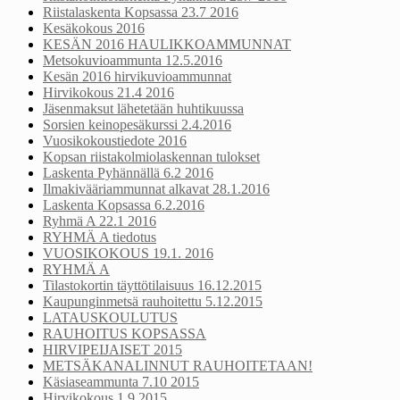
Riistalaskenta Kopsassa 23.7 2016
Kesäkokous 2016
KESÄN 2016 HAULIKKOAMMUNNAT
Metsokuvioammunta 12.5.2016
Kesän 2016 hirvikuvioammunnat
Hirvikokous 21.4 2016
Jäsenmaksut lähetetään huhtikuussa
Sorsien keinopesäkurssi 2.4.2016
Vuosikokoustiedote 2016
Kopsan riistakolmiolaskennan tulokset
Laskenta Pyhännällä 6.2 2016
Ilmakivääriammunnat alkavat 28.1.2016
Laskenta Kopsassa 6.2.2016
Ryhmä A 22.1 2016
RYHMÄ A tiedotus
VUOSIKOKOUS 19.1. 2016
RYHMÄ A
Tilastokortin täyttötilaisuus 16.12.2015
Kaupunginmetsä rauhoitettu 5.12.2015
LATAUSKOULUTUS
RAUHOITUS KOPSASSA
HIRVIPEIJAISET 2015
METSÄKANALINNUT RAUHOITETAAN!
Käsiaseammunta 7.10 2015
Hirvikokous 1.9 2015