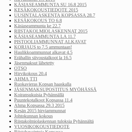
KÄSIASEAMMUNTA SU 16.8 2015
KESÄKOKOUSTIEDOTE 2015
UUSINTALASKENTA KOPSASSA 28.7
KESÄKOKOUS TO 6.8
Käsiaseammunta ke 22.7
RIISTAKOLMIOLASKENNAT 2015
KÄSIASEAMMUNTA LA 11.7
PISTOOLIAMMUNNAT ALKAVAT
KORJAUS to 7.5 ammuntaan!
Haulikkoammunnat alkavat 4.5
Erähallin siivoustalkoot la 16.5
Jäsenmaksut lähetetty
OTSO
Hirvikokous 20.4
AHMA TTI
Ruokavieras Kopsan haaskalla
JÄSENMAKSUPOSTITUS MYÖHÄSSÄ
Koiransukuisia Pyhännällä
Puuntekotalkoot Kopsassa 11.4
Ahma Kopsassa 29.3 2015
Kesän 2015 hirviammunnat
Johtokunnan kokous
Riistakolmiolaskennan tuloksia Pyhännältä
VUOSIKOKOUSTIEDOTE
Riistahavaintoja Kopsassa