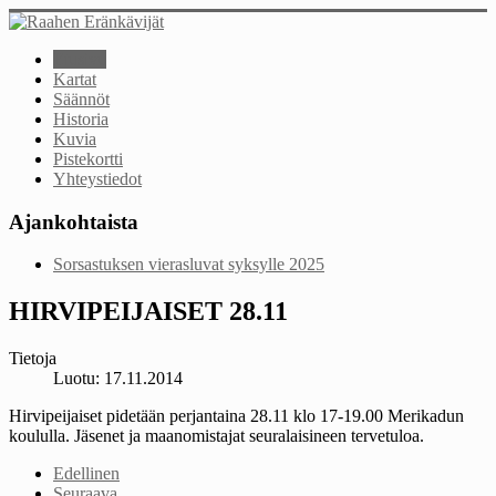
Etusivu
Kartat
Säännöt
Historia
Kuvia
Pistekortti
Yhteystiedot
Ajankohtaista
Sorsastuksen vierasluvat syksylle 2025
HIRVIPEIJAISET 28.11
Tietoja
Luotu: 17.11.2014
Hirvipeijaiset pidetään perjantaina 28.11 klo 17-19.00 Merikadun
koululla. Jäsenet ja maanomistajat seuralaisineen tervetuloa.
Edellinen
Seuraava