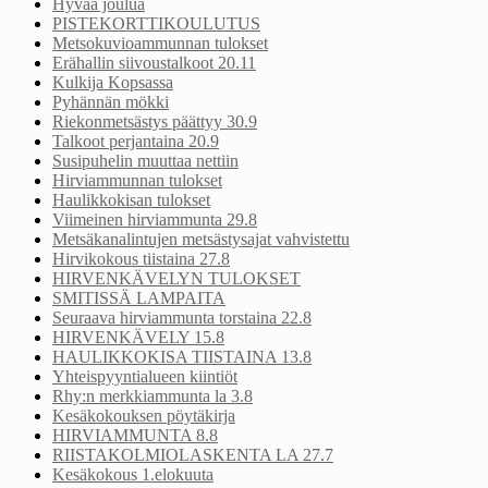
Hyvää joulua
PISTEKORTTIKOULUTUS
Metsokuvioammunnan tulokset
Erähallin siivoustalkoot 20.11
Kulkija Kopsassa
Pyhännän mökki
Riekonmetsästys päättyy 30.9
Talkoot perjantaina 20.9
Susipuhelin muuttaa nettiin
Hirviammunnan tulokset
Haulikkokisan tulokset
Viimeinen hirviammunta 29.8
Metsäkanalintujen metsästysajat vahvistettu
Hirvikokous tiistaina 27.8
HIRVENKÄVELYN TULOKSET
SMITISSÄ LAMPAITA
Seuraava hirviammunta torstaina 22.8
HIRVENKÄVELY 15.8
HAULIKKOKISA TIISTAINA 13.8
Yhteispyyntialueen kiintiöt
Rhy:n merkkiammunta la 3.8
Kesäkokouksen pöytäkirja
HIRVIAMMUNTA 8.8
RIISTAKOLMIOLASKENTA LA 27.7
Kesäkokous 1.elokuuta