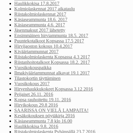
Haulikkokisa 17.8.2017
Kolmiolaskennat 2017 aikataulu
Riistakolmiolaskennat 2017
Käsiaseammunta 18.6. 2017
Käsiaseammunta 4.6. 2017
Jäsenmaksut 2017 lähetetty
Ensimmäinen hirviammunta 18.5. 2017
Puuntekotalkoot Kopsassa 17.5 2017
Hirvijaoston kokous 10.4.2017
Kivääriammunnat 2017
Riistakolmiolaskenta Kopsassa 4.3 2017
Riistanhoitotalkoot Kopsassa 18.2. 2017
Vuosikokouspaikka
Ilmakivääriammunnat alkavat 19.1 2017
Tilastokortin täyttäminen
Vuosikokous 2017
Hirvenhaukkukokeet Kopsassa 3.12 2016
Peijaiset 26.11. 2016
Kopsa rauhoitettu 19.11. 2016
Hirvikokous 29.8 2016
SAARISSA ON VIELÄ LAMPAITA!
Kesäkokouksen pöytäkirja 2016
Käsiaseammunta 7.8 klo 16.00
Haulikkokisa 9.8. 2016
Riistakolmiolaskenta Pyhännällä 23.7 2016