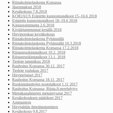
Riistakolmiolaskenta Kopsassa
Jäsenmaksut 2018
Kesäkokous 7.8.2018
KORJAUS Eräpirtin kunnostustalkoot 15–16.6 2018
Eräpirtin kunnostustalkoot 18–19.6 2018
Käsiaseammunta 2.6.2018
Kivääriammunnat kesällä 2018
Hirviporukan kevätkokous
Riistakolmiolaskenta Pyhännällä
Riistakolmiolaskenta Pyhännällä 10.3.2018
Riistakolmiolaskenta Kopsassa 17.2.2018
Riistanruokintatalkoot 10.2. 2018
Riistanruokintatalkoot 13.1. 2018
Tiedote tammikuu 2018
Rauhoitus Kopsassa 30.12. 2017
Tiedote joulukuu 2017
Hirvipeijaiset 2017
Rauhoitus Kopsassa 18.11. 2017
Ruokintalauttojen nostotalkoot 1.11 2017
Rauhoitus Kopsassa, Riista.fi-perehdytys
Metsäkanalintujen metsästysajat 2017
Kesäkokouksen päätökset 2017
Ammuntoja
Hirvijahtiin ilmoittautuminen
Kesäkokous 9.8.2017