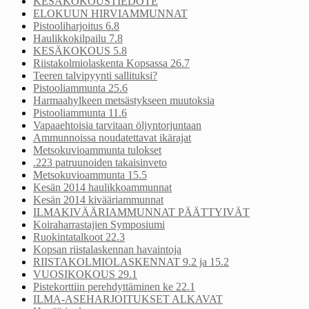
KESÄKOKOUSTIEDOTE
ELOKUUN HIRVIAMMUNNAT
Pistooliharjoitus 6.8
Haulikkokilpailu 7.8
KESÄKOKOUS 5.8
Riistakolmiolaskenta Kopsassa 26.7
Teeren talvipyynti sallituksi?
Pistooliammunta 25.6
Harmaahylkeen metsästykseen muutoksia
Pistooliammunta 11.6
Vapaaehtoisia tarvitaan öljyntorjuntaan
Ammunnoissa noudatettavat ikärajat
Metsokuvioammunta tulokset
.223 patruunoiden takaisinveto
Metsokuvioammunta 15.5
Kesän 2014 haulikkoammunnat
Kesän 2014 kivääriammunnat
ILMAKIVÄÄRIAMMUNNAT PÄÄTTYIVÄT
Koiraharrastajien Symposiumi
Ruokintatalkoot 22.3
Kopsan riistalaskennan havaintoja
RIISTAKOLMIOLASKENNAT 9.2 ja 15.2
VUOSIKOKOUS 29.1
Pistekorttiin perehdyttäminen ke 22.1
ILMA-ASEHARJOITUKSET ALKAVAT