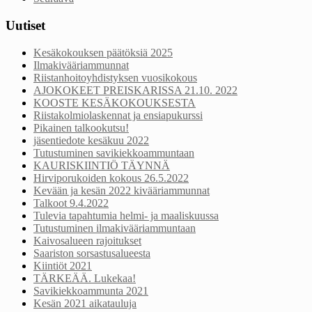
Uutiset
Kesäkokouksen päätöksiä 2025
Ilmakivääriammunnat
Riistanhoitoyhdistyksen vuosikokous
AJOKOKEET PREISKARISSA 21.10. 2022
KOOSTE KESÄKOKOUKSESTA
Riistakolmiolaskennat ja ensiapukurssi
Pikainen talkookutsu!
jäsentiedote kesäkuu 2022
Tutustuminen savikiekkoammuntaan
KAURISKIINTIÖ TÄYNNÄ
Hirviporukoiden kokous 26.5.2022
Kevään ja kesän 2022 kivääriammunnat
Talkoot 9.4.2022
Tulevia tapahtumia helmi- ja maaliskuussa
Tutustuminen ilmakivääriammuntaan
Kaivosalueen rajoitukset
Saariston sorsastusalueesta
Kiintiöt 2021
TÄRKEÄÄ. Lukekaa!
Savikiekkoammunta 2021
Kesän 2021 aikatauluja