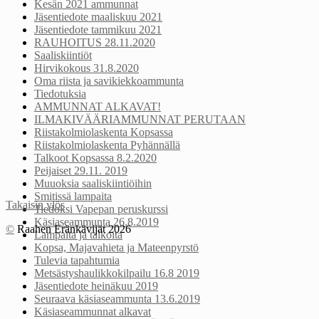
Kesän 2021 ammunnat
Jäsentiedote maaliskuu 2021
Jäsentiedote tammikuu 2021
RAUHOITUS 28.11.2020
Saaliskiintiöt
Hirvikokous 31.8.2020
Oma riista ja savikiekkoammunta
Tiedotuksia
AMMUNNAT ALKAVAT!
ILMAKIVÄÄRIAMMUNNAT PERUTAAN
Riistakolmiolaskenta Kopsassa
Riistakolmiolaskenta Pyhännällä
Talkoot Kopsassa 8.2.2020
Peijaiset 29.11. 2019
Muuoksia saaliskiintiöihin
Smitissä lampaita
Takaisin ylös
Tiedoksi Vapepan peruskurssi
Käsiaseammunta 26.8.2019
©
Raahen Eränkävijät 2026
Lampaita ja talkoita
Kopsa, Majavahieta ja Mateenpyrstö
Tulevia tapahtumia
Metsästyshaulikkokilpailu 16.8 2019
Jäsentiedote heinäkuu 2019
Seuraava käsiaseammunta 13.6.2019
Käsiaseammunnat alkavat