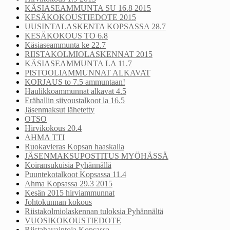
KÄSIASEAMMUNTA SU 16.8 2015
KESÄKOKOUSTIEDOTE 2015
UUSINTALASKENTA KOPSASSA 28.7
KESÄKOKOUS TO 6.8
Käsiaseammunta ke 22.7
RIISTAKOLMIOLASKENNAT 2015
KÄSIASEAMMUNTA LA 11.7
PISTOOLIAMMUNNAT ALKAVAT
KORJAUS to 7.5 ammuntaan!
Haulikkoammunnat alkavat 4.5
Erähallin siivoustalkoot la 16.5
Jäsenmaksut lähetetty
OTSO
Hirvikokous 20.4
AHMA TTI
Ruokavieras Kopsan haaskalla
JÄSENMAKSUPOSTITUS MYÖHÄSSÄ
Koiransukuisia Pyhännällä
Puuntekotalkoot Kopsassa 11.4
Ahma Kopsassa 29.3 2015
Kesän 2015 hirviammunnat
Johtokunnan kokous
Riistakolmiolaskennan tuloksia Pyhännältä
VUOSIKOKOUSTIEDOTE
Riistahavaintoja Kopsassa