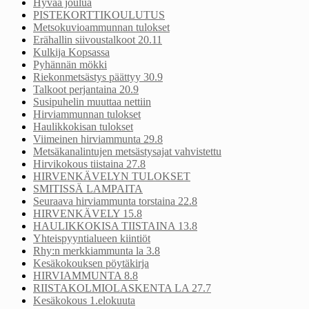
Hyvää joulua
PISTEKORTTIKOULUTUS
Metsokuvioammunnan tulokset
Erähallin siivoustalkoot 20.11
Kulkija Kopsassa
Pyhännän mökki
Riekonmetsästys päättyy 30.9
Talkoot perjantaina 20.9
Susipuhelin muuttaa nettiin
Hirviammunnan tulokset
Haulikkokisan tulokset
Viimeinen hirviammunta 29.8
Metsäkanalintujen metsästysajat vahvistettu
Hirvikokous tiistaina 27.8
HIRVENKÄVELYN TULOKSET
SMITISSÄ LAMPAITA
Seuraava hirviammunta torstaina 22.8
HIRVENKÄVELY 15.8
HAULIKKOKISA TIISTAINA 13.8
Yhteispyyntialueen kiintiöt
Rhy:n merkkiammunta la 3.8
Kesäkokouksen pöytäkirja
HIRVIAMMUNTA 8.8
RIISTAKOLMIOLASKENTA LA 27.7
Kesäkokous 1.elokuuta