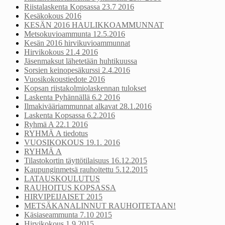
Riistalaskenta Kopsassa 23.7 2016
Kesäkokous 2016
KESÄN 2016 HAULIKKOAMMUNNAT
Metsokuvioammunta 12.5.2016
Kesän 2016 hirvikuvioammunnat
Hirvikokous 21.4 2016
Jäsenmaksut lähetetään huhtikuussa
Sorsien keinopesäkurssi 2.4.2016
Vuosikokoustiedote 2016
Kopsan riistakolmiolaskennan tulokset
Laskenta Pyhännällä 6.2 2016
Ilmakivääriammunnat alkavat 28.1.2016
Laskenta Kopsassa 6.2.2016
Ryhmä A 22.1 2016
RYHMÄ A tiedotus
VUOSIKOKOUS 19.1. 2016
RYHMÄ A
Tilastokortin täyttötilaisuus 16.12.2015
Kaupunginmetsä rauhoitettu 5.12.2015
LATAUSKOULUTUS
RAUHOITUS KOPSASSA
HIRVIPEIJAISET 2015
METSÄKANALINNUT RAUHOITETAAN!
Käsiaseammunta 7.10 2015
Hirvikokous 1.9 2015