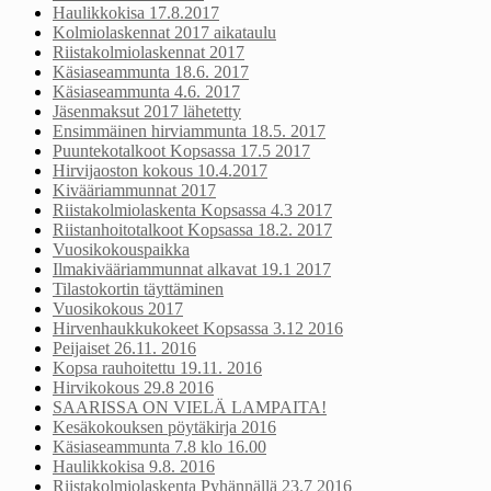
Haulikkokisa 17.8.2017
Kolmiolaskennat 2017 aikataulu
Riistakolmiolaskennat 2017
Käsiaseammunta 18.6. 2017
Käsiaseammunta 4.6. 2017
Jäsenmaksut 2017 lähetetty
Ensimmäinen hirviammunta 18.5. 2017
Puuntekotalkoot Kopsassa 17.5 2017
Hirvijaoston kokous 10.4.2017
Kivääriammunnat 2017
Riistakolmiolaskenta Kopsassa 4.3 2017
Riistanhoitotalkoot Kopsassa 18.2. 2017
Vuosikokouspaikka
Ilmakivääriammunnat alkavat 19.1 2017
Tilastokortin täyttäminen
Vuosikokous 2017
Hirvenhaukkukokeet Kopsassa 3.12 2016
Peijaiset 26.11. 2016
Kopsa rauhoitettu 19.11. 2016
Hirvikokous 29.8 2016
SAARISSA ON VIELÄ LAMPAITA!
Kesäkokouksen pöytäkirja 2016
Käsiaseammunta 7.8 klo 16.00
Haulikkokisa 9.8. 2016
Riistakolmiolaskenta Pyhännällä 23.7 2016