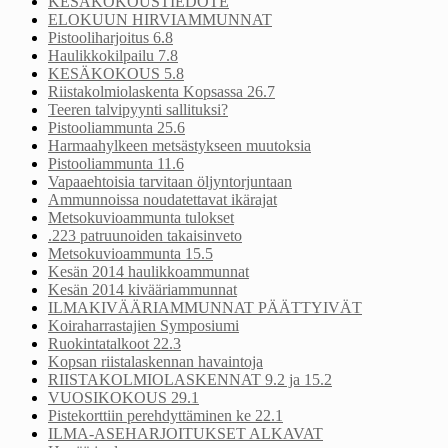
KESÄKOKOUSTIEDOTE
ELOKUUN HIRVIAMMUNNAT
Pistooliharjoitus 6.8
Haulikkokilpailu 7.8
KESÄKOKOUS 5.8
Riistakolmiolaskenta Kopsassa 26.7
Teeren talvipyynti sallituksi?
Pistooliammunta 25.6
Harmaahylkeen metsästykseen muutoksia
Pistooliammunta 11.6
Vapaaehtoisia tarvitaan öljyntorjuntaan
Ammunnoissa noudatettavat ikärajat
Metsokuvioammunta tulokset
.223 patruunoiden takaisinveto
Metsokuvioammunta 15.5
Kesän 2014 haulikkoammunnat
Kesän 2014 kivääriammunnat
ILMAKIVÄÄRIAMMUNNAT PÄÄTTYIVÄT
Koiraharrastajien Symposiumi
Ruokintatalkoot 22.3
Kopsan riistalaskennan havaintoja
RIISTAKOLMIOLASKENNAT 9.2 ja 15.2
VUOSIKOKOUS 29.1
Pistekorttiin perehdyttäminen ke 22.1
ILMA-ASEHARJOITUKSET ALKAVAT