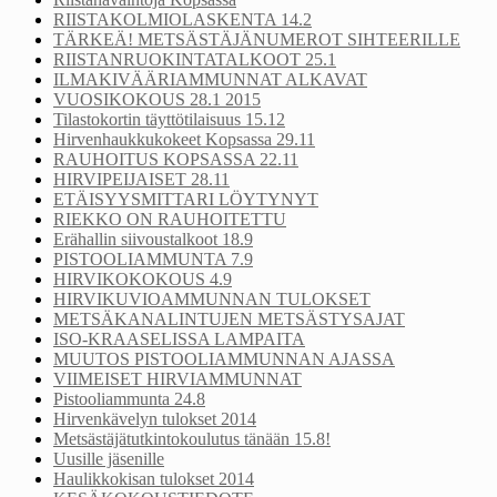
RIISTAKOLMIOLASKENTA 14.2
TÄRKEÄ! METSÄSTÄJÄNUMEROT SIHTEERILLE
RIISTANRUOKINTATALKOOT 25.1
ILMAKIVÄÄRIAMMUNNAT ALKAVAT
VUOSIKOKOUS 28.1 2015
Tilastokortin täyttötilaisuus 15.12
Hirvenhaukkukokeet Kopsassa 29.11
RAUHOITUS KOPSASSA 22.11
HIRVIPEIJAISET 28.11
ETÄISYYSMITTARI LÖYTYNYT
RIEKKO ON RAUHOITETTU
Erähallin siivoustalkoot 18.9
PISTOOLIAMMUNTA 7.9
HIRVIKOKOKOUS 4.9
HIRVIKUVIOAMMUNNAN TULOKSET
METSÄKANALINTUJEN METSÄSTYSAJAT
ISO-KRAASELISSA LAMPAITA
MUUTOS PISTOOLIAMMUNNAN AJASSA
VIIMEISET HIRVIAMMUNNAT
Pistooliammunta 24.8
Hirvenkävelyn tulokset 2014
Metsästäjätutkintokoulutus tänään 15.8!
Uusille jäsenille
Haulikkokisan tulokset 2014