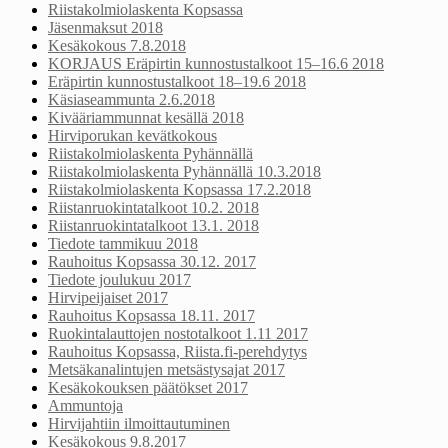
Riistakolmiolaskenta Kopsassa
Jäsenmaksut 2018
Kesäkokous 7.8.2018
KORJAUS Eräpirtin kunnostustalkoot 15–16.6 2018
Eräpirtin kunnostustalkoot 18–19.6 2018
Käsiaseammunta 2.6.2018
Kivääriammunnat kesällä 2018
Hirviporukan kevätkokous
Riistakolmiolaskenta Pyhännällä
Riistakolmiolaskenta Pyhännällä 10.3.2018
Riistakolmiolaskenta Kopsassa 17.2.2018
Riistanruokintatalkoot 10.2. 2018
Riistanruokintatalkoot 13.1. 2018
Tiedote tammikuu 2018
Rauhoitus Kopsassa 30.12. 2017
Tiedote joulukuu 2017
Hirvipeijaiset 2017
Rauhoitus Kopsassa 18.11. 2017
Ruokintalauttojen nostotalkoot 1.11 2017
Rauhoitus Kopsassa, Riista.fi-perehdytys
Metsäkanalintujen metsästysajat 2017
Kesäkokouksen päätökset 2017
Ammuntoja
Hirvijahtiin ilmoittautuminen
Kesäkokous 9.8.2017