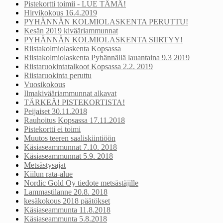
Pistekortti toimii - LUE TÄMÄ!
Hirvikokous 16.4.2019
PYHÄNNÄN KOLMIOLASKENTA PERUTTU!
Kesän 2019 kivääriammunnat
PYHÄNNÄN KOLMIOLASKENTA SIIRTYY!
Riistakolmiolaskenta Kopsassa
Riistakolmiolaskenta Pyhännällä lauantaina 9.3 2019
Riistaruokintatalkoot Kopsassa 2.2. 2019
Riistaruokinta peruttu
Vuosikokous
Ilmakivääriammunnat alkavat
TÄRKEÄ! PISTEKORTISTA!
Peijaiset 30.11.2018
Rauhoitus Kopsassa 17.11.2018
Pistekortti ei toimi
Muutos teeren saaliskiintiöön
Käsiaseammunnat 7.10. 2018
Käsiaseammunnat 5.9. 2018
Metsästysajat
Kiilun rata-alue
Nordic Gold Oy tiedote metsästäjille
Lammastilanne 20.8. 2018
kesäkokous 2018 päätökset
Käsiaseammunta 11.8.2018
Käsiaseammunta 5.8.2018