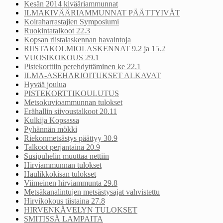
Kesän 2014 kivääriammunnat
ILMAKIVÄÄRIAMMUNNAT PÄÄTTYIVÄT
Koiraharrastajien Symposiumi
Ruokintatalkoot 22.3
Kopsan riistalaskennan havaintoja
RIISTAKOLMIOLASKENNAT 9.2 ja 15.2
VUOSIKOKOUS 29.1
Pistekorttiin perehdyttäminen ke 22.1
ILMA-ASEHARJOITUKSET ALKAVAT
Hyvää joulua
PISTEKORTTIKOULUTUS
Metsokuvioammunnan tulokset
Erähallin siivoustalkoot 20.11
Kulkija Kopsassa
Pyhännän mökki
Riekonmetsästys päättyy 30.9
Talkoot perjantaina 20.9
Susipuhelin muuttaa nettiin
Hirviammunnan tulokset
Haulikkokisan tulokset
Viimeinen hirviammunta 29.8
Metsäkanalintujen metsästysajat vahvistettu
Hirvikokous tiistaina 27.8
HIRVENKÄVELYN TULOKSET
SMITISSÄ LAMPAITA