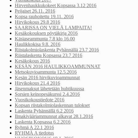
Hirvenhaukkukokeet Kopsassa 3.12 2016
Peijaiset 26.11. 2016
Kopsa rauhoitettu 19.11. 2016
Hirvikokous 29.8 2016
SAARISSA ON VIELÄ LAMPAITA!
Kesäkokouksen pöytäkirja 2016
Käsiaseammunta 7.8 klo 16.00
Haulikkokisa 9.8. 2016
Riistakolmiolaskenta Pyhännällä 23.7 2016
Riistalaskenta Kopsassa 23.7 2016
Kesäkokous 2016
KESÄN 2016 HAULIKKOAMMUNNAT
Metsokuvioammunta 12.5.2016
Kesän 2016 hirvikuvioammunnat
Hirvikokous 21.4 2016
Jäsenmaksut lähetetään huhtikuussa
Sorsien keinopesäkurssi 2.4.2016
Vuosikokoustiedote 2016
Kopsan riistakolmiolaskennan tulokset
Laskenta Pyhännällä 6.2 2016
Ilmakivääriammunnat alkavat 28.1.2016
Laskenta Kopsassa 6.2.2016
Ryhmä A 22.1 2016
RYHMÄ A tiedotus