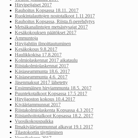
Hirvipeijaiset 2017
Rauhoitus Kopsassa 18.11. 2017
Ruokintalauttojen nostotalkoot 1.11 2017
Rauhoitus Kopsassa, Riista.fi-perehdytys
Metsäkanalintujen metsästysajat 2017
Kesäkokouksen päätökset 2017
Ammuntoja
Hirvijahtiin ilmoittautuminen
Kesäkokous 9.8.2017
Haulikkokisa 17.8.2017
Kolmiolaskennat 2017 aikataulu
Riistakolmiolaskennat 2017
Käsiaseammunta 18.6. 2017
Käsiaseammunta 4.6. 2017
Jäsenmaksut 2017 lähetetty
Ensimmäinen hirviammunta 18.5. 2017
Puuntekotalkoot Kopsassa 17.5 2017
Hirvijaoston kokous 10.4.2017
Kivääriammunnat 2017
Riistakolmiolaskenta Kopsassa 4.3 2017
Riistanhoitotalkoot Kopsassa 18.2. 2017
Vuosikokouspaikka
Ilmakivääriammunnat alkavat 19.1 2017
Tilastokortin täyttäminen
Vuosikokous 2017