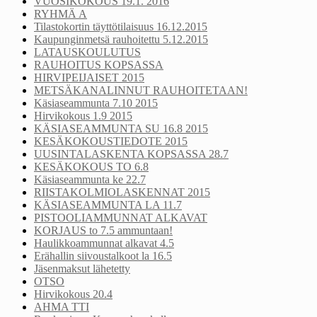
VUOSIKOKOUS 19.1. 2016
RYHMÄ A
Tilastokortin täyttötilaisuus 16.12.2015
Kaupunginmetsä rauhoitettu 5.12.2015
LATAUSKOULUTUS
RAUHOITUS KOPSASSA
HIRVIPEIJAISET 2015
METSÄKANALINNUT RAUHOITETAAN!
Käsiaseammunta 7.10 2015
Hirvikokous 1.9 2015
KÄSIASEAMMUNTA SU 16.8 2015
KESÄKOKOUSTIEDOTE 2015
UUSINTALASKENTA KOPSASSA 28.7
KESÄKOKOUS TO 6.8
Käsiaseammunta ke 22.7
RIISTAKOLMIOLASKENNAT 2015
KÄSIASEAMMUNTA LA 11.7
PISTOOLIAMMUNNAT ALKAVAT
KORJAUS to 7.5 ammuntaan!
Haulikkoammunnat alkavat 4.5
Erähallin siivoustalkoot la 16.5
Jäsenmaksut lähetetty
OTSO
Hirvikokous 20.4
AHMA TTI