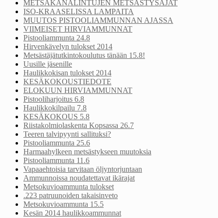
METSÄKANALINTUJEN METSÄSTYSAJAT
ISO-KRAASELISSA LAMPAITA
MUUTOS PISTOOLIAMMUNNAN AJASSA
VIIMEISET HIRVIAMMUNNAT
Pistooliammunta 24.8
Hirvenkävelyn tulokset 2014
Metsästäjätutkintokoulutus tänään 15.8!
Uusille jäsenille
Haulikkokisan tulokset 2014
KESÄKOKOUSTIEDOTE
ELOKUUN HIRVIAMMUNNAT
Pistooliharjoitus 6.8
Haulikkokilpailu 7.8
KESÄKOKOUS 5.8
Riistakolmiolaskenta Kopsassa 26.7
Teeren talvipyynti sallituksi?
Pistooliammunta 25.6
Harmaahylkeen metsästykseen muutoksia
Pistooliammunta 11.6
Vapaaehtoisia tarvitaan öljyntorjuntaan
Ammunnoissa noudatettavat ikärajat
Metsokuvioammunta tulokset
.223 patruunoiden takaisinveto
Metsokuvioammunta 15.5
Kesän 2014 haulikkoammunnat