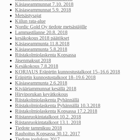
Käsiaseammunnat 7.10. 2018
Käsiaseammunnat 5.9. 2018
Metsästysajat
Kiilun rata-alue
Nordic Gold Oy tiedote metsästäjille
Lammastilanne 20.8. 2018
kesäkokous 2018 päätökset
Käsiaseammunta 11.8.2018
Käsiaseammunta 5.8.2018
Riistakolmiolaskenta Kopsassa
Jäsenmaksut 2018
Kesäkokous 7.8.2018
KORJAUS Eräpirtin kunnostustalkoot 15–16.6 2018
Eräpirtin kunnostustalkoot 18–19.6 2018
Käsiaseammunta 2.6.2018
Kivääriammunnat kesällä 2018
Hirviporukan kevätkokous
Riistakolmiolaskenta Pyhännällä
Riistakolmiolaskenta Pyhännällä 10.3.2018
Riistakolmiolaskenta Kopsassa 17.2.2018
Riistanruokintatalkoot 10.2. 2018
Riistanruokintatalkoot 13.1. 2018
Tiedote tammikuu 2018
Rauhoitus Kopsassa 30.12. 2017
Tiedote joulukuu 2017