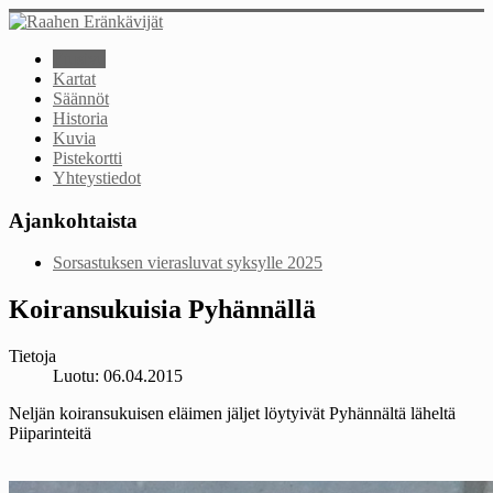
Etusivu
Kartat
Säännöt
Historia
Kuvia
Pistekortti
Yhteystiedot
Ajankohtaista
Sorsastuksen vierasluvat syksylle 2025
Koiransukuisia Pyhännällä
Tietoja
Luotu: 06.04.2015
Neljän koiransukuisen eläimen jäljet löytyivät Pyhännältä läheltä
Piiparinteitä