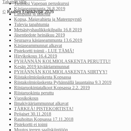
Takaisin ylös
Tiedoksi Vapepan peruskurssi
Käsiaseammunta 26.8.2019
©
Raahen Eränkävijät 2026
Lampaita ja talkoita
Kopsa, Majavahieta ja Mateenpyrstö
Tulevia tapahtumia
Metsästyshaulikkokilpailu 16.8 2019
Jäsentiedote heinäkuu 2019
Seuraava käsiaseammunta 13.6.2019
Käsiaseammunnat alkavat
Pistekortti toimii - LUE TÄMÄ!
Hirvikokous 16.4.2019
PYHÄNNÄN KOLMIOLASKENTA PERUTTU!
Kesän 2019 kivääriammunnat
PYHÄNNÄN KOLMIOLASKENTA SIIRTYY!
Riistakolmiolaskenta Kopsassa
Riistakolmiolaskenta Pyhännällä lauantaina 9.3 2019
Riistaruokintatalkoot Kopsassa 2.2. 2019
Riistaruokinta peruttu
Vuosikokous
Ilmakivääriammunnat alkavat
TÄRKEÄ! PISTEKORTISTA!
Peijaiset 30.11.2018
Rauhoitus Kopsassa 17.11.2018
Pistekortti ei toimi
Muutos teeren saaliskiintiöön