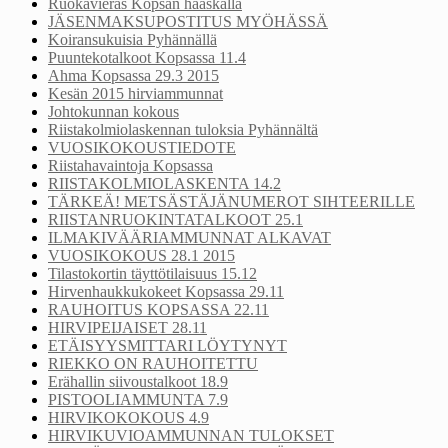
Ruokavieras Kopsan haaskalla
JÄSENMAKSUPOSTITUS MYÖHÄSSÄ
Koiransukuisia Pyhännällä
Puuntekotalkoot Kopsassa 11.4
Ahma Kopsassa 29.3 2015
Kesän 2015 hirviammunnat
Johtokunnan kokous
Riistakolmiolaskennan tuloksia Pyhännältä
VUOSIKOKOUSTIEDOTE
Riistahavaintoja Kopsassa
RIISTAKOLMIOLASKENTA 14.2
TÄRKEÄ! METSÄSTÄJÄNUMEROT SIHTEERILLE
RIISTANRUOKINTATALKOOT 25.1
ILMAKIVÄÄRIAMMUNNAT ALKAVAT
VUOSIKOKOUS 28.1 2015
Tilastokortin täyttötilaisuus 15.12
Hirvenhaukkukokeet Kopsassa 29.11
RAUHOITUS KOPSASSA 22.11
HIRVIPEIJAISET 28.11
ETÄISYYSMITTARI LÖYTYNYT
RIEKKO ON RAUHOITETTU
Erähallin siivoustalkoot 18.9
PISTOOLIAMMUNTA 7.9
HIRVIKOKOKOUS 4.9
HIRVIKUVIOAMMUNNAN TULOKSET