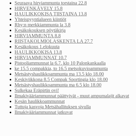
Seuraava hirviammunta torstaina 22.8
HIRVENKÄVELY 15.8
HAULIKKOKISA TIISTAINA 13.8
Yhteispyyntialueen kiintiöt
Rhy:n merkkiammunta la 3.8
Kesäkokouksen pöytäkirja
HIRVIAMMUNTA 8.8
RIISTAKOLMIOLASKENTA LA 27.7
Kesäkokous 1.elokuuta
HAULIKKOKISA 13.8
HIRVIAMMUNNAT 10.7
Pistooliammunnat la 6.7. klo 10 Palonkankaalla
ke 15.5 compakkia, to 16.5 metsokuvioammunta
Metsästyshaulikkoammunta ma 13.5 klo 18.00
Keskiviikkona 8.5 Compak Sportingia klo 18.00
Metsästyshaulikkoammunta ma 6.5 klo 18.00
Sulkekaa Eräpirtin ovi!
Ilmakivääriammunnat päättyivät - muut ampumalajit alkavat
Kesän haulikkoammunnat
Tuttuja kasvoja Metsähallituksen sivulla
Ilmakivääriammunnat jatkuvat