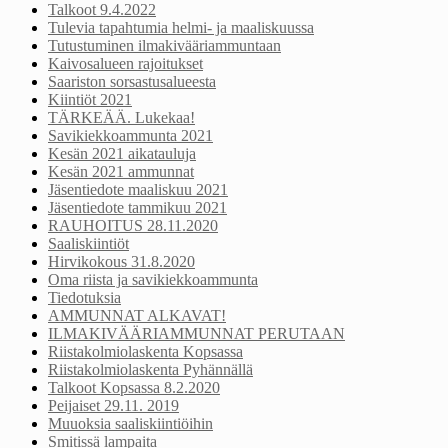
Talkoot 9.4.2022
Tulevia tapahtumia helmi- ja maaliskuussa
Tutustuminen ilmakivääriammuntaan
Kaivosalueen rajoitukset
Saariston sorsastusalueesta
Kiintiöt 2021
TÄRKEÄÄ. Lukekaa!
Savikiekkoammunta 2021
Kesän 2021 aikatauluja
Kesän 2021 ammunnat
Jäsentiedote maaliskuu 2021
Jäsentiedote tammikuu 2021
RAUHOITUS 28.11.2020
Saaliskiintiöt
Hirvikokous 31.8.2020
Oma riista ja savikiekkoammunta
Tiedotuksia
AMMUNNAT ALKAVAT!
ILMAKIVÄÄRIAMMUNNAT PERUTAAN
Riistakolmiolaskenta Kopsassa
Riistakolmiolaskenta Pyhännällä
Talkoot Kopsassa 8.2.2020
Peijaiset 29.11. 2019
Muuoksia saaliskiintiöihin
Smitissä lampaita