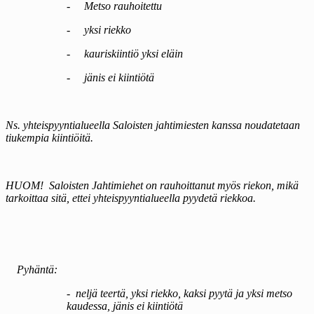
-
Metso rauhoitettu
-
yksi riekko
-
kauriskiintiö yksi eläin
-
jänis ei kiintiötä
Ns. yhteispyyntialueella Saloisten jahtimiesten kanssa noudatetaan
tiukempia kiintiöitä.
HUOM!
Saloisten Jahtimiehet on rauhoittanut myös riekon, mikä
tarkoittaa sitä, ettei yhteispyyntialueella pyydetä riekkoa.
Pyhäntä:
-
neljä teertä, yksi riekko, kaksi pyytä ja yksi metso
kaudessa, jänis ei kiintiötä