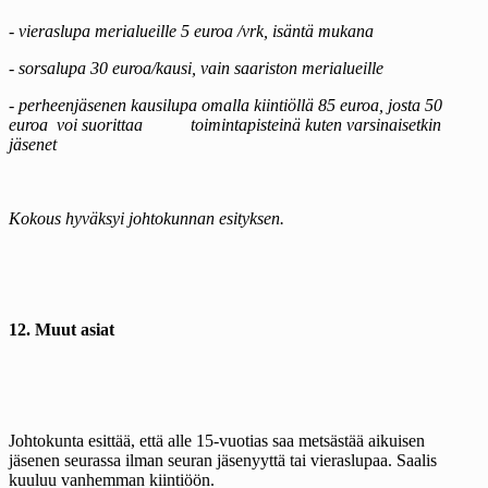
- vieraslupa merialueille 5 euroa /vrk, isäntä mukana
- sorsalupa 30 euroa/kausi, vain saariston merialueille
- perheenjäsenen kausilupa omalla kiintiöllä 85 euroa, josta 50
euroa
voi suorittaa
toimintapisteinä kuten varsinaisetkin
jäsenet
Kokous hyväksyi johtokunnan esityksen.
12. Muut asiat
Johtokunta esittää, että alle 15-vuotias saa metsästää aikuisen
jäsenen seurassa ilman seuran jäsenyyttä tai vieraslupaa. Saalis
kuuluu vanhemman kiintiöön.