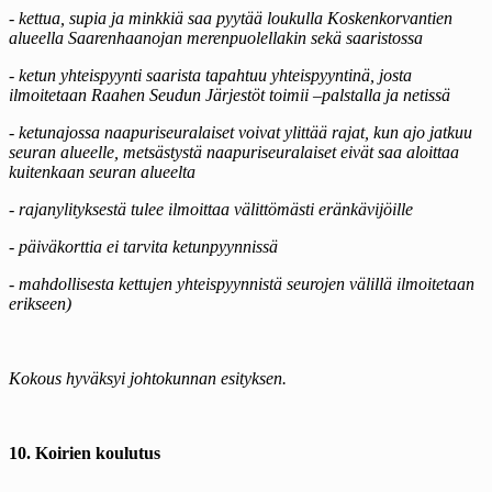
- kettua, supia ja minkkiä saa pyytää loukulla Koskenkorvantien
alueella Saarenhaanojan merenpuolellakin sekä saaristossa
- ketun yhteispyynti saarista tapahtuu yhteispyyntinä, josta
ilmoitetaan Raahen Seudun Järjestöt toimii –palstalla ja netissä
- ketunajossa naapuriseuralaiset voivat ylittää rajat, kun ajo jatkuu
seuran alueelle, metsästystä naapuriseuralaiset eivät saa aloittaa
kuitenkaan seuran alueelta
- rajanylityksestä tulee ilmoittaa välittömästi eränkävijöille
- päiväkorttia ei tarvita ketunpyynnissä
- mahdollisesta kettujen yhteispyynnistä seurojen välillä ilmoitetaan
erikseen)
Kokous hyväksyi johtokunnan esityksen.
10. Koirien koulutus