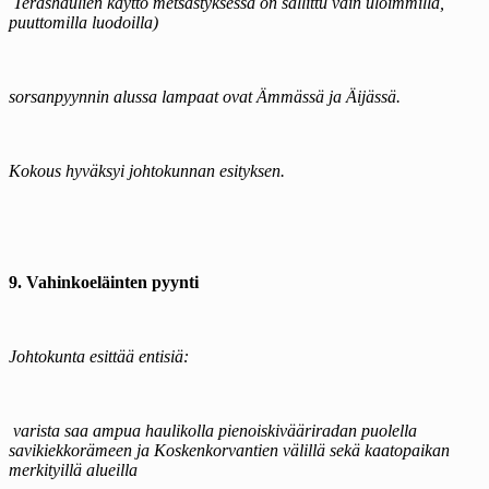
Teräshaulien käyttö metsästyksessä on sallittu vain uloimmilla,
puuttomilla luodoilla)
sorsanpyynnin alussa lampaat ovat Ämmässä ja Äijässä.
Kokous hyväksyi johtokunnan esityksen.
9. Vahinkoeläinten pyynti
Johtokunta esittää entisiä:
varista saa ampua haulikolla pienoiskivääriradan puolella
savikiekkorämeen ja Koskenkorvantien välillä sekä kaatopaikan
merkityillä alueilla