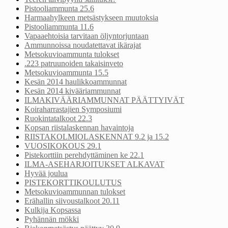
Pistooliammunta 25.6
Harmaahylkeen metsästykseen muutoksia
Pistooliammunta 11.6
Vapaaehtoisia tarvitaan öljyntorjuntaan
Ammunnoissa noudatettavat ikärajat
Metsokuvioammunta tulokset
.223 patruunoiden takaisinveto
Metsokuvioammunta 15.5
Kesän 2014 haulikkoammunnat
Kesän 2014 kivääriammunnat
ILMAKIVÄÄRIAMMUNNAT PÄÄTTYIVÄT
Koiraharrastajien Symposiumi
Ruokintatalkoot 22.3
Kopsan riistalaskennan havaintoja
RIISTAKOLMIOLASKENNAT 9.2 ja 15.2
VUOSIKOKOUS 29.1
Pistekorttiin perehdyttäminen ke 22.1
ILMA-ASEHARJOITUKSET ALKAVAT
Hyvää joulua
PISTEKORTTIKOULUTUS
Metsokuvioammunnan tulokset
Erähallin siivoustalkoot 20.11
Kulkija Kopsassa
Pyhännän mökki