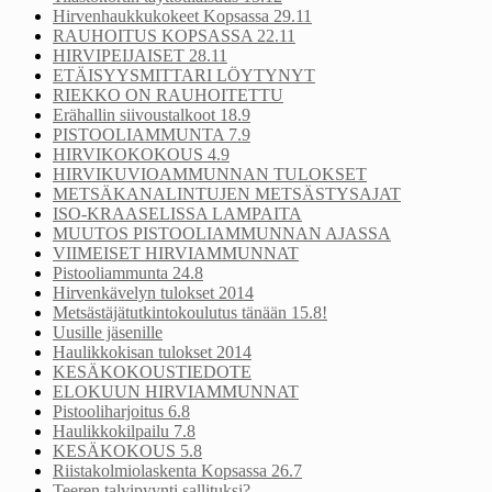
Hirvenhaukkukokeet Kopsassa 29.11
RAUHOITUS KOPSASSA 22.11
HIRVIPEIJAISET 28.11
ETÄISYYSMITTARI LÖYTYNYT
RIEKKO ON RAUHOITETTU
Erähallin siivoustalkoot 18.9
PISTOOLIAMMUNTA 7.9
HIRVIKOKOKOUS 4.9
HIRVIKUVIOAMMUNNAN TULOKSET
METSÄKANALINTUJEN METSÄSTYSAJAT
ISO-KRAASELISSA LAMPAITA
MUUTOS PISTOOLIAMMUNNAN AJASSA
VIIMEISET HIRVIAMMUNNAT
Pistooliammunta 24.8
Hirvenkävelyn tulokset 2014
Metsästäjätutkintokoulutus tänään 15.8!
Uusille jäsenille
Haulikkokisan tulokset 2014
KESÄKOKOUSTIEDOTE
ELOKUUN HIRVIAMMUNNAT
Pistooliharjoitus 6.8
Haulikkokilpailu 7.8
KESÄKOKOUS 5.8
Riistakolmiolaskenta Kopsassa 26.7
Teeren talvipyynti sallituksi?