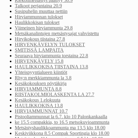
Riekonmetsästys päättyy 30.9
Talkoot perjantaina 20.9
Susipuhelin muuttaa nettiin
Hirviammunnan tulokset
Haulikkokisan tulokset
Viimeinen hirviammunta 29.8
Metsäkanalintujen metsästysajat vahvistettu
Hirvikokous tiistaina 27.8
HIRVENKÄVELYN TULOKSET
SMITISSÄ LAMPAITA
Seuraava hirviammunta torstaina 22.8
HIRVENKÄVELY 15.8
HAULIKKOKISA TIISTAINA 13.8
Yhteispyyntialueen kiintiöt
Rhy:n merkkiammunta la 3.8
Kesäkokouksen pöytäkirja
HIRVIAMMUNTA 8.8
RIISTAKOLMIOLASKENTA LA 27.7
Kesäkokous 1.elokuuta
HAULIKKOKISA 13.8
HIRVIAMMUNNAT 10.7
Pistooliammunnat la 6.7. klo 10 Palonkankaalla
ke 15.5 compakkia, to 16.5 metsokuvioammunta
Metsästyshaulikkoammunta ma 13.5 klo 18.00
Keskiviikkona 8.5 Compak Sportingia klo 18.00