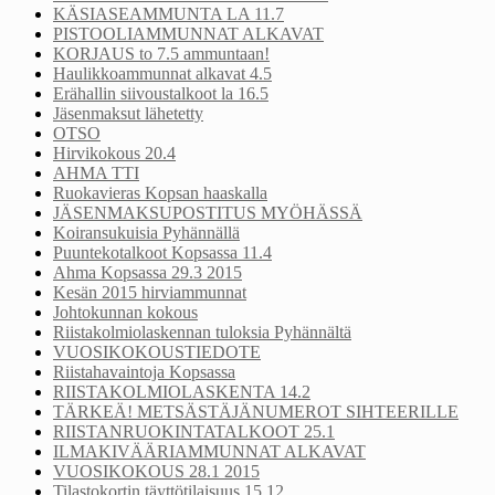
KÄSIASEAMMUNTA LA 11.7
PISTOOLIAMMUNNAT ALKAVAT
KORJAUS to 7.5 ammuntaan!
Haulikkoammunnat alkavat 4.5
Erähallin siivoustalkoot la 16.5
Jäsenmaksut lähetetty
OTSO
Hirvikokous 20.4
AHMA TTI
Ruokavieras Kopsan haaskalla
JÄSENMAKSUPOSTITUS MYÖHÄSSÄ
Koiransukuisia Pyhännällä
Puuntekotalkoot Kopsassa 11.4
Ahma Kopsassa 29.3 2015
Kesän 2015 hirviammunnat
Johtokunnan kokous
Riistakolmiolaskennan tuloksia Pyhännältä
VUOSIKOKOUSTIEDOTE
Riistahavaintoja Kopsassa
RIISTAKOLMIOLASKENTA 14.2
TÄRKEÄ! METSÄSTÄJÄNUMEROT SIHTEERILLE
RIISTANRUOKINTATALKOOT 25.1
ILMAKIVÄÄRIAMMUNNAT ALKAVAT
VUOSIKOKOUS 28.1 2015
Tilastokortin täyttötilaisuus 15.12