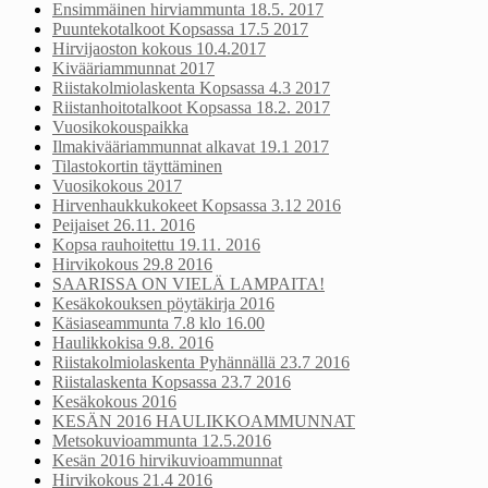
Ensimmäinen hirviammunta 18.5. 2017
Puuntekotalkoot Kopsassa 17.5 2017
Hirvijaoston kokous 10.4.2017
Kivääriammunnat 2017
Riistakolmiolaskenta Kopsassa 4.3 2017
Riistanhoitotalkoot Kopsassa 18.2. 2017
Vuosikokouspaikka
Ilmakivääriammunnat alkavat 19.1 2017
Tilastokortin täyttäminen
Vuosikokous 2017
Hirvenhaukkukokeet Kopsassa 3.12 2016
Peijaiset 26.11. 2016
Kopsa rauhoitettu 19.11. 2016
Hirvikokous 29.8 2016
SAARISSA ON VIELÄ LAMPAITA!
Kesäkokouksen pöytäkirja 2016
Käsiaseammunta 7.8 klo 16.00
Haulikkokisa 9.8. 2016
Riistakolmiolaskenta Pyhännällä 23.7 2016
Riistalaskenta Kopsassa 23.7 2016
Kesäkokous 2016
KESÄN 2016 HAULIKKOAMMUNNAT
Metsokuvioammunta 12.5.2016
Kesän 2016 hirvikuvioammunnat
Hirvikokous 21.4 2016