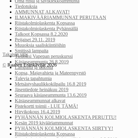
Oma riista ja savikiekkoammunta
Tiedotuksia
AMMUNNAT ALKAVAT!
ILMAKIVÄÄRIAMMUNNAT PERUTAAN
Riistakolmiolaskenta Kopsassa
Riistakolmiolaskenta Pyhännällä
Talkoot Kopsassa 8.2.2020
Peijaiset 29.11. 2019
Muuoksia saaliskiintiöihin
Smitissä lampaita
Takaisin ylös
Tiedoksi Vapepan peruskurssi
Käsiaseammunta 26.8.2019
©
Raahen Eränkävijät 2026
Lampaita ja talkoita
Kopsa, Majavahieta ja Mateenpyrstö
Tulevia tapahtumia
Metsästyshaulikkokilpailu 16.8 2019
Jäsentiedote heinäkuu 2019
Seuraava käsiaseammunta 13.6.2019
Käsiaseammunnat alkavat
Pistekortti toimii - LUE TÄMÄ!
Hirvikokous 16.4.2019
PYHÄNNÄN KOLMIOLASKENTA PERUTTU!
Kesän 2019 kivääriammunnat
PYHÄNNÄN KOLMIOLASKENTA SIIRTYY!
Riistakolmiolaskenta Kopsassa