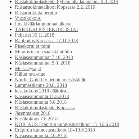
Riistakolmiolaskenta Pyhännällä lauantaina 9.3 2019
Riistaruokintatalkoot Kopsassa 2.2. 2019
Riistaruokinta peruttu
Vuosikokous
Ilmakivääriammunnat alkavat
TÄRKEÄ! PISTEKORTISTA!
Peijaiset 30.11.2018
Rauhoitus Kopsassa 17.11.2018
Pistekortti ei toimi
Muutos teeren saaliskiintiöön
Käsiaseammunnat 7.10. 2018
Käsiaseammunnat 5.9. 2018
Metsästysajat
Kiilun rata-alue
Nordic Gold Oy tiedote metsästäjille
Lammastilanne 20.8. 2018
kesäkokous 2018 päätökset
Käsiaseammunta 11.8.2018
Käsiaseammunta 5.8.2018
Riistakolmiolaskenta Kopsassa
Jäsenmaksut 2018
Kesäkokous 7.8.2018
KORJAUS Eräpirtin kunnostustalkoot 15–16.6 2018
Eräpirtin kunnostustalkoot 18–19.6 2018
Käsiaseammunta 2.6.2018