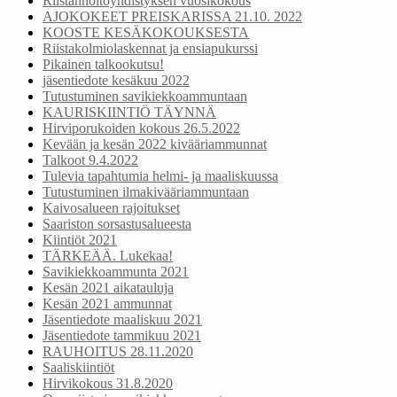
Riistanhoitoyhdistyksen vuosikokous
AJOKOKEET PREISKARISSA 21.10. 2022
KOOSTE KESÄKOKOUKSESTA
Riistakolmiolaskennat ja ensiapukurssi
Pikainen talkookutsu!
jäsentiedote kesäkuu 2022
Tutustuminen savikiekkoammuntaan
KAURISKIINTIÖ TÄYNNÄ
Hirviporukoiden kokous 26.5.2022
Kevään ja kesän 2022 kivääriammunnat
Talkoot 9.4.2022
Tulevia tapahtumia helmi- ja maaliskuussa
Tutustuminen ilmakivääriammuntaan
Kaivosalueen rajoitukset
Saariston sorsastusalueesta
Kiintiöt 2021
TÄRKEÄÄ. Lukekaa!
Savikiekkoammunta 2021
Kesän 2021 aikatauluja
Kesän 2021 ammunnat
Jäsentiedote maaliskuu 2021
Jäsentiedote tammikuu 2021
RAUHOITUS 28.11.2020
Saaliskiintiöt
Hirvikokous 31.8.2020