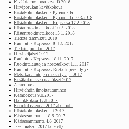
Kivääriammunnat kesällä 2018
Hirviporukan kevätkokous
Riistakolmiolaskenta Pyhännällä
Riistakolmiolaskenta Pyhännällä 10.3.2018
Riistakolmiolaskenta Kopsassa 17.2.2018
Riistanruokintatalkoot 10.2. 2018
Riistanruokintatalkoot 13.1. 2018
Tiedote tammikuu 2018
Rauhoitus Kopsassa 30.12. 2017
Tiedote joulukuu 2017
Hirvipeijaiset 2017
Rauhoitus Kopsassa 18.11. 2017
Ruokintalauttojen nostotalkoot 1.11 2017
Rauhoitus Kopsassa, Riista.fi-perehdytys
Metsäkanalintujen metsästysajat 2017
Kesäkokouksen päätökset 2017
Ammuntoja
Hirvijahtiin ilmoittautuminen
Kesäkokous 9.8.2017
Haulikkokisa 17.8.2017
Kolmiolaskennat 2017 aikataulu
Riistakolmiolaskennat 2017
Käsiaseammunta 18.6. 2017
Käsiaseammunta 4.6. 2017
Jäsenmaksut 2017 lähetetty