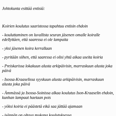
Johtokunta esittää entisiä:
Koirien koulutus saaristossa tapahtuu entisin ehdoin
- kouluttaminen on luvallista seuran jäsenen omalle koiralle
edellyttäen, että saaressa ei ole lampaita
- yksi jäsenen koira kerrallaan
- pyritään siihen, että saaressa ei olisi yhtä aikaa useita koiria
- Preiskarissa lokakuun alusta arkipäivisin, marraskuun alusta joka
päivä
- Isossa-Kraaselissa syyskuun alusta arkipäivisin, marraskuun
alusta joka päivä
- Ämmässä ja Isossa-Soinissa alkaa koulutus Ison-Kraaselin ehdoin,
kunhan lampaat haetaan pois
- yöksi koiria ei päästetä eikä saa jättää ajamaan
- isännän on oltava mukana koulutuksessa