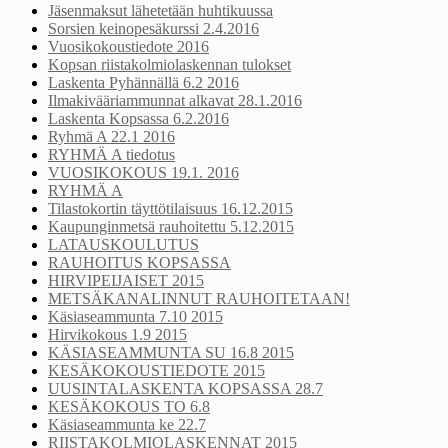
Jäsenmaksut lähetetään huhtikuussa
Sorsien keinopesäkurssi 2.4.2016
Vuosikokoustiedote 2016
Kopsan riistakolmiolaskennan tulokset
Laskenta Pyhännällä 6.2 2016
Ilmakivääriammunnat alkavat 28.1.2016
Laskenta Kopsassa 6.2.2016
Ryhmä A 22.1 2016
RYHMÄ A tiedotus
VUOSIKOKOUS 19.1. 2016
RYHMÄ A
Tilastokortin täyttötilaisuus 16.12.2015
Kaupunginmetsä rauhoitettu 5.12.2015
LATAUSKOULUTUS
RAUHOITUS KOPSASSA
HIRVIPEIJAISET 2015
METSÄKANALINNUT RAUHOITETAAN!
Käsiaseammunta 7.10 2015
Hirvikokous 1.9 2015
KÄSIASEAMMUNTA SU 16.8 2015
KESÄKOKOUSTIEDOTE 2015
UUSINTALASKENTA KOPSASSA 28.7
KESÄKOKOUS TO 6.8
Käsiaseammunta ke 22.7
RIISTAKOLMIOLASKENNAT 2015