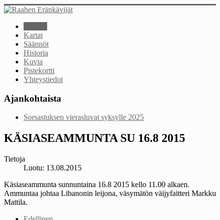
Etusivu
Kartat
Säännöt
Historia
Kuvia
Pistekortti
Yhteystiedot
Ajankohtaista
Sorsastuksen vierasluvat syksylle 2025
KÄSIASEAMMUNTA SU 16.8 2015
Tietoja
Luotu: 13.08.2015
Käsiaseammunta sunnuntaina 16.8 2015 kello 11.00 alkaen.
Ammuntaa johtaa Libanonin leijona, väsymätön väijyfaitteri Markku
Mattila.
Edellinen