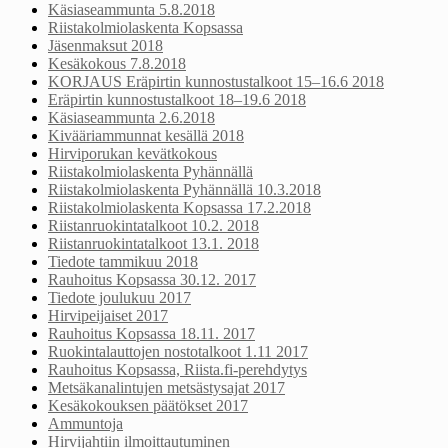
Käsiaseammunta 5.8.2018
Riistakolmiolaskenta Kopsassa
Jäsenmaksut 2018
Kesäkokous 7.8.2018
KORJAUS Eräpirtin kunnostustalkoot 15–16.6 2018
Eräpirtin kunnostustalkoot 18–19.6 2018
Käsiaseammunta 2.6.2018
Kivääriammunnat kesällä 2018
Hirviporukan kevätkokous
Riistakolmiolaskenta Pyhännällä
Riistakolmiolaskenta Pyhännällä 10.3.2018
Riistakolmiolaskenta Kopsassa 17.2.2018
Riistanruokintatalkoot 10.2. 2018
Riistanruokintatalkoot 13.1. 2018
Tiedote tammikuu 2018
Rauhoitus Kopsassa 30.12. 2017
Tiedote joulukuu 2017
Hirvipeijaiset 2017
Rauhoitus Kopsassa 18.11. 2017
Ruokintalauttojen nostotalkoot 1.11 2017
Rauhoitus Kopsassa, Riista.fi-perehdytys
Metsäkanalintujen metsästysajat 2017
Kesäkokouksen päätökset 2017
Ammuntoja
Hirvijahtiin ilmoittautuminen