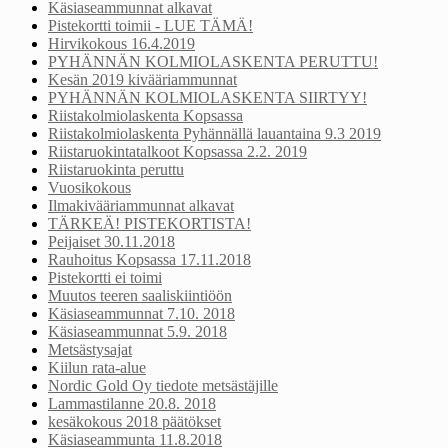
Käsiaseammunnat alkavat
Pistekortti toimii - LUE TÄMÄ!
Hirvikokous 16.4.2019
PYHÄNNÄN KOLMIOLASKENTA PERUTTU!
Kesän 2019 kivääriammunnat
PYHÄNNÄN KOLMIOLASKENTA SIIRTYY!
Riistakolmiolaskenta Kopsassa
Riistakolmiolaskenta Pyhännällä lauantaina 9.3 2019
Riistaruokintatalkoot Kopsassa 2.2. 2019
Riistaruokinta peruttu
Vuosikokous
Ilmakivääriammunnat alkavat
TÄRKEÄ! PISTEKORTISTA!
Peijaiset 30.11.2018
Rauhoitus Kopsassa 17.11.2018
Pistekortti ei toimi
Muutos teeren saaliskiintiöön
Käsiaseammunnat 7.10. 2018
Käsiaseammunnat 5.9. 2018
Metsästysajat
Kiilun rata-alue
Nordic Gold Oy tiedote metsästäjille
Lammastilanne 20.8. 2018
kesäkokous 2018 päätökset
Käsiaseammunta 11.8.2018