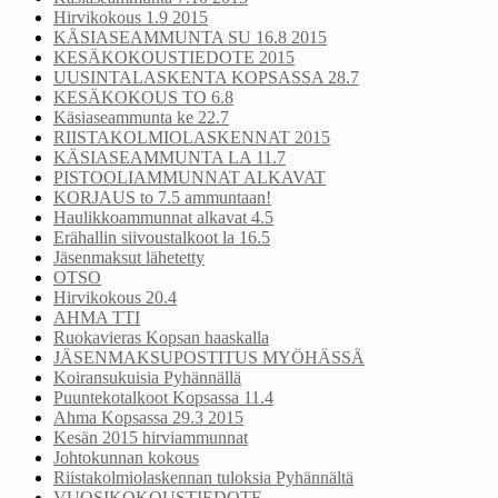
Hirvikokous 1.9 2015
KÄSIASEAMMUNTA SU 16.8 2015
KESÄKOKOUSTIEDOTE 2015
UUSINTALASKENTA KOPSASSA 28.7
KESÄKOKOUS TO 6.8
Käsiaseammunta ke 22.7
RIISTAKOLMIOLASKENNAT 2015
KÄSIASEAMMUNTA LA 11.7
PISTOOLIAMMUNNAT ALKAVAT
KORJAUS to 7.5 ammuntaan!
Haulikkoammunnat alkavat 4.5
Erähallin siivoustalkoot la 16.5
Jäsenmaksut lähetetty
OTSO
Hirvikokous 20.4
AHMA TTI
Ruokavieras Kopsan haaskalla
JÄSENMAKSUPOSTITUS MYÖHÄSSÄ
Koiransukuisia Pyhännällä
Puuntekotalkoot Kopsassa 11.4
Ahma Kopsassa 29.3 2015
Kesän 2015 hirviammunnat
Johtokunnan kokous
Riistakolmiolaskennan tuloksia Pyhännältä
VUOSIKOKOUSTIEDOTE