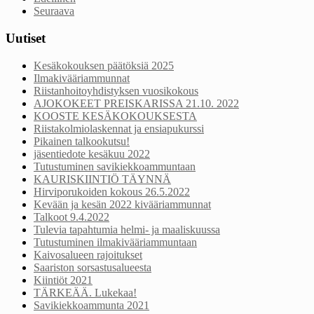
Seuraava
Uutiset
Kesäkokouksen päätöksiä 2025
Ilmakivääriammunnat
Riistanhoitoyhdistyksen vuosikokous
AJOKOKEET PREISKARISSA 21.10. 2022
KOOSTE KESÄKOKOUKSESTA
Riistakolmiolaskennat ja ensiapukurssi
Pikainen talkookutsu!
jäsentiedote kesäkuu 2022
Tutustuminen savikiekkoammuntaan
KAURISKIINTIÖ TÄYNNÄ
Hirviporukoiden kokous 26.5.2022
Kevään ja kesän 2022 kivääriammunnat
Talkoot 9.4.2022
Tulevia tapahtumia helmi- ja maaliskuussa
Tutustuminen ilmakivääriammuntaan
Kaivosalueen rajoitukset
Saariston sorsastusalueesta
Kiintiöt 2021
TÄRKEÄÄ. Lukekaa!
Savikiekkoammunta 2021