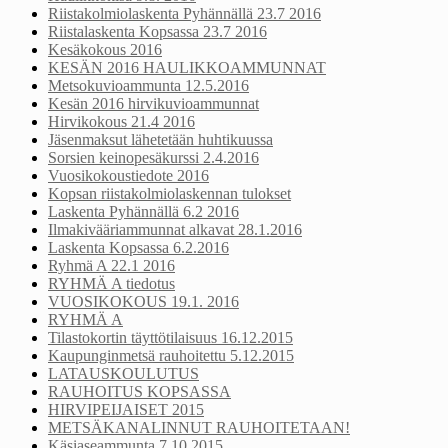
Riistakolmiolaskenta Pyhännällä 23.7 2016
Riistalaskenta Kopsassa 23.7 2016
Kesäkokous 2016
KESÄN 2016 HAULIKKOAMMUNNAT
Metsokuvioammunta 12.5.2016
Kesän 2016 hirvikuvioammunnat
Hirvikokous 21.4 2016
Jäsenmaksut lähetetään huhtikuussa
Sorsien keinopesäkurssi 2.4.2016
Vuosikokoustiedote 2016
Kopsan riistakolmiolaskennan tulokset
Laskenta Pyhännällä 6.2 2016
Ilmakivääriammunnat alkavat 28.1.2016
Laskenta Kopsassa 6.2.2016
Ryhmä A 22.1 2016
RYHMÄ A tiedotus
VUOSIKOKOUS 19.1. 2016
RYHMÄ A
Tilastokortin täyttötilaisuus 16.12.2015
Kaupunginmetsä rauhoitettu 5.12.2015
LATAUSKOULUTUS
RAUHOITUS KOPSASSA
HIRVIPEIJAISET 2015
METSÄKANALINNUT RAUHOITETAAN!
Käsiaseammunta 7.10 2015