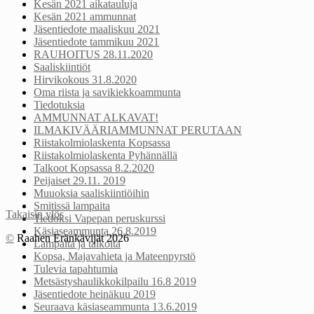
Kesän 2021 aikatauluja
Kesän 2021 ammunnat
Jäsentiedote maaliskuu 2021
Jäsentiedote tammikuu 2021
RAUHOITUS 28.11.2020
Saaliskiintiöt
Hirvikokous 31.8.2020
Oma riista ja savikiekkoammunta
Tiedotuksia
AMMUNNAT ALKAVAT!
ILMAKIVÄÄRIAMMUNNAT PERUTAAN
Riistakolmiolaskenta Kopsassa
Riistakolmiolaskenta Pyhännällä
Talkoot Kopsassa 8.2.2020
Peijaiset 29.11. 2019
Muuoksia saaliskiintiöihin
Smitissä lampaita
Takaisin ylös
Tiedoksi Vapepan peruskurssi
Käsiaseammunta 26.8.2019
©
Raahen Eränkävijät 2026
Lampaita ja talkoita
Kopsa, Majavahieta ja Mateenpyrstö
Tulevia tapahtumia
Metsästyshaulikkokilpailu 16.8 2019
Jäsentiedote heinäkuu 2019
Seuraava käsiaseammunta 13.6.2019