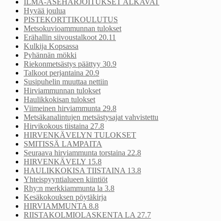
ILMA-ASEHARJOITUKSET ALKAVAT
Hyvää joulua
PISTEKORTTIKOULUTUS
Metsokuvioammunnan tulokset
Erähallin siivoustalkoot 20.11
Kulkija Kopsassa
Pyhännän mökki
Riekonmetsästys päättyy 30.9
Talkoot perjantaina 20.9
Susipuhelin muuttaa nettiin
Hirviammunnan tulokset
Haulikkokisan tulokset
Viimeinen hirviammunta 29.8
Metsäkanalintujen metsästysajat vahvistettu
Hirvikokous tiistaina 27.8
HIRVENKÄVELYN TULOKSET
SMITISSÄ LAMPAITA
Seuraava hirviammunta torstaina 22.8
HIRVENKÄVELY 15.8
HAULIKKOKISA TIISTAINA 13.8
Yhteispyyntialueen kiintiöt
Rhy:n merkkiammunta la 3.8
Kesäkokouksen pöytäkirja
HIRVIAMMUNTA 8.8
RIISTAKOLMIOLASKENTA LA 27.7