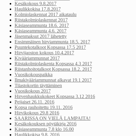
Kesäkokous 9.8.2017
Haulikkokisa 17.8.2017
Kolmiolaskennat 2017 aikataulu
Riistakolmiolaskennat 2017
Käsiaseammunta 18.6. 2017
Käsiaseammunta 4.6. 2017
Jäsenmaksut 2017 lähetetty
Ensimmäinen hirviammunta 18.5. 2017
Puuntekotalkoot Kopsassa 17.5 2017
Hirvijaoston kokous 10.4.2017
Kivääriammunnat 2017
Riistakolmiolaskenta Kopsassa 4.3 2017
Riistanhoitotalkoot Kopsassa 18.2. 2017
Vuosikokouspaikka
Ilmakivääriammunnat alkavat 19.1 2017
Tilastokortin täyttäminen
Vuosikokous 2017
Hirvenhaukkukokeet Kopsassa 3.12 2016
Peijaiset 26.11. 2016
Kopsa rauhoitettu 19.11. 2016
Hirvikokous 29.8 2016
SAARISSA ON VIELÄ LAMPAITA!
Kesäkokouksen pöytäkirja 2016
Käsiaseammunta 7.8 klo 16.00
Haulikkokisa 9.8. 2016