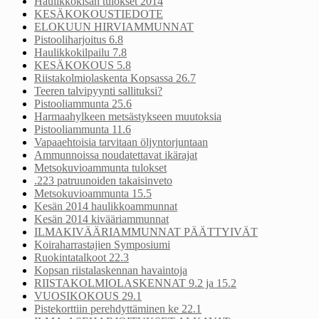
Haulikkokisan tulokset 2014
KESÄKOKOUSTIEDOTE
ELOKUUN HIRVIAMMUNNAT
Pistooliharjoitus 6.8
Haulikkokilpailu 7.8
KESÄKOKOUS 5.8
Riistakolmiolaskenta Kopsassa 26.7
Teeren talvipyynti sallituksi?
Pistooliammunta 25.6
Harmaahylkeen metsästykseen muutoksia
Pistooliammunta 11.6
Vapaaehtoisia tarvitaan öljyntorjuntaan
Ammunnoissa noudatettavat ikärajat
Metsokuvioammunta tulokset
.223 patruunoiden takaisinveto
Metsokuvioammunta 15.5
Kesän 2014 haulikkoammunnat
Kesän 2014 kivääriammunnat
ILMAKIVÄÄRIAMMUNNAT PÄÄTTYIVÄT
Koiraharrastajien Symposiumi
Ruokintatalkoot 22.3
Kopsan riistalaskennan havaintoja
RIISTAKOLMIOLASKENNAT 9.2 ja 15.2
VUOSIKOKOUS 29.1
Pistekorttiin perehdyttäminen ke 22.1