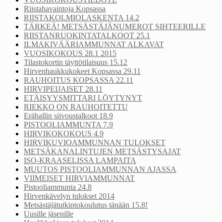
Riistahavaintoja Kopsassa
RIISTAKOLMIOLASKENTA 14.2
TÄRKEÄ! METSÄSTÄJÄNUMEROT SIHTEERILLE
RIISTANRUOKINTATALKOOT 25.1
ILMAKIVÄÄRIAMMUNNAT ALKAVAT
VUOSIKOKOUS 28.1 2015
Tilastokortin täyttötilaisuus 15.12
Hirvenhaukkukokeet Kopsassa 29.11
RAUHOITUS KOPSASSA 22.11
HIRVIPEIJAISET 28.11
ETÄISYYSMITTARI LÖYTYNYT
RIEKKO ON RAUHOITETTU
Erähallin siivoustalkoot 18.9
PISTOOLIAMMUNTA 7.9
HIRVIKOKOKOUS 4.9
HIRVIKUVIOAMMUNNAN TULOKSET
METSÄKANALINTUJEN METSÄSTYSAJAT
ISO-KRAASELISSA LAMPAITA
MUUTOS PISTOOLIAMMUNNAN AJASSA
VIIMEISET HIRVIAMMUNNAT
Pistooliammunta 24.8
Hirvenkävelyn tulokset 2014
Metsästäjätutkintokoulutus tänään 15.8!
Uusille jäsenille