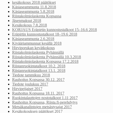
kesäkokous 2018 päätökset
Käsiaseammunta 11.8.2018
Käsiaseammunta 5.8.2018
Riistakolmiolaskenta Kopsassa
Jäsenmaksut 2018
Kesäkokous 7.8.2018
KORJAUS Eräpirtin kunnostustalkoot 15–16.6 2018
Eräpirtin kunnostustalkoot 18–19.6 2018
Käsiaseammunta 2.6.2018
Kivääriammunnat kesällä 2018
Hirviporukan kevätkokous
Riistakolmiolaskenta Pyhännällä
Riistakolmiolaskenta Pyhännällä 10.3.2018
Riistakolmiolaskenta Kopsassa 17.2.2018
Riistanruokintatalkoot 10.2. 2018
Riistanruokintatalkoot 13.1. 2018
Tiedote tammikuu 2018
Rauhoitus Kopsassa 30.12. 2017
Tiedote joulukuu 2017
Hirvipeijaiset 2017
Rauhoitus Kopsassa 18.11. 2017
Ruokintalauttojen nostotalkoot 1.11 2017
Rauhoitus Kopsassa, Riista.fi-perehdytys
Metsäkanalintujen metsästysajat 2017
Kesäkokouksen päätökset 2017