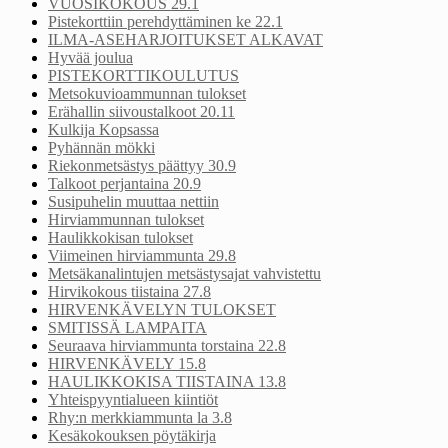
VUOSIKOKOUS 29.1
Pistekorttiin perehdyttäminen ke 22.1
ILMA-ASEHARJOITUKSET ALKAVAT
Hyvää joulua
PISTEKORTTIKOULUTUS
Metsokuvioammunnan tulokset
Erähallin siivoustalkoot 20.11
Kulkija Kopsassa
Pyhännän mökki
Riekonmetsästys päättyy 30.9
Talkoot perjantaina 20.9
Susipuhelin muuttaa nettiin
Hirviammunnan tulokset
Haulikkokisan tulokset
Viimeinen hirviammunta 29.8
Metsäkanalintujen metsästysajat vahvistettu
Hirvikokous tiistaina 27.8
HIRVENKÄVELYN TULOKSET
SMITISSÄ LAMPAITA
Seuraava hirviammunta torstaina 22.8
HIRVENKÄVELY 15.8
HAULIKKOKISA TIISTAINA 13.8
Yhteispyyntialueen kiintiöt
Rhy:n merkkiammunta la 3.8
Kesäkokouksen pöytäkirja