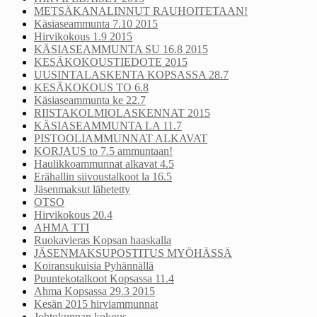
METSÄKANALINNUT RAUHOITETAAN!
Käsiaseammunta 7.10 2015
Hirvikokous 1.9 2015
KÄSIASEAMMUNTA SU 16.8 2015
KESÄKOKOUSTIEDOTE 2015
UUSINTALASKENTA KOPSASSA 28.7
KESÄKOKOUS TO 6.8
Käsiaseammunta ke 22.7
RIISTAKOLMIOLASKENNAT 2015
KÄSIASEAMMUNTA LA 11.7
PISTOOLIAMMUNNAT ALKAVAT
KORJAUS to 7.5 ammuntaan!
Haulikkoammunnat alkavat 4.5
Erähallin siivoustalkoot la 16.5
Jäsenmaksut lähetetty
OTSO
Hirvikokous 20.4
AHMA TTI
Ruokavieras Kopsan haaskalla
JÄSENMAKSUPOSTITUS MYÖHÄSSÄ
Koiransukuisia Pyhännällä
Puuntekotalkoot Kopsassa 11.4
Ahma Kopsassa 29.3 2015
Kesän 2015 hirviammunnat
Johtokunnan kokous