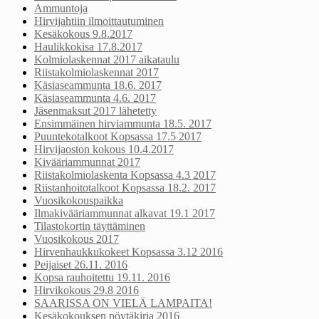
Ammuntoja
Hirvijahtiin ilmoittautuminen
Kesäkokous 9.8.2017
Haulikkokisa 17.8.2017
Kolmiolaskennat 2017 aikataulu
Riistakolmiolaskennat 2017
Käsiaseammunta 18.6. 2017
Käsiaseammunta 4.6. 2017
Jäsenmaksut 2017 lähetetty
Ensimmäinen hirviammunta 18.5. 2017
Puuntekotalkoot Kopsassa 17.5 2017
Hirvijaoston kokous 10.4.2017
Kivääriammunnat 2017
Riistakolmiolaskenta Kopsassa 4.3 2017
Riistanhoitotalkoot Kopsassa 18.2. 2017
Vuosikokouspaikka
Ilmakivääriammunnat alkavat 19.1 2017
Tilastokortin täyttäminen
Vuosikokous 2017
Hirvenhaukkukokeet Kopsassa 3.12 2016
Peijaiset 26.11. 2016
Kopsa rauhoitettu 19.11. 2016
Hirvikokous 29.8 2016
SAARISSA ON VIELÄ LAMPAITA!
Kesäkokouksen pöytäkirja 2016