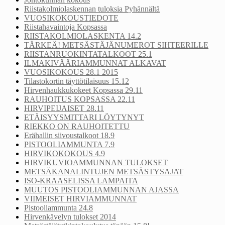
Riistakolmiolaskennan tuloksia Pyhännältä
VUOSIKOKOUSTIEDOTE
Riistahavaintoja Kopsassa
RIISTAKOLMIOLASKENTA 14.2
TÄRKEÄ! METSÄSTÄJÄNUMEROT SIHTEERILLE
RIISTANRUOKINTATALKOOT 25.1
ILMAKIVÄÄRIAMMUNNAT ALKAVAT
VUOSIKOKOUS 28.1 2015
Tilastokortin täyttötilaisuus 15.12
Hirvenhaukkukokeet Kopsassa 29.11
RAUHOITUS KOPSASSA 22.11
HIRVIPEIJAISET 28.11
ETÄISYYSMITTARI LÖYTYNYT
RIEKKO ON RAUHOITETTU
Erähallin siivoustalkoot 18.9
PISTOOLIAMMUNTA 7.9
HIRVIKOKOKOUS 4.9
HIRVIKUVIOAMMUNNAN TULOKSET
METSÄKANALINTUJEN METSÄSTYSAJAT
ISO-KRAASELISSA LAMPAITA
MUUTOS PISTOOLIAMMUNNAN AJASSA
VIIMEISET HIRVIAMMUNNAT
Pistooliammunta 24.8
Hirvenkävelyn tulokset 2014