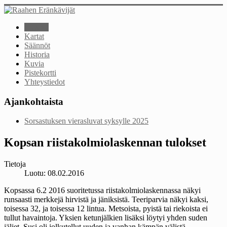
Etusivu
Kartat
Säännöt
Historia
Kuvia
Pistekortti
Yhteystiedot
Ajankohtaista
Sorsastuksen vierasluvat syksylle 2025
Kopsan riistakolmiolaskennan tulokset
Tietoja
Luotu: 08.02.2016
Kopsassa 6.2 2016 suoritetussa riistakolmiolaskennassa näkyi
runsaasti merkkejä hirvistä ja jäniksistä. Teeriparvia näkyi kaksi,
toisessa 32, ja toisessa 12 lintua. Metsoista, pyistä tai riekoista ei
tullut havaintoja. Yksien ketunjälkien lisäksi löytyi yhden suden
jäljet. Susi oli jolkutellut uuden ja vanhan kämpän välistä.