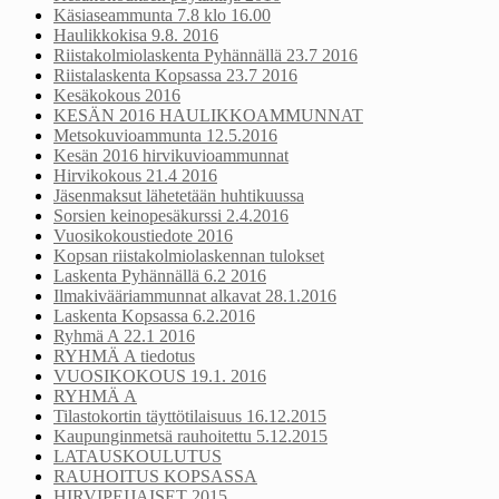
Käsiaseammunta 7.8 klo 16.00
Haulikkokisa 9.8. 2016
Riistakolmiolaskenta Pyhännällä 23.7 2016
Riistalaskenta Kopsassa 23.7 2016
Kesäkokous 2016
KESÄN 2016 HAULIKKOAMMUNNAT
Metsokuvioammunta 12.5.2016
Kesän 2016 hirvikuvioammunnat
Hirvikokous 21.4 2016
Jäsenmaksut lähetetään huhtikuussa
Sorsien keinopesäkurssi 2.4.2016
Vuosikokoustiedote 2016
Kopsan riistakolmiolaskennan tulokset
Laskenta Pyhännällä 6.2 2016
Ilmakivääriammunnat alkavat 28.1.2016
Laskenta Kopsassa 6.2.2016
Ryhmä A 22.1 2016
RYHMÄ A tiedotus
VUOSIKOKOUS 19.1. 2016
RYHMÄ A
Tilastokortin täyttötilaisuus 16.12.2015
Kaupunginmetsä rauhoitettu 5.12.2015
LATAUSKOULUTUS
RAUHOITUS KOPSASSA
HIRVIPEIJAISET 2015