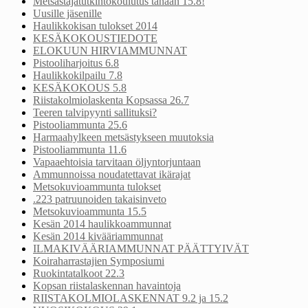
Metsästäjätutkintokoulutus tänään 15.8!
Uusille jäsenille
Haulikkokisan tulokset 2014
KESÄKOKOUSTIEDOTE
ELOKUUN HIRVIAMMUNNAT
Pistooliharjoitus 6.8
Haulikkokilpailu 7.8
KESÄKOKOUS 5.8
Riistakolmiolaskenta Kopsassa 26.7
Teeren talvipyynti sallituksi?
Pistooliammunta 25.6
Harmaahylkeen metsästykseen muutoksia
Pistooliammunta 11.6
Vapaaehtoisia tarvitaan öljyntorjuntaan
Ammunnoissa noudatettavat ikärajat
Metsokuvioammunta tulokset
.223 patruunoiden takaisinveto
Metsokuvioammunta 15.5
Kesän 2014 haulikkoammunnat
Kesän 2014 kivääriammunnat
ILMAKIVÄÄRIAMMUNNAT PÄÄTTYIVÄT
Koiraharrastajien Symposiumi
Ruokintatalkoot 22.3
Kopsan riistalaskennan havaintoja
RIISTAKOLMIOLASKENNAT 9.2 ja 15.2