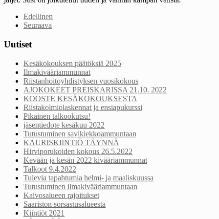
Edellinen
Seuraava
Uutiset
Kesäkokouksen päätöksiä 2025
Ilmakivääriammunnat
Riistanhoitoyhdistyksen vuosikokous
AJOKOKEET PREISKARISSA 21.10. 2022
KOOSTE KESÄKOKOUKSESTA
Riistakolmiolaskennat ja ensiapukurssi
Pikainen talkookutsu!
jäsentiedote kesäkuu 2022
Tutustuminen savikiekkoammuntaan
KAURISKIINTIÖ TÄYNNÄ
Hirviporukoiden kokous 26.5.2022
Kevään ja kesän 2022 kivääriammunnat
Talkoot 9.4.2022
Tulevia tapahtumia helmi- ja maaliskuussa
Tutustuminen ilmakivääriammuntaan
Kaivosalueen rajoitukset
Saariston sorsastusalueesta
Kiintiöt 2021