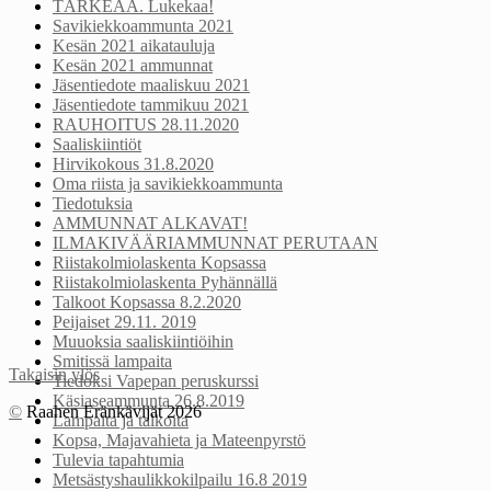
TÄRKEÄÄ. Lukekaa!
Savikiekkoammunta 2021
Kesän 2021 aikatauluja
Kesän 2021 ammunnat
Jäsentiedote maaliskuu 2021
Jäsentiedote tammikuu 2021
RAUHOITUS 28.11.2020
Saaliskiintiöt
Hirvikokous 31.8.2020
Oma riista ja savikiekkoammunta
Tiedotuksia
AMMUNNAT ALKAVAT!
ILMAKIVÄÄRIAMMUNNAT PERUTAAN
Riistakolmiolaskenta Kopsassa
Riistakolmiolaskenta Pyhännällä
Talkoot Kopsassa 8.2.2020
Peijaiset 29.11. 2019
Muuoksia saaliskiintiöihin
Smitissä lampaita
Takaisin ylös
Tiedoksi Vapepan peruskurssi
Käsiaseammunta 26.8.2019
©
Raahen Eränkävijät 2026
Lampaita ja talkoita
Kopsa, Majavahieta ja Mateenpyrstö
Tulevia tapahtumia
Metsästyshaulikkokilpailu 16.8 2019