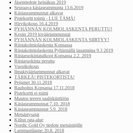
Jäsentiedote heinäkuu 2019
Seuraava käsiaseammunta 13.6.2019
Käsiaseammunnat alkavat
Pistekortti toimii - LUE TÄMÄ!
Hirvikokous 16.4.2019
PYHÄNNÄN KOLMIOLASKENTA PERUTTU!
Kesän 2019 kivääriammunnat
PYHÄNNÄN KOLMIOLASKENTA SIIRTYY!
Riistakolmiolaskenta Kopsassa
Riistakolmiolaskenta Pyhännällä lauantaina 9.3 2019
Riistaruokintatalkoot Kopsassa 2.2. 2019
Riistaruokinta peruttu
Vuosikokous
Ilmakivääriammunnat alkavat
TÄRKEÄ! PISTEKORTISTA!
Peijaiset 30.11.2018
Rauhoitus Kopsassa 17.11.2018
Pistekortti ei toimi
Muutos teeren saaliskiintiöön
Käsiaseammunnat 7.10. 2018
Käsiaseammunnat 5.9. 2018
Metsästysajat
Kiilun rata-alue
Nordic Gold Oy tiedote metsästäjille
Lammastilanne 20.8. 2018