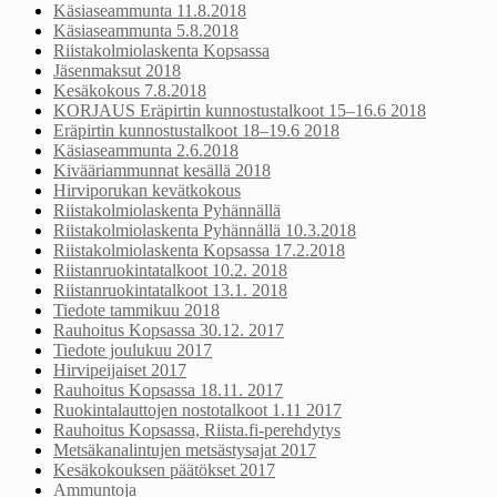
Käsiaseammunta 11.8.2018
Käsiaseammunta 5.8.2018
Riistakolmiolaskenta Kopsassa
Jäsenmaksut 2018
Kesäkokous 7.8.2018
KORJAUS Eräpirtin kunnostustalkoot 15–16.6 2018
Eräpirtin kunnostustalkoot 18–19.6 2018
Käsiaseammunta 2.6.2018
Kivääriammunnat kesällä 2018
Hirviporukan kevätkokous
Riistakolmiolaskenta Pyhännällä
Riistakolmiolaskenta Pyhännällä 10.3.2018
Riistakolmiolaskenta Kopsassa 17.2.2018
Riistanruokintatalkoot 10.2. 2018
Riistanruokintatalkoot 13.1. 2018
Tiedote tammikuu 2018
Rauhoitus Kopsassa 30.12. 2017
Tiedote joulukuu 2017
Hirvipeijaiset 2017
Rauhoitus Kopsassa 18.11. 2017
Ruokintalauttojen nostotalkoot 1.11 2017
Rauhoitus Kopsassa, Riista.fi-perehdytys
Metsäkanalintujen metsästysajat 2017
Kesäkokouksen päätökset 2017
Ammuntoja