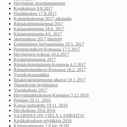
Hirvijahtiin ilmoittautuminen
Kesäkokous 9.8.2017
Haulikkokisa 17.8.2017
Kolmiolaskennat 2017 aikataulu
Riistakolmiolaskennat 2017
Käsiaseammunta 18.6. 2017
Käsiaseammunta 4.6. 2017
Jäsenmaksut 2017 lähetetty
Ensimmäinen hirviammunta 18.5. 2017
Puuntekotalkoot Kopsassa 17.5 2017
Hirvijaoston kokous 10.4.2017
Kivääriammunnat 2017
Riistakolmiolaskenta Kopsassa 4.3 2017
Riistanhoitotalkoot Kopsassa 18.2. 2017
Vuosikokouspaikka
Ilmakivääriammunnat alkavat 19.1 2017
Tilastokortin täyttäminen
Vuosikokous 2017
Hirvenhaukkukokeet Kopsassa 3.12 2016
Peijaiset 26.11. 2016
Kopsa rauhoitettu 19.11. 2016
Hirvikokous 29.8 2016
SAARISSA ON VIELÄ LAMPAITA!
Kesäkokouksen pöytäkirja 2016
Käsiaseammunta 7.8 klo 16.00