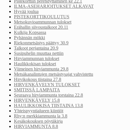
Pistekorttiin perehdyttäminen ke 22.1
ILMA-ASEHARJOITUKSET ALKAVAT
Hyvää joulua
PISTEKORTTIKOULUTUS
Metsokuvioammunnan tulokset
Erähallin siivoustalkoot 20.11
Kulkija Kopsassa
Pyhännän mökki
Riekonmetsästys päättyy 30.9
Talkoot perjantaina 20.9
Susipuhelin muuttaa nettiin
Hirviammunnan tulokset
Haulikkokisan tulokset
Viimeinen hirviammunta 29.8
Metsäkanalintujen metsästysajat vahvistettu
Hirvikokous tiistaina 27.8
HIRVENKÄVELYN TULOKSET
SMITISSÄ LAMPAITA
Seuraava hirviammunta torstaina 22.8
HIRVENKÄVELY 15.8
HAULIKKOKISA TIISTAINA 13.8
Yhteispyyntialueen kiintiöt
Rhy:n merkkiammunta la 3.8
Kesäkokouksen pöytäkirja
HIRVIAMMUNTA 8.8