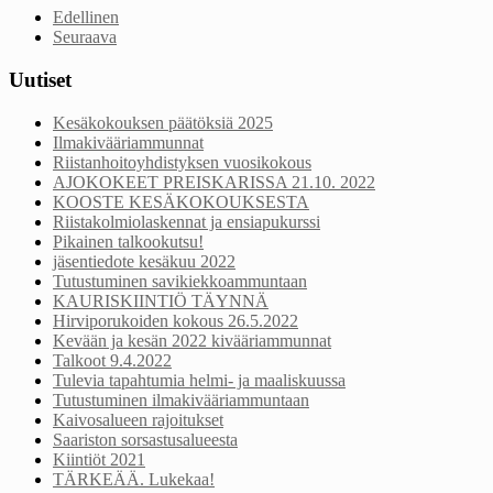
Edellinen
Seuraava
Uutiset
Kesäkokouksen päätöksiä 2025
Ilmakivääriammunnat
Riistanhoitoyhdistyksen vuosikokous
AJOKOKEET PREISKARISSA 21.10. 2022
KOOSTE KESÄKOKOUKSESTA
Riistakolmiolaskennat ja ensiapukurssi
Pikainen talkookutsu!
jäsentiedote kesäkuu 2022
Tutustuminen savikiekkoammuntaan
KAURISKIINTIÖ TÄYNNÄ
Hirviporukoiden kokous 26.5.2022
Kevään ja kesän 2022 kivääriammunnat
Talkoot 9.4.2022
Tulevia tapahtumia helmi- ja maaliskuussa
Tutustuminen ilmakivääriammuntaan
Kaivosalueen rajoitukset
Saariston sorsastusalueesta
Kiintiöt 2021
TÄRKEÄÄ. Lukekaa!