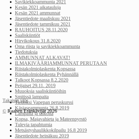
Savikiekkoammunta 2021
Kesän 2021 aikatauluja
Kesän 2021 ammunnat
Jäsentiedote maaliskuu 2021
Jäsentiedote tammikuu 2021
RAUHOITUS 28.11.2020
Saaliskiintiöt
Hirvikokous 31.8.2020
Oma riista ja savikiekkoammunta
Tiedotuksia
AMMUNNAT ALKAVAT!
ILMAKIVÄÄRIAMMUNNAT PERUTAAN
Riistakolmiolaskenta Kopsassa
Riistakolmiolaskenta Pyhännällä
Talkoot Kopsassa 8.2.2020
Peijaiset 29.11. 2019
Muuoksia saaliskiintiöihin
Smitissä lampaita
Takaisin ylös
Tiedoksi Vapepan peruskurssi
Käsiaseammunta 26.8.2019
©
Raahen Eränkävijät 2026
Lampaita ja talkoita
Kopsa, Majavahieta ja Mateenpyrstö
Tulevia tapahtumia
Metsästyshaulikkokilpailu 16.8 2019
Jäsentiedote heinäkuu 2019