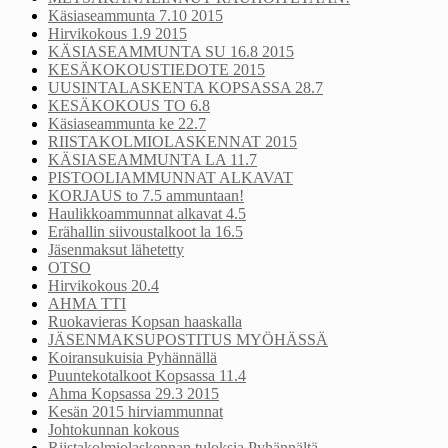
Käsiaseammunta 7.10 2015
Hirvikokous 1.9 2015
KÄSIASEAMMUNTA SU 16.8 2015
KESÄKOKOUSTIEDOTE 2015
UUSINTALASKENTA KOPSASSA 28.7
KESÄKOKOUS TO 6.8
Käsiaseammunta ke 22.7
RIISTAKOLMIOLASKENNAT 2015
KÄSIASEAMMUNTA LA 11.7
PISTOOLIAMMUNNAT ALKAVAT
KORJAUS to 7.5 ammuntaan!
Haulikkoammunnat alkavat 4.5
Erähallin siivoustalkoot la 16.5
Jäsenmaksut lähetetty
OTSO
Hirvikokous 20.4
AHMA TTI
Ruokavieras Kopsan haaskalla
JÄSENMAKSUPOSTITUS MYÖHÄSSÄ
Koiransukuisia Pyhännällä
Puuntekotalkoot Kopsassa 11.4
Ahma Kopsassa 29.3 2015
Kesän 2015 hirviammunnat
Johtokunnan kokous
Riistakolmiolaskennan tuloksia Pyhännältä