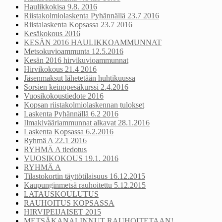
Haulikkokisa 9.8. 2016
Riistakolmiolaskenta Pyhännällä 23.7 2016
Riistalaskenta Kopsassa 23.7 2016
Kesäkokous 2016
KESÄN 2016 HAULIKKOAMMUNNAT
Metsokuvioammunta 12.5.2016
Kesän 2016 hirvikuvioammunnat
Hirvikokous 21.4 2016
Jäsenmaksut lähetetään huhtikuussa
Sorsien keinopesäkurssi 2.4.2016
Vuosikokoustiedote 2016
Kopsan riistakolmiolaskennan tulokset
Laskenta Pyhännällä 6.2 2016
Ilmakivääriammunnat alkavat 28.1.2016
Laskenta Kopsassa 6.2.2016
Ryhmä A 22.1 2016
RYHMÄ A tiedotus
VUOSIKOKOUS 19.1. 2016
RYHMÄ A
Tilastokortin täyttötilaisuus 16.12.2015
Kaupunginmetsä rauhoitettu 5.12.2015
LATAUSKOULUTUS
RAUHOITUS KOPSASSA
HIRVIPEIJAISET 2015
METSÄKANALINNUT RAUHOITETAAN!