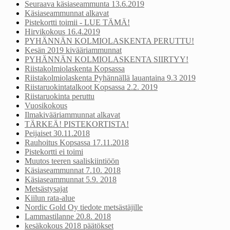
Seuraava käsiaseammunta 13.6.2019
Käsiaseammunnat alkavat
Pistekortti toimii - LUE TÄMÄ!
Hirvikokous 16.4.2019
PYHÄNNÄN KOLMIOLASKENTA PERUTTU!
Kesän 2019 kivääriammunnat
PYHÄNNÄN KOLMIOLASKENTA SIIRTYY!
Riistakolmiolaskenta Kopsassa
Riistakolmiolaskenta Pyhännällä lauantaina 9.3 2019
Riistaruokintatalkoot Kopsassa 2.2. 2019
Riistaruokinta peruttu
Vuosikokous
Ilmakivääriammunnat alkavat
TÄRKEÄ! PISTEKORTISTA!
Peijaiset 30.11.2018
Rauhoitus Kopsassa 17.11.2018
Pistekortti ei toimi
Muutos teeren saaliskiintiöön
Käsiaseammunnat 7.10. 2018
Käsiaseammunnat 5.9. 2018
Metsästysajat
Kiilun rata-alue
Nordic Gold Oy tiedote metsästäjille
Lammastilanne 20.8. 2018
kesäkokous 2018 päätökset