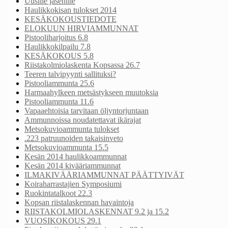
Uusille jäsenille
Haulikkokisan tulokset 2014
KESÄKOKOUSTIEDOTE
ELOKUUN HIRVIAMMUNNAT
Pistooliharjoitus 6.8
Haulikkokilpailu 7.8
KESÄKOKOUS 5.8
Riistakolmiolaskenta Kopsassa 26.7
Teeren talvipyynti sallituksi?
Pistooliammunta 25.6
Harmaahylkeen metsästykseen muutoksia
Pistooliammunta 11.6
Vapaaehtoisia tarvitaan öljyntorjuntaan
Ammunnoissa noudatettavat ikärajat
Metsokuvioammunta tulokset
.223 patruunoiden takaisinveto
Metsokuvioammunta 15.5
Kesän 2014 haulikkoammunnat
Kesän 2014 kivääriammunnat
ILMAKIVÄÄRIAMMUNNAT PÄÄTTYIVÄT
Koiraharrastajien Symposiumi
Ruokintatalkoot 22.3
Kopsan riistalaskennan havaintoja
RIISTAKOLMIOLASKENNAT 9.2 ja 15.2
VUOSIKOKOUS 29.1