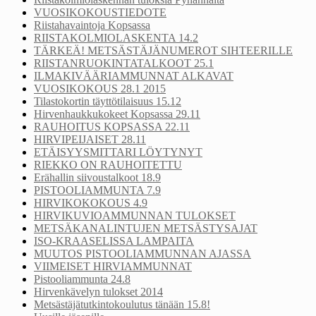
VUOSIKOKOUSTIEDOTE
Riistahavaintoja Kopsassa
RIISTAKOLMIOLASKENTA 14.2
TÄRKEÄ! METSÄSTÄJÄNUMEROT SIHTEERILLE
RIISTANRUOKINTATALKOOT 25.1
ILMAKIVÄÄRIAMMUNNAT ALKAVAT
VUOSIKOKOUS 28.1 2015
Tilastokortin täyttötilaisuus 15.12
Hirvenhaukkukokeet Kopsassa 29.11
RAUHOITUS KOPSASSA 22.11
HIRVIPEIJAISET 28.11
ETÄISYYSMITTARI LÖYTYNYT
RIEKKO ON RAUHOITETTU
Erähallin siivoustalkoot 18.9
PISTOOLIAMMUNTA 7.9
HIRVIKOKOKOUS 4.9
HIRVIKUVIOAMMUNNAN TULOKSET
METSÄKANALINTUJEN METSÄSTYSAJAT
ISO-KRAASELISSA LAMPAITA
MUUTOS PISTOOLIAMMUNNAN AJASSA
VIIMEISET HIRVIAMMUNNAT
Pistooliammunta 24.8
Hirvenkävelyn tulokset 2014
Metsästäjätutkintokoulutus tänään 15.8!