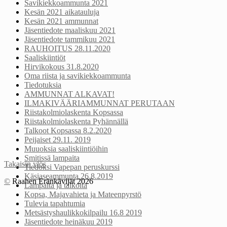
Savikiekkoammunta 2021
Kesän 2021 aikatauluja
Kesän 2021 ammunnat
Jäsentiedote maaliskuu 2021
Jäsentiedote tammikuu 2021
RAUHOITUS 28.11.2020
Saaliskiintiöt
Hirvikokous 31.8.2020
Oma riista ja savikiekkoammunta
Tiedotuksia
AMMUNNAT ALKAVAT!
ILMAKIVÄÄRIAMMUNNAT PERUTAAN
Riistakolmiolaskenta Kopsassa
Riistakolmiolaskenta Pyhännällä
Talkoot Kopsassa 8.2.2020
Peijaiset 29.11. 2019
Muuoksia saaliskiintiöihin
Smitissä lampaita
Takaisin ylös
Tiedoksi Vapepan peruskurssi
Käsiaseammunta 26.8.2019
©
Raahen Eränkävijät 2026
Lampaita ja talkoita
Kopsa, Majavahieta ja Mateenpyrstö
Tulevia tapahtumia
Metsästyshaulikkokilpailu 16.8 2019
Jäsentiedote heinäkuu 2019