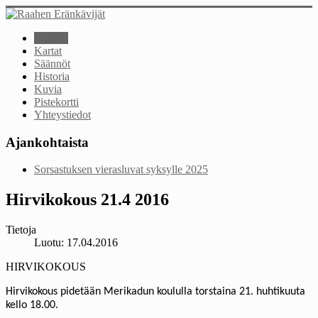
Etusivu
Kartat
Säännöt
Historia
Kuvia
Pistekortti
Yhteystiedot
Ajankohtaista
Sorsastuksen vierasluvat syksylle 2025
Hirvikokous 21.4 2016
Tietoja
Luotu: 17.04.2016
HIRVIKOKOUS
Hirvikokous pidetään Merikadun koululla torstaina 21. huhtikuuta
kello 18.00.