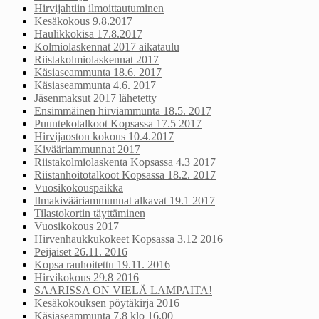
Hirvijahtiin ilmoittautuminen
Kesäkokous 9.8.2017
Haulikkokisa 17.8.2017
Kolmiolaskennat 2017 aikataulu
Riistakolmiolaskennat 2017
Käsiaseammunta 18.6. 2017
Käsiaseammunta 4.6. 2017
Jäsenmaksut 2017 lähetetty
Ensimmäinen hirviammunta 18.5. 2017
Puuntekotalkoot Kopsassa 17.5 2017
Hirvijaoston kokous 10.4.2017
Kivääriammunnat 2017
Riistakolmiolaskenta Kopsassa 4.3 2017
Riistanhoitotalkoot Kopsassa 18.2. 2017
Vuosikokouspaikka
Ilmakivääriammunnat alkavat 19.1 2017
Tilastokortin täyttäminen
Vuosikokous 2017
Hirvenhaukkukokeet Kopsassa 3.12 2016
Peijaiset 26.11. 2016
Kopsa rauhoitettu 19.11. 2016
Hirvikokous 29.8 2016
SAARISSA ON VIELÄ LAMPAITA!
Kesäkokouksen pöytäkirja 2016
Käsiaseammunta 7.8 klo 16.00