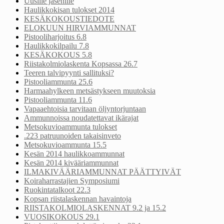
Uusille jäsenille
Haulikkokisan tulokset 2014
KESÄKOKOUSTIEDOTE
ELOKUUN HIRVIAMMUNNAT
Pistooliharjoitus 6.8
Haulikkokilpailu 7.8
KESÄKOKOUS 5.8
Riistakolmiolaskenta Kopsassa 26.7
Teeren talvipyynti sallituksi?
Pistooliammunta 25.6
Harmaahylkeen metsästykseen muutoksia
Pistooliammunta 11.6
Vapaaehtoisia tarvitaan öljyntorjuntaan
Ammunnoissa noudatettavat ikärajat
Metsokuvioammunta tulokset
.223 patruunoiden takaisinveto
Metsokuvioammunta 15.5
Kesän 2014 haulikkoammunnat
Kesän 2014 kivääriammunnat
ILMAKIVÄÄRIAMMUNNAT PÄÄTTYIVÄT
Koiraharrastajien Symposiumi
Ruokintatalkoot 22.3
Kopsan riistalaskennan havaintoja
RIISTAKOLMIOLASKENNAT 9.2 ja 15.2
VUOSIKOKOUS 29.1