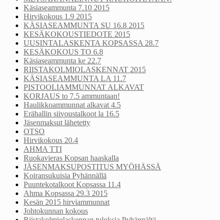
Käsiaseammunta 7.10 2015
Hirvikokous 1.9 2015
KÄSIASEAMMUNTA SU 16.8 2015
KESÄKOKOUSTIEDOTE 2015
UUSINTALASKENTA KOPSASSA 28.7
KESÄKOKOUS TO 6.8
Käsiaseammunta ke 22.7
RIISTAKOLMIOLASKENNAT 2015
KÄSIASEAMMUNTA LA 11.7
PISTOOLIAMMUNNAT ALKAVAT
KORJAUS to 7.5 ammuntaan!
Haulikkoammunnat alkavat 4.5
Erähallin siivoustalkoot la 16.5
Jäsenmaksut lähetetty
OTSO
Hirvikokous 20.4
AHMA TTI
Ruokavieras Kopsan haaskalla
JÄSENMAKSUPOSTITUS MYÖHÄSSÄ
Koiransukuisia Pyhännällä
Puuntekotalkoot Kopsassa 11.4
Ahma Kopsassa 29.3 2015
Kesän 2015 hirviammunnat
Johtokunnan kokous
Riistakolmiolaskennan tuloksia Pyhännältä