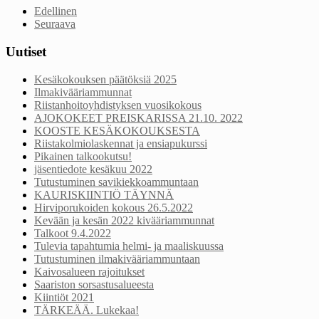
Edellinen
Seuraava
Uutiset
Kesäkokouksen päätöksiä 2025
Ilmakivääriammunnat
Riistanhoitoyhdistyksen vuosikokous
AJOKOKEET PREISKARISSA 21.10. 2022
KOOSTE KESÄKOKOUKSESTA
Riistakolmiolaskennat ja ensiapukurssi
Pikainen talkookutsu!
jäsentiedote kesäkuu 2022
Tutustuminen savikiekkoammuntaan
KAURISKIINTIÖ TÄYNNÄ
Hirviporukoiden kokous 26.5.2022
Kevään ja kesän 2022 kivääriammunnat
Talkoot 9.4.2022
Tulevia tapahtumia helmi- ja maaliskuussa
Tutustuminen ilmakivääriammuntaan
Kaivosalueen rajoitukset
Saariston sorsastusalueesta
Kiintiöt 2021
TÄRKEÄÄ. Lukekaa!