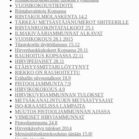
VUOSIKOKOUSTIEDOTE
Riistahavaintoja Kopsassa
RIISTAKOLMIOLASKENTA 14.2
TÄRKEÄ! METSÄSTÄJÄNUMEROT SIHTEERILLE
RIISTANRUOKINTATALKOOT 25.1
ILMAKIVÄÄRIAMMUNNAT ALKAVAT
VUOSIKOKOUS 28.1 2015
Tilastokortin täyttötilaisuus 15.12
Hirvenhaukkukokeet Kopsassa 29.11
RAUHOITUS KOPSASSA 22.11
HIRVIPEIJAISET 28.11
ETÄISYYSMITTARI LÖYTYNYT
RIEKKO ON RAUHOITETTU
Erähallin siivoustalkoot 18.9
PISTOOLIAMMUNTA 7.9
HIRVIKOKOKOUS 4.9
HIRVIKUVIOAMMUNNAN TULOKSET
METSÄKANALINTUJEN METSÄSTYSAJAT
ISO-KRAASELISSA LAMPAITA
MUUTOS PISTOOLIAMMUNNAN AJASSA
VIIMEISET HIRVIAMMUNNAT
Pistooliammunta 24.8
Hirvenkävelyn tulokset 2014
Metsästäjätutkintokoulutus tänään 15.8!