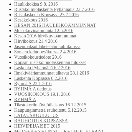
Haulikkokisa 9.8. 2016
Riistakolmiolaskenta Pyhännällä 23.7 2016
Riistalaskenta Kopsassa 23.7 2016
Kesäkokous 2016
KESÄN 2016 HAULIKKOAMMUNNAT
Metsokuvioammunta 12.5.2016
Kesän 2016 hirvikuvioammunnat
Hirvikokous 21.4 2016
Jäsenmaksut lähetetään huhtikuussa
Sorsien keinopesäkurssi 2.4.2016
Vuosikokoustiedote 2016
Kopsan riistakolmiolaskennan tulokset
Laskenta Pyhännällä 6.2 2016
Ilmakivääriammunnat alkavat 28.1.2016
Laskenta Kopsassa 6.2.2016
Ryhmä A 22.1 2016
RYHMÄ A tiedotus
VUOSIKOKOUS 19.1. 2016
RYHMÄ A
Tilastokortin täyttötilaisuus 16.12.2015
Kaupunginmetsä rauhoitettu 5.12.2015
LATAUSKOULUTUS
RAUHOITUS KOPSASSA
HIRVIPEIJAISET 2015
METSÄKANALINNUT RAUHOITETAAN!