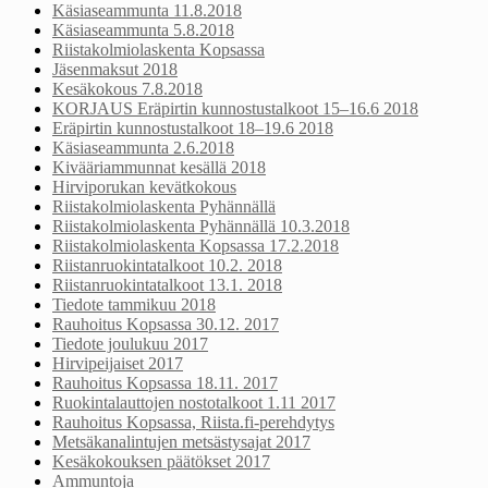
Käsiaseammunta 11.8.2018
Käsiaseammunta 5.8.2018
Riistakolmiolaskenta Kopsassa
Jäsenmaksut 2018
Kesäkokous 7.8.2018
KORJAUS Eräpirtin kunnostustalkoot 15–16.6 2018
Eräpirtin kunnostustalkoot 18–19.6 2018
Käsiaseammunta 2.6.2018
Kivääriammunnat kesällä 2018
Hirviporukan kevätkokous
Riistakolmiolaskenta Pyhännällä
Riistakolmiolaskenta Pyhännällä 10.3.2018
Riistakolmiolaskenta Kopsassa 17.2.2018
Riistanruokintatalkoot 10.2. 2018
Riistanruokintatalkoot 13.1. 2018
Tiedote tammikuu 2018
Rauhoitus Kopsassa 30.12. 2017
Tiedote joulukuu 2017
Hirvipeijaiset 2017
Rauhoitus Kopsassa 18.11. 2017
Ruokintalauttojen nostotalkoot 1.11 2017
Rauhoitus Kopsassa, Riista.fi-perehdytys
Metsäkanalintujen metsästysajat 2017
Kesäkokouksen päätökset 2017
Ammuntoja