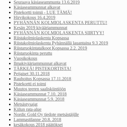
Seuraava käsiaseammunta 13.6.2019
Käsiaseammunnat alkavat
Pistekortti toimii - LUE TÄMÄ!
Hirvikokous 16.4.2019
PYHÄNNÄN KOLMIOLASKENTA PERUTTU!
Kesän 2019 kivääriammunnat
PYHÄNNÄN KOLMIOLASKENTA SIIRTYY!
Riistakolmiolaskenta Kopsassa
Riistakolmiolaskenta Pyhännällä lauantaina 9.3 2019
Riistaruokintatalkoot Kopsassa 2.2. 2019
Riistaruokinta peruttu
Vuosikokous
Ilmakivääriammunnat alkavat
TÄRKEÄ! PISTEKORTISTA!
Peijaiset 30.11.2018
Rauhoitus Kopsassa 17.11.2018
Pistekortti ei toimi
Muutos teeren saaliskiintiöön
Käsiaseammunnat 7.10. 2018
Käsiaseammunnat 5.9. 2018
Metsästysajat
Kiilun rata-alue
Nordic Gold Oy tiedote metsästäjille
Lammastilanne 20.8. 2018
kesäkokous 2018 päätökset