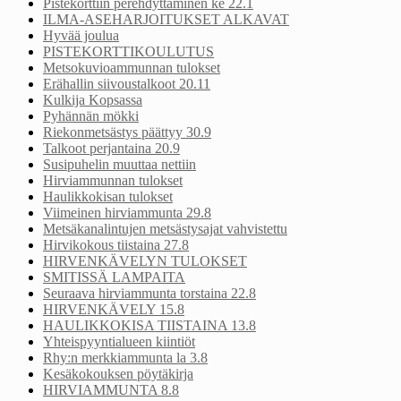
Pistekorttiin perehdyttäminen ke 22.1
ILMA-ASEHARJOITUKSET ALKAVAT
Hyvää joulua
PISTEKORTTIKOULUTUS
Metsokuvioammunnan tulokset
Erähallin siivoustalkoot 20.11
Kulkija Kopsassa
Pyhännän mökki
Riekonmetsästys päättyy 30.9
Talkoot perjantaina 20.9
Susipuhelin muuttaa nettiin
Hirviammunnan tulokset
Haulikkokisan tulokset
Viimeinen hirviammunta 29.8
Metsäkanalintujen metsästysajat vahvistettu
Hirvikokous tiistaina 27.8
HIRVENKÄVELYN TULOKSET
SMITISSÄ LAMPAITA
Seuraava hirviammunta torstaina 22.8
HIRVENKÄVELY 15.8
HAULIKKOKISA TIISTAINA 13.8
Yhteispyyntialueen kiintiöt
Rhy:n merkkiammunta la 3.8
Kesäkokouksen pöytäkirja
HIRVIAMMUNTA 8.8