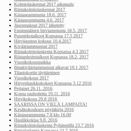
Kolmiolaskennat 2017 aikataulu
Riistakolmiolaskennat 2017
Käsiaseammunta 18.6. 2017
Käsiaseammunta 4.6. 2017
Jäsenmaksut 2017 lähetetty
Ensimmäinen hirviammunta 18.5. 2017
Puuntekotalkoot Kopsassa 17.5 2017
Hirvijaoston kokous 10.4.2017
Kivääriammunnat 2017
Riistakolmiolaskenta Kopsassa 4.3 2017
Riistanhoitotalkoot Kopsassa 18.2. 2017
Vuosikokouspaikka
Ilmakivääriammunnat alkavat 19.1 2017
Tilastokortin täyttäminen
Vuosikokous 2017
Hirvenhaukkukokeet Kopsassa 3.12 2016
Peijaiset 26.11. 2016
Kopsa rauhoitettu 19.11. 2016
Hirvikokous 29.8 2016
SAARISSA ON VIELÄ LAMPAITA!
Kesäkokouksen pöytäkirja 2016
Käsiaseammunta 7.8 klo 16.00
Haulikkokisa 9.8. 2016
Riistakolmiolaskenta Pyhännällä 23.7 2016
Riistalaskenta Kopsassa 23.7 2016