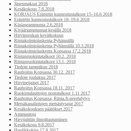
Jäsenmaksut 2018
Kesäkokous 7.8.2018
KORJAUS Eräpirtin kunnostustalkoot 15–16.6 2018
Eräpirtin kunnostustalkoot 18–19.6 2018
Käsiaseammunta 2.6.2018
Kivääriammunnat kesällä 2018
Hirviporukan kevätkokous
Riistakolmiolaskenta Pyhännällä
Riistakolmiolaskenta Pyhännällä 10.3.2018
Riistakolmiolaskenta Kopsassa 17.2.2018
Riistanruokintatalkoot 10.2. 2018
Riistanruokintatalkoot 13.1. 2018
Tiedote tammikuu 2018
Rauhoitus Kopsassa 30.12. 2017
Tiedote joulukuu 2017
Hirvipeijaiset 2017
Rauhoitus Kopsassa 18.11. 2017
Ruokintalauttojen nostotalkoot 1.11 2017
Rauhoitus Kopsassa, Riista.fi-perehdytys
Metsäkanalintujen metsästysajat 2017
Kesäkokouksen päätökset 2017
Ammuntoja
Hirvijahtiin ilmoittautuminen
Kesäkokous 9.8.2017
Haulikkokisa 17.8.2017