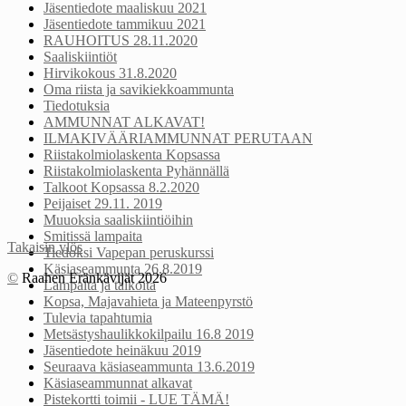
Jäsentiedote maaliskuu 2021
Jäsentiedote tammikuu 2021
RAUHOITUS 28.11.2020
Saaliskiintiöt
Hirvikokous 31.8.2020
Oma riista ja savikiekkoammunta
Tiedotuksia
AMMUNNAT ALKAVAT!
ILMAKIVÄÄRIAMMUNNAT PERUTAAN
Riistakolmiolaskenta Kopsassa
Riistakolmiolaskenta Pyhännällä
Talkoot Kopsassa 8.2.2020
Peijaiset 29.11. 2019
Muuoksia saaliskiintiöihin
Smitissä lampaita
Takaisin ylös
Tiedoksi Vapepan peruskurssi
Käsiaseammunta 26.8.2019
©
Raahen Eränkävijät 2026
Lampaita ja talkoita
Kopsa, Majavahieta ja Mateenpyrstö
Tulevia tapahtumia
Metsästyshaulikkokilpailu 16.8 2019
Jäsentiedote heinäkuu 2019
Seuraava käsiaseammunta 13.6.2019
Käsiaseammunnat alkavat
Pistekortti toimii - LUE TÄMÄ!