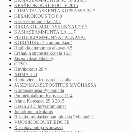
KÄSIASEAMMUNTA SU 16.8 2015
KESÄKOKOUSTIEDOTE 2015
UUSINTALASKENTA KOPSASSA 28.7
KESÄKOKOUS TO 6.8
Käsiaseammunta ke 22.7
RIISTAKOLMIOLASKENNAT 2015
KÄSIASEAMMUNTA LA 11.7
PISTOOLIAMMUNNAT ALKAVAT
KORJAUS to 7.5 ammuntaan!
Haulikkoammunnat alkavat 4.5
Erähallin siivoustalkoot la 16.5
Jäsenmaksut lähetetty
OTSO
Hirvikokous 20.4
AHMA TTI
Ruokavieras Kopsan haaskalla
JÄSENMAKSUPOSTITUS MYÖHÄSSÄ
Koiransukuisia Pyhännällä
Puuntekotalkoot Kopsassa 11.4
Ahma Kopsassa 29.3 2015
Kesän 2015 hirviammunnat
Johtokunnan kokous
Riistakolmiolaskennan tuloksia Pyhännältä
VUOSIKOKOUSTIEDOTE
Riistahavaintoja Kopsassa