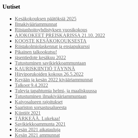
Uutiset
Kesäkokouksen päätöksiä 2025
Ilmakivääriammunnat
Riistanhoitoyhdistyksen vuosikokous
AJOKOKEET PREISKARISSA 21.10. 2022
KOOSTE KESÄKOKOUKSESTA
Riistakolmiolaskennat ja ensiapukurssi
Pikainen talkookutsu!
jäsentiedote kesäkuu 2022
Tutustuminen savikiekkoammuntaan
KAURISKIINTIÖ TÄYNNÄ
Hirviporukoiden kokous 26.5.2022
Kevään ja kesän 2022 kivääriammunnat
Talkoot 9.4.2022
Tulevia tapahtumia helmi- ja maaliskuussa
Tutustuminen ilmakivääriammuntaan
Kaivosalueen rajoitukset
Saariston sorsastusalueesta
Kiintiöt 2021
TÄRKEÄÄ. Lukekaa!
Savikiekkoammunta 2021
Kesän 2021 aikatauluja
Kesän 2021 ammunnat