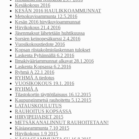
Kesäkokous 2016
KESÄN 2016 HAULIKKOAMMUNNAT
Metsokuvioammunta 12.5.2016
Kesän 2016 hirvikuvioammunnat
Hirvikokous 21.4 2016
Jäsenmaksut lähetetään huhtikuussa
Sorsien keinopesäkurssi 2.4.2016
Vuosikokoustiedote 2016
Kopsan riistakolmiolaskennan tulokset
Laskenta Pyhännällä 6.2 2016
Ilmakivääriammunnat alkavat 28.1.2016
Laskenta Kopsassa 6.2.2016
Ryhmä A 22.1 2016
RYHMÄ A tiedotus
VUOSIKOKOUS 19.1. 2016
RYHMÄ A
Tilastokortin täyttötilaisuus 16.12.2015
Kaupunginmetsä rauhoitettu 5.12.2015
LATAUSKOULUTUS
RAUHOITUS KOPSASSA
HIRVIPEIJAISET 2015
METSÄKANALINNUT RAUHOITETAAN!
Käsiaseammunta 7.10 2015
Hirvikokous 1.9 2015