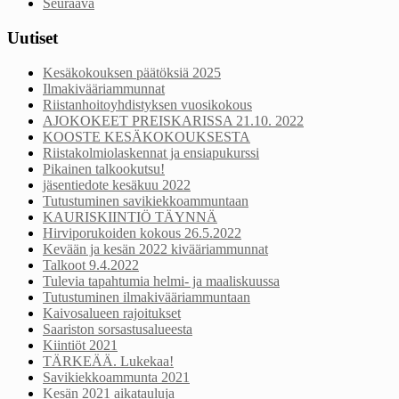
Seuraava
Uutiset
Kesäkokouksen päätöksiä 2025
Ilmakivääriammunnat
Riistanhoitoyhdistyksen vuosikokous
AJOKOKEET PREISKARISSA 21.10. 2022
KOOSTE KESÄKOKOUKSESTA
Riistakolmiolaskennat ja ensiapukurssi
Pikainen talkookutsu!
jäsentiedote kesäkuu 2022
Tutustuminen savikiekkoammuntaan
KAURISKIINTIÖ TÄYNNÄ
Hirviporukoiden kokous 26.5.2022
Kevään ja kesän 2022 kivääriammunnat
Talkoot 9.4.2022
Tulevia tapahtumia helmi- ja maaliskuussa
Tutustuminen ilmakivääriammuntaan
Kaivosalueen rajoitukset
Saariston sorsastusalueesta
Kiintiöt 2021
TÄRKEÄÄ. Lukekaa!
Savikiekkoammunta 2021
Kesän 2021 aikatauluja