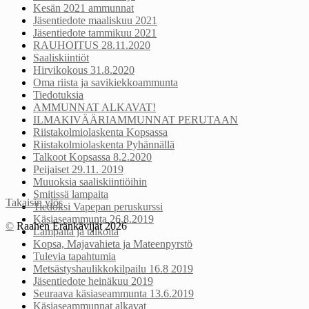
Kesän 2021 ammunnat
Jäsentiedote maaliskuu 2021
Jäsentiedote tammikuu 2021
RAUHOITUS 28.11.2020
Saaliskiintiöt
Hirvikokous 31.8.2020
Oma riista ja savikiekkoammunta
Tiedotuksia
AMMUNNAT ALKAVAT!
ILMAKIVÄÄRIAMMUNNAT PERUTAAN
Riistakolmiolaskenta Kopsassa
Riistakolmiolaskenta Pyhännällä
Talkoot Kopsassa 8.2.2020
Peijaiset 29.11. 2019
Muuoksia saaliskiintiöihin
Smitissä lampaita
Takaisin ylös
Tiedoksi Vapepan peruskurssi
Käsiaseammunta 26.8.2019
©
Raahen Eränkävijät 2026
Lampaita ja talkoita
Kopsa, Majavahieta ja Mateenpyrstö
Tulevia tapahtumia
Metsästyshaulikkokilpailu 16.8 2019
Jäsentiedote heinäkuu 2019
Seuraava käsiaseammunta 13.6.2019
Käsiaseammunnat alkavat