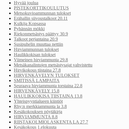
Hyvää joulua
PISTEKORTTIKOULUTUS
Metsokuvioammunnan tulokset
Erähallin siivoustalkoot 20.11
Kulkija Kopsassa
Pyhännän mökki
Riekonmetsästys päättyy 30.9
Talkoot perjantaina 20.9
Susipuhelin muuttaa nettiin
Hirviammunnan tulokset
Haulikkokisan tulokset
Viimeinen hirviammunta 29.8
Metsäkanalintujen metsästysajat vahvistettu
Hirvikokous tiistaina 27.8
HIRVENKÄVELYN TULOKSET
SMITISSÄ LAMPAITA
Seuraava hirviammunta torstaina 22.8
HIRVENKÄVELY 15.8
HAULIKKOKISA TIISTAINA 13.8
Yhteispyyntialueen kiintiöt
Rhy:n merkkiammunta la 3.8
Kesäkokouksen pöytäkirja
HIRVIAMMUNTA 8.8
RIISTAKOLMIOLASKENTA LA 27.7
Kesäkokous 1.elokuuta