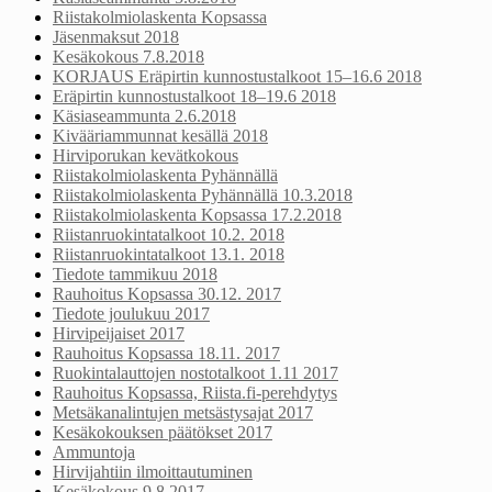
Riistakolmiolaskenta Kopsassa
Jäsenmaksut 2018
Kesäkokous 7.8.2018
KORJAUS Eräpirtin kunnostustalkoot 15–16.6 2018
Eräpirtin kunnostustalkoot 18–19.6 2018
Käsiaseammunta 2.6.2018
Kivääriammunnat kesällä 2018
Hirviporukan kevätkokous
Riistakolmiolaskenta Pyhännällä
Riistakolmiolaskenta Pyhännällä 10.3.2018
Riistakolmiolaskenta Kopsassa 17.2.2018
Riistanruokintatalkoot 10.2. 2018
Riistanruokintatalkoot 13.1. 2018
Tiedote tammikuu 2018
Rauhoitus Kopsassa 30.12. 2017
Tiedote joulukuu 2017
Hirvipeijaiset 2017
Rauhoitus Kopsassa 18.11. 2017
Ruokintalauttojen nostotalkoot 1.11 2017
Rauhoitus Kopsassa, Riista.fi-perehdytys
Metsäkanalintujen metsästysajat 2017
Kesäkokouksen päätökset 2017
Ammuntoja
Hirvijahtiin ilmoittautuminen
Kesäkokous 9.8.2017