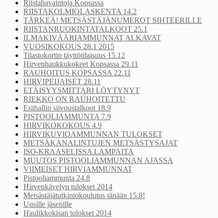
Riistahavaintoja Kopsassa
RIISTAKOLMIOLASKENTA 14.2
TÄRKEÄ! METSÄSTÄJÄNUMEROT SIHTEERILLE
RIISTANRUOKINTATALKOOT 25.1
ILMAKIVÄÄRIAMMUNNAT ALKAVAT
VUOSIKOKOUS 28.1 2015
Tilastokortin täyttötilaisuus 15.12
Hirvenhaukkukokeet Kopsassa 29.11
RAUHOITUS KOPSASSA 22.11
HIRVIPEIJAISET 28.11
ETÄISYYSMITTARI LÖYTYNYT
RIEKKO ON RAUHOITETTU
Erähallin siivoustalkoot 18.9
PISTOOLIAMMUNTA 7.9
HIRVIKOKOKOUS 4.9
HIRVIKUVIOAMMUNNAN TULOKSET
METSÄKANALINTUJEN METSÄSTYSAJAT
ISO-KRAASELISSA LAMPAITA
MUUTOS PISTOOLIAMMUNNAN AJASSA
VIIMEISET HIRVIAMMUNNAT
Pistooliammunta 24.8
Hirvenkävelyn tulokset 2014
Metsästäjätutkintokoulutus tänään 15.8!
Uusille jäsenille
Haulikkokisan tulokset 2014