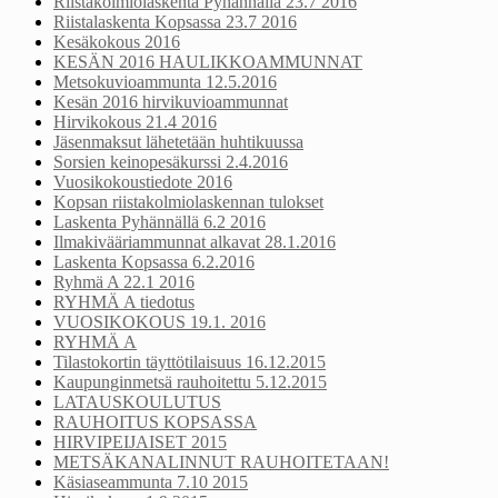
Riistakolmiolaskenta Pyhännällä 23.7 2016
Riistalaskenta Kopsassa 23.7 2016
Kesäkokous 2016
KESÄN 2016 HAULIKKOAMMUNNAT
Metsokuvioammunta 12.5.2016
Kesän 2016 hirvikuvioammunnat
Hirvikokous 21.4 2016
Jäsenmaksut lähetetään huhtikuussa
Sorsien keinopesäkurssi 2.4.2016
Vuosikokoustiedote 2016
Kopsan riistakolmiolaskennan tulokset
Laskenta Pyhännällä 6.2 2016
Ilmakivääriammunnat alkavat 28.1.2016
Laskenta Kopsassa 6.2.2016
Ryhmä A 22.1 2016
RYHMÄ A tiedotus
VUOSIKOKOUS 19.1. 2016
RYHMÄ A
Tilastokortin täyttötilaisuus 16.12.2015
Kaupunginmetsä rauhoitettu 5.12.2015
LATAUSKOULUTUS
RAUHOITUS KOPSASSA
HIRVIPEIJAISET 2015
METSÄKANALINNUT RAUHOITETAAN!
Käsiaseammunta 7.10 2015