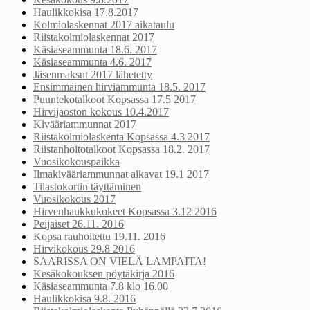
Haulikkokisa 17.8.2017
Kolmiolaskennat 2017 aikataulu
Riistakolmiolaskennat 2017
Käsiaseammunta 18.6. 2017
Käsiaseammunta 4.6. 2017
Jäsenmaksut 2017 lähetetty
Ensimmäinen hirviammunta 18.5. 2017
Puuntekotalkoot Kopsassa 17.5 2017
Hirvijaoston kokous 10.4.2017
Kivääriammunnat 2017
Riistakolmiolaskenta Kopsassa 4.3 2017
Riistanhoitotalkoot Kopsassa 18.2. 2017
Vuosikokouspaikka
Ilmakivääriammunnat alkavat 19.1 2017
Tilastokortin täyttäminen
Vuosikokous 2017
Hirvenhaukkukokeet Kopsassa 3.12 2016
Peijaiset 26.11. 2016
Kopsa rauhoitettu 19.11. 2016
Hirvikokous 29.8 2016
SAARISSA ON VIELÄ LAMPAITA!
Kesäkokouksen pöytäkirja 2016
Käsiaseammunta 7.8 klo 16.00
Haulikkokisa 9.8. 2016