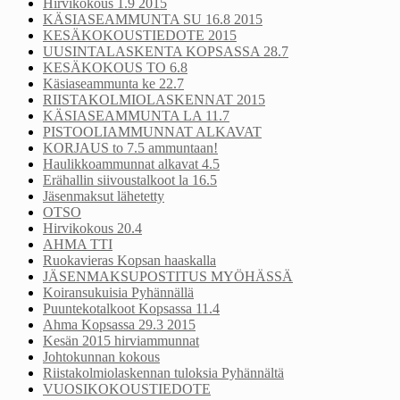
Hirvikokous 1.9 2015
KÄSIASEAMMUNTA SU 16.8 2015
KESÄKOKOUSTIEDOTE 2015
UUSINTALASKENTA KOPSASSA 28.7
KESÄKOKOUS TO 6.8
Käsiaseammunta ke 22.7
RIISTAKOLMIOLASKENNAT 2015
KÄSIASEAMMUNTA LA 11.7
PISTOOLIAMMUNNAT ALKAVAT
KORJAUS to 7.5 ammuntaan!
Haulikkoammunnat alkavat 4.5
Erähallin siivoustalkoot la 16.5
Jäsenmaksut lähetetty
OTSO
Hirvikokous 20.4
AHMA TTI
Ruokavieras Kopsan haaskalla
JÄSENMAKSUPOSTITUS MYÖHÄSSÄ
Koiransukuisia Pyhännällä
Puuntekotalkoot Kopsassa 11.4
Ahma Kopsassa 29.3 2015
Kesän 2015 hirviammunnat
Johtokunnan kokous
Riistakolmiolaskennan tuloksia Pyhännältä
VUOSIKOKOUSTIEDOTE