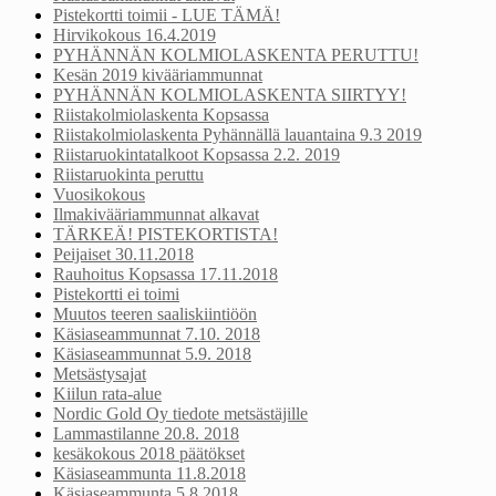
Pistekortti toimii - LUE TÄMÄ!
Hirvikokous 16.4.2019
PYHÄNNÄN KOLMIOLASKENTA PERUTTU!
Kesän 2019 kivääriammunnat
PYHÄNNÄN KOLMIOLASKENTA SIIRTYY!
Riistakolmiolaskenta Kopsassa
Riistakolmiolaskenta Pyhännällä lauantaina 9.3 2019
Riistaruokintatalkoot Kopsassa 2.2. 2019
Riistaruokinta peruttu
Vuosikokous
Ilmakivääriammunnat alkavat
TÄRKEÄ! PISTEKORTISTA!
Peijaiset 30.11.2018
Rauhoitus Kopsassa 17.11.2018
Pistekortti ei toimi
Muutos teeren saaliskiintiöön
Käsiaseammunnat 7.10. 2018
Käsiaseammunnat 5.9. 2018
Metsästysajat
Kiilun rata-alue
Nordic Gold Oy tiedote metsästäjille
Lammastilanne 20.8. 2018
kesäkokous 2018 päätökset
Käsiaseammunta 11.8.2018
Käsiaseammunta 5.8.2018