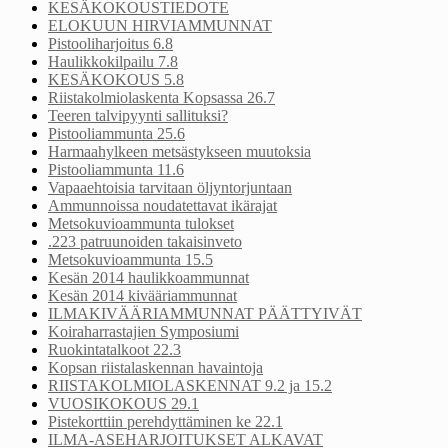
KESÄKOKOUSTIEDOTE
ELOKUUN HIRVIAMMUNNAT
Pistooliharjoitus 6.8
Haulikkokilpailu 7.8
KESÄKOKOUS 5.8
Riistakolmiolaskenta Kopsassa 26.7
Teeren talvipyynti sallituksi?
Pistooliammunta 25.6
Harmaahylkeen metsästykseen muutoksia
Pistooliammunta 11.6
Vapaaehtoisia tarvitaan öljyntorjuntaan
Ammunnoissa noudatettavat ikärajat
Metsokuvioammunta tulokset
.223 patruunoiden takaisinveto
Metsokuvioammunta 15.5
Kesän 2014 haulikkoammunnat
Kesän 2014 kivääriammunnat
ILMAKIVÄÄRIAMMUNNAT PÄÄTTYIVÄT
Koiraharrastajien Symposiumi
Ruokintatalkoot 22.3
Kopsan riistalaskennan havaintoja
RIISTAKOLMIOLASKENNAT 9.2 ja 15.2
VUOSIKOKOUS 29.1
Pistekorttiin perehdyttäminen ke 22.1
ILMA-ASEHARJOITUKSET ALKAVAT