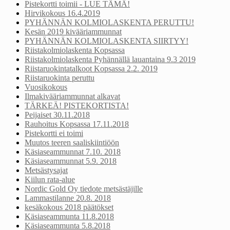
Pistekortti toimii - LUE TÄMÄ!
Hirvikokous 16.4.2019
PYHÄNNÄN KOLMIOLASKENTA PERUTTU!
Kesän 2019 kivääriammunnat
PYHÄNNÄN KOLMIOLASKENTA SIIRTYY!
Riistakolmiolaskenta Kopsassa
Riistakolmiolaskenta Pyhännällä lauantaina 9.3 2019
Riistaruokintatalkoot Kopsassa 2.2. 2019
Riistaruokinta peruttu
Vuosikokous
Ilmakivääriammunnat alkavat
TÄRKEÄ! PISTEKORTISTA!
Peijaiset 30.11.2018
Rauhoitus Kopsassa 17.11.2018
Pistekortti ei toimi
Muutos teeren saaliskiintiöön
Käsiaseammunnat 7.10. 2018
Käsiaseammunnat 5.9. 2018
Metsästysajat
Kiilun rata-alue
Nordic Gold Oy tiedote metsästäjille
Lammastilanne 20.8. 2018
kesäkokous 2018 päätökset
Käsiaseammunta 11.8.2018
Käsiaseammunta 5.8.2018