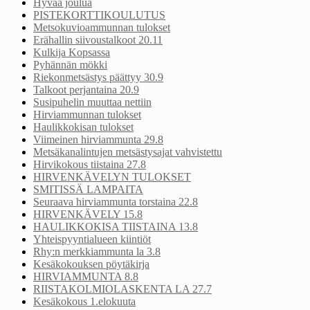
Hyvää joulua
PISTEKORTTIKOULUTUS
Metsokuvioammunnan tulokset
Erähallin siivoustalkoot 20.11
Kulkija Kopsassa
Pyhännän mökki
Riekonmetsästys päättyy 30.9
Talkoot perjantaina 20.9
Susipuhelin muuttaa nettiin
Hirviammunnan tulokset
Haulikkokisan tulokset
Viimeinen hirviammunta 29.8
Metsäkanalintujen metsästysajat vahvistettu
Hirvikokous tiistaina 27.8
HIRVENKÄVELYN TULOKSET
SMITISSÄ LAMPAITA
Seuraava hirviammunta torstaina 22.8
HIRVENKÄVELY 15.8
HAULIKKOKISA TIISTAINA 13.8
Yhteispyyntialueen kiintiöt
Rhy:n merkkiammunta la 3.8
Kesäkokouksen pöytäkirja
HIRVIAMMUNTA 8.8
RIISTAKOLMIOLASKENTA LA 27.7
Kesäkokous 1.elokuuta