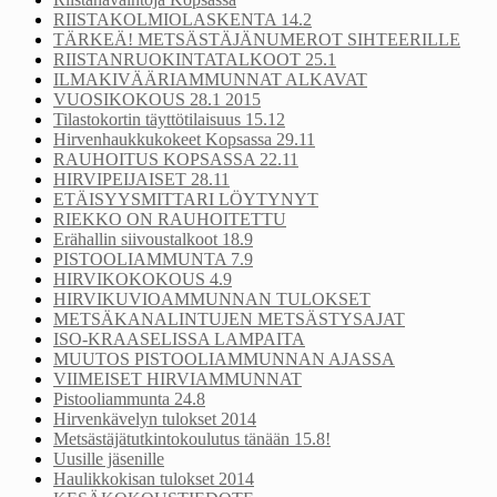
RIISTAKOLMIOLASKENTA 14.2
TÄRKEÄ! METSÄSTÄJÄNUMEROT SIHTEERILLE
RIISTANRUOKINTATALKOOT 25.1
ILMAKIVÄÄRIAMMUNNAT ALKAVAT
VUOSIKOKOUS 28.1 2015
Tilastokortin täyttötilaisuus 15.12
Hirvenhaukkukokeet Kopsassa 29.11
RAUHOITUS KOPSASSA 22.11
HIRVIPEIJAISET 28.11
ETÄISYYSMITTARI LÖYTYNYT
RIEKKO ON RAUHOITETTU
Erähallin siivoustalkoot 18.9
PISTOOLIAMMUNTA 7.9
HIRVIKOKOKOUS 4.9
HIRVIKUVIOAMMUNNAN TULOKSET
METSÄKANALINTUJEN METSÄSTYSAJAT
ISO-KRAASELISSA LAMPAITA
MUUTOS PISTOOLIAMMUNNAN AJASSA
VIIMEISET HIRVIAMMUNNAT
Pistooliammunta 24.8
Hirvenkävelyn tulokset 2014
Metsästäjätutkintokoulutus tänään 15.8!
Uusille jäsenille
Haulikkokisan tulokset 2014