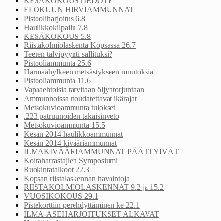
KESÄKOKOUSTIEDOTE
ELOKUUN HIRVIAMMUNNAT
Pistooliharjoitus 6.8
Haulikkokilpailu 7.8
KESÄKOKOUS 5.8
Riistakolmiolaskenta Kopsassa 26.7
Teeren talvipyynti sallituksi?
Pistooliammunta 25.6
Harmaahylkeen metsästykseen muutoksia
Pistooliammunta 11.6
Vapaaehtoisia tarvitaan öljyntorjuntaan
Ammunnoissa noudatettavat ikärajat
Metsokuvioammunta tulokset
.223 patruunoiden takaisinveto
Metsokuvioammunta 15.5
Kesän 2014 haulikkoammunnat
Kesän 2014 kivääriammunnat
ILMAKIVÄÄRIAMMUNNAT PÄÄTTYIVÄT
Koiraharrastajien Symposiumi
Ruokintatalkoot 22.3
Kopsan riistalaskennan havaintoja
RIISTAKOLMIOLASKENNAT 9.2 ja 15.2
VUOSIKOKOUS 29.1
Pistekorttiin perehdyttäminen ke 22.1
ILMA-ASEHARJOITUKSET ALKAVAT