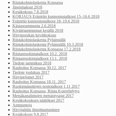
Riistakolmiolaskenta Kopsassa
Jäsenmaksut 2018
Kesäkokous 7.8.2018
KORJAUS Eräpirtin kunnostustalkoot 15–16.6 2018
Eräpirtin kunnostustalkoot 18–19.6 2018
Käsiaseammunta 2.6.2018
Kivääriammunnat kesällä 2018
Hirviporukan kevätkokous
Riistakolmiolaskenta Pyhännällä
Riistakolmiolaskenta Pyhännällä 10.3.2018
Riistakolmiolaskenta Kopsassa 17.2.2018
Riistanruokintatalkoot 10.2. 2018
Riistanruokintatalkoot 13.1. 2018
Tiedote tammikuu 2018
Rauhoitus Kopsassa 30.12. 2017
Tiedote joulukuu 2017
Hirvipeijaiset 2017
Rauhoitus Kopsassa 18.11. 2017
Ruokintalauttojen nostotalkoot 1.11 2017
Rauhoitus Kopsassa, Riista.fi-perehdytys
Metsäkanalintujen metsästysajat 2017
Kesäkokouksen päätökset 2017
Ammuntoja
Hirvijahtiin ilmoittautuminen
Kesäkokous 9.8.2017