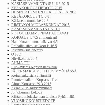
KÄSIASEAMMUNTA SU 16.8 2015
KESÄKOKOUSTIEDOTE 2015
UUSINTALASKENTA KOPSASSA 28.7
KESÄKOKOUS TO 6.8
Käsiaseammunta ke 22.7
RIISTAKOLMIOLASKENNAT 2015
KÄSIASEAMMUNTA LA 11.7
PISTOOLIAMMUNNAT ALKAVAT
KORJAUS to 7.5 ammuntaan!
Haulikkoammunnat alkavat 4.5
Erähallin siivoustalkoot la 16.5
Jäsenmaksut lähetetty
OTSO
Hirvikokous 20.4
AHMA TTI
Ruokavieras Kopsan haaskalla
JÄSENMAKSUPOSTITUS MYÖHÄSSÄ
Koiransukuisia Pyhännällä
Puuntekotalkoot Kopsassa 11.4
Ahma Kopsassa 29.3 2015
Kesän 2015 hirviammunnat
Johtokunnan kokous
Riistakolmiolaskennan tuloksia Pyhännältä
VUOSIKOKOUSTIEDOTE
Riistahavaintoja Kopsassa