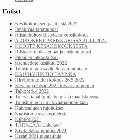
Uutiset
Kesäkokouksen päätöksiä 2025
Ilmakivääriammunnat
Riistanhoitoyhdistyksen vuosikokous
AJOKOKEET PREISKARISSA 21.10. 2022
KOOSTE KESÄKOKOUKSESTA
Riistakolmiolaskennat ja ensiapukurssi
Pikainen talkookutsu!
jäsentiedote kesäkuu 2022
Tutustuminen savikiekkoammuntaan
KAURISKIINTIÖ TÄYNNÄ
Hirviporukoiden kokous 26.5.2022
Kevään ja kesän 2022 kivääriammunnat
Talkoot 9.4.2022
Tulevia tapahtumia helmi- ja maaliskuussa
Tutustuminen ilmakivääriammuntaan
Kaivosalueen rajoitukset
Saariston sorsastusalueesta
Kiintiöt 2021
TÄRKEÄÄ. Lukekaa!
Savikiekkoammunta 2021
Kesän 2021 aikatauluja