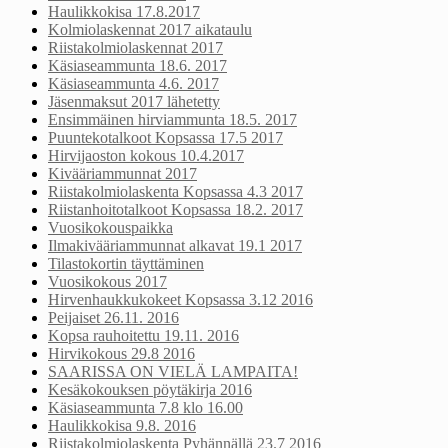
Haulikkokisa 17.8.2017
Kolmiolaskennat 2017 aikataulu
Riistakolmiolaskennat 2017
Käsiaseammunta 18.6. 2017
Käsiaseammunta 4.6. 2017
Jäsenmaksut 2017 lähetetty
Ensimmäinen hirviammunta 18.5. 2017
Puuntekotalkoot Kopsassa 17.5 2017
Hirvijaoston kokous 10.4.2017
Kivääriammunnat 2017
Riistakolmiolaskenta Kopsassa 4.3 2017
Riistanhoitotalkoot Kopsassa 18.2. 2017
Vuosikokouspaikka
Ilmakivääriammunnat alkavat 19.1 2017
Tilastokortin täyttäminen
Vuosikokous 2017
Hirvenhaukkukokeet Kopsassa 3.12 2016
Peijaiset 26.11. 2016
Kopsa rauhoitettu 19.11. 2016
Hirvikokous 29.8 2016
SAARISSA ON VIELÄ LAMPAITA!
Kesäkokouksen pöytäkirja 2016
Käsiaseammunta 7.8 klo 16.00
Haulikkokisa 9.8. 2016
Riistakolmiolaskenta Pyhännällä 23.7 2016