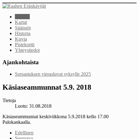
Etusivu
Kartat
Säännöt
Historia
Kuvia
Pistekortti
Yhteystiedot
Ajankohtaista
Sorsastuksen vierasluvat syksylle 2025
Käsiaseammunnat 5.9. 2018
Tietoja
Luotu: 31.08.2018
Käsiaseammunnat keskiviikkona 5.9.2018 kello 17.00
Palokankaalla.
Edellinen
Seuraava