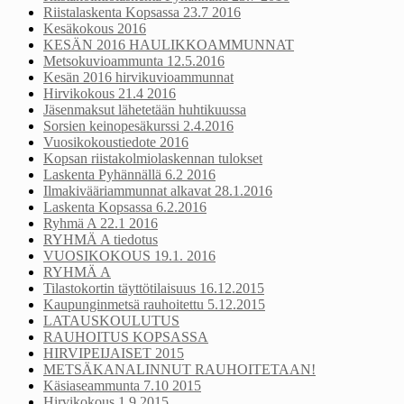
Riistalaskenta Kopsassa 23.7 2016
Kesäkokous 2016
KESÄN 2016 HAULIKKOAMMUNNAT
Metsokuvioammunta 12.5.2016
Kesän 2016 hirvikuvioammunnat
Hirvikokous 21.4 2016
Jäsenmaksut lähetetään huhtikuussa
Sorsien keinopesäkurssi 2.4.2016
Vuosikokoustiedote 2016
Kopsan riistakolmiolaskennan tulokset
Laskenta Pyhännällä 6.2 2016
Ilmakivääriammunnat alkavat 28.1.2016
Laskenta Kopsassa 6.2.2016
Ryhmä A 22.1 2016
RYHMÄ A tiedotus
VUOSIKOKOUS 19.1. 2016
RYHMÄ A
Tilastokortin täyttötilaisuus 16.12.2015
Kaupunginmetsä rauhoitettu 5.12.2015
LATAUSKOULUTUS
RAUHOITUS KOPSASSA
HIRVIPEIJAISET 2015
METSÄKANALINNUT RAUHOITETAAN!
Käsiaseammunta 7.10 2015
Hirvikokous 1.9 2015