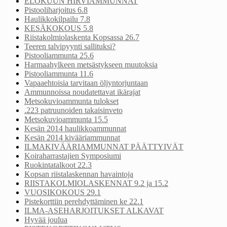
ELOKUUN HIRVIAMMUNNAT
Pistooliharjoitus 6.8
Haulikkokilpailu 7.8
KESÄKOKOUS 5.8
Riistakolmiolaskenta Kopsassa 26.7
Teeren talvipyynti sallituksi?
Pistooliammunta 25.6
Harmaahylkeen metsästykseen muutoksia
Pistooliammunta 11.6
Vapaaehtoisia tarvitaan öljyntorjuntaan
Ammunnoissa noudatettavat ikärajat
Metsokuvioammunta tulokset
.223 patruunoiden takaisinveto
Metsokuvioammunta 15.5
Kesän 2014 haulikkoammunnat
Kesän 2014 kivääriammunnat
ILMAKIVÄÄRIAMMUNNAT PÄÄTTYIVÄT
Koiraharrastajien Symposiumi
Ruokintatalkoot 22.3
Kopsan riistalaskennan havaintoja
RIISTAKOLMIOLASKENNAT 9.2 ja 15.2
VUOSIKOKOUS 29.1
Pistekorttiin perehdyttäminen ke 22.1
ILMA-ASEHARJOITUKSET ALKAVAT
Hyvää joulua