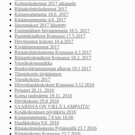
Kolmiolaskennat 2017 aikataulu
Riistakolmiolaskennat 2017
Käsiaseammunta 18.6. 2017
Käsiaseammunta 4.6. 2017
Jäsenmaksut 2017 lähetetty
Ensimmäinen hirviammunta 18.5. 2017
Puuntekotalkoot Kopsassa 17.5 2017
Hirvijaoston kokous 10.4.2017
Kivääriammunnat 2017
Riistakolmiolaskenta Kopsassa 4.3 2017
Riistanhoitotalkoot Kopsassa 18.2. 2017
Vuosikokouspaikka
Ilmakivääriammunnat alkavat 19.1 2017
Tilastokortin täyttäminen
Vuosikokous 2017
Hirvenhaukkukokeet Kopsassa 3.12 2016
Peijaiset 26.11. 2016
Kopsa rauhoitettu 19.11. 2016
Hirvikokous 29.8 2016
SAARISSA ON VIELÄ LAMPAITA!
Kesäkokouksen pöytäkirja 2016
Käsiaseammunta 7.8 klo 16.00
Haulikkokisa 9.8. 2016
Riistakolmiolaskenta Pyhännällä 23.7 2016
Riistalaskenta Kopsassa 23.7 2016