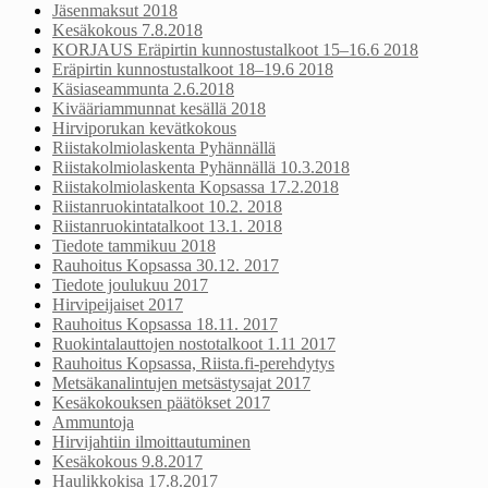
Jäsenmaksut 2018
Kesäkokous 7.8.2018
KORJAUS Eräpirtin kunnostustalkoot 15–16.6 2018
Eräpirtin kunnostustalkoot 18–19.6 2018
Käsiaseammunta 2.6.2018
Kivääriammunnat kesällä 2018
Hirviporukan kevätkokous
Riistakolmiolaskenta Pyhännällä
Riistakolmiolaskenta Pyhännällä 10.3.2018
Riistakolmiolaskenta Kopsassa 17.2.2018
Riistanruokintatalkoot 10.2. 2018
Riistanruokintatalkoot 13.1. 2018
Tiedote tammikuu 2018
Rauhoitus Kopsassa 30.12. 2017
Tiedote joulukuu 2017
Hirvipeijaiset 2017
Rauhoitus Kopsassa 18.11. 2017
Ruokintalauttojen nostotalkoot 1.11 2017
Rauhoitus Kopsassa, Riista.fi-perehdytys
Metsäkanalintujen metsästysajat 2017
Kesäkokouksen päätökset 2017
Ammuntoja
Hirvijahtiin ilmoittautuminen
Kesäkokous 9.8.2017
Haulikkokisa 17.8.2017