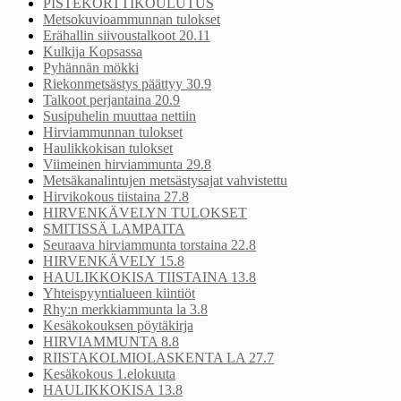
PISTEKORTTIKOULUTUS
Metsokuvioammunnan tulokset
Erähallin siivoustalkoot 20.11
Kulkija Kopsassa
Pyhännän mökki
Riekonmetsästys päättyy 30.9
Talkoot perjantaina 20.9
Susipuhelin muuttaa nettiin
Hirviammunnan tulokset
Haulikkokisan tulokset
Viimeinen hirviammunta 29.8
Metsäkanalintujen metsästysajat vahvistettu
Hirvikokous tiistaina 27.8
HIRVENKÄVELYN TULOKSET
SMITISSÄ LAMPAITA
Seuraava hirviammunta torstaina 22.8
HIRVENKÄVELY 15.8
HAULIKKOKISA TIISTAINA 13.8
Yhteispyyntialueen kiintiöt
Rhy:n merkkiammunta la 3.8
Kesäkokouksen pöytäkirja
HIRVIAMMUNTA 8.8
RIISTAKOLMIOLASKENTA LA 27.7
Kesäkokous 1.elokuuta
HAULIKKOKISA 13.8