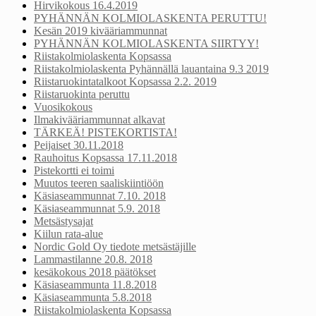
Hirvikokous 16.4.2019
PYHÄNNÄN KOLMIOLASKENTA PERUTTU!
Kesän 2019 kivääriammunnat
PYHÄNNÄN KOLMIOLASKENTA SIIRTYY!
Riistakolmiolaskenta Kopsassa
Riistakolmiolaskenta Pyhännällä lauantaina 9.3 2019
Riistaruokintatalkoot Kopsassa 2.2. 2019
Riistaruokinta peruttu
Vuosikokous
Ilmakivääriammunnat alkavat
TÄRKEÄ! PISTEKORTISTA!
Peijaiset 30.11.2018
Rauhoitus Kopsassa 17.11.2018
Pistekortti ei toimi
Muutos teeren saaliskiintiöön
Käsiaseammunnat 7.10. 2018
Käsiaseammunnat 5.9. 2018
Metsästysajat
Kiilun rata-alue
Nordic Gold Oy tiedote metsästäjille
Lammastilanne 20.8. 2018
kesäkokous 2018 päätökset
Käsiaseammunta 11.8.2018
Käsiaseammunta 5.8.2018
Riistakolmiolaskenta Kopsassa