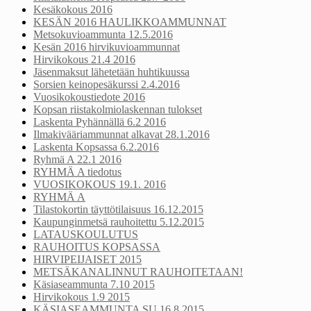
Kesäkokous 2016
KESÄN 2016 HAULIKKOAMMUNNAT
Metsokuvioammunta 12.5.2016
Kesän 2016 hirvikuvioammunnat
Hirvikokous 21.4 2016
Jäsenmaksut lähetetään huhtikuussa
Sorsien keinopesäkurssi 2.4.2016
Vuosikokoustiedote 2016
Kopsan riistakolmiolaskennan tulokset
Laskenta Pyhännällä 6.2 2016
Ilmakivääriammunnat alkavat 28.1.2016
Laskenta Kopsassa 6.2.2016
Ryhmä A 22.1 2016
RYHMÄ A tiedotus
VUOSIKOKOUS 19.1. 2016
RYHMÄ A
Tilastokortin täyttötilaisuus 16.12.2015
Kaupunginmetsä rauhoitettu 5.12.2015
LATAUSKOULUTUS
RAUHOITUS KOPSASSA
HIRVIPEIJAISET 2015
METSÄKANALINNUT RAUHOITETAAN!
Käsiaseammunta 7.10 2015
Hirvikokous 1.9 2015
KÄSIASEAMMUNTA SU 16.8 2015