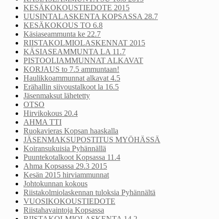
KESÄKOKOUSTIEDOTE 2015
UUSINTALASKENTA KOPSASSA 28.7
KESÄKOKOUS TO 6.8
Käsiaseammunta ke 22.7
RIISTAKOLMIOLASKENNAT 2015
KÄSIASEAMMUNTA LA 11.7
PISTOOLIAMMUNNAT ALKAVAT
KORJAUS to 7.5 ammuntaan!
Haulikkoammunnat alkavat 4.5
Erähallin siivoustalkoot la 16.5
Jäsenmaksut lähetetty
OTSO
Hirvikokous 20.4
AHMA TTI
Ruokavieras Kopsan haaskalla
JÄSENMAKSUPOSTITUS MYÖHÄSSÄ
Koiransukuisia Pyhännällä
Puuntekotalkoot Kopsassa 11.4
Ahma Kopsassa 29.3 2015
Kesän 2015 hirviammunnat
Johtokunnan kokous
Riistakolmiolaskennan tuloksia Pyhännältä
VUOSIKOKOUSTIEDOTE
Riistahavaintoja Kopsassa
RIISTAKOLMIOLASKENTA 14.2