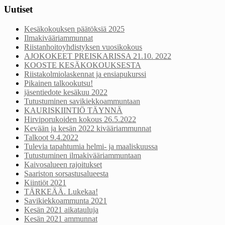
Uutiset
Kesäkokouksen päätöksiä 2025
Ilmakivääriammunnat
Riistanhoitoyhdistyksen vuosikokous
AJOKOKEET PREISKARISSA 21.10. 2022
KOOSTE KESÄKOKOUKSESTA
Riistakolmiolaskennat ja ensiapukurssi
Pikainen talkookutsu!
jäsentiedote kesäkuu 2022
Tutustuminen savikiekkoammuntaan
KAURISKIINTIÖ TÄYNNÄ
Hirviporukoiden kokous 26.5.2022
Kevään ja kesän 2022 kivääriammunnat
Talkoot 9.4.2022
Tulevia tapahtumia helmi- ja maaliskuussa
Tutustuminen ilmakivääriammuntaan
Kaivosalueen rajoitukset
Saariston sorsastusalueesta
Kiintiöt 2021
TÄRKEÄÄ. Lukekaa!
Savikiekkoammunta 2021
Kesän 2021 aikatauluja
Kesän 2021 ammunnat