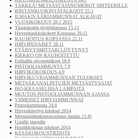
TÄRKEÄ! METSÄSTÄJÄNUMEROT SIHTEERILLE
RIISTANRUOKINTATALKOOT 25.1
ILMAKIVÄÄRIAMMUNNAT ALKAVAT
VUOSIKOKOUS 28.1 2015
Tilastokortin täyttötilaisuus 15.12
Hirvenhaukkukokeet Kopsassa 29.11
RAUHOITUS KOPSASSA 22.11
HIRVIPEIJAISET 28.11
ETÄISYYSMITTARI LÖYTYNYT
RIEKKO ON RAUHOITETTU
Erähallin siivoustalkoot 18.9
PISTOOLIAMMUNTA 7.9
HIRVIKOKOKOUS 4.9
HIRVIKUVIOAMMUNNAN TULOKSET
METSÄKANALINTUJEN METSÄSTYSAJAT
ISO-KRAASELISSA LAMPAITA
MUUTOS PISTOOLIAMMUNNAN AJASSA
VIIMEISET HIRVIAMMUNNAT
Pistooliammunta 24.8
Hirvenkävelyn tulokset 2014
Metsästäjätutkintokoulutus tänään 15.8!
Uusille jäsenille
Haulikkokisan tulokset 2014
KESÄKOKOUSTIEDOTE