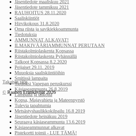
Jäsentiedote maaliskuu 2021
Jäsentiedote tammikuu 2021
RAUHOITUS 28.11.2020
Saaliskiintiöt
Hirvikokous 31.8.2020
Oma riista ja savikiekkoammunta
Tiedotuksia
AMMUNNAT ALKAVAT!
ILMAKIVÄÄRIAMMUNNAT PERUTAAN
Riistakolmiolaskenta Kopsassa
Riistakolmiolaskenta Pyhännällä
Talkoot Kopsassa 8.2.2020
Peijaiset 29.11. 2019
Muuoksia saaliskiintiöihin
Smitissä lampaita
Takaisin ylös
Tiedoksi Vapepan peruskurssi
Käsiaseammunta 26.8.2019
©
Raahen Eränkävijät 2026
Lampaita ja talkoita
Kopsa, Majavahieta ja Mateenpyrstö
Tulevia tapahtumia
Metsästyshaulikkokilpailu 16.8 2019
Jäsentiedote heinäkuu 2019
Seuraava käsiaseammunta 13.6.2019
Käsiaseammunnat alkavat
Pistekortti toimii - LUE TÄMÄ!