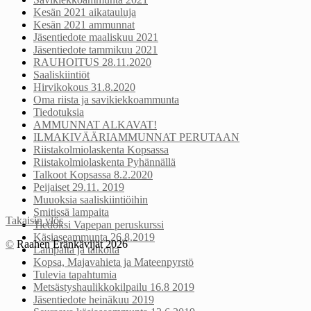
Kesän 2021 aikatauluja
Kesän 2021 ammunnat
Jäsentiedote maaliskuu 2021
Jäsentiedote tammikuu 2021
RAUHOITUS 28.11.2020
Saaliskiintiöt
Hirvikokous 31.8.2020
Oma riista ja savikiekkoammunta
Tiedotuksia
AMMUNNAT ALKAVAT!
ILMAKIVÄÄRIAMMUNNAT PERUTAAN
Riistakolmiolaskenta Kopsassa
Riistakolmiolaskenta Pyhännällä
Talkoot Kopsassa 8.2.2020
Peijaiset 29.11. 2019
Muuoksia saaliskiintiöihin
Smitissä lampaita
Takaisin ylös
Tiedoksi Vapepan peruskurssi
Käsiaseammunta 26.8.2019
©
Raahen Eränkävijät 2026
Lampaita ja talkoita
Kopsa, Majavahieta ja Mateenpyrstö
Tulevia tapahtumia
Metsästyshaulikkokilpailu 16.8 2019
Jäsentiedote heinäkuu 2019