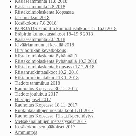
Käsiaseammunta 11.8.2018
Käsiaseammunta 5.8.2018
Riistakolmiolaskenta Kopsassa
Jäsenmaksut 2018
Kesäkokous 7.8.2018
KORJAUS Eräpirtin kunnostustalkoot 15–16.6 2018
Eräpirtin kunnostustalkoot 18–19.6 2018
Käsiaseammunta 2.6.2018
Kivääriammunnat kesällä 2018
Hirviporukan kevätkokous
Riistakolmiolaskenta Pyhännällä
Riistakolmiolaskenta Pyhännällä 10.3.2018
Riistakolmiolaskenta Kopsassa 17.2.2018
Riistanruokintatalkoot 10.2. 2018
Riistanruokintatalkoot 13.1. 2018
Tiedote tammikuu 2018
Rauhoitus Kopsassa 30.12. 2017
Tiedote joulukuu 2017
Hirvipeijaiset 2017
Rauhoitus Kopsassa 18.11. 2017
Ruokintalauttojen nostotalkoot 1.11 2017
Rauhoitus Kopsassa, Riista.fi-perehdytys
Metsäkanalintujen metsästysajat 2017
Kesäkokouksen päätökset 2017
Ammuntoja