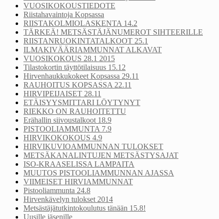
VUOSIKOKOUSTIEDOTE
Riistahavaintoja Kopsassa
RIISTAKOLMIOLASKENTA 14.2
TÄRKEÄ! METSÄSTÄJÄNUMEROT SIHTEERILLE
RIISTANRUOKINTATALKOOT 25.1
ILMAKIVÄÄRIAMMUNNAT ALKAVAT
VUOSIKOKOUS 28.1 2015
Tilastokortin täyttötilaisuus 15.12
Hirvenhaukkukokeet Kopsassa 29.11
RAUHOITUS KOPSASSA 22.11
HIRVIPEIJAISET 28.11
ETÄISYYSMITTARI LÖYTYNYT
RIEKKO ON RAUHOITETTU
Erähallin siivoustalkoot 18.9
PISTOOLIAMMUNTA 7.9
HIRVIKOKOKOUS 4.9
HIRVIKUVIOAMMUNNAN TULOKSET
METSÄKANALINTUJEN METSÄSTYSAJAT
ISO-KRAASELISSA LAMPAITA
MUUTOS PISTOOLIAMMUNNAN AJASSA
VIIMEISET HIRVIAMMUNNAT
Pistooliammunta 24.8
Hirvenkävelyn tulokset 2014
Metsästäjätutkintokoulutus tänään 15.8!
Uusille jäsenille