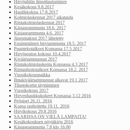
Hirvijahtiin ilmoittautuminen
Kesäkokous 9.8.2017
Haulikkokisa 17.8.2017
Kolmiolaskennat 2017 aikataulu
Riistakolmiolaskennat 2017
Käsiaseammunta 18.6. 2017
Käsiaseammunta 4.6. 2017
Jäsenmaksut 2017 lähetetty
Ensimmäinen hirviammunta 18.5. 2017
Puuntekotalkoot Kopsassa 17.5 2017
Hirvijaoston kokous 10.4.2017
Kivääriammunnat 2017
Riistakolmiolaskenta Kopsassa 4.3 2017
Riistanhoitotalkoot Kopsassa 18.2. 2017
Vuosikokouspaikka
Ilmakivääriammunnat alkavat 19.1 2017
Tilastokortin täyttäminen
Vuosikokous 2017
Hirvenhaukkukokeet Kopsassa 3.12 2016
Peijaiset 26.11. 2016
Kopsa rauhoitettu 19.11. 2016
Hirvikokous 29.8 2016
SAARISSA ON VIELÄ LAMPAITA!
Kesäkokouksen pöytäkirja 2016
Käsiaseammunta 7.8 klo 16.00