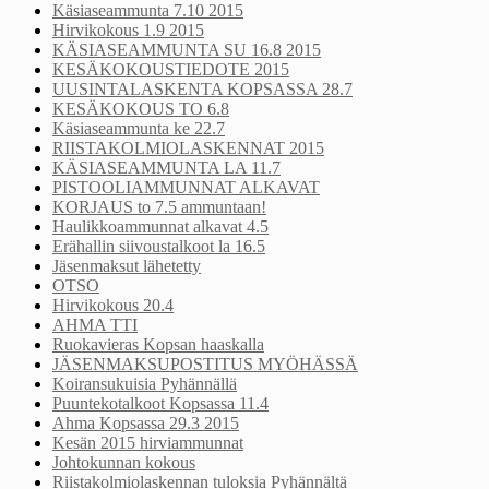
Käsiaseammunta 7.10 2015
Hirvikokous 1.9 2015
KÄSIASEAMMUNTA SU 16.8 2015
KESÄKOKOUSTIEDOTE 2015
UUSINTALASKENTA KOPSASSA 28.7
KESÄKOKOUS TO 6.8
Käsiaseammunta ke 22.7
RIISTAKOLMIOLASKENNAT 2015
KÄSIASEAMMUNTA LA 11.7
PISTOOLIAMMUNNAT ALKAVAT
KORJAUS to 7.5 ammuntaan!
Haulikkoammunnat alkavat 4.5
Erähallin siivoustalkoot la 16.5
Jäsenmaksut lähetetty
OTSO
Hirvikokous 20.4
AHMA TTI
Ruokavieras Kopsan haaskalla
JÄSENMAKSUPOSTITUS MYÖHÄSSÄ
Koiransukuisia Pyhännällä
Puuntekotalkoot Kopsassa 11.4
Ahma Kopsassa 29.3 2015
Kesän 2015 hirviammunnat
Johtokunnan kokous
Riistakolmiolaskennan tuloksia Pyhännältä