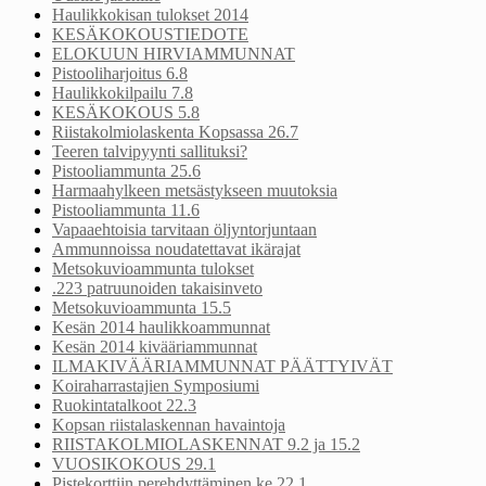
Haulikkokisan tulokset 2014
KESÄKOKOUSTIEDOTE
ELOKUUN HIRVIAMMUNNAT
Pistooliharjoitus 6.8
Haulikkokilpailu 7.8
KESÄKOKOUS 5.8
Riistakolmiolaskenta Kopsassa 26.7
Teeren talvipyynti sallituksi?
Pistooliammunta 25.6
Harmaahylkeen metsästykseen muutoksia
Pistooliammunta 11.6
Vapaaehtoisia tarvitaan öljyntorjuntaan
Ammunnoissa noudatettavat ikärajat
Metsokuvioammunta tulokset
.223 patruunoiden takaisinveto
Metsokuvioammunta 15.5
Kesän 2014 haulikkoammunnat
Kesän 2014 kivääriammunnat
ILMAKIVÄÄRIAMMUNNAT PÄÄTTYIVÄT
Koiraharrastajien Symposiumi
Ruokintatalkoot 22.3
Kopsan riistalaskennan havaintoja
RIISTAKOLMIOLASKENNAT 9.2 ja 15.2
VUOSIKOKOUS 29.1
Pistekorttiin perehdyttäminen ke 22.1