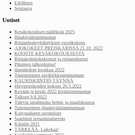
Edellinen
Seuraava
Uutiset
Kesäkokouksen päätöksiä 2025
Ilmakivääriammunnat
Riistanhoitoyhdistyksen vuosikokous
AJOKOKEET PREISKARISSA 21.10. 2022
KOOSTE KESÄKOKOUKSESTA
Riistakolmiolaskennat ja ensiapukurssi
Pikainen talkookutsu!
jäsentiedote kesäkuu 2022
Tutustuminen savikiekkoammuntaan
KAURISKIINTIÖ TÄYNNÄ
Hirviporukoiden kokous 26.5.2022
Kevään ja kesän 2022 kivääriammunnat
Talkoot 9.4.2022
Tulevia tapahtumia helmi- ja maaliskuussa
Tutustuminen ilmakivääriammuntaan
Kaivosalueen rajoitukset
Saariston sorsastusalueesta
Kiintiöt 2021
TÄRKEÄÄ. Lukekaa!
Savikiekkoammunta 2021