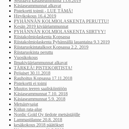
Seuraava käsiaseammunta 13.6.2019
Käsiaseammunnat alkavat
Pistekortti toimii - LUE TÄMÄ!
Hirvikokous 16.4.2019
PYHÄNNÄN KOLMIOLASKENTA PERUTTU!
Kesän 2019 kivääriammunnat
PYHÄNNÄN KOLMIOLASKENTA SIIRTYY!
Riistakolmiolaskenta Kopsassa
Riistakolmiolaskenta Pyhännällä lauantaina 9.3 2019
Riistaruokintatalkoot Kopsassa 2.2. 2019
Riistaruokinta peruttu
Vuosikokous
Ilmakivääriammunnat alkavat
TÄRKEÄ! PISTEKORTISTA!
Peijaiset 30.11.2018
Rauhoitus Kopsassa 17.11.2018
Pistekortti ei toimi
Muutos teeren saaliskiintiöön
Käsiaseammunnat 7.10. 2018
Käsiaseammunnat 5.9. 2018
Metsästysajat
Kiilun rata-alue
Nordic Gold Oy tiedote metsästäjille
Lammastilanne 20.8. 2018
kesäkokous 2018 päätökset