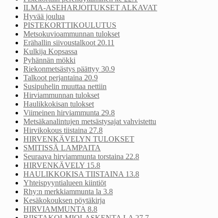
ILMA-ASEHARJOITUKSET ALKAVAT
Hyvää joulua
PISTEKORTTIKOULUTUS
Metsokuvioammunnan tulokset
Erähallin siivoustalkoot 20.11
Kulkija Kopsassa
Pyhännän mökki
Riekonmetsästys päättyy 30.9
Talkoot perjantaina 20.9
Susipuhelin muuttaa nettiin
Hirviammunnan tulokset
Haulikkokisan tulokset
Viimeinen hirviammunta 29.8
Metsäkanalintujen metsästysajat vahvistettu
Hirvikokous tiistaina 27.8
HIRVENKÄVELYN TULOKSET
SMITISSÄ LAMPAITA
Seuraava hirviammunta torstaina 22.8
HIRVENKÄVELY 15.8
HAULIKKOKISA TIISTAINA 13.8
Yhteispyyntialueen kiintiöt
Rhy:n merkkiammunta la 3.8
Kesäkokouksen pöytäkirja
HIRVIAMMUNTA 8.8
RIISTAKOLMIOLASKENTA LA 27.7