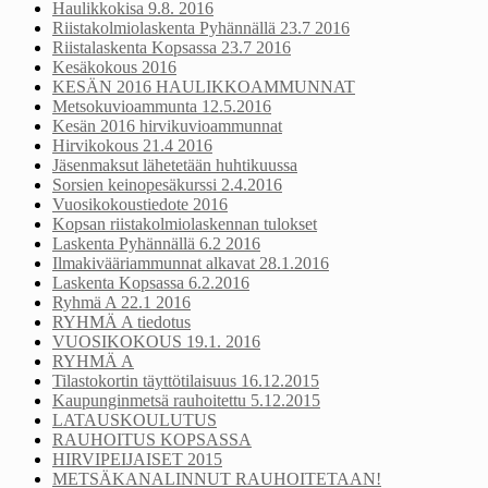
Haulikkokisa 9.8. 2016
Riistakolmiolaskenta Pyhännällä 23.7 2016
Riistalaskenta Kopsassa 23.7 2016
Kesäkokous 2016
KESÄN 2016 HAULIKKOAMMUNNAT
Metsokuvioammunta 12.5.2016
Kesän 2016 hirvikuvioammunnat
Hirvikokous 21.4 2016
Jäsenmaksut lähetetään huhtikuussa
Sorsien keinopesäkurssi 2.4.2016
Vuosikokoustiedote 2016
Kopsan riistakolmiolaskennan tulokset
Laskenta Pyhännällä 6.2 2016
Ilmakivääriammunnat alkavat 28.1.2016
Laskenta Kopsassa 6.2.2016
Ryhmä A 22.1 2016
RYHMÄ A tiedotus
VUOSIKOKOUS 19.1. 2016
RYHMÄ A
Tilastokortin täyttötilaisuus 16.12.2015
Kaupunginmetsä rauhoitettu 5.12.2015
LATAUSKOULUTUS
RAUHOITUS KOPSASSA
HIRVIPEIJAISET 2015
METSÄKANALINNUT RAUHOITETAAN!