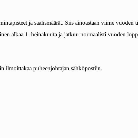
mintapisteet ja saalismäärät. Siis ainoastaan viime vuoden t
aminen alkaa 1. heinäkuuta ja jatkuu normaalisti vuoden lo
iin ilmoittakaa puheenjohtajan sähköpostiin.