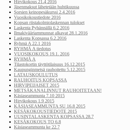
Hirvikokous 21.4 2016
Jäsenmaksut lähetetään huhtikuussa
Sorsien keinopesäkurssi 2.4.2016
Vuosikokoustiedote 2016
Kopsan riistakolmiolaskennan tulokset
Laskenta Pyhännällä 6.2 2016
Ilmakivääriammunnat alkavat 28.1.2016
Laskenta Kopsassa 6.2.2016
Ryhmä A 22.1 2016
RYHMÄ A tiedotus
VUOSIKOKOUS 19.1. 2016
RYHMÄ A
Tilastokortin täyttötilaisuus 16.12.2015
Kaupunginmetsä rauhoitettu 5.12.2015
LATAUSKOULUTUS
RAUHOITUS KOPSASSA
HIRVIPEIJAISET 2015
METSÄKANALINNUT RAUHOITETAAN!
Käsiaseammunta 7.10 2015
Hirvikokous 1.9 2015
KÄSIASEAMMUNTA SU 16.8 2015
KESÄKOKOUSTIEDOTE 2015
UUSINTALASKENTA KOPSASSA 28.7
KESÄKOKOUS TO 6.8
Käsiaseammunta ke 22.7