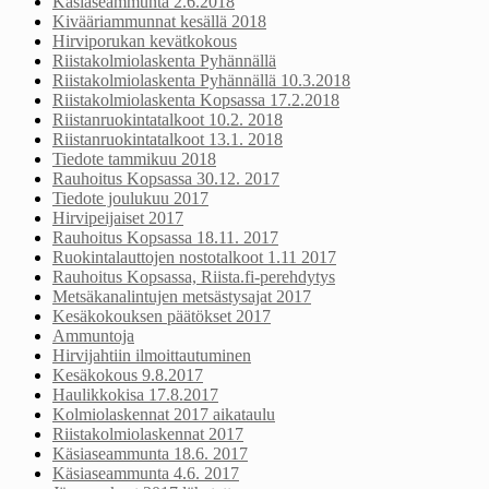
Käsiaseammunta 2.6.2018
Kivääriammunnat kesällä 2018
Hirviporukan kevätkokous
Riistakolmiolaskenta Pyhännällä
Riistakolmiolaskenta Pyhännällä 10.3.2018
Riistakolmiolaskenta Kopsassa 17.2.2018
Riistanruokintatalkoot 10.2. 2018
Riistanruokintatalkoot 13.1. 2018
Tiedote tammikuu 2018
Rauhoitus Kopsassa 30.12. 2017
Tiedote joulukuu 2017
Hirvipeijaiset 2017
Rauhoitus Kopsassa 18.11. 2017
Ruokintalauttojen nostotalkoot 1.11 2017
Rauhoitus Kopsassa, Riista.fi-perehdytys
Metsäkanalintujen metsästysajat 2017
Kesäkokouksen päätökset 2017
Ammuntoja
Hirvijahtiin ilmoittautuminen
Kesäkokous 9.8.2017
Haulikkokisa 17.8.2017
Kolmiolaskennat 2017 aikataulu
Riistakolmiolaskennat 2017
Käsiaseammunta 18.6. 2017
Käsiaseammunta 4.6. 2017