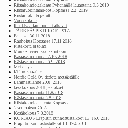
Riistakolmiolaskenta Pyhännällä lauantaina 9.3 2019
Riistaruokintatalkoot Kopsassa 2.2. 2019
Riistaruokinta peruttu
Vuosikokous
Ilmakivääriammunnat alkavat
TÄRKEÄ! PISTEKORTISTA!
Peijaiset 30.11.2018
Rauhoitus Kopsassa 17.11.2018
Pistekortti ei toimi
Muutos teeren saaliskiintiöön
Käsiaseammunnat 7.10. 2018
Käsiaseammunnat 5.9. 2018
Metsästysajat
Kiilun rata-alue
Nordic Gold Oy tiedote metsästäjille
Lammastilanne 20.8. 2018
kesäkokous 2018 päätökset
Käsiaseammunta 11.8.2018
Käsiaseammunta 5.8.2018
Riistakolmiolaskenta Kopsassa
Jäsenmaksut 2018
Kesäkokous 7.8.2018
KORJAUS Eräpirtin kunnostustalkoot 15–16.6 2018
Eräpirtin kunnostustalkoot 18–19.6 2018