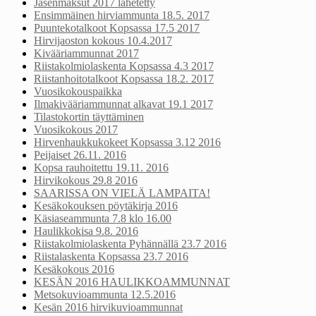
Jäsenmaksut 2017 lähetetty
Ensimmäinen hirviammunta 18.5. 2017
Puuntekotalkoot Kopsassa 17.5 2017
Hirvijaoston kokous 10.4.2017
Kivääriammunnat 2017
Riistakolmiolaskenta Kopsassa 4.3 2017
Riistanhoitotalkoot Kopsassa 18.2. 2017
Vuosikokouspaikka
Ilmakivääriammunnat alkavat 19.1 2017
Tilastokortin täyttäminen
Vuosikokous 2017
Hirvenhaukkukokeet Kopsassa 3.12 2016
Peijaiset 26.11. 2016
Kopsa rauhoitettu 19.11. 2016
Hirvikokous 29.8 2016
SAARISSA ON VIELÄ LAMPAITA!
Kesäkokouksen pöytäkirja 2016
Käsiaseammunta 7.8 klo 16.00
Haulikkokisa 9.8. 2016
Riistakolmiolaskenta Pyhännällä 23.7 2016
Riistalaskenta Kopsassa 23.7 2016
Kesäkokous 2016
KESÄN 2016 HAULIKKOAMMUNNAT
Metsokuvioammunta 12.5.2016
Kesän 2016 hirvikuvioammunnat