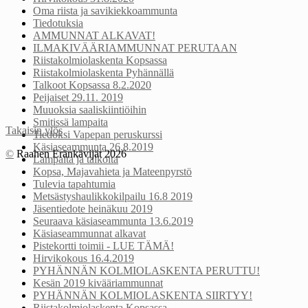
Oma riista ja savikiekkoammunta
Tiedotuksia
AMMUNNAT ALKAVAT!
ILMAKIVÄÄRIAMMUNNAT PERUTAAN
Riistakolmiolaskenta Kopsassa
Riistakolmiolaskenta Pyhännällä
Talkoot Kopsassa 8.2.2020
Peijaiset 29.11. 2019
Muuoksia saaliskiintiöihin
Smitissä lampaita
Takaisin ylös
Tiedoksi Vapepan peruskurssi
Käsiaseammunta 26.8.2019
©
Raahen Eränkävijät 2026
Lampaita ja talkoita
Kopsa, Majavahieta ja Mateenpyrstö
Tulevia tapahtumia
Metsästyshaulikkokilpailu 16.8 2019
Jäsentiedote heinäkuu 2019
Seuraava käsiaseammunta 13.6.2019
Käsiaseammunnat alkavat
Pistekortti toimii - LUE TÄMÄ!
Hirvikokous 16.4.2019
PYHÄNNÄN KOLMIOLASKENTA PERUTTU!
Kesän 2019 kivääriammunnat
PYHÄNNÄN KOLMIOLASKENTA SIIRTYY!
Riistakolmiolaskenta Kopsassa