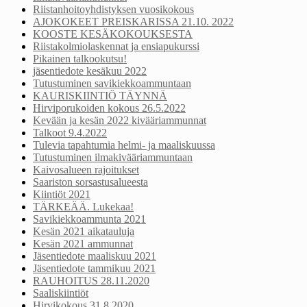
Riistanhoitoyhdistyksen vuosikokous
AJOKOKEET PREISKARISSA 21.10. 2022
KOOSTE KESÄKOKOUKSESTA
Riistakolmiolaskennat ja ensiapukurssi
Pikainen talkookutsu!
jäsentiedote kesäkuu 2022
Tutustuminen savikiekkoammuntaan
KAURISKIINTIÖ TÄYNNÄ
Hirviporukoiden kokous 26.5.2022
Kevään ja kesän 2022 kivääriammunnat
Talkoot 9.4.2022
Tulevia tapahtumia helmi- ja maaliskuussa
Tutustuminen ilmakivääriammuntaan
Kaivosalueen rajoitukset
Saariston sorsastusalueesta
Kiintiöt 2021
TÄRKEÄÄ. Lukekaa!
Savikiekkoammunta 2021
Kesän 2021 aikatauluja
Kesän 2021 ammunnat
Jäsentiedote maaliskuu 2021
Jäsentiedote tammikuu 2021
RAUHOITUS 28.11.2020
Saaliskiintiöt
Hirvikokous 31.8.2020