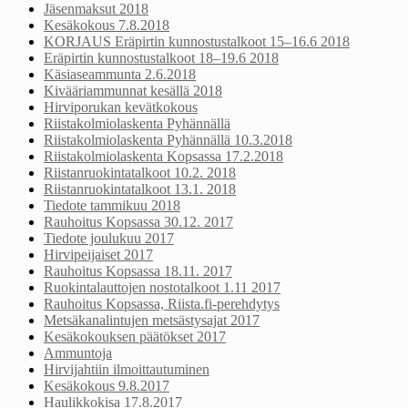
Jäsenmaksut 2018
Kesäkokous 7.8.2018
KORJAUS Eräpirtin kunnostustalkoot 15–16.6 2018
Eräpirtin kunnostustalkoot 18–19.6 2018
Käsiaseammunta 2.6.2018
Kivääriammunnat kesällä 2018
Hirviporukan kevätkokous
Riistakolmiolaskenta Pyhännällä
Riistakolmiolaskenta Pyhännällä 10.3.2018
Riistakolmiolaskenta Kopsassa 17.2.2018
Riistanruokintatalkoot 10.2. 2018
Riistanruokintatalkoot 13.1. 2018
Tiedote tammikuu 2018
Rauhoitus Kopsassa 30.12. 2017
Tiedote joulukuu 2017
Hirvipeijaiset 2017
Rauhoitus Kopsassa 18.11. 2017
Ruokintalauttojen nostotalkoot 1.11 2017
Rauhoitus Kopsassa, Riista.fi-perehdytys
Metsäkanalintujen metsästysajat 2017
Kesäkokouksen päätökset 2017
Ammuntoja
Hirvijahtiin ilmoittautuminen
Kesäkokous 9.8.2017
Haulikkokisa 17.8.2017