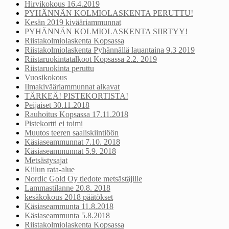
Hirvikokous 16.4.2019
PYHÄNNÄN KOLMIOLASKENTA PERUTTU!
Kesän 2019 kivääriammunnat
PYHÄNNÄN KOLMIOLASKENTA SIIRTYY!
Riistakolmiolaskenta Kopsassa
Riistakolmiolaskenta Pyhännällä lauantaina 9.3 2019
Riistaruokintatalkoot Kopsassa 2.2. 2019
Riistaruokinta peruttu
Vuosikokous
Ilmakivääriammunnat alkavat
TÄRKEÄ! PISTEKORTISTA!
Peijaiset 30.11.2018
Rauhoitus Kopsassa 17.11.2018
Pistekortti ei toimi
Muutos teeren saaliskiintiöön
Käsiaseammunnat 7.10. 2018
Käsiaseammunnat 5.9. 2018
Metsästysajat
Kiilun rata-alue
Nordic Gold Oy tiedote metsästäjille
Lammastilanne 20.8. 2018
kesäkokous 2018 päätökset
Käsiaseammunta 11.8.2018
Käsiaseammunta 5.8.2018
Riistakolmiolaskenta Kopsassa