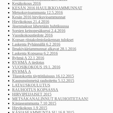
Kesäkokous 2016
KESÄN 2016 HAULIKKOAMMUNNAT
Metsokuvioammunta 12.5.2016
Kesän 2016 hirvikuvioammunnat
Hirvikokous 21.4 2016
Jäsenmaksut lähetetään huhtikuussa
Sorsien keinopesäkurssi 2.4.2016
Vuosikokoustiedote 2016
Kopsan riistakolmiolaskennan tulokset
Laskenta Pyhännällä 6.2 2016
Ilmakivääriammunnat alkavat 28.1.2016
Laskenta Kopsassa 6.2.2016
Ryhmä A 22.1 2016
RYHMÄ A tiedotus
VUOSIKOKOUS 19.1. 2016
RYHMÄ A
Tilastokortin täyttötilaisuus 16.12.2015
Kaupunginmetsä rauhoitettu 5.12.2015
LATAUSKOULUTUS
RAUHOITUS KOPSASSA
HIRVIPEIJAISET 2015
METSÄKANALINNUT RAUHOITETAAN!
Käsiaseammunta 7.10 2015
Hirvikokous 1.9 2015
KÄSIASEAMMUNTA SU 16.8 2015