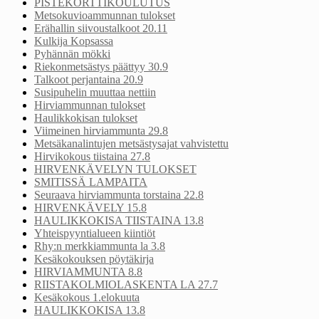
PISTEKORTTIKOULUTUS
Metsokuvioammunnan tulokset
Erähallin siivoustalkoot 20.11
Kulkija Kopsassa
Pyhännän mökki
Riekonmetsästys päättyy 30.9
Talkoot perjantaina 20.9
Susipuhelin muuttaa nettiin
Hirviammunnan tulokset
Haulikkokisan tulokset
Viimeinen hirviammunta 29.8
Metsäkanalintujen metsästysajat vahvistettu
Hirvikokous tiistaina 27.8
HIRVENKÄVELYN TULOKSET
SMITISSÄ LAMPAITA
Seuraava hirviammunta torstaina 22.8
HIRVENKÄVELY 15.8
HAULIKKOKISA TIISTAINA 13.8
Yhteispyyntialueen kiintiöt
Rhy:n merkkiammunta la 3.8
Kesäkokouksen pöytäkirja
HIRVIAMMUNTA 8.8
RIISTAKOLMIOLASKENTA LA 27.7
Kesäkokous 1.elokuuta
HAULIKKOKISA 13.8