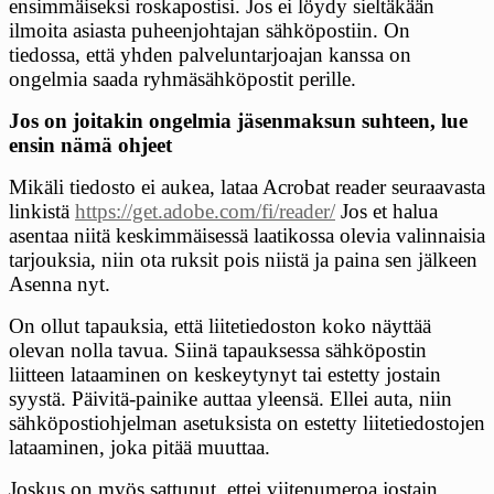
ensimmäiseksi roskapostisi. Jos ei löydy sieltäkään
ilmoita asiasta puheenjohtajan sähköpostiin. On
tiedossa, että yhden palveluntarjoajan kanssa on
ongelmia saada ryhmäsähköpostit perille.
Jos on joitakin ongelmia jäsenmaksun suhteen, lue
ensin nämä ohjeet
Mikäli tiedosto ei aukea, lataa Acrobat reader seuraavasta
linkistä
https://get.adobe.com/fi/reader/
Jos et halua
asentaa niitä keskimmäisessä laatikossa olevia valinnaisia
tarjouksia, niin ota ruksit pois niistä ja paina sen jälkeen
Asenna nyt.
On ollut tapauksia, että liitetiedoston koko näyttää
olevan nolla tavua. Siinä tapauksessa sähköpostin
liitteen lataaminen on keskeytynyt tai estetty jostain
syystä. Päivitä-painike auttaa yleensä. Ellei auta, niin
sähköpostiohjelman asetuksista on estetty liitetiedostojen
lataaminen, joka pitää muuttaa.
Joskus on myös sattunut, ettei viitenumeroa jostain