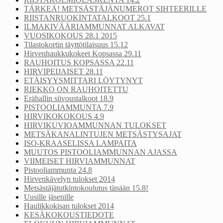
TÄRKEÄ! METSÄSTÄJÄNUMEROT SIHTEERILLE
RIISTANRUOKINTATALKOOT 25.1
ILMAKIVÄÄRIAMMUNNAT ALKAVAT
VUOSIKOKOUS 28.1 2015
Tilastokortin täyttötilaisuus 15.12
Hirvenhaukkukokeet Kopsassa 29.11
RAUHOITUS KOPSASSA 22.11
HIRVIPEIJAISET 28.11
ETÄISYYSMITTARI LÖYTYNYT
RIEKKO ON RAUHOITETTU
Erähallin siivoustalkoot 18.9
PISTOOLIAMMUNTA 7.9
HIRVIKOKOKOUS 4.9
HIRVIKUVIOAMMUNNAN TULOKSET
METSÄKANALINTUJEN METSÄSTYSAJAT
ISO-KRAASELISSA LAMPAITA
MUUTOS PISTOOLIAMMUNNAN AJASSA
VIIMEISET HIRVIAMMUNNAT
Pistooliammunta 24.8
Hirvenkävelyn tulokset 2014
Metsästäjätutkintokoulutus tänään 15.8!
Uusille jäsenille
Haulikkokisan tulokset 2014
KESÄKOKOUSTIEDOTE