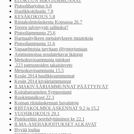
ELOKUUN HIRVIAMMUNNAT
Pistooliharjoitus 6.8
Haulikkokilpailu 7.8
KESÄKOKOUS 5.8
Riistakolmiolaskenta Kopsassa 26.7
Teeren talvipyynti sallituksi?
Pistooliammunta 25.6
Harmaahylkeen metsästykseen muutoksia
Pistooliammunta 11.6
Vapaaehtoisia tarvitaan öljyntorjuntaan
Ammunnoissa noudatettavat ikärajat
Metsokuvioammunta tulokset
.223 patruunoiden takaisinveto
Metsokuvioammunta 15.5
Kesän 2014 haulikkoammunnat
Kesän 2014 kivääriammunnat
ILMAKIVÄÄRIAMMUNNAT PÄÄTTYIVÄT
Koiraharrastajien Symposiumi
Ruokintatalkoot 22.3
Kopsan riistalaskennan havaintoja
RIISTAKOLMIOLASKENNAT 9.2 ja 15.2
VUOSIKOKOUS 29.1
Pistekorttiin perehdyttäminen ke 22.1
ILMA-ASEHARJOITUKSET ALKAVAT
Hyvää joulua