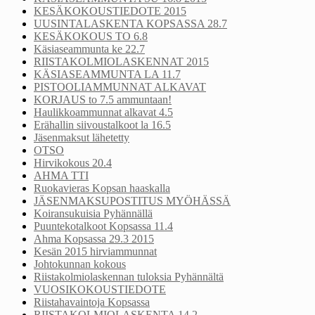
KESÄKOKOUSTIEDOTE 2015
UUSINTALASKENTA KOPSASSA 28.7
KESÄKOKOUS TO 6.8
Käsiaseammunta ke 22.7
RIISTAKOLMIOLASKENNAT 2015
KÄSIASEAMMUNTA LA 11.7
PISTOOLIAMMUNNAT ALKAVAT
KORJAUS to 7.5 ammuntaan!
Haulikkoammunnat alkavat 4.5
Erähallin siivoustalkoot la 16.5
Jäsenmaksut lähetetty
OTSO
Hirvikokous 20.4
AHMA TTI
Ruokavieras Kopsan haaskalla
JÄSENMAKSUPOSTITUS MYÖHÄSSÄ
Koiransukuisia Pyhännällä
Puuntekotalkoot Kopsassa 11.4
Ahma Kopsassa 29.3 2015
Kesän 2015 hirviammunnat
Johtokunnan kokous
Riistakolmiolaskennan tuloksia Pyhännältä
VUOSIKOKOUSTIEDOTE
Riistahavaintoja Kopsassa
RIISTAKOLMIOLASKENTA 14.2