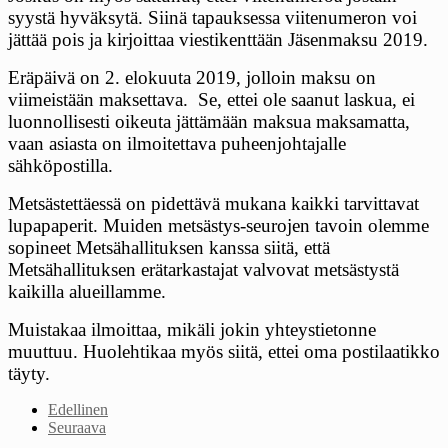
syystä hyväksytä. Siinä tapauksessa viitenumeron voi
jättää pois ja kirjoittaa viestikenttään Jäsenmaksu 2019.
Eräpäivä on 2. elokuuta 2019, jolloin maksu on
viimeistään maksettava. Se, ettei ole saanut laskua, ei
luonnollisesti oikeuta jättämään maksua maksamatta,
vaan asiasta on ilmoitettava puheenjohtajalle
sähköpostilla.
Metsästettäessä on pidettävä mukana kaikki tarvittavat
lupapaperit. Muiden metsästys-seurojen tavoin olemme
sopineet Metsähallituksen kanssa siitä, että
Metsähallituksen erätarkastajat valvovat metsästystä
kaikilla alueillamme.
Muistakaa ilmoittaa, mikäli jokin yhteystietonne
muuttuu. Huolehtikaa myös siitä, ettei oma postilaatikko
täyty.
Edellinen
Seuraava