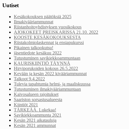
Uutiset
Kesäkokouksen päätöksiä 2025
Ilmakivääriammunnat
Riistanhoitoyhdistyksen vuosikokous
AJOKOKEET PREISKARISSA 21.10. 2022
KOOSTE KESÄKOKOUKSESTA
Riistakolmiolaskennat ja ensiapukurssi
Pikainen talkookutsu!
jäsentiedote kesäkuu 2022
Tutustuminen savikiekkoammuntaan
KAURISKIINTIÖ TÄYNNÄ
Hirviporukoiden kokous 26.5.2022
Kevään ja kesän 2022 kivääriammunnat
Talkoot 9.4.2022
Tulevia tapahtumia helmi- ja maaliskuussa
Tutustuminen ilmakivääriammuntaan
Kaivosalueen rajoitukset
Saariston sorsastusalueesta
Kiintiöt 2021
TÄRKEÄÄ. Lukekaa!
Savikiekkoammunta 2021
Kesän 2021 aikatauluja
Kesän 2021 ammunnat