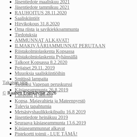
Jäsentiedote maaliskuu 2021
Jäsentiedote tammikuu 2021
RAUHOITUS 28.11.2020
Saaliskiintiöt
Hirvikokous 31.8.2020
Oma riista ja savikiekkoammunta
Tiedotuksia
AMMUNNAT ALKAVAT!
ILMAKIVÄÄRIAMMUNNAT PERUTAAN
Riistakolmiolaskenta Kopsassa
Riistakolmiolaskenta Pyhännällä
Talkoot Kopsassa 8.2.2020
Peijaiset 29.11. 2019
Muuoksia saaliskiintiöihin
Smitissä lampaita
Takaisin ylös
Tiedoksi Vapepan peruskurssi
Käsiaseammunta 26.8.2019
©
Raahen Eränkävijät 2026
Lampaita ja talkoita
Kopsa, Majavahieta ja Mateenpyrstö
Tulevia tapahtumia
Metsästyshaulikkokilpailu 16.8 2019
Jäsentiedote heinäkuu 2019
Seuraava käsiaseammunta 13.6.2019
Käsiaseammunnat alkavat
Pistekortti toimii - LUE TÄMÄ!