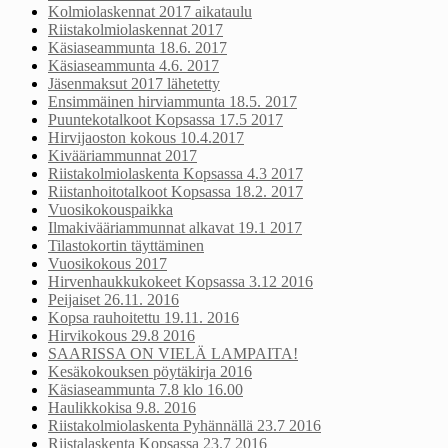
Kolmiolaskennat 2017 aikataulu
Riistakolmiolaskennat 2017
Käsiaseammunta 18.6. 2017
Käsiaseammunta 4.6. 2017
Jäsenmaksut 2017 lähetetty
Ensimmäinen hirviammunta 18.5. 2017
Puuntekotalkoot Kopsassa 17.5 2017
Hirvijaoston kokous 10.4.2017
Kivääriammunnat 2017
Riistakolmiolaskenta Kopsassa 4.3 2017
Riistanhoitotalkoot Kopsassa 18.2. 2017
Vuosikokouspaikka
Ilmakivääriammunnat alkavat 19.1 2017
Tilastokortin täyttäminen
Vuosikokous 2017
Hirvenhaukkukokeet Kopsassa 3.12 2016
Peijaiset 26.11. 2016
Kopsa rauhoitettu 19.11. 2016
Hirvikokous 29.8 2016
SAARISSA ON VIELÄ LAMPAITA!
Kesäkokouksen pöytäkirja 2016
Käsiaseammunta 7.8 klo 16.00
Haulikkokisa 9.8. 2016
Riistakolmiolaskenta Pyhännällä 23.7 2016
Riistalaskenta Kopsassa 23.7 2016