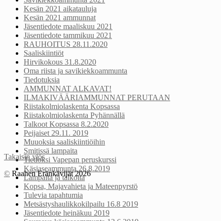
Kesän 2021 aikatauluja
Kesän 2021 ammunnat
Jäsentiedote maaliskuu 2021
Jäsentiedote tammikuu 2021
RAUHOITUS 28.11.2020
Saaliskiintiöt
Hirvikokous 31.8.2020
Oma riista ja savikiekkoammunta
Tiedotuksia
AMMUNNAT ALKAVAT!
ILMAKIVÄÄRIAMMUNNAT PERUTAAN
Riistakolmiolaskenta Kopsassa
Riistakolmiolaskenta Pyhännällä
Talkoot Kopsassa 8.2.2020
Peijaiset 29.11. 2019
Muuoksia saaliskiintiöihin
Smitissä lampaita
Takaisin ylös
Tiedoksi Vapepan peruskurssi
Käsiaseammunta 26.8.2019
©
Raahen Eränkävijät 2026
Lampaita ja talkoita
Kopsa, Majavahieta ja Mateenpyrstö
Tulevia tapahtumia
Metsästyshaulikkokilpailu 16.8 2019
Jäsentiedote heinäkuu 2019