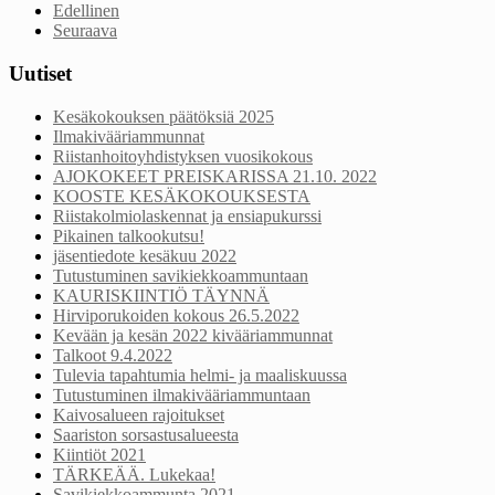
Edellinen
Seuraava
Uutiset
Kesäkokouksen päätöksiä 2025
Ilmakivääriammunnat
Riistanhoitoyhdistyksen vuosikokous
AJOKOKEET PREISKARISSA 21.10. 2022
KOOSTE KESÄKOKOUKSESTA
Riistakolmiolaskennat ja ensiapukurssi
Pikainen talkookutsu!
jäsentiedote kesäkuu 2022
Tutustuminen savikiekkoammuntaan
KAURISKIINTIÖ TÄYNNÄ
Hirviporukoiden kokous 26.5.2022
Kevään ja kesän 2022 kivääriammunnat
Talkoot 9.4.2022
Tulevia tapahtumia helmi- ja maaliskuussa
Tutustuminen ilmakivääriammuntaan
Kaivosalueen rajoitukset
Saariston sorsastusalueesta
Kiintiöt 2021
TÄRKEÄÄ. Lukekaa!
Savikiekkoammunta 2021