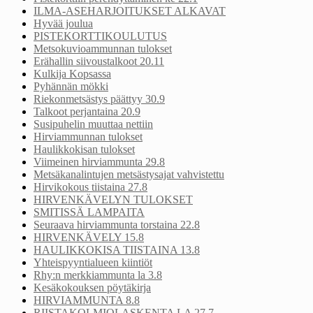
ILMA-ASEHARJOITUKSET ALKAVAT
Hyvää joulua
PISTEKORTTIKOULUTUS
Metsokuvioammunnan tulokset
Erähallin siivoustalkoot 20.11
Kulkija Kopsassa
Pyhännän mökki
Riekonmetsästys päättyy 30.9
Talkoot perjantaina 20.9
Susipuhelin muuttaa nettiin
Hirviammunnan tulokset
Haulikkokisan tulokset
Viimeinen hirviammunta 29.8
Metsäkanalintujen metsästysajat vahvistettu
Hirvikokous tiistaina 27.8
HIRVENKÄVELYN TULOKSET
SMITISSÄ LAMPAITA
Seuraava hirviammunta torstaina 22.8
HIRVENKÄVELY 15.8
HAULIKKOKISA TIISTAINA 13.8
Yhteispyyntialueen kiintiöt
Rhy:n merkkiammunta la 3.8
Kesäkokouksen pöytäkirja
HIRVIAMMUNTA 8.8
RIISTAKOLMIOLASKENTA LA 27.7