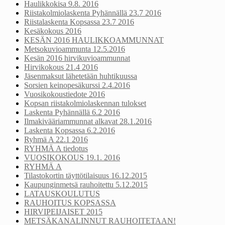
Haulikkokisa 9.8. 2016
Riistakolmiolaskenta Pyhännällä 23.7 2016
Riistalaskenta Kopsassa 23.7 2016
Kesäkokous 2016
KESÄN 2016 HAULIKKOAMMUNNAT
Metsokuvioammunta 12.5.2016
Kesän 2016 hirvikuvioammunnat
Hirvikokous 21.4 2016
Jäsenmaksut lähetetään huhtikuussa
Sorsien keinopesäkurssi 2.4.2016
Vuosikokoustiedote 2016
Kopsan riistakolmiolaskennan tulokset
Laskenta Pyhännällä 6.2 2016
Ilmakivääriammunnat alkavat 28.1.2016
Laskenta Kopsassa 6.2.2016
Ryhmä A 22.1 2016
RYHMÄ A tiedotus
VUOSIKOKOUS 19.1. 2016
RYHMÄ A
Tilastokortin täyttötilaisuus 16.12.2015
Kaupunginmetsä rauhoitettu 5.12.2015
LATAUSKOULUTUS
RAUHOITUS KOPSASSA
HIRVIPEIJAISET 2015
METSÄKANALINNUT RAUHOITETAAN!