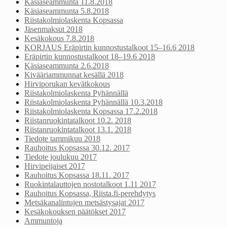
Käsiaseammunta 11.8.2018
Käsiaseammunta 5.8.2018
Riistakolmiolaskenta Kopsassa
Jäsenmaksut 2018
Kesäkokous 7.8.2018
KORJAUS Eräpirtin kunnostustalkoot 15–16.6 2018
Eräpirtin kunnostustalkoot 18–19.6 2018
Käsiaseammunta 2.6.2018
Kivääriammunnat kesällä 2018
Hirviporukan kevätkokous
Riistakolmiolaskenta Pyhännällä
Riistakolmiolaskenta Pyhännällä 10.3.2018
Riistakolmiolaskenta Kopsassa 17.2.2018
Riistanruokintatalkoot 10.2. 2018
Riistanruokintatalkoot 13.1. 2018
Tiedote tammikuu 2018
Rauhoitus Kopsassa 30.12. 2017
Tiedote joulukuu 2017
Hirvipeijaiset 2017
Rauhoitus Kopsassa 18.11. 2017
Ruokintalauttojen nostotalkoot 1.11 2017
Rauhoitus Kopsassa, Riista.fi-perehdytys
Metsäkanalintujen metsästysajat 2017
Kesäkokouksen päätökset 2017
Ammuntoja