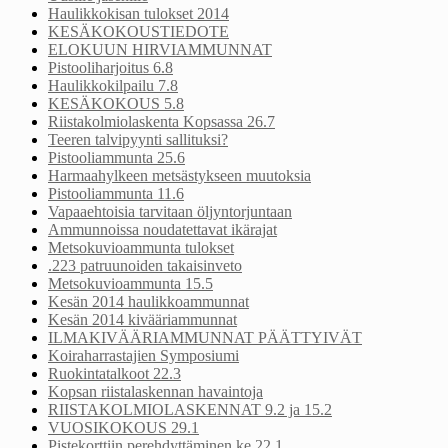
Haulikkokisan tulokset 2014
KESÄKOKOUSTIEDOTE
ELOKUUN HIRVIAMMUNNAT
Pistooliharjoitus 6.8
Haulikkokilpailu 7.8
KESÄKOKOUS 5.8
Riistakolmiolaskenta Kopsassa 26.7
Teeren talvipyynti sallituksi?
Pistooliammunta 25.6
Harmaahylkeen metsästykseen muutoksia
Pistooliammunta 11.6
Vapaaehtoisia tarvitaan öljyntorjuntaan
Ammunnoissa noudatettavat ikärajat
Metsokuvioammunta tulokset
.223 patruunoiden takaisinveto
Metsokuvioammunta 15.5
Kesän 2014 haulikkoammunnat
Kesän 2014 kivääriammunnat
ILMAKIVÄÄRIAMMUNNAT PÄÄTTYIVÄT
Koiraharrastajien Symposiumi
Ruokintatalkoot 22.3
Kopsan riistalaskennan havaintoja
RIISTAKOLMIOLASKENNAT 9.2 ja 15.2
VUOSIKOKOUS 29.1
Pistekorttiin perehdyttäminen ke 22.1