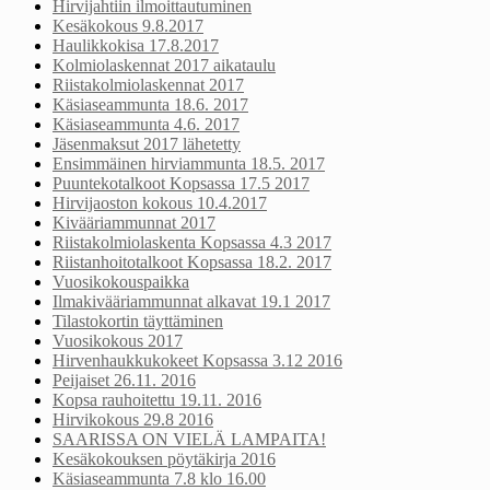
Hirvijahtiin ilmoittautuminen
Kesäkokous 9.8.2017
Haulikkokisa 17.8.2017
Kolmiolaskennat 2017 aikataulu
Riistakolmiolaskennat 2017
Käsiaseammunta 18.6. 2017
Käsiaseammunta 4.6. 2017
Jäsenmaksut 2017 lähetetty
Ensimmäinen hirviammunta 18.5. 2017
Puuntekotalkoot Kopsassa 17.5 2017
Hirvijaoston kokous 10.4.2017
Kivääriammunnat 2017
Riistakolmiolaskenta Kopsassa 4.3 2017
Riistanhoitotalkoot Kopsassa 18.2. 2017
Vuosikokouspaikka
Ilmakivääriammunnat alkavat 19.1 2017
Tilastokortin täyttäminen
Vuosikokous 2017
Hirvenhaukkukokeet Kopsassa 3.12 2016
Peijaiset 26.11. 2016
Kopsa rauhoitettu 19.11. 2016
Hirvikokous 29.8 2016
SAARISSA ON VIELÄ LAMPAITA!
Kesäkokouksen pöytäkirja 2016
Käsiaseammunta 7.8 klo 16.00