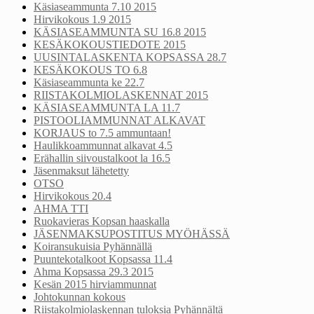
Käsiaseammunta 7.10 2015
Hirvikokous 1.9 2015
KÄSIASEAMMUNTA SU 16.8 2015
KESÄKOKOUSTIEDOTE 2015
UUSINTALASKENTA KOPSASSA 28.7
KESÄKOKOUS TO 6.8
Käsiaseammunta ke 22.7
RIISTAKOLMIOLASKENNAT 2015
KÄSIASEAMMUNTA LA 11.7
PISTOOLIAMMUNNAT ALKAVAT
KORJAUS to 7.5 ammuntaan!
Haulikkoammunnat alkavat 4.5
Erähallin siivoustalkoot la 16.5
Jäsenmaksut lähetetty
OTSO
Hirvikokous 20.4
AHMA TTI
Ruokavieras Kopsan haaskalla
JÄSENMAKSUPOSTITUS MYÖHÄSSÄ
Koiransukuisia Pyhännällä
Puuntekotalkoot Kopsassa 11.4
Ahma Kopsassa 29.3 2015
Kesän 2015 hirviammunnat
Johtokunnan kokous
Riistakolmiolaskennan tuloksia Pyhännältä