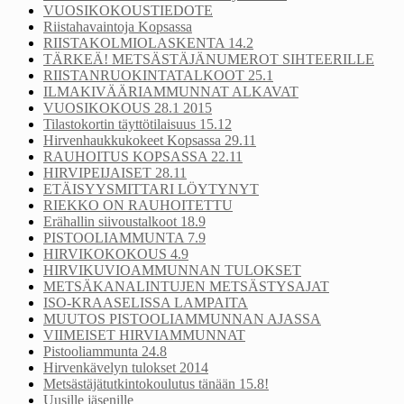
VUOSIKOKOUSTIEDOTE
Riistahavaintoja Kopsassa
RIISTAKOLMIOLASKENTA 14.2
TÄRKEÄ! METSÄSTÄJÄNUMEROT SIHTEERILLE
RIISTANRUOKINTATALKOOT 25.1
ILMAKIVÄÄRIAMMUNNAT ALKAVAT
VUOSIKOKOUS 28.1 2015
Tilastokortin täyttötilaisuus 15.12
Hirvenhaukkukokeet Kopsassa 29.11
RAUHOITUS KOPSASSA 22.11
HIRVIPEIJAISET 28.11
ETÄISYYSMITTARI LÖYTYNYT
RIEKKO ON RAUHOITETTU
Erähallin siivoustalkoot 18.9
PISTOOLIAMMUNTA 7.9
HIRVIKOKOKOUS 4.9
HIRVIKUVIOAMMUNNAN TULOKSET
METSÄKANALINTUJEN METSÄSTYSAJAT
ISO-KRAASELISSA LAMPAITA
MUUTOS PISTOOLIAMMUNNAN AJASSA
VIIMEISET HIRVIAMMUNNAT
Pistooliammunta 24.8
Hirvenkävelyn tulokset 2014
Metsästäjätutkintokoulutus tänään 15.8!
Uusille jäsenille