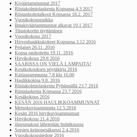
Kivääriammunnat 2017
Riistakolmiolaskenta Kopsassa 4.3 2017
Riistanhoitotalkoot Kopsassa 18.2. 2017
Vuosikokouspaikka
Ilmakivääriammunnat alkavat 19.1 2017
Tilastokortin täyttäminen
Vuosikokous 2017
Hirvenhaukkukokeet Kopsassa 3.12 2016
Peijaiset 26.11. 2016
Kopsa rauhoitettu 19.11. 2016
Hirvikokous 29.8 2016
SAARISSA ON VIELÄ LAMPAITA!
Kesäkokouksen pöytäkirja 2016
Käsiaseammunta 7.8 klo 16.00
Haulikkokisa 9.8. 2016
Riistakolmiolaskenta Pyhännällä 23.7 2016
Riistalaskenta Kopsassa 23.7 2016
Kesäkokous 2016
KESÄN 2016 HAULIKKOAMMUNNAT
Metsokuvioammunta 12.5.2016
Kesän 2016 hirvikuvioammunnat
Hirvikokous 21.4 2016
Jäsenmaksut lähetetään huhtikuussa
Sorsien keinopesäkurssi 2.4.2016
Vuosikokoustiedote 2016