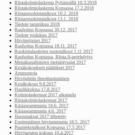
Riistakolmiolaskenta Pyhännällä 10.3.2018
Riistakolmiolaskenta Kopsassa 17.2.2018
Riistanruokintatalkoot 10.2. 2018
Riistanruokintatalkoot 13.1. 2018
Tiedote tammikuu 2018
Rauhoitus Kopsassa 30.12. 2017
Tiedote joulukuu 2017
Hirvipeijaiset 2017
Rauhoitus Kopsassa 18.11. 2017
Ruokintalauttojen nostotalkoot 1.11 2017
Rauhoitus Kopsassa, Riista.fi-perehdytys
Metsäkanalintujen metsästysajat 2017
Kesäkokouksen päätökset 2017
Ammuntoja
Hirvijahtiin ilmoittautuminen
Kesäkokous 9.8.2017
Haulikkokisa 17.8.2017
Kolmiolaskennat 2017 aikataulu
Riistakolmiolaskennat 2017
Käsiaseammunta 18.6. 2017
Käsiaseammunta 4.6. 2017
Jäsenmaksut 2017 lähetetty
Ensimmäinen hirviammunta 18.5. 2017
Puuntekotalkoot Kopsassa 17.5 2017
Hirvijaoston kokous 10.4.2017