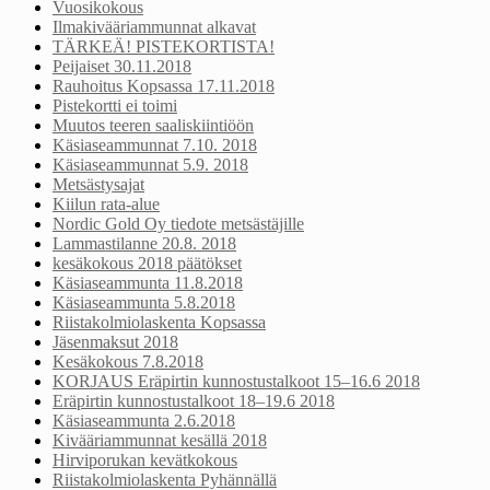
Vuosikokous
Ilmakivääriammunnat alkavat
TÄRKEÄ! PISTEKORTISTA!
Peijaiset 30.11.2018
Rauhoitus Kopsassa 17.11.2018
Pistekortti ei toimi
Muutos teeren saaliskiintiöön
Käsiaseammunnat 7.10. 2018
Käsiaseammunnat 5.9. 2018
Metsästysajat
Kiilun rata-alue
Nordic Gold Oy tiedote metsästäjille
Lammastilanne 20.8. 2018
kesäkokous 2018 päätökset
Käsiaseammunta 11.8.2018
Käsiaseammunta 5.8.2018
Riistakolmiolaskenta Kopsassa
Jäsenmaksut 2018
Kesäkokous 7.8.2018
KORJAUS Eräpirtin kunnostustalkoot 15–16.6 2018
Eräpirtin kunnostustalkoot 18–19.6 2018
Käsiaseammunta 2.6.2018
Kivääriammunnat kesällä 2018
Hirviporukan kevätkokous
Riistakolmiolaskenta Pyhännällä