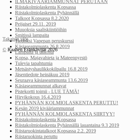
ILMAKIVÄÄRIAMMUNNAT PERUTAAN
Riistakolmiolaskenta Kopsassa
Riistakolmiolaskenta Pyhännällä
Talkoot Kopsassa 8.2.2020
Peijaiset 29.11. 2019
Muuoksia saaliskiintiöihin
Smitissä lampaita
Takaisin ylös
Tiedoksi Vapepan peruskurssi
Käsiaseammunta 26.8.2019
©
Raahen Eränkävijät 2026
Lampaita ja talkoita
Kopsa, Majavahieta ja Mateenpyrstö
Tulevia tapahtumia
Metsästyshaulikkokilpailu 16.8 2019
Jäsentiedote heinäkuu 2019
Seuraava käsiaseammunta 13.6.2019
Käsiaseammunnat alkavat
Pistekortti toimii - LUE TÄMÄ!
Hirvikokous 16.4.2019
PYHÄNNÄN KOLMIOLASKENTA PERUTTU!
Kesän 2019 kivääriammunnat
PYHÄNNÄN KOLMIOLASKENTA SIIRTYY!
Riistakolmiolaskenta Kopsassa
Riistakolmiolaskenta Pyhännällä lauantaina 9.3 2019
Riistaruokintatalkoot Kopsassa 2.2. 2019
Riistaruokinta peruttu