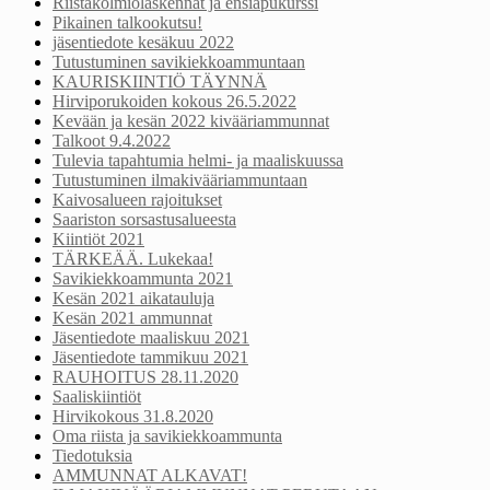
Riistakolmiolaskennat ja ensiapukurssi
Pikainen talkookutsu!
jäsentiedote kesäkuu 2022
Tutustuminen savikiekkoammuntaan
KAURISKIINTIÖ TÄYNNÄ
Hirviporukoiden kokous 26.5.2022
Kevään ja kesän 2022 kivääriammunnat
Talkoot 9.4.2022
Tulevia tapahtumia helmi- ja maaliskuussa
Tutustuminen ilmakivääriammuntaan
Kaivosalueen rajoitukset
Saariston sorsastusalueesta
Kiintiöt 2021
TÄRKEÄÄ. Lukekaa!
Savikiekkoammunta 2021
Kesän 2021 aikatauluja
Kesän 2021 ammunnat
Jäsentiedote maaliskuu 2021
Jäsentiedote tammikuu 2021
RAUHOITUS 28.11.2020
Saaliskiintiöt
Hirvikokous 31.8.2020
Oma riista ja savikiekkoammunta
Tiedotuksia
AMMUNNAT ALKAVAT!