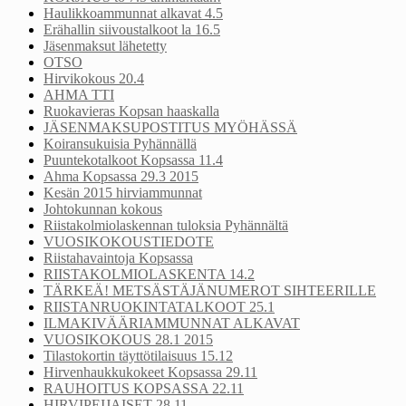
Haulikkoammunnat alkavat 4.5
Erähallin siivoustalkoot la 16.5
Jäsenmaksut lähetetty
OTSO
Hirvikokous 20.4
AHMA TTI
Ruokavieras Kopsan haaskalla
JÄSENMAKSUPOSTITUS MYÖHÄSSÄ
Koiransukuisia Pyhännällä
Puuntekotalkoot Kopsassa 11.4
Ahma Kopsassa 29.3 2015
Kesän 2015 hirviammunnat
Johtokunnan kokous
Riistakolmiolaskennan tuloksia Pyhännältä
VUOSIKOKOUSTIEDOTE
Riistahavaintoja Kopsassa
RIISTAKOLMIOLASKENTA 14.2
TÄRKEÄ! METSÄSTÄJÄNUMEROT SIHTEERILLE
RIISTANRUOKINTATALKOOT 25.1
ILMAKIVÄÄRIAMMUNNAT ALKAVAT
VUOSIKOKOUS 28.1 2015
Tilastokortin täyttötilaisuus 15.12
Hirvenhaukkukokeet Kopsassa 29.11
RAUHOITUS KOPSASSA 22.11
HIRVIPEIJAISET 28.11