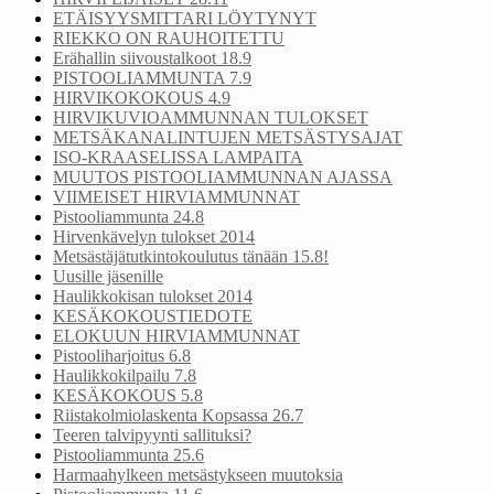
ETÄISYYSMITTARI LÖYTYNYT
RIEKKO ON RAUHOITETTU
Erähallin siivoustalkoot 18.9
PISTOOLIAMMUNTA 7.9
HIRVIKOKOKOUS 4.9
HIRVIKUVIOAMMUNNAN TULOKSET
METSÄKANALINTUJEN METSÄSTYSAJAT
ISO-KRAASELISSA LAMPAITA
MUUTOS PISTOOLIAMMUNNAN AJASSA
VIIMEISET HIRVIAMMUNNAT
Pistooliammunta 24.8
Hirvenkävelyn tulokset 2014
Metsästäjätutkintokoulutus tänään 15.8!
Uusille jäsenille
Haulikkokisan tulokset 2014
KESÄKOKOUSTIEDOTE
ELOKUUN HIRVIAMMUNNAT
Pistooliharjoitus 6.8
Haulikkokilpailu 7.8
KESÄKOKOUS 5.8
Riistakolmiolaskenta Kopsassa 26.7
Teeren talvipyynti sallituksi?
Pistooliammunta 25.6
Harmaahylkeen metsästykseen muutoksia