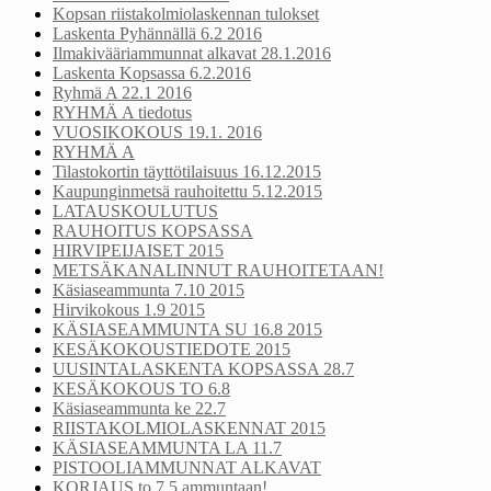
Kopsan riistakolmiolaskennan tulokset
Laskenta Pyhännällä 6.2 2016
Ilmakivääriammunnat alkavat 28.1.2016
Laskenta Kopsassa 6.2.2016
Ryhmä A 22.1 2016
RYHMÄ A tiedotus
VUOSIKOKOUS 19.1. 2016
RYHMÄ A
Tilastokortin täyttötilaisuus 16.12.2015
Kaupunginmetsä rauhoitettu 5.12.2015
LATAUSKOULUTUS
RAUHOITUS KOPSASSA
HIRVIPEIJAISET 2015
METSÄKANALINNUT RAUHOITETAAN!
Käsiaseammunta 7.10 2015
Hirvikokous 1.9 2015
KÄSIASEAMMUNTA SU 16.8 2015
KESÄKOKOUSTIEDOTE 2015
UUSINTALASKENTA KOPSASSA 28.7
KESÄKOKOUS TO 6.8
Käsiaseammunta ke 22.7
RIISTAKOLMIOLASKENNAT 2015
KÄSIASEAMMUNTA LA 11.7
PISTOOLIAMMUNNAT ALKAVAT
KORJAUS to 7.5 ammuntaan!