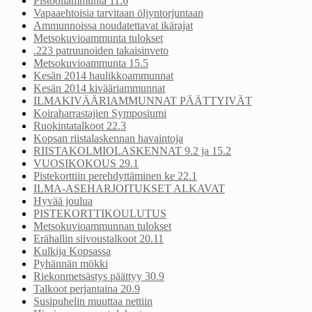
Pistooliammunta 11.6
Vapaaehtoisia tarvitaan öljyntorjuntaan
Ammunnoissa noudatettavat ikärajat
Metsokuvioammunta tulokset
.223 patruunoiden takaisinveto
Metsokuvioammunta 15.5
Kesän 2014 haulikkoammunnat
Kesän 2014 kivääriammunnat
ILMAKIVÄÄRIAMMUNNAT PÄÄTTYIVÄT
Koiraharrastajien Symposiumi
Ruokintatalkoot 22.3
Kopsan riistalaskennan havaintoja
RIISTAKOLMIOLASKENNAT 9.2 ja 15.2
VUOSIKOKOUS 29.1
Pistekorttiin perehdyttäminen ke 22.1
ILMA-ASEHARJOITUKSET ALKAVAT
Hyvää joulua
PISTEKORTTIKOULUTUS
Metsokuvioammunnan tulokset
Erähallin siivoustalkoot 20.11
Kulkija Kopsassa
Pyhännän mökki
Riekonmetsästys päättyy 30.9
Talkoot perjantaina 20.9
Susipuhelin muuttaa nettiin