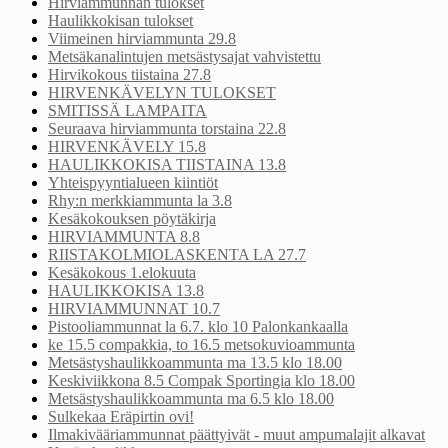
Hirviammunnan tulokset
Haulikkokisan tulokset
Viimeinen hirviammunta 29.8
Metsäkanalintujen metsästysajat vahvistettu
Hirvikokous tiistaina 27.8
HIRVENKÄVELYN TULOKSET
SMITISSÄ LAMPAITA
Seuraava hirviammunta torstaina 22.8
HIRVENKÄVELY 15.8
HAULIKKOKISA TIISTAINA 13.8
Yhteispyyntialueen kiintiöt
Rhy:n merkkiammunta la 3.8
Kesäkokouksen pöytäkirja
HIRVIAMMUNTA 8.8
RIISTAKOLMIOLASKENTA LA 27.7
Kesäkokous 1.elokuuta
HAULIKKOKISA 13.8
HIRVIAMMUNNAT 10.7
Pistooliammunnat la 6.7. klo 10 Palonkankaalla
ke 15.5 compakkia, to 16.5 metsokuvioammunta
Metsästyshaulikkoammunta ma 13.5 klo 18.00
Keskiviikkona 8.5 Compak Sportingia klo 18.00
Metsästyshaulikkoammunta ma 6.5 klo 18.00
Sulkekaa Eräpirtin ovi!
Ilmakivääriammunnat päättyivät - muut ampumalajit alkavat