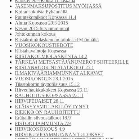
Ruokavieras Kopsan haaskalla
JÄSENMAKSUPOSTITUS MYÖHÄSSÄ
Koiransukuisia Pyhännällä
Puuntekotalkoot Kopsassa 11.4
Ahma Kopsassa 29.3 2015
Kesän 2015 hirviammunnat
Johtokunnan kokous
Riistakolmiolaskennan tuloksia Pyhännältä
VUOSIKOKOUSTIEDOTE
Riistahavaintoja Kopsassa
RIISTAKOLMIOLASKENTA 14.2
TÄRKEÄ! METSÄSTÄJÄNUMEROT SIHTEERILLE
RIISTANRUOKINTATALKOOT 25.1
ILMAKIVÄÄRIAMMUNNAT ALKAVAT
VUOSIKOKOUS 28.1 2015
Tilastokortin täyttötilaisuus 15.12
Hirvenhaukkukokeet Kopsassa 29.11
RAUHOITUS KOPSASSA 22.11
HIRVIPEIJAISET 28.11
ETÄISYYSMITTARI LÖYTYNYT
RIEKKO ON RAUHOITETTU
Erähallin siivoustalkoot 18.9
PISTOOLIAMMUNTA 7.9
HIRVIKOKOKOUS 4.9
HIRVIKUVIOAMMUNNAN TULOKSET