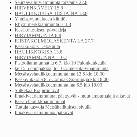
Seuraava hirviammunta torstaina 22.8
HIRVENKÄVELY 15.8
HAULIKKOKISA TIISTAINA 13.8
Yhteispyyntialueen kiintiöt
Rhy:n merkkiammunta la 3.8
Kesäkokouksen pöytäkirja
HIRVIAMMUNTA 8.8
RIISTAKOLMIOLASKENTA LA 27.7
Kesäkokous 1.elokuuta
HAULIKKOKISA 13.8
HIRVIAMMUNNAT 10.7
Pistooliammunnat la 6.7. klo 10 Palonkankaalla
ke 15.5 compakkia, to 16.5 metsokuvioammunta
Metsästyshaulikkoammunta ma 13.5 klo 18.00
Keskiviikkona 8.5 Compak Sportingia klo 18.00
Metsästyshaulikkoammunta ma 6.5 klo 18.00
Sulkekaa Eräpirtin ovi!
Ilmakivääriammunnat päättyivät - muut ampumalajit alkavat
Kesän haulikkoammunnat
Tuttuja kasvoja Metsähallituksen sivulla
Ilmakivääriammunnat jatkuvat