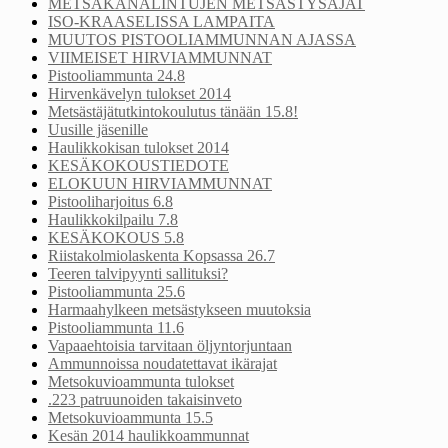
METSÄKANALINTUJEN METSÄSTYSAJAT
ISO-KRAASELISSA LAMPAITA
MUUTOS PISTOOLIAMMUNNAN AJASSA
VIIMEISET HIRVIAMMUNNAT
Pistooliammunta 24.8
Hirvenkävelyn tulokset 2014
Metsästäjätutkintokoulutus tänään 15.8!
Uusille jäsenille
Haulikkokisan tulokset 2014
KESÄKOKOUSTIEDOTE
ELOKUUN HIRVIAMMUNNAT
Pistooliharjoitus 6.8
Haulikkokilpailu 7.8
KESÄKOKOUS 5.8
Riistakolmiolaskenta Kopsassa 26.7
Teeren talvipyynti sallituksi?
Pistooliammunta 25.6
Harmaahylkeen metsästykseen muutoksia
Pistooliammunta 11.6
Vapaaehtoisia tarvitaan öljyntorjuntaan
Ammunnoissa noudatettavat ikärajat
Metsokuvioammunta tulokset
.223 patruunoiden takaisinveto
Metsokuvioammunta 15.5
Kesän 2014 haulikkoammunnat