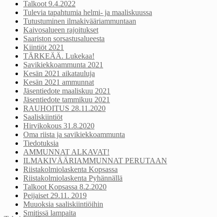
Talkoot 9.4.2022
Tulevia tapahtumia helmi- ja maaliskuussa
Tutustuminen ilmakivääriammuntaan
Kaivosalueen rajoitukset
Saariston sorsastusalueesta
Kiintiöt 2021
TÄRKEÄÄ. Lukekaa!
Savikiekkoammunta 2021
Kesän 2021 aikatauluja
Kesän 2021 ammunnat
Jäsentiedote maaliskuu 2021
Jäsentiedote tammikuu 2021
RAUHOITUS 28.11.2020
Saaliskiintiöt
Hirvikokous 31.8.2020
Oma riista ja savikiekkoammunta
Tiedotuksia
AMMUNNAT ALKAVAT!
ILMAKIVÄÄRIAMMUNNAT PERUTAAN
Riistakolmiolaskenta Kopsassa
Riistakolmiolaskenta Pyhännällä
Talkoot Kopsassa 8.2.2020
Peijaiset 29.11. 2019
Muuoksia saaliskiintiöihin
Smitissä lampaita