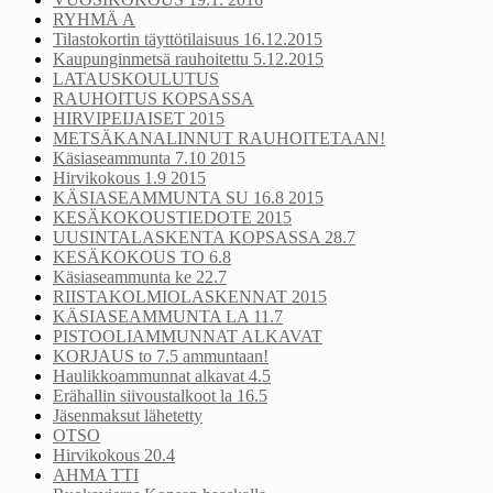
RYHMÄ A
Tilastokortin täyttötilaisuus 16.12.2015
Kaupunginmetsä rauhoitettu 5.12.2015
LATAUSKOULUTUS
RAUHOITUS KOPSASSA
HIRVIPEIJAISET 2015
METSÄKANALINNUT RAUHOITETAAN!
Käsiaseammunta 7.10 2015
Hirvikokous 1.9 2015
KÄSIASEAMMUNTA SU 16.8 2015
KESÄKOKOUSTIEDOTE 2015
UUSINTALASKENTA KOPSASSA 28.7
KESÄKOKOUS TO 6.8
Käsiaseammunta ke 22.7
RIISTAKOLMIOLASKENNAT 2015
KÄSIASEAMMUNTA LA 11.7
PISTOOLIAMMUNNAT ALKAVAT
KORJAUS to 7.5 ammuntaan!
Haulikkoammunnat alkavat 4.5
Erähallin siivoustalkoot la 16.5
Jäsenmaksut lähetetty
OTSO
Hirvikokous 20.4
AHMA TTI