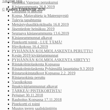
Takaisin ylös
Tiedoksi Vapepan peruskurssi
Käsiaseammunta 26.8.2019
©
Raahen Eränkävijät 2026
Lampaita ja talkoita
Kopsa, Majavahieta ja Mateenpyrstö
Tulevia tapahtumia
Metsästyshaulikkokilpailu 16.8 2019
Jäsentiedote heinäkuu 2019
Seuraava käsiaseammunta 13.6.2019
Käsiaseammunnat alkavat
Pistekortti toimii - LUE TÄMÄ!
Hirvikokous 16.4.2019
PYHÄNNÄN KOLMIOLASKENTA PERUTTU!
Kesän 2019 kivääriammunnat
PYHÄNNÄN KOLMIOLASKENTA SIIRTYY!
Riistakolmiolaskenta Kopsassa
Riistakolmiolaskenta Pyhännällä lauantaina 9.3 2019
Riistaruokintatalkoot Kopsassa 2.2. 2019
Riistaruokinta peruttu
Vuosikokous
Ilmakivääriammunnat alkavat
TÄRKEÄ! PISTEKORTISTA!
Peijaiset 30.11.2018
Rauhoitus Kopsassa 17.11.2018
Pistekortti ei toimi
Muutos teeren saaliskiintiöön