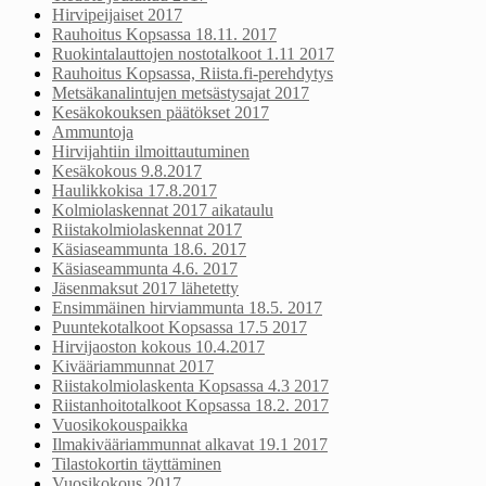
Hirvipeijaiset 2017
Rauhoitus Kopsassa 18.11. 2017
Ruokintalauttojen nostotalkoot 1.11 2017
Rauhoitus Kopsassa, Riista.fi-perehdytys
Metsäkanalintujen metsästysajat 2017
Kesäkokouksen päätökset 2017
Ammuntoja
Hirvijahtiin ilmoittautuminen
Kesäkokous 9.8.2017
Haulikkokisa 17.8.2017
Kolmiolaskennat 2017 aikataulu
Riistakolmiolaskennat 2017
Käsiaseammunta 18.6. 2017
Käsiaseammunta 4.6. 2017
Jäsenmaksut 2017 lähetetty
Ensimmäinen hirviammunta 18.5. 2017
Puuntekotalkoot Kopsassa 17.5 2017
Hirvijaoston kokous 10.4.2017
Kivääriammunnat 2017
Riistakolmiolaskenta Kopsassa 4.3 2017
Riistanhoitotalkoot Kopsassa 18.2. 2017
Vuosikokouspaikka
Ilmakivääriammunnat alkavat 19.1 2017
Tilastokortin täyttäminen
Vuosikokous 2017