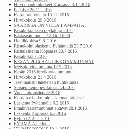
Hirvenhaukkukokeet Kopsassa 3.12 2016
Peijaiset 26.11. 2016
Kopsa rauhoitettu 19.11. 2016
Hirvikokous 29.8 2016
SAARISSA ON VIELÄ LAMPAITA!
Kesäkokouksen pöytäkirja 2016
Käsiaseammunta 7.8 klo 16.00
Haulikkokisa 9.8. 2016
Riistakolmiolaskenta Pyhännällä 23.7 2016
Riistalaskenta Kopsassa 23.7 2016
Kesäkokous 2016
KESÄN 2016 HAULIKKOAMMUNNAT
Metsokuvioammunta 12.5.2016
Kesän 2016 hirvikuvioammunnat
Hirvikokous 21.4 2016
Jäsenmaksut lähetetään huhtikuussa
Sorsien keinopesäkurssi 2.4.2016
Vuosikokoustiedote 2016
Kopsan riistakolmiolaskennan tulokset
Laskenta Pyhännällä 6.2 2016
Ilmakivääriammunnat alkavat 28.1.2016
Laskenta Kopsassa 6.2.2016
Ryhmä A 22.1 2016
RYHMÄ A tiedotus
VUOSIKOKOUS 19.1. 2016