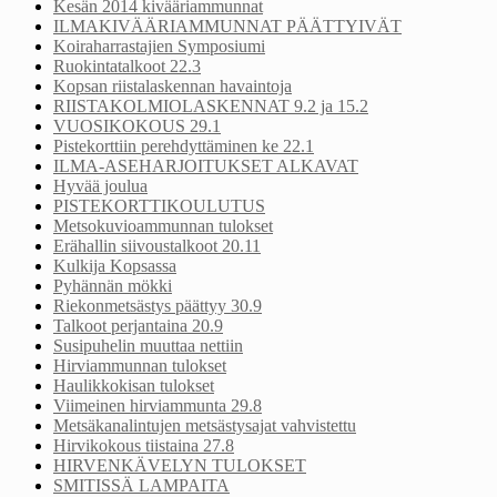
Kesän 2014 kivääriammunnat
ILMAKIVÄÄRIAMMUNNAT PÄÄTTYIVÄT
Koiraharrastajien Symposiumi
Ruokintatalkoot 22.3
Kopsan riistalaskennan havaintoja
RIISTAKOLMIOLASKENNAT 9.2 ja 15.2
VUOSIKOKOUS 29.1
Pistekorttiin perehdyttäminen ke 22.1
ILMA-ASEHARJOITUKSET ALKAVAT
Hyvää joulua
PISTEKORTTIKOULUTUS
Metsokuvioammunnan tulokset
Erähallin siivoustalkoot 20.11
Kulkija Kopsassa
Pyhännän mökki
Riekonmetsästys päättyy 30.9
Talkoot perjantaina 20.9
Susipuhelin muuttaa nettiin
Hirviammunnan tulokset
Haulikkokisan tulokset
Viimeinen hirviammunta 29.8
Metsäkanalintujen metsästysajat vahvistettu
Hirvikokous tiistaina 27.8
HIRVENKÄVELYN TULOKSET
SMITISSÄ LAMPAITA