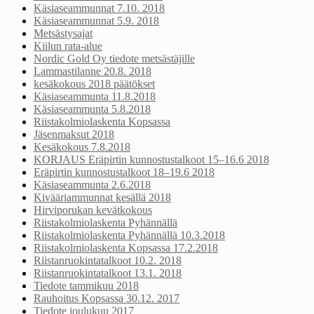
Käsiaseammunnat 7.10. 2018
Käsiaseammunnat 5.9. 2018
Metsästysajat
Kiilun rata-alue
Nordic Gold Oy tiedote metsästäjille
Lammastilanne 20.8. 2018
kesäkokous 2018 päätökset
Käsiaseammunta 11.8.2018
Käsiaseammunta 5.8.2018
Riistakolmiolaskenta Kopsassa
Jäsenmaksut 2018
Kesäkokous 7.8.2018
KORJAUS Eräpirtin kunnostustalkoot 15–16.6 2018
Eräpirtin kunnostustalkoot 18–19.6 2018
Käsiaseammunta 2.6.2018
Kivääriammunnat kesällä 2018
Hirviporukan kevätkokous
Riistakolmiolaskenta Pyhännällä
Riistakolmiolaskenta Pyhännällä 10.3.2018
Riistakolmiolaskenta Kopsassa 17.2.2018
Riistanruokintatalkoot 10.2. 2018
Riistanruokintatalkoot 13.1. 2018
Tiedote tammikuu 2018
Rauhoitus Kopsassa 30.12. 2017
Tiedote joulukuu 2017