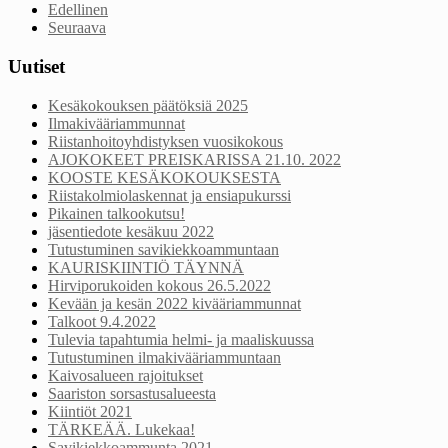
Edellinen
Seuraava
Uutiset
Kesäkokouksen päätöksiä 2025
Ilmakivääriammunnat
Riistanhoitoyhdistyksen vuosikokous
AJOKOKEET PREISKARISSA 21.10. 2022
KOOSTE KESÄKOKOUKSESTA
Riistakolmiolaskennat ja ensiapukurssi
Pikainen talkookutsu!
jäsentiedote kesäkuu 2022
Tutustuminen savikiekkoammuntaan
KAURISKIINTIÖ TÄYNNÄ
Hirviporukoiden kokous 26.5.2022
Kevään ja kesän 2022 kivääriammunnat
Talkoot 9.4.2022
Tulevia tapahtumia helmi- ja maaliskuussa
Tutustuminen ilmakivääriammuntaan
Kaivosalueen rajoitukset
Saariston sorsastusalueesta
Kiintiöt 2021
TÄRKEÄÄ. Lukekaa!
Savikiekkoammunta 2021