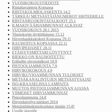
VUOSIKOKOUSTIEDOTE
Riistahavaintoja Kopsassa
RIISTAKOLMIOLASKENTA 14.2
TÄRKEÄ! METSÄSTÄJÄNUMEROT SIHTEERILLE
RIISTANRUOKINTATALKOOT 25.1
ILMAKIVÄÄRIAMMUNNAT ALKAVAT
VUOSIKOKOUS 28.1 2015
Tilastokortin täyttötilaisuus 15.12
Hirvenhaukkukokeet Kopsassa 29.11
RAUHOITUS KOPSASSA 22.11
HIRVIPEIJAISET 28.11
ETÄISYYSMITTARI LÖYTYNYT
RIEKKO ON RAUHOITETTU
Erähallin siivoustalkoot 18.9
PISTOOLIAMMUNTA 7.9
HIRVIKOKOKOUS 4.9
HIRVIKUVIOAMMUNNAN TULOKSET
METSÄKANALINTUJEN METSÄSTYSAJAT
ISO-KRAASELISSA LAMPAITA
MUUTOS PISTOOLIAMMUNNAN AJASSA
VIIMEISET HIRVIAMMUNNAT
Pistooliammunta 24.8
Hirvenkävelyn tulokset 2014
Metsästäjätutkintokoulutus tänään 15.8!
Uusille jäsenille