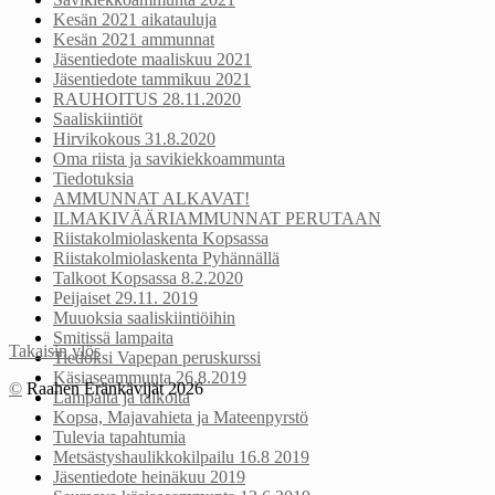
Kesän 2021 aikatauluja
Kesän 2021 ammunnat
Jäsentiedote maaliskuu 2021
Jäsentiedote tammikuu 2021
RAUHOITUS 28.11.2020
Saaliskiintiöt
Hirvikokous 31.8.2020
Oma riista ja savikiekkoammunta
Tiedotuksia
AMMUNNAT ALKAVAT!
ILMAKIVÄÄRIAMMUNNAT PERUTAAN
Riistakolmiolaskenta Kopsassa
Riistakolmiolaskenta Pyhännällä
Talkoot Kopsassa 8.2.2020
Peijaiset 29.11. 2019
Muuoksia saaliskiintiöihin
Smitissä lampaita
Takaisin ylös
Tiedoksi Vapepan peruskurssi
Käsiaseammunta 26.8.2019
©
Raahen Eränkävijät 2026
Lampaita ja talkoita
Kopsa, Majavahieta ja Mateenpyrstö
Tulevia tapahtumia
Metsästyshaulikkokilpailu 16.8 2019
Jäsentiedote heinäkuu 2019