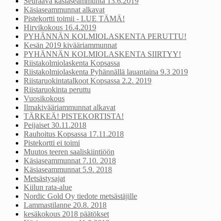
Seuraava käsiaseammunta 13.6.2019
Käsiaseammunnat alkavat
Pistekortti toimii - LUE TÄMÄ!
Hirvikokous 16.4.2019
PYHÄNNÄN KOLMIOLASKENTA PERUTTU!
Kesän 2019 kivääriammunnat
PYHÄNNÄN KOLMIOLASKENTA SIIRTYY!
Riistakolmiolaskenta Kopsassa
Riistakolmiolaskenta Pyhännällä lauantaina 9.3 2019
Riistaruokintatalkoot Kopsassa 2.2. 2019
Riistaruokinta peruttu
Vuosikokous
Ilmakivääriammunnat alkavat
TÄRKEÄ! PISTEKORTISTA!
Peijaiset 30.11.2018
Rauhoitus Kopsassa 17.11.2018
Pistekortti ei toimi
Muutos teeren saaliskiintiöön
Käsiaseammunnat 7.10. 2018
Käsiaseammunnat 5.9. 2018
Metsästysajat
Kiilun rata-alue
Nordic Gold Oy tiedote metsästäjille
Lammastilanne 20.8. 2018
kesäkokous 2018 päätökset