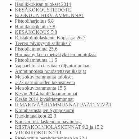
Haulikkokisan tulokset 2014
KESÄKOKOUSTIEDOTE
ELOKUUN HIRVIAMMUNNAT
Pistooliharjoitus 6.8
Haulikkokilpailu 7.8
KESÄKOKOUS 5.8
Riistakolmiolaskenta Kopsassa 26.7
Teeren talvipyynti sallituksi?
Pistooliammunta 25.6
Harmaahylkeen metsästykseen muutoksia
Pistooliammunta 11.6
Vapaaehtoisia tarvitaan öljyntorjuntaan
Ammunnoissa noudatettavat ikärajat
Metsokuvioammunta tulokset
.223 patruunoiden takaisinveto
Metsokuvioammunta 15.5
Kesän 2014 haulikkoammunnat
Kesän 2014 kivääriammunnat
ILMAKIVÄÄRIAMMUNNAT PÄÄTTYIVÄT
Koiraharrastajien Symposiumi
Ruokintatalkoot 22.3
Kopsan riistalaskennan havaintoja
RIISTAKOLMIOLASKENNAT 9.2 ja 15.2
VUOSIKOKOUS 29.1
Pistekorttiin perehdyttäminen ke 22.1