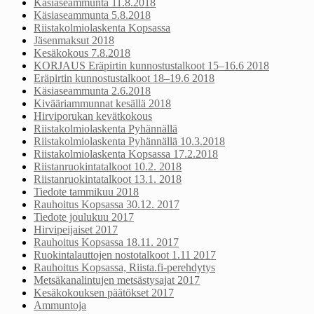
Käsiaseammunta 11.8.2018
Käsiaseammunta 5.8.2018
Riistakolmiolaskenta Kopsassa
Jäsenmaksut 2018
Kesäkokous 7.8.2018
KORJAUS Eräpirtin kunnostustalkoot 15–16.6 2018
Eräpirtin kunnostustalkoot 18–19.6 2018
Käsiaseammunta 2.6.2018
Kivääriammunnat kesällä 2018
Hirviporukan kevätkokous
Riistakolmiolaskenta Pyhännällä
Riistakolmiolaskenta Pyhännällä 10.3.2018
Riistakolmiolaskenta Kopsassa 17.2.2018
Riistanruokintatalkoot 10.2. 2018
Riistanruokintatalkoot 13.1. 2018
Tiedote tammikuu 2018
Rauhoitus Kopsassa 30.12. 2017
Tiedote joulukuu 2017
Hirvipeijaiset 2017
Rauhoitus Kopsassa 18.11. 2017
Ruokintalauttojen nostotalkoot 1.11 2017
Rauhoitus Kopsassa, Riista.fi-perehdytys
Metsäkanalintujen metsästysajat 2017
Kesäkokouksen päätökset 2017
Ammuntoja