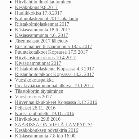
Hirvijahtiin ilmoittautuminen
Kesäkokous 9.8.2017
Haulikkokisa 17.8.2017
Kolmiolaskennat 2017 aikataulu
Riistakolmiolaskennat 2017
Käsiaseammunta 18.6. 2017
Käsiaseammunta 4.6. 2017
Jäsenmaksut 2017 lähetetty
Ensimmäinen hirviammunta 18.5. 2017
Puuntekotalkoot Kopsassa 17.5 2017
Hirvijaoston kokous 10.4.2017
Kivääriammunnat 2017
Riistakolmiolaskenta Kopsassa 4.3 2017
Riistanhoitotalkoot Kopsassa 18.2. 2017
Vuosikokouspaikka
Ilmakivääriammunnat alkavat 19.1 2017
Tilastokortin täyttäminen
Vuosikokous 2017
Hirvenhaukkukokeet Kopsassa 3.12 2016
Peijaiset 26.11. 2016
Kopsa rauhoitettu 19.11. 2016
Hirvikokous 29.8 2016
SAARISSA ON VIELÄ LAMPAITA!
Kesäkokouksen pöytäkirja 2016
Käsiaseammunta 7.8 klo 16.00