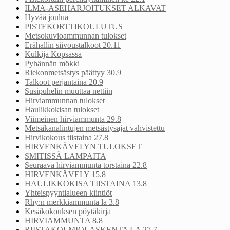
ILMA-ASEHARJOITUKSET ALKAVAT
Hyvää joulua
PISTEKORTTIKOULUTUS
Metsokuvioammunnan tulokset
Erähallin siivoustalkoot 20.11
Kulkija Kopsassa
Pyhännän mökki
Riekonmetsästys päättyy 30.9
Talkoot perjantaina 20.9
Susipuhelin muuttaa nettiin
Hirviammunnan tulokset
Haulikkokisan tulokset
Viimeinen hirviammunta 29.8
Metsäkanalintujen metsästysajat vahvistettu
Hirvikokous tiistaina 27.8
HIRVENKÄVELYN TULOKSET
SMITISSÄ LAMPAITA
Seuraava hirviammunta torstaina 22.8
HIRVENKÄVELY 15.8
HAULIKKOKISA TIISTAINA 13.8
Yhteispyyntialueen kiintiöt
Rhy:n merkkiammunta la 3.8
Kesäkokouksen pöytäkirja
HIRVIAMMUNTA 8.8
RIISTAKOLMIOLASKENTA LA 27.7