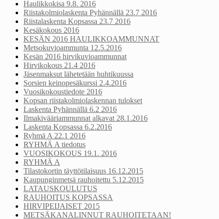
Haulikkokisa 9.8. 2016
Riistakolmiolaskenta Pyhännällä 23.7 2016
Riistalaskenta Kopsassa 23.7 2016
Kesäkokous 2016
KESÄN 2016 HAULIKKOAMMUNNAT
Metsokuvioammunta 12.5.2016
Kesän 2016 hirvikuvioammunnat
Hirvikokous 21.4 2016
Jäsenmaksut lähetetään huhtikuussa
Sorsien keinopesäkurssi 2.4.2016
Vuosikokoustiedote 2016
Kopsan riistakolmiolaskennan tulokset
Laskenta Pyhännällä 6.2 2016
Ilmakivääriammunnat alkavat 28.1.2016
Laskenta Kopsassa 6.2.2016
Ryhmä A 22.1 2016
RYHMÄ A tiedotus
VUOSIKOKOUS 19.1. 2016
RYHMÄ A
Tilastokortin täyttötilaisuus 16.12.2015
Kaupunginmetsä rauhoitettu 5.12.2015
LATAUSKOULUTUS
RAUHOITUS KOPSASSA
HIRVIPEIJAISET 2015
METSÄKANALINNUT RAUHOITETAAN!