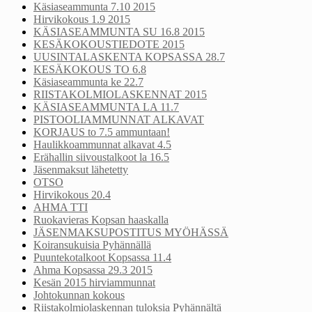
Käsiaseammunta 7.10 2015
Hirvikokous 1.9 2015
KÄSIASEAMMUNTA SU 16.8 2015
KESÄKOKOUSTIEDOTE 2015
UUSINTALASKENTA KOPSASSA 28.7
KESÄKOKOUS TO 6.8
Käsiaseammunta ke 22.7
RIISTAKOLMIOLASKENNAT 2015
KÄSIASEAMMUNTA LA 11.7
PISTOOLIAMMUNNAT ALKAVAT
KORJAUS to 7.5 ammuntaan!
Haulikkoammunnat alkavat 4.5
Erähallin siivoustalkoot la 16.5
Jäsenmaksut lähetetty
OTSO
Hirvikokous 20.4
AHMA TTI
Ruokavieras Kopsan haaskalla
JÄSENMAKSUPOSTITUS MYÖHÄSSÄ
Koiransukuisia Pyhännällä
Puuntekotalkoot Kopsassa 11.4
Ahma Kopsassa 29.3 2015
Kesän 2015 hirviammunnat
Johtokunnan kokous
Riistakolmiolaskennan tuloksia Pyhännältä