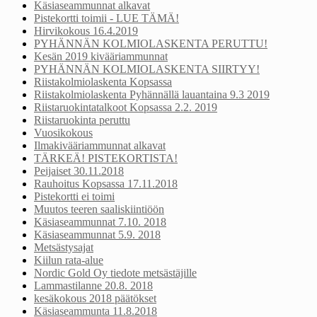
Käsiaseammunnat alkavat
Pistekortti toimii - LUE TÄMÄ!
Hirvikokous 16.4.2019
PYHÄNNÄN KOLMIOLASKENTA PERUTTU!
Kesän 2019 kivääriammunnat
PYHÄNNÄN KOLMIOLASKENTA SIIRTYY!
Riistakolmiolaskenta Kopsassa
Riistakolmiolaskenta Pyhännällä lauantaina 9.3 2019
Riistaruokintatalkoot Kopsassa 2.2. 2019
Riistaruokinta peruttu
Vuosikokous
Ilmakivääriammunnat alkavat
TÄRKEÄ! PISTEKORTISTA!
Peijaiset 30.11.2018
Rauhoitus Kopsassa 17.11.2018
Pistekortti ei toimi
Muutos teeren saaliskiintiöön
Käsiaseammunnat 7.10. 2018
Käsiaseammunnat 5.9. 2018
Metsästysajat
Kiilun rata-alue
Nordic Gold Oy tiedote metsästäjille
Lammastilanne 20.8. 2018
kesäkokous 2018 päätökset
Käsiaseammunta 11.8.2018