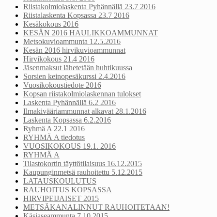
Riistakolmiolaskenta Pyhännällä 23.7 2016
Riistalaskenta Kopsassa 23.7 2016
Kesäkokous 2016
KESÄN 2016 HAULIKKOAMMUNNAT
Metsokuvioammunta 12.5.2016
Kesän 2016 hirvikuvioammunnat
Hirvikokous 21.4 2016
Jäsenmaksut lähetetään huhtikuussa
Sorsien keinopesäkurssi 2.4.2016
Vuosikokoustiedote 2016
Kopsan riistakolmiolaskennan tulokset
Laskenta Pyhännällä 6.2 2016
Ilmakivääriammunnat alkavat 28.1.2016
Laskenta Kopsassa 6.2.2016
Ryhmä A 22.1 2016
RYHMÄ A tiedotus
VUOSIKOKOUS 19.1. 2016
RYHMÄ A
Tilastokortin täyttötilaisuus 16.12.2015
Kaupunginmetsä rauhoitettu 5.12.2015
LATAUSKOULUTUS
RAUHOITUS KOPSASSA
HIRVIPEIJAISET 2015
METSÄKANALINNUT RAUHOITETAAN!
Käsiaseammunta 7.10 2015