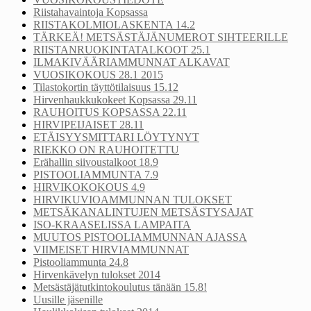
Riistahavaintoja Kopsassa
RIISTAKOLMIOLASKENTA 14.2
TÄRKEÄ! METSÄSTÄJÄNUMEROT SIHTEERILLE
RIISTANRUOKINTATALKOOT 25.1
ILMAKIVÄÄRIAMMUNNAT ALKAVAT
VUOSIKOKOUS 28.1 2015
Tilastokortin täyttötilaisuus 15.12
Hirvenhaukkukokeet Kopsassa 29.11
RAUHOITUS KOPSASSA 22.11
HIRVIPEIJAISET 28.11
ETÄISYYSMITTARI LÖYTYNYT
RIEKKO ON RAUHOITETTU
Erähallin siivoustalkoot 18.9
PISTOOLIAMMUNTA 7.9
HIRVIKOKOKOUS 4.9
HIRVIKUVIOAMMUNNAN TULOKSET
METSÄKANALINTUJEN METSÄSTYSAJAT
ISO-KRAASELISSA LAMPAITA
MUUTOS PISTOOLIAMMUNNAN AJASSA
VIIMEISET HIRVIAMMUNNAT
Pistooliammunta 24.8
Hirvenkävelyn tulokset 2014
Metsästäjätutkintokoulutus tänään 15.8!
Uusille jäsenille