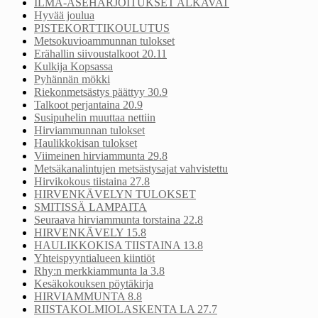
ILMA-ASEHARJOITUKSET ALKAVAT
Hyvää joulua
PISTEKORTTIKOULUTUS
Metsokuvioammunnan tulokset
Erähallin siivoustalkoot 20.11
Kulkija Kopsassa
Pyhännän mökki
Riekonmetsästys päättyy 30.9
Talkoot perjantaina 20.9
Susipuhelin muuttaa nettiin
Hirviammunnan tulokset
Haulikkokisan tulokset
Viimeinen hirviammunta 29.8
Metsäkanalintujen metsästysajat vahvistettu
Hirvikokous tiistaina 27.8
HIRVENKÄVELYN TULOKSET
SMITISSÄ LAMPAITA
Seuraava hirviammunta torstaina 22.8
HIRVENKÄVELY 15.8
HAULIKKOKISA TIISTAINA 13.8
Yhteispyyntialueen kiintiöt
Rhy:n merkkiammunta la 3.8
Kesäkokouksen pöytäkirja
HIRVIAMMUNTA 8.8
RIISTAKOLMIOLASKENTA LA 27.7