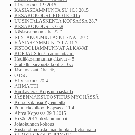
Hirvikokous 1.9 2015
KÄSIASEAMMUNTA SU 16.8 2015
KESÄKOKOUSTIEDOTE 2015
UUSINTALASKENTA KOPSASSA 28.7
KESÄKOKOUS TO 6.8
Käsiaseammunta ke 22.7
RIISTAKOLMIOLASKENNAT 2015
KÄSIASEAMMUNTA LA 11.7
PISTOOLIAMMUNNAT ALKAVAT
KORJAUS to 7.5 ammuntaan!
Haulikkoammunnat alkavat 4.5
Erähallin siivoustalkoot la 16.5
Jäsenmaksut lähetetty
OTSO
Hirvikokous 20.4
AHMA TTI
Ruokavieras Kopsan haaskalla
JÄSENMAKSUPOSTITUS MYÖHÄSSÄ
Koiransukuisia Pyhännällä
Puuntekotalkoot Kopsassa 11.4
Ahma Kopsassa 29.3 2015
Kesän 2015 hirviammunnat
Johtokunnan kokous
Riistakolmiolaskennan tuloksia Pyhännältä
VUOSIKOKOUSTIEDOTE