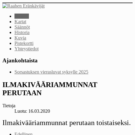
Etusivu
Kartat
Säännöt
Historia
Kuvia
Pistekortti
Yhteystiedot
Ajankohtaista
Sorsastuksen vierasluvat syksylle 2025
ILMAKIVÄÄRIAMMUNNAT
PERUTAAN
Tietoja
Luotu: 16.03.2020
Ilmakivääriammunnat perutaan toistaiseksi.
Edellinen