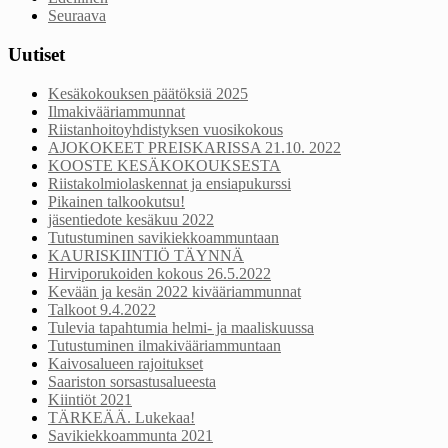
Seuraava
Uutiset
Kesäkokouksen päätöksiä 2025
Ilmakivääriammunnat
Riistanhoitoyhdistyksen vuosikokous
AJOKOKEET PREISKARISSA 21.10. 2022
KOOSTE KESÄKOKOUKSESTA
Riistakolmiolaskennat ja ensiapukurssi
Pikainen talkookutsu!
jäsentiedote kesäkuu 2022
Tutustuminen savikiekkoammuntaan
KAURISKIINTIÖ TÄYNNÄ
Hirviporukoiden kokous 26.5.2022
Kevään ja kesän 2022 kivääriammunnat
Talkoot 9.4.2022
Tulevia tapahtumia helmi- ja maaliskuussa
Tutustuminen ilmakivääriammuntaan
Kaivosalueen rajoitukset
Saariston sorsastusalueesta
Kiintiöt 2021
TÄRKEÄÄ. Lukekaa!
Savikiekkoammunta 2021