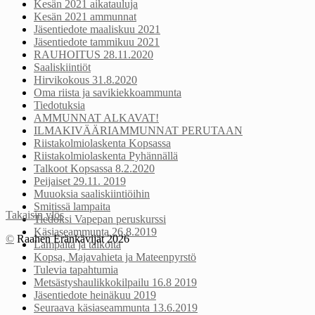
Kesän 2021 aikatauluja
Kesän 2021 ammunnat
Jäsentiedote maaliskuu 2021
Jäsentiedote tammikuu 2021
RAUHOITUS 28.11.2020
Saaliskiintiöt
Hirvikokous 31.8.2020
Oma riista ja savikiekkoammunta
Tiedotuksia
AMMUNNAT ALKAVAT!
ILMAKIVÄÄRIAMMUNNAT PERUTAAN
Riistakolmiolaskenta Kopsassa
Riistakolmiolaskenta Pyhännällä
Talkoot Kopsassa 8.2.2020
Peijaiset 29.11. 2019
Muuoksia saaliskiintiöihin
Smitissä lampaita
Takaisin ylös
Tiedoksi Vapepan peruskurssi
Käsiaseammunta 26.8.2019
©
Raahen Eränkävijät 2026
Lampaita ja talkoita
Kopsa, Majavahieta ja Mateenpyrstö
Tulevia tapahtumia
Metsästyshaulikkokilpailu 16.8 2019
Jäsentiedote heinäkuu 2019
Seuraava käsiaseammunta 13.6.2019