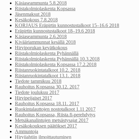
Käsiaseammunta 5.8.2018
Riistakolmiolaskenta Kopsassa
Jäsenmaksut 2018
Kesäkokous 7.8.2018
KORJAUS Eräpirtin kunnostustalkoot 15–16.6 2018
Eräpirtin kunnostustalkoot 18–19.6 2018
Käsiaseammunta 2.6.2018
Kivääriammunnat kesällä 2018
Hirviporukan kevätkokous
Riistakolmiolaskenta Pyhännällä
Riistakolmiolaskenta Pyhännällä 10.3.2018
Riistakolmiolaskenta Kopsassa 17.2.2018
Riistanruokintatalkoot 10.2. 2018
Riistanruokintatalkoot 13.1. 2018
Tiedote tammikuu 2018
Rauhoitus Kopsassa 30.12. 2017
Tiedote joulukuu 2017
Hirvipeijaiset 2017
Rauhoitus Kopsassa 18.11. 2017
Ruokintalauttojen nostotalkoot 1.11 2017
Rauhoitus Kopsassa, Riista.fi-perehdytys
Metsäkanalintujen metsästysajat 2017
Kesäkokouksen päätökset 2017
Ammuntoja
Hirvijahtiin ilmoittautuminen