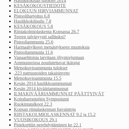
Haulikkokisan tulokset 2014
KESÄKOKOUSTIEDOTE
ELOKUUN HIRVIAMMUNNAT
Pistooliharjoitus 6.8
Haulikkokilpailu 7.8
KESÄKOKOUS 5.8
Riistakolmiolaskenta Kopsassa 26.7
Teeren talvipyynti sallituksi?
Pistooliammunta 25.6
Harmaahylkeen metsästykseen muutoksia
Pistooliammunta 11.6
Vapaaehtoisia tarvitaan öljyntorjuntaan
Ammunnoissa noudatettavat ikärajat
Metsokuvioammunta tulokset
.223 patruunoiden takaisinveto
Metsokuvioammunta 15.5
Kesän 2014 haulikkoammunnat
Kesän 2014 kivääriammunnat
ILMAKIVÄÄRIAMMUNNAT PÄÄTTYIVÄT
Koiraharrastajien Symposiumi
Ruokintatalkoot 22.3
Kopsan riistalaskennan havaintoja
RIISTAKOLMIOLASKENNAT 9.2 ja 15.2
VUOSIKOKOUS 29.1
Pistekorttiin perehdyttäminen ke 22.1