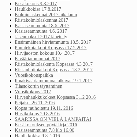
Kesäkokous 9.8.2017
Haulikkokisa 17.8.2017
Kolmiolaskennat 2017 aikataulu
Riistakolmiolaskennat 2017
Käsiaseammunta 18.6. 2017
Käsiaseammunta 4.6. 2017
Jäsenmaksut 2017 lähetetty
Ensimmäinen hirviammunta 18.5. 2017
Puuntekotalkoot Kopsassa 17.5 2017
Hirvijaoston kokous 10.4.2017
Kivääriammunnat 2017
Riistakolmiolaskenta Kopsassa 4.3 2017
Riistanhoitotalkoot Kopsassa 18.2. 2017
Vuosikokouspaikka
Ilmakivääriammunnat alkavat 19.1 2017
Tilastokortin täyttäminen
Vuosikokous 2017
Hirvenhaukkukokeet Kopsassa 3.12 2016
Peijaiset 26.11. 2016
Kopsa rauhoitettu 19.11. 2016
Hirvikokous 29.8 2016
SAARISSA ON VIELÄ LAMPAITA!
Kesäkokouksen pöytäkirja 2016
Käsiaseammunta 7.8 klo 16.00
Haulikkokisa 9.8. 2016