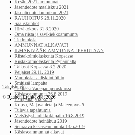
Kesän 2021 ammunnat
Jäsentiedote maaliskuu 2021
Jäsentiedote tammikuu 2021
RAUHOITUS 28.11.2020
Saaliskiintiöt
Hirvikokous 31.8.2020
Oma riista ja savikiekkoammunta
Tiedotuksia
AMMUNNAT ALKAVAT!
ILMAKIVÄÄRIAMMUNNAT PERUTAAN
Riistakolmiolaskenta Kopsassa
Riistakolmiolaskenta Pyhännällä
Talkoot Kopsassa 8.2.2020
Peijaiset 29.11. 2019
Muuoksia saaliskiintiöihin
Smitissä lampaita
Takaisin ylös
Tiedoksi Vapepan peruskurssi
Käsiaseammunta 26.8.2019
©
Raahen Eränkävijät 2026
Lampaita ja talkoita
Kopsa, Majavahieta ja Mateenpyrstö
Tulevia tapahtumia
Metsästyshaulikkokilpailu 16.8 2019
Jäsentiedote heinäkuu 2019
Seuraava käsiaseammunta 13.6.2019
Käsiaseammunnat alkavat