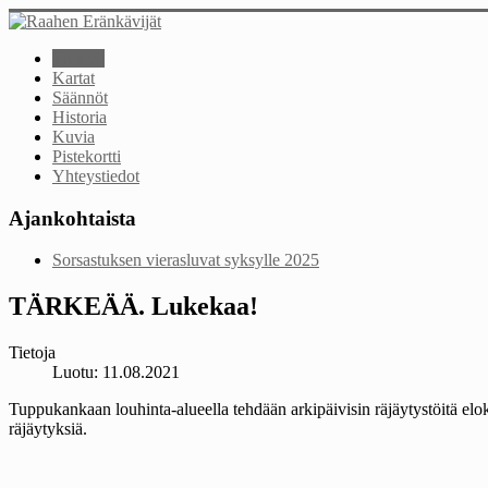
Etusivu
Kartat
Säännöt
Historia
Kuvia
Pistekortti
Yhteystiedot
Ajankohtaista
Sorsastuksen vierasluvat syksylle 2025
TÄRKEÄÄ. Lukekaa!
Tietoja
Luotu: 11.08.2021
Tuppukankaan louhinta-alueella tehdään arkipäivisin räjäytystöitä eloku
räjäytyksiä.