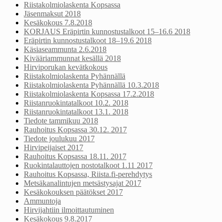
Riistakolmiolaskenta Kopsassa
Jäsenmaksut 2018
Kesäkokous 7.8.2018
KORJAUS Eräpirtin kunnostustalkoot 15–16.6 2018
Eräpirtin kunnostustalkoot 18–19.6 2018
Käsiaseammunta 2.6.2018
Kivääriammunnat kesällä 2018
Hirviporukan kevätkokous
Riistakolmiolaskenta Pyhännällä
Riistakolmiolaskenta Pyhännällä 10.3.2018
Riistakolmiolaskenta Kopsassa 17.2.2018
Riistanruokintatalkoot 10.2. 2018
Riistanruokintatalkoot 13.1. 2018
Tiedote tammikuu 2018
Rauhoitus Kopsassa 30.12. 2017
Tiedote joulukuu 2017
Hirvipeijaiset 2017
Rauhoitus Kopsassa 18.11. 2017
Ruokintalauttojen nostotalkoot 1.11 2017
Rauhoitus Kopsassa, Riista.fi-perehdytys
Metsäkanalintujen metsästysajat 2017
Kesäkokouksen päätökset 2017
Ammuntoja
Hirvijahtiin ilmoittautuminen
Kesäkokous 9.8.2017