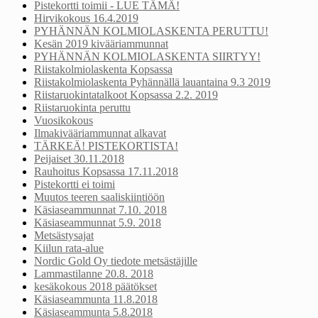
Pistekortti toimii - LUE TÄMÄ!
Hirvikokous 16.4.2019
PYHÄNNÄN KOLMIOLASKENTA PERUTTU!
Kesän 2019 kivääriammunnat
PYHÄNNÄN KOLMIOLASKENTA SIIRTYY!
Riistakolmiolaskenta Kopsassa
Riistakolmiolaskenta Pyhännällä lauantaina 9.3 2019
Riistaruokintatalkoot Kopsassa 2.2. 2019
Riistaruokinta peruttu
Vuosikokous
Ilmakivääriammunnat alkavat
TÄRKEÄ! PISTEKORTISTA!
Peijaiset 30.11.2018
Rauhoitus Kopsassa 17.11.2018
Pistekortti ei toimi
Muutos teeren saaliskiintiöön
Käsiaseammunnat 7.10. 2018
Käsiaseammunnat 5.9. 2018
Metsästysajat
Kiilun rata-alue
Nordic Gold Oy tiedote metsästäjille
Lammastilanne 20.8. 2018
kesäkokous 2018 päätökset
Käsiaseammunta 11.8.2018
Käsiaseammunta 5.8.2018