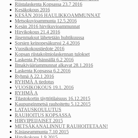
Riistalaskenta Kopsassa 23.7 2016
Kesäkokous 2016
KESÄN 2016 HAULIKKOAMMUNNAT
Metsokuvioammunta 12.5.2016
Kesän 2016 hirvikuvioammunnat
Hirvikokous 21.4 2016
Jäsenmaksut lähetetään huhtikuussa
Sorsien keinopesäkurssi 2.4.2016
Vuosikokoustiedote 2016
Kopsan riistakolmiolaskennan tulokset
Laskenta Pyhännällä 6.2 2016
Ilmakivääriammunnat alkavat 28.1.2016
Laskenta Kopsassa 6.2.2016
Ryhmä A 22.1 2016
RYHMÄ A tiedotus
VUOSIKOKOUS 19.1. 2016
RYHMÄ A
Tilastokortin täyttötilaisuus 16.12.2015
Kaupunginmetsä rauhoitettu 5.12.2015
LATAUSKOULUTUS
RAUHOITUS KOPSASSA
HIRVIPEIJAISET 2015
METSÄKANALINNUT RAUHOITETAAN!
Käsiaseammunta 7.10 2015
Hirvikokous 1.9 2015