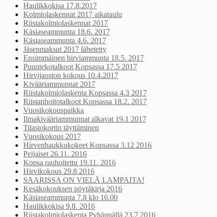
Haulikkokisa 17.8.2017
Kolmiolaskennat 2017 aikataulu
Riistakolmiolaskennat 2017
Käsiaseammunta 18.6. 2017
Käsiaseammunta 4.6. 2017
Jäsenmaksut 2017 lähetetty
Ensimmäinen hirviammunta 18.5. 2017
Puuntekotalkoot Kopsassa 17.5 2017
Hirvijaoston kokous 10.4.2017
Kivääriammunnat 2017
Riistakolmiolaskenta Kopsassa 4.3 2017
Riistanhoitotalkoot Kopsassa 18.2. 2017
Vuosikokouspaikka
Ilmakivääriammunnat alkavat 19.1 2017
Tilastokortin täyttäminen
Vuosikokous 2017
Hirvenhaukkukokeet Kopsassa 3.12 2016
Peijaiset 26.11. 2016
Kopsa rauhoitettu 19.11. 2016
Hirvikokous 29.8 2016
SAARISSA ON VIELÄ LAMPAITA!
Kesäkokouksen pöytäkirja 2016
Käsiaseammunta 7.8 klo 16.00
Haulikkokisa 9.8. 2016
Riistakolmiolaskenta Pyhännällä 23.7 2016