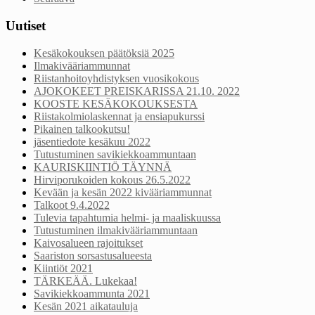
Uutiset
Kesäkokouksen päätöksiä 2025
Ilmakivääriammunnat
Riistanhoitoyhdistyksen vuosikokous
AJOKOKEET PREISKARISSA 21.10. 2022
KOOSTE KESÄKOKOUKSESTA
Riistakolmiolaskennat ja ensiapukurssi
Pikainen talkookutsu!
jäsentiedote kesäkuu 2022
Tutustuminen savikiekkoammuntaan
KAURISKIINTIÖ TÄYNNÄ
Hirviporukoiden kokous 26.5.2022
Kevään ja kesän 2022 kivääriammunnat
Talkoot 9.4.2022
Tulevia tapahtumia helmi- ja maaliskuussa
Tutustuminen ilmakivääriammuntaan
Kaivosalueen rajoitukset
Saariston sorsastusalueesta
Kiintiöt 2021
TÄRKEÄÄ. Lukekaa!
Savikiekkoammunta 2021
Kesän 2021 aikatauluja