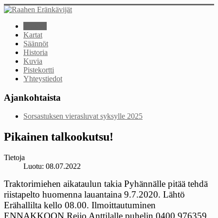
Etusivu
Kartat
Säännöt
Historia
Kuvia
Pistekortti
Yhteystiedot
Ajankohtaista
Sorsastuksen vierasluvat syksylle 2025
Pikainen talkookutsu!
Tietoja
Luotu: 08.07.2022
Traktorimiehen aikataulun takia Pyhännälle pitää tehdä
riistapelto huomenna lauantaina 9.7.2020. Lähtö
Erähallilta kello 08.00. Ilmoittautuminen
ENNAKKOON Reijo Anttilalle puhelin 0400 976359.