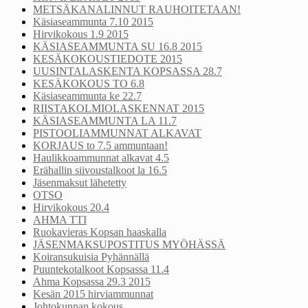
METSÄKANALINNUT RAUHOITETAAN!
Käsiaseammunta 7.10 2015
Hirvikokous 1.9 2015
KÄSIASEAMMUNTA SU 16.8 2015
KESÄKOKOUSTIEDOTE 2015
UUSINTALASKENTA KOPSASSA 28.7
KESÄKOKOUS TO 6.8
Käsiaseammunta ke 22.7
RIISTAKOLMIOLASKENNAT 2015
KÄSIASEAMMUNTA LA 11.7
PISTOOLIAMMUNNAT ALKAVAT
KORJAUS to 7.5 ammuntaan!
Haulikkoammunnat alkavat 4.5
Erähallin siivoustalkoot la 16.5
Jäsenmaksut lähetetty
OTSO
Hirvikokous 20.4
AHMA TTI
Ruokavieras Kopsan haaskalla
JÄSENMAKSUPOSTITUS MYÖHÄSSÄ
Koiransukuisia Pyhännällä
Puuntekotalkoot Kopsassa 11.4
Ahma Kopsassa 29.3 2015
Kesän 2015 hirviammunnat
Johtokunnan kokous