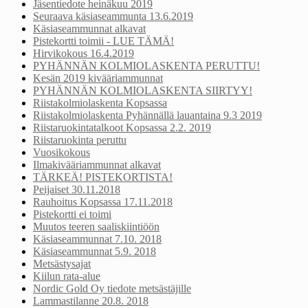
Jäsentiedote heinäkuu 2019
Seuraava käsiaseammunta 13.6.2019
Käsiaseammunnat alkavat
Pistekortti toimii - LUE TÄMÄ!
Hirvikokous 16.4.2019
PYHÄNNÄN KOLMIOLASKENTA PERUTTU!
Kesän 2019 kivääriammunnat
PYHÄNNÄN KOLMIOLASKENTA SIIRTYY!
Riistakolmiolaskenta Kopsassa
Riistakolmiolaskenta Pyhännällä lauantaina 9.3 2019
Riistaruokintatalkoot Kopsassa 2.2. 2019
Riistaruokinta peruttu
Vuosikokous
Ilmakivääriammunnat alkavat
TÄRKEÄ! PISTEKORTISTA!
Peijaiset 30.11.2018
Rauhoitus Kopsassa 17.11.2018
Pistekortti ei toimi
Muutos teeren saaliskiintiöön
Käsiaseammunnat 7.10. 2018
Käsiaseammunnat 5.9. 2018
Metsästysajat
Kiilun rata-alue
Nordic Gold Oy tiedote metsästäjille
Lammastilanne 20.8. 2018