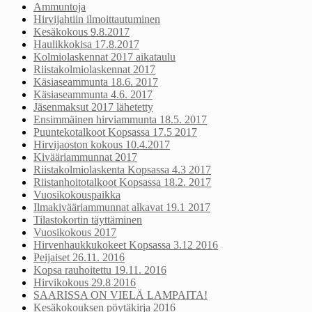
Ammuntoja
Hirvijahtiin ilmoittautuminen
Kesäkokous 9.8.2017
Haulikkokisa 17.8.2017
Kolmiolaskennat 2017 aikataulu
Riistakolmiolaskennat 2017
Käsiaseammunta 18.6. 2017
Käsiaseammunta 4.6. 2017
Jäsenmaksut 2017 lähetetty
Ensimmäinen hirviammunta 18.5. 2017
Puuntekotalkoot Kopsassa 17.5 2017
Hirvijaoston kokous 10.4.2017
Kivääriammunnat 2017
Riistakolmiolaskenta Kopsassa 4.3 2017
Riistanhoitotalkoot Kopsassa 18.2. 2017
Vuosikokouspaikka
Ilmakivääriammunnat alkavat 19.1 2017
Tilastokortin täyttäminen
Vuosikokous 2017
Hirvenhaukkukokeet Kopsassa 3.12 2016
Peijaiset 26.11. 2016
Kopsa rauhoitettu 19.11. 2016
Hirvikokous 29.8 2016
SAARISSA ON VIELÄ LAMPAITA!
Kesäkokouksen pöytäkirja 2016