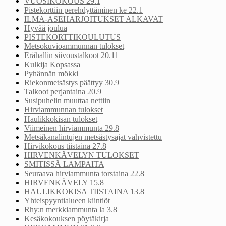
VUOSIKOKOUS 29.1
Pistekorttiin perehdyttäminen ke 22.1
ILMA-ASEHARJOITUKSET ALKAVAT
Hyvää joulua
PISTEKORTTIKOULUTUS
Metsokuvioammunnan tulokset
Erähallin siivoustalkoot 20.11
Kulkija Kopsassa
Pyhännän mökki
Riekonmetsästys päättyy 30.9
Talkoot perjantaina 20.9
Susipuhelin muuttaa nettiin
Hirviammunnan tulokset
Haulikkokisan tulokset
Viimeinen hirviammunta 29.8
Metsäkanalintujen metsästysajat vahvistettu
Hirvikokous tiistaina 27.8
HIRVENKÄVELYN TULOKSET
SMITISSÄ LAMPAITA
Seuraava hirviammunta torstaina 22.8
HIRVENKÄVELY 15.8
HAULIKKOKISA TIISTAINA 13.8
Yhteispyyntialueen kiintiöt
Rhy:n merkkiammunta la 3.8
Kesäkokouksen pöytäkirja