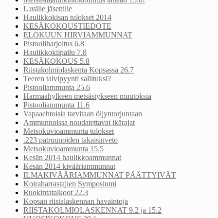
Uusille jäsenille
Haulikkokisan tulokset 2014
KESÄKOKOUSTIEDOTE
ELOKUUN HIRVIAMMUNNAT
Pistooliharjoitus 6.8
Haulikkokilpailu 7.8
KESÄKOKOUS 5.8
Riistakolmiolaskenta Kopsassa 26.7
Teeren talvipyynti sallituksi?
Pistooliammunta 25.6
Harmaahylkeen metsästykseen muutoksia
Pistooliammunta 11.6
Vapaaehtoisia tarvitaan öljyntorjuntaan
Ammunnoissa noudatettavat ikärajat
Metsokuvioammunta tulokset
.223 patruunoiden takaisinveto
Metsokuvioammunta 15.5
Kesän 2014 haulikkoammunnat
Kesän 2014 kivääriammunnat
ILMAKIVÄÄRIAMMUNNAT PÄÄTTYIVÄT
Koiraharrastajien Symposiumi
Ruokintatalkoot 22.3
Kopsan riistalaskennan havaintoja
RIISTAKOLMIOLASKENNAT 9.2 ja 15.2