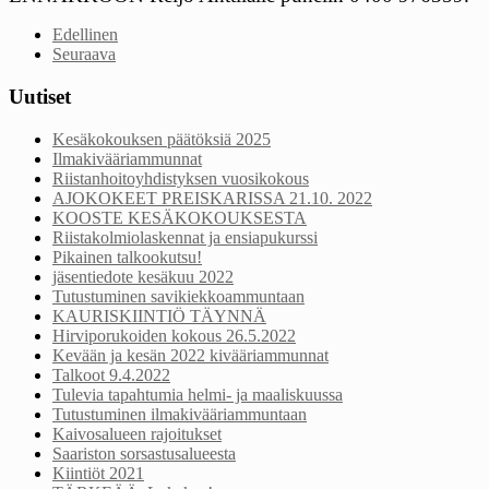
Edellinen
Seuraava
Uutiset
Kesäkokouksen päätöksiä 2025
Ilmakivääriammunnat
Riistanhoitoyhdistyksen vuosikokous
AJOKOKEET PREISKARISSA 21.10. 2022
KOOSTE KESÄKOKOUKSESTA
Riistakolmiolaskennat ja ensiapukurssi
Pikainen talkookutsu!
jäsentiedote kesäkuu 2022
Tutustuminen savikiekkoammuntaan
KAURISKIINTIÖ TÄYNNÄ
Hirviporukoiden kokous 26.5.2022
Kevään ja kesän 2022 kivääriammunnat
Talkoot 9.4.2022
Tulevia tapahtumia helmi- ja maaliskuussa
Tutustuminen ilmakivääriammuntaan
Kaivosalueen rajoitukset
Saariston sorsastusalueesta
Kiintiöt 2021