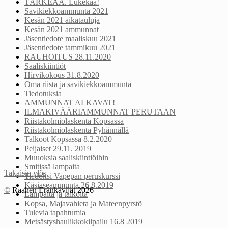
TÄRKEÄÄ. Lukekaa!
Savikiekkoammunta 2021
Kesän 2021 aikatauluja
Kesän 2021 ammunnat
Jäsentiedote maaliskuu 2021
Jäsentiedote tammikuu 2021
RAUHOITUS 28.11.2020
Saaliskiintiöt
Hirvikokous 31.8.2020
Oma riista ja savikiekkoammunta
Tiedotuksia
AMMUNNAT ALKAVAT!
ILMAKIVÄÄRIAMMUNNAT PERUTAAN
Riistakolmiolaskenta Kopsassa
Riistakolmiolaskenta Pyhännällä
Talkoot Kopsassa 8.2.2020
Peijaiset 29.11. 2019
Muuoksia saaliskiintiöihin
Smitissä lampaita
Takaisin ylös
Tiedoksi Vapepan peruskurssi
Käsiaseammunta 26.8.2019
©
Raahen Eränkävijät 2026
Lampaita ja talkoita
Kopsa, Majavahieta ja Mateenpyrstö
Tulevia tapahtumia
Metsästyshaulikkokilpailu 16.8 2019