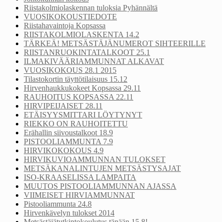
Riistakolmiolaskennan tuloksia Pyhännältä
VUOSIKOKOUSTIEDOTE
Riistahavaintoja Kopsassa
RIISTAKOLMIOLASKENTA 14.2
TÄRKEÄ! METSÄSTÄJÄNUMEROT SIHTEERILLE
RIISTANRUOKINTATALKOOT 25.1
ILMAKIVÄÄRIAMMUNNAT ALKAVAT
VUOSIKOKOUS 28.1 2015
Tilastokortin täyttötilaisuus 15.12
Hirvenhaukkukokeet Kopsassa 29.11
RAUHOITUS KOPSASSA 22.11
HIRVIPEIJAISET 28.11
ETÄISYYSMITTARI LÖYTYNYT
RIEKKO ON RAUHOITETTU
Erähallin siivoustalkoot 18.9
PISTOOLIAMMUNTA 7.9
HIRVIKOKOKOUS 4.9
HIRVIKUVIOAMMUNNAN TULOKSET
METSÄKANALINTUJEN METSÄSTYSAJAT
ISO-KRAASELISSA LAMPAITA
MUUTOS PISTOOLIAMMUNNAN AJASSA
VIIMEISET HIRVIAMMUNNAT
Pistooliammunta 24.8
Hirvenkävelyn tulokset 2014
Metsästäjätutkintokoulutus tänään 15.8!