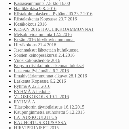
Käsiaseammunta 7.8 klo 16.00
Haulikkokisa 9.8. 2016
Riistakolmiolaskenta Pyhännällä 23.7 2016
Riistalaskenta Kopsassa 23.7 2016
Kesäkokous 2016
KESÄN 2016 HAULIKKOAMMUNNAT
Metsokuvioammunta 12.5.2016
Kesän 2016 hirvikuvioammunnat
Hirvikokous 21.4 2016
Jäsenmaksut lähetetään huhtikuussa
Sorsien keinopesäkurssi 2.4.2016
Vuosikokoustiedote 2016
Kopsan riistakolmiolaskennan tulokset
Laskenta Pyhännällä 6.2 2016
Ilmakivääriammunnat alkavat 28.1.2016
Laskenta Kopsassa 6.2.2016
Ryhmä A 22.1 2016
RYHMÄ A tiedotus
VUOSIKOKOUS 19.1. 2016
RYHMÄ A
Tilastokortin täyttötilaisuus 16.12.2015
Kaupunginmetsä rauhoitettu 5.12.2015
LATAUSKOULUTUS
RAUHOITUS KOPSASSA
HIRVIPEIJAISET 2015