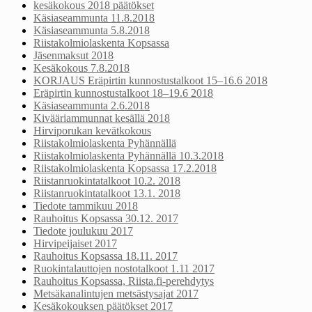
kesäkokous 2018 päätökset
Käsiaseammunta 11.8.2018
Käsiaseammunta 5.8.2018
Riistakolmiolaskenta Kopsassa
Jäsenmaksut 2018
Kesäkokous 7.8.2018
KORJAUS Eräpirtin kunnostustalkoot 15–16.6 2018
Eräpirtin kunnostustalkoot 18–19.6 2018
Käsiaseammunta 2.6.2018
Kivääriammunnat kesällä 2018
Hirviporukan kevätkokous
Riistakolmiolaskenta Pyhännällä
Riistakolmiolaskenta Pyhännällä 10.3.2018
Riistakolmiolaskenta Kopsassa 17.2.2018
Riistanruokintatalkoot 10.2. 2018
Riistanruokintatalkoot 13.1. 2018
Tiedote tammikuu 2018
Rauhoitus Kopsassa 30.12. 2017
Tiedote joulukuu 2017
Hirvipeijaiset 2017
Rauhoitus Kopsassa 18.11. 2017
Ruokintalauttojen nostotalkoot 1.11 2017
Rauhoitus Kopsassa, Riista.fi-perehdytys
Metsäkanalintujen metsästysajat 2017
Kesäkokouksen päätökset 2017