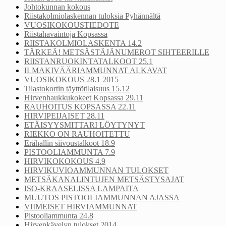
Johtokunnan kokous
Riistakolmiolaskennan tuloksia Pyhännältä
VUOSIKOKOUSTIEDOTE
Riistahavaintoja Kopsassa
RIISTAKOLMIOLASKENTA 14.2
TÄRKEÄ! METSÄSTÄJÄNUMEROT SIHTEERILLE
RIISTANRUOKINTATALKOOT 25.1
ILMAKIVÄÄRIAMMUNNAT ALKAVAT
VUOSIKOKOUS 28.1 2015
Tilastokortin täyttötilaisuus 15.12
Hirvenhaukkukokeet Kopsassa 29.11
RAUHOITUS KOPSASSA 22.11
HIRVIPEIJAISET 28.11
ETÄISYYSMITTARI LÖYTYNYT
RIEKKO ON RAUHOITETTU
Erähallin siivoustalkoot 18.9
PISTOOLIAMMUNTA 7.9
HIRVIKOKOKOUS 4.9
HIRVIKUVIOAMMUNNAN TULOKSET
METSÄKANALINTUJEN METSÄSTYSAJAT
ISO-KRAASELISSA LAMPAITA
MUUTOS PISTOOLIAMMUNNAN AJASSA
VIIMEISET HIRVIAMMUNNAT
Pistooliammunta 24.8
Hirvenkävelyn tulokset 2014