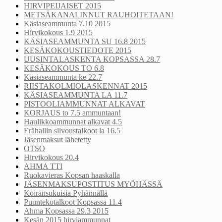
HIRVIPEIJAISET 2015
METSÄKANALINNUT RAUHOITETAAN!
Käsiaseammunta 7.10 2015
Hirvikokous 1.9 2015
KÄSIASEAMMUNTA SU 16.8 2015
KESÄKOKOUSTIEDOTE 2015
UUSINTALASKENTA KOPSASSA 28.7
KESÄKOKOUS TO 6.8
Käsiaseammunta ke 22.7
RIISTAKOLMIOLASKENNAT 2015
KÄSIASEAMMUNTA LA 11.7
PISTOOLIAMMUNNAT ALKAVAT
KORJAUS to 7.5 ammuntaan!
Haulikkoammunnat alkavat 4.5
Erähallin siivoustalkoot la 16.5
Jäsenmaksut lähetetty
OTSO
Hirvikokous 20.4
AHMA TTI
Ruokavieras Kopsan haaskalla
JÄSENMAKSUPOSTITUS MYÖHÄSSÄ
Koiransukuisia Pyhännällä
Puuntekotalkoot Kopsassa 11.4
Ahma Kopsassa 29.3 2015
Kesän 2015 hirviammunnat