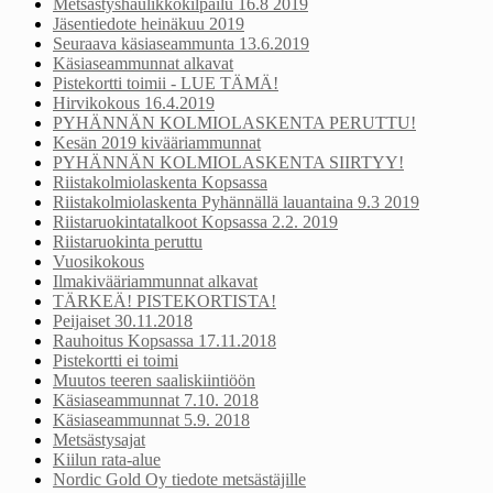
Metsästyshaulikkokilpailu 16.8 2019
Jäsentiedote heinäkuu 2019
Seuraava käsiaseammunta 13.6.2019
Käsiaseammunnat alkavat
Pistekortti toimii - LUE TÄMÄ!
Hirvikokous 16.4.2019
PYHÄNNÄN KOLMIOLASKENTA PERUTTU!
Kesän 2019 kivääriammunnat
PYHÄNNÄN KOLMIOLASKENTA SIIRTYY!
Riistakolmiolaskenta Kopsassa
Riistakolmiolaskenta Pyhännällä lauantaina 9.3 2019
Riistaruokintatalkoot Kopsassa 2.2. 2019
Riistaruokinta peruttu
Vuosikokous
Ilmakivääriammunnat alkavat
TÄRKEÄ! PISTEKORTISTA!
Peijaiset 30.11.2018
Rauhoitus Kopsassa 17.11.2018
Pistekortti ei toimi
Muutos teeren saaliskiintiöön
Käsiaseammunnat 7.10. 2018
Käsiaseammunnat 5.9. 2018
Metsästysajat
Kiilun rata-alue
Nordic Gold Oy tiedote metsästäjille