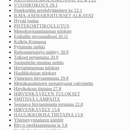
VUOSIKOKOUS 29.1
Pistekorttiin perehdyttäminen ke 22.1
ILMA-ASEHARJOITUKSET ALKAVAT
Hyvää joulua
PISTEKORTTIKOULUTUS
Metsokuvioammunnan tulokset
Erähallin siivoustalkoot 20.11
Kulkija Kopsassa
Pyhännän mökki
Riekonmetsästys päättyy 30.9
Talkoot perjantaina 20.9
Susipuhelin muuttaa nettiin
Hirviammunnan tulokset
Haulikkokisan tulokset
Viimeinen hirviammunta 29.8
Metsäkanalintujen metsästysajat vahvistettu
Hirvikokous tiistaina 27.8
HIRVENKÄVELYN TULOKSET
SMITISSÄ LAMPAITA
Seuraava hirviammunta torstaina 22.8
HIRVENKÄVELY 15.8
HAULIKKOKISA TIISTAINA 13.8
Yhteispyyntialueen kiintiöt
Rhy:n merkkiammunta la 3.8