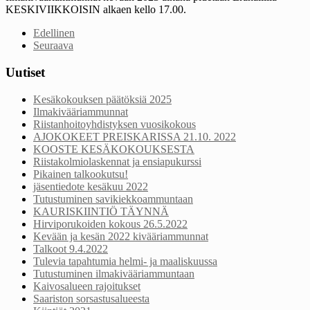
KESKIVIIKKOISIN alkaen kello 17.00.
Edellinen
Seuraava
Uutiset
Kesäkokouksen päätöksiä 2025
Ilmakivääriammunnat
Riistanhoitoyhdistyksen vuosikokous
AJOKOKEET PREISKARISSA 21.10. 2022
KOOSTE KESÄKOKOUKSESTA
Riistakolmiolaskennat ja ensiapukurssi
Pikainen talkookutsu!
jäsentiedote kesäkuu 2022
Tutustuminen savikiekkoammuntaan
KAURISKIINTIÖ TÄYNNÄ
Hirviporukoiden kokous 26.5.2022
Kevään ja kesän 2022 kivääriammunnat
Talkoot 9.4.2022
Tulevia tapahtumia helmi- ja maaliskuussa
Tutustuminen ilmakivääriammuntaan
Kaivosalueen rajoitukset
Saariston sorsastusalueesta