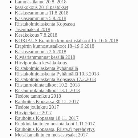
Lammastilanne 20.8. 2018
kesäkokous 2018 päätökset
Käsiaseammunta 11.8.2018
Käsiaseammunta 5.8.2018
Riistakolmiolaskenta Kopsassa
Jäsenmaksut 2018
Kesäkokous 7.8.2018
KORJAUS Eräpirtin kunnostustalkoot 15–16.6 2018
Eräpirtin kunnostustalkoot 18–19.6 2018
Käsiaseammunta 2.6.2018
Kivääriammunnat kesällä 2018
Hirviporukan kevätkokous
Riistakolmiolaskenta Pyhännällä
Riistakolmiolaskenta Pyhännällä 10.3.2018
Riistakolmiolaskenta Kopsassa 17.2.2018
Riistanruokintatalkoot 10.2. 2018
Riistanruokintatalkoot 13.1. 2018
Tiedote tammikuu 2018
Rauhoitus Kopsassa 30.12. 2017
Tiedote joulukuu 2017
Hirvipeijaiset 2017
Rauhoitus Kopsassa 18.11. 2017
Ruokintalauttojen nostotalkoot 1.11 2017
Rauhoitus Kopsassa, Riista.fi-perehdytys
Metsäkanalintujen metsästysajat 2017