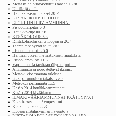
Metsästäjätutkintokoulutus tänään 15.8!
Uusille jäsenille
Haulikkokisan tulokset 2014
KESÄKOKOUSTIEDOTE
ELOKUUN HIRVIAMMUNNAT
Pistooliharjoitus 6.8
Haulikkokilpailu 7.8
KESÄKOKOUS 5.8
Riistakolmiolaskenta Kopsassa 26.7
Teeren talvipyynti sallituksi?
Pistooliammunta 25.6
Harmaahylkeen metsästykseen muutoksia
Pistooliammunta 11.6
Vapaaehtoisia tarvitaan öljyntorjuntaan
Ammunnoissa noudatettavat ikärajat
Metsokuvioammunta tulokset
.223 patruunoiden takaisinveto
Metsokuvioammunta 15.5
Kesän 2014 haulikkoammunnat
Kesän 2014 kivääriammunnat
ILMAKIVÄÄRIAMMUNNAT PÄÄTTYIVÄT
Koiraharrastajien Symposiumi
Ruokintatalkoot 22.3
Kopsan riistalaskennan havaintoja
RIISTAKOLMIOLASKENNAT 9.2 ja 15.2