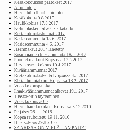
Kesäkokouksen päätökset 2017
Ammuntoja
Hirvijahtiin ilmoittautuminen
Kesäkokous 9.8.2017
Haulikkokisa 17.8.2017
Kolmiolaskennat 2017 aikataulu
Riistakolmiolaskennat 2017
Käsiaseammunta 18.6. 2017
Käsiaseammunta 4.6. 2017
Jäsenmaksut 2017 lähetetty
Ensimmäinen hirviammunta 18.5. 2017
Puuntekotalkoot Kopsassa 17.5 2017
Hirvijaoston kokous 10.4.2017
Kivääriammunnat 2017
Riistakolmiolaskenta Kopsassa 4.3 2017
Riistanhoitotalkoot Kopsassa 18.2. 2017
Vuosikokouspaikka
Ilmakivääriammunnat alkavat 19.1 2017
Tilastokortin täyttäminen
Vuosikokous 2017
Hirvenhaukkukokeet Kopsassa 3.12 2016
Peijaiset 26.11. 2016
Kopsa rauhoitettu 19.11. 2016
Hirvikokous 29.8 2016
SAARISSA ON VIELÄ LAMPAITA!