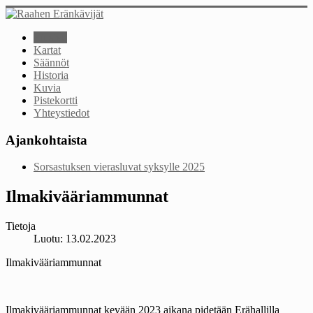
Etusivu
Kartat
Säännöt
Historia
Kuvia
Pistekortti
Yhteystiedot
Ajankohtaista
Sorsastuksen vierasluvat syksylle 2025
Ilmakivääriammunnat
Tietoja
Luotu: 13.02.2023
Ilmakivääriammunnat
Ilmakivääriammunnat kevään 2023 aikana pidetään Erähallilla