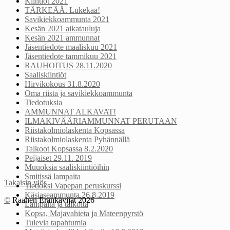
Kiintiöt 2021
TÄRKEÄÄ. Lukekaa!
Savikiekkoammunta 2021
Kesän 2021 aikatauluja
Kesän 2021 ammunnat
Jäsentiedote maaliskuu 2021
Jäsentiedote tammikuu 2021
RAUHOITUS 28.11.2020
Saaliskiintiöt
Hirvikokous 31.8.2020
Oma riista ja savikiekkoammunta
Tiedotuksia
AMMUNNAT ALKAVAT!
ILMAKIVÄÄRIAMMUNNAT PERUTAAN
Riistakolmiolaskenta Kopsassa
Riistakolmiolaskenta Pyhännällä
Talkoot Kopsassa 8.2.2020
Peijaiset 29.11. 2019
Muuoksia saaliskiintiöihin
Smitissä lampaita
Takaisin ylös
Tiedoksi Vapepan peruskurssi
Käsiaseammunta 26.8.2019
©
Raahen Eränkävijät 2026
Lampaita ja talkoita
Kopsa, Majavahieta ja Mateenpyrstö
Tulevia tapahtumia