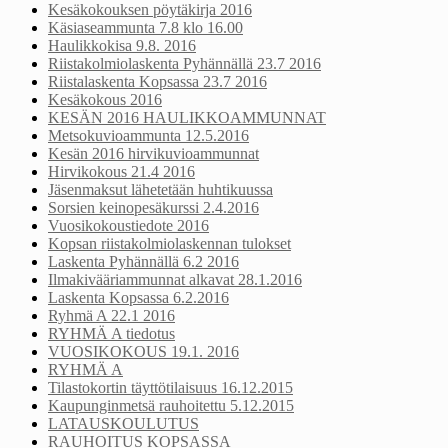
Kesäkokouksen pöytäkirja 2016
Käsiaseammunta 7.8 klo 16.00
Haulikkokisa 9.8. 2016
Riistakolmiolaskenta Pyhännällä 23.7 2016
Riistalaskenta Kopsassa 23.7 2016
Kesäkokous 2016
KESÄN 2016 HAULIKKOAMMUNNAT
Metsokuvioammunta 12.5.2016
Kesän 2016 hirvikuvioammunnat
Hirvikokous 21.4 2016
Jäsenmaksut lähetetään huhtikuussa
Sorsien keinopesäkurssi 2.4.2016
Vuosikokoustiedote 2016
Kopsan riistakolmiolaskennan tulokset
Laskenta Pyhännällä 6.2 2016
Ilmakivääriammunnat alkavat 28.1.2016
Laskenta Kopsassa 6.2.2016
Ryhmä A 22.1 2016
RYHMÄ A tiedotus
VUOSIKOKOUS 19.1. 2016
RYHMÄ A
Tilastokortin täyttötilaisuus 16.12.2015
Kaupunginmetsä rauhoitettu 5.12.2015
LATAUSKOULUTUS
RAUHOITUS KOPSASSA