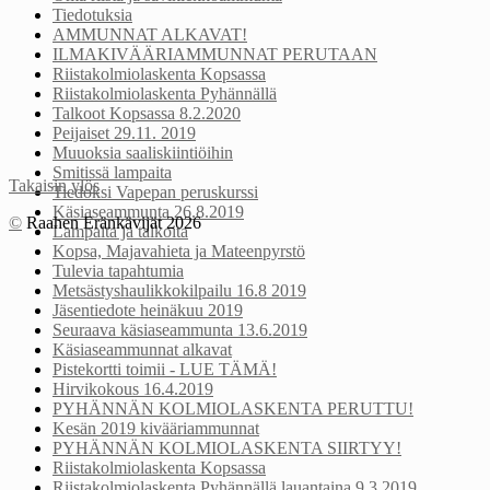
Tiedotuksia
AMMUNNAT ALKAVAT!
ILMAKIVÄÄRIAMMUNNAT PERUTAAN
Riistakolmiolaskenta Kopsassa
Riistakolmiolaskenta Pyhännällä
Talkoot Kopsassa 8.2.2020
Peijaiset 29.11. 2019
Muuoksia saaliskiintiöihin
Smitissä lampaita
Takaisin ylös
Tiedoksi Vapepan peruskurssi
Käsiaseammunta 26.8.2019
©
Raahen Eränkävijät 2026
Lampaita ja talkoita
Kopsa, Majavahieta ja Mateenpyrstö
Tulevia tapahtumia
Metsästyshaulikkokilpailu 16.8 2019
Jäsentiedote heinäkuu 2019
Seuraava käsiaseammunta 13.6.2019
Käsiaseammunnat alkavat
Pistekortti toimii - LUE TÄMÄ!
Hirvikokous 16.4.2019
PYHÄNNÄN KOLMIOLASKENTA PERUTTU!
Kesän 2019 kivääriammunnat
PYHÄNNÄN KOLMIOLASKENTA SIIRTYY!
Riistakolmiolaskenta Kopsassa
Riistakolmiolaskenta Pyhännällä lauantaina 9.3 2019