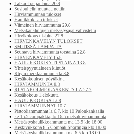
Talkoot perjantaina 20.9
Susipuhelin muuttaa nettiin
Hirviammunnan tulokset
Haulikkokisan tulokset
Viimeinen hirviammunta 29.8
Metsäkanalintujen metsästysajat vahvistettu
Hirvikokous tiistaina 27.8
HIRVENKÄVELYN TULOKSET
SMITISSÄ LAMPAITA
Seuraava hirviammunta torstaina 22.8
HIRVENKÄVELY 15.8
HAULIKKOKISA TIISTAINA 13.8
Yhteispyyntialueen kiintiöt
Rhy:n merkkiammunta la 3.8
Kesäkokouksen pöytäkirja
HIRVIAMMUNTA 8.8
RIISTAKOLMIOLASKENTA LA 27.7
Kesäkokous 1.elokuuta
HAULIKKOKISA 13.8
HIRVIAMMUNNAT 10.7
Pistooliammunnat la 6.7. klo 10 Palonkankaalla
ke 15.5 compakkia, to 16.5 metsokuvioammunta
Metsästyshaulikkoammunta ma 13.5 klo 18.00
Keskiviikkona 8.5 Compak Sportingia klo 18.00
Metsästyshaulikkoammunta ma 6.5 klo 18.00