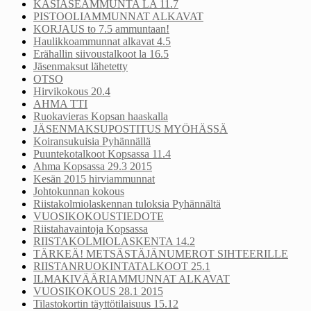
KÄSIASEAMMUNTA LA 11.7
PISTOOLIAMMUNNAT ALKAVAT
KORJAUS to 7.5 ammuntaan!
Haulikkoammunnat alkavat 4.5
Erähallin siivoustalkoot la 16.5
Jäsenmaksut lähetetty
OTSO
Hirvikokous 20.4
AHMA TTI
Ruokavieras Kopsan haaskalla
JÄSENMAKSUPOSTITUS MYÖHÄSSÄ
Koiransukuisia Pyhännällä
Puuntekotalkoot Kopsassa 11.4
Ahma Kopsassa 29.3 2015
Kesän 2015 hirviammunnat
Johtokunnan kokous
Riistakolmiolaskennan tuloksia Pyhännältä
VUOSIKOKOUSTIEDOTE
Riistahavaintoja Kopsassa
RIISTAKOLMIOLASKENTA 14.2
TÄRKEÄ! METSÄSTÄJÄNUMEROT SIHTEERILLE
RIISTANRUOKINTATALKOOT 25.1
ILMAKIVÄÄRIAMMUNNAT ALKAVAT
VUOSIKOKOUS 28.1 2015
Tilastokortin täyttötilaisuus 15.12