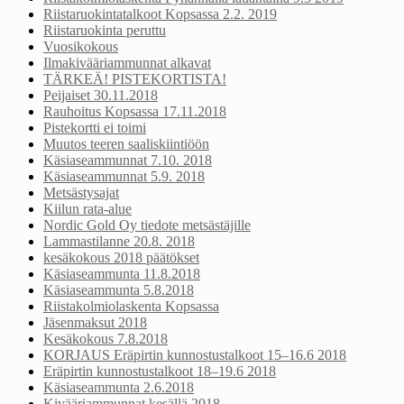
Riistaruokintatalkoot Kopsassa 2.2. 2019
Riistaruokinta peruttu
Vuosikokous
Ilmakivääriammunnat alkavat
TÄRKEÄ! PISTEKORTISTA!
Peijaiset 30.11.2018
Rauhoitus Kopsassa 17.11.2018
Pistekortti ei toimi
Muutos teeren saaliskiintiöön
Käsiaseammunnat 7.10. 2018
Käsiaseammunnat 5.9. 2018
Metsästysajat
Kiilun rata-alue
Nordic Gold Oy tiedote metsästäjille
Lammastilanne 20.8. 2018
kesäkokous 2018 päätökset
Käsiaseammunta 11.8.2018
Käsiaseammunta 5.8.2018
Riistakolmiolaskenta Kopsassa
Jäsenmaksut 2018
Kesäkokous 7.8.2018
KORJAUS Eräpirtin kunnostustalkoot 15–16.6 2018
Eräpirtin kunnostustalkoot 18–19.6 2018
Käsiaseammunta 2.6.2018
Kivääriammunnat kesällä 2018