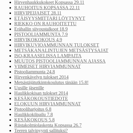
Hirvenhaukkukokeet Kopsassa 29.11
RAUHOITUS KOPSASSA 22.11
HIRVIPEIJAISET 28.11
ETÄISYYSMITTARI LÖYTYNYT
RIEKKO ON RAUHOITETTU
Erähallin siivoustalkoot 18.9
PISTOOLIAMMUNTA 7.9
HIRVIKOKOKOUS 4.9
HIRVIKUVIOAMMUNNAN TULOKSET
METSÄKANALINTUJEN METSÄSTYSAJAT
ISO-KRAASELISSA LAMPAITA
MUUTOS PISTOOLIAMMUNNAN AJASSA
VIIMEISET HIRVIAMMUNNAT
Pistooliammunta 24.8
Hirvenkävelyn tulokset 2014
Metsästäjätutkintokoulutus tänään 15.8!
Uusille jäsenille
Haulikkokisan tulokset 2014
KESÄKOKOUSTIEDOTE
ELOKUUN HIRVIAMMUNNAT
Pistooliharjoitus 6.8
Haulikkokilpailu 7.8
KESÄKOKOUS 5.8
Riistakolmiolaskenta Kopsassa 26.7
Teeren talvipyynti sallituksi?