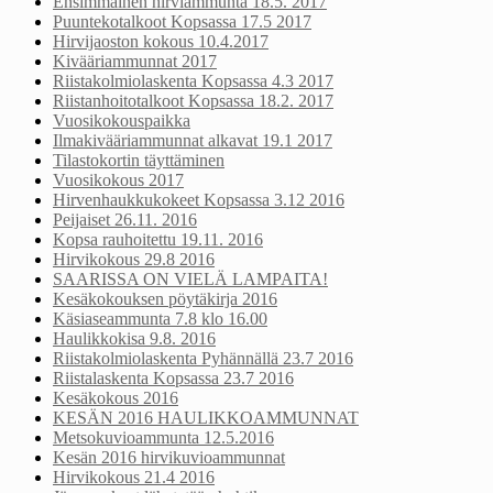
Ensimmäinen hirviammunta 18.5. 2017
Puuntekotalkoot Kopsassa 17.5 2017
Hirvijaoston kokous 10.4.2017
Kivääriammunnat 2017
Riistakolmiolaskenta Kopsassa 4.3 2017
Riistanhoitotalkoot Kopsassa 18.2. 2017
Vuosikokouspaikka
Ilmakivääriammunnat alkavat 19.1 2017
Tilastokortin täyttäminen
Vuosikokous 2017
Hirvenhaukkukokeet Kopsassa 3.12 2016
Peijaiset 26.11. 2016
Kopsa rauhoitettu 19.11. 2016
Hirvikokous 29.8 2016
SAARISSA ON VIELÄ LAMPAITA!
Kesäkokouksen pöytäkirja 2016
Käsiaseammunta 7.8 klo 16.00
Haulikkokisa 9.8. 2016
Riistakolmiolaskenta Pyhännällä 23.7 2016
Riistalaskenta Kopsassa 23.7 2016
Kesäkokous 2016
KESÄN 2016 HAULIKKOAMMUNNAT
Metsokuvioammunta 12.5.2016
Kesän 2016 hirvikuvioammunnat
Hirvikokous 21.4 2016