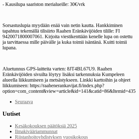
- Kausilupa saariston merialueille: 30€/vrk
Sorsastuslupia myydään enää vain netin kautta. Hankkiminen
tapahtuu tekemällä tilisiirto Raahen Eränkävijöiden tilille: FI
9420071800007061. Kirjoita viestikenttään kenelle lupa on ostettu
ja tarvittaessa mille päivälle ja kuka toimii isäntänä. Kuitti toimii
lupana.
Aluetunnus GPS-laitteita varten: 8JT4BL67U9. Raahen
Eränkävijöiden sivuilta löytyy lisäksi tarkennuksia Kumpeleen
alueella liikkumiseen ja metsästykseen. Linkki karttoihin ja ohjeet
liikkumiseen: https://raahenerankavijat.fi/index.php?
option=com_content&view=article&id=141&catid=86&Itemid=435
Seuraava
Uutiset
Kesäkokouksen päätöksiä 2025
Ilmakivääriammunnat
Riistanhoitoyhdistyksen vuosikokous