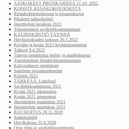
AJOKOKEET PREISKARISSA 21.10. 2022
KOOSTE KESÄKOKOUKSESTA
Riistakolmiolaskennat ja ensiapukurssi
Pikainen talkookutsu!
jäsentiedote kesäkuu 2022
Tutustuminen savikiekkoammuntaan
KAURISKIINTIÖ TÄYNNÄ
Hirviporukoiden kokous 26.5.2022
Kevään ja kesän 2022 kivääriammunnat
Talkoot 9.4.2022
Tulevia tapahtumia helmi- ja maaliskuussa
Tutustuminen ilmakivääriammuntaan
Kaivosalueen rajoitukset
Saariston sorsastusalueesta
Kiintiöt 2021
TÄRKEÄÄ. Lukekaa!
Savikiekkoammunta 2021
Kesän 2021 aikatauluja
Kesän 2021 ammunnat
Jäsentiedote maaliskuu 2021
Jäsentiedote tammikuu 2021
RAUHOITUS 28.11.2020
Saaliskiintiöt
Hirvikokous 31.8.2020
Oma riista ja savikiekkoammunta