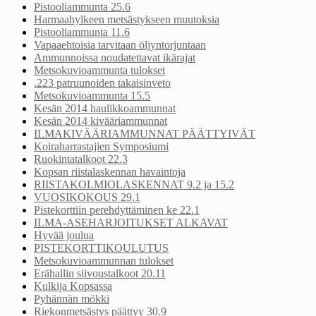
Pistooliammunta 25.6
Harmaahylkeen metsästykseen muutoksia
Pistooliammunta 11.6
Vapaaehtoisia tarvitaan öljyntorjuntaan
Ammunnoissa noudatettavat ikärajat
Metsokuvioammunta tulokset
.223 patruunoiden takaisinveto
Metsokuvioammunta 15.5
Kesän 2014 haulikkoammunnat
Kesän 2014 kivääriammunnat
ILMAKIVÄÄRIAMMUNNAT PÄÄTTYIVÄT
Koiraharrastajien Symposiumi
Ruokintatalkoot 22.3
Kopsan riistalaskennan havaintoja
RIISTAKOLMIOLASKENNAT 9.2 ja 15.2
VUOSIKOKOUS 29.1
Pistekorttiin perehdyttäminen ke 22.1
ILMA-ASEHARJOITUKSET ALKAVAT
Hyvää joulua
PISTEKORTTIKOULUTUS
Metsokuvioammunnan tulokset
Erähallin siivoustalkoot 20.11
Kulkija Kopsassa
Pyhännän mökki
Riekonmetsästys päättyy 30.9