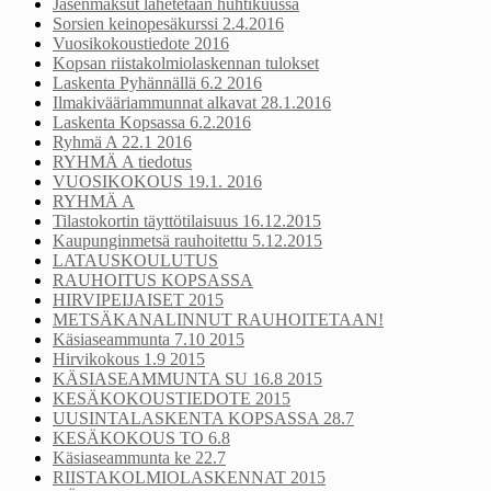
Jäsenmaksut lähetetään huhtikuussa
Sorsien keinopesäkurssi 2.4.2016
Vuosikokoustiedote 2016
Kopsan riistakolmiolaskennan tulokset
Laskenta Pyhännällä 6.2 2016
Ilmakivääriammunnat alkavat 28.1.2016
Laskenta Kopsassa 6.2.2016
Ryhmä A 22.1 2016
RYHMÄ A tiedotus
VUOSIKOKOUS 19.1. 2016
RYHMÄ A
Tilastokortin täyttötilaisuus 16.12.2015
Kaupunginmetsä rauhoitettu 5.12.2015
LATAUSKOULUTUS
RAUHOITUS KOPSASSA
HIRVIPEIJAISET 2015
METSÄKANALINNUT RAUHOITETAAN!
Käsiaseammunta 7.10 2015
Hirvikokous 1.9 2015
KÄSIASEAMMUNTA SU 16.8 2015
KESÄKOKOUSTIEDOTE 2015
UUSINTALASKENTA KOPSASSA 28.7
KESÄKOKOUS TO 6.8
Käsiaseammunta ke 22.7
RIISTAKOLMIOLASKENNAT 2015