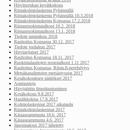
Hirviporukan kevätkokous
Riistakolmiolaskenta Pyhännällä
Riistakolmiolaskenta Pyhännällä 10.3.2018
Riistakolmiolaskenta Kopsassa 17.2.2018
Riistanruokintatalkoot 10.2. 2018
Riistanruokintatalkoot 13.1. 2018
Tiedote tammikuu 2018
Rauhoitus Kopsassa 30.12. 2017
Tiedote joulukuu 2017
Hirvipeijaiset 2017
Rauhoitus Kopsassa 18.11. 2017
Ruokintalauttojen nostotalkoot 1.11 2017
Rauhoitus Kopsassa, Riista.fi-perehdytys
Metsäkanalintujen metsästysajat 2017
Kesäkokouksen päätökset 2017
Ammuntoja
Hirvijahtiin ilmoittautuminen
Kesäkokous 9.8.2017
Haulikkokisa 17.8.2017
Kolmiolaskennat 2017 aikataulu
Riistakolmiolaskennat 2017
Käsiaseammunta 18.6. 2017
Käsiaseammunta 4.6. 2017
Jäsenmaksut 2017 lähetetty